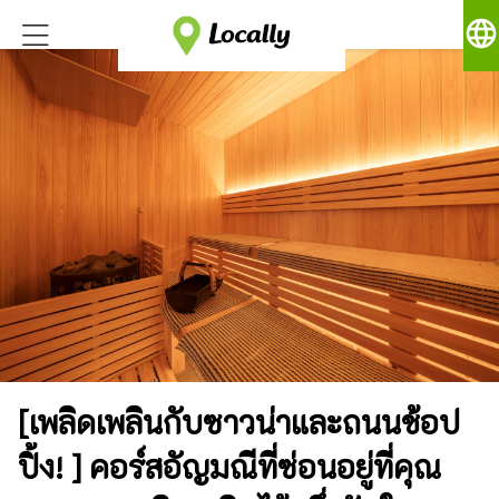
language
[เพลิดเพลินกับซาวน่าและถนนช้อป
ปิ้ง! ] คอร์สอัญมณีที่ซ่อนอยู่ที่คุณ