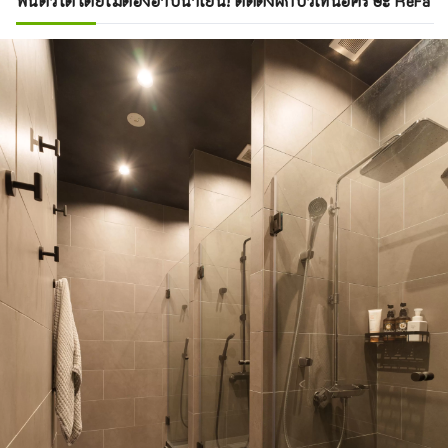
ฟื้นตัวได้โดยไม่ต้องอาบน้ำเย็น! ติดตั้งฝักบัวเหนือศีรษะ ReFa