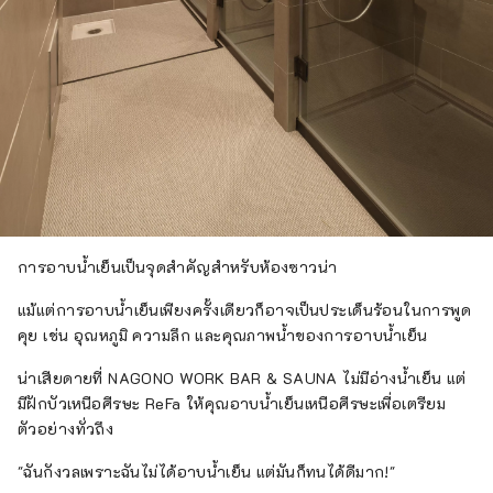
การอาบน้ำเย็นเป็นจุดสำคัญสำหรับห้องซาวน่า
แม้แต่การอาบน้ำเย็นเพียงครั้งเดียวก็อาจเป็นประเด็นร้อนในการพูด
คุย เช่น อุณหภูมิ ความลึก และคุณภาพน้ำของการอาบน้ำเย็น
น่าเสียดายที่ NAGONO WORK BAR & SAUNA ไม่มีอ่างน้ำเย็น แต่
มีฝักบัวเหนือศีรษะ ReFa ให้คุณอาบน้ำเย็นเหนือศีรษะเพื่อเตรียม
ตัวอย่างทั่วถึง
"ฉันกังวลเพราะฉันไม่ได้อาบน้ำเย็น แต่มันก็ทนได้ดีมาก!"