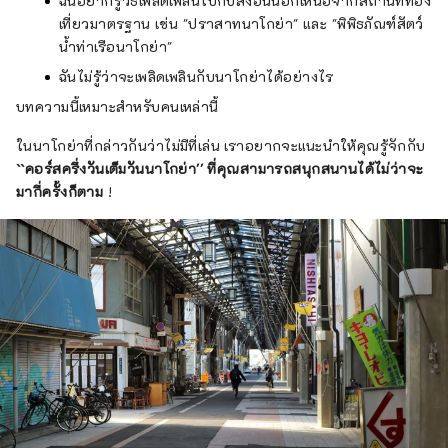
ฉันอยากรู้วิธีเพลิดเพลินไปกับสิ่งอื่นนอกเหนือจากสถานที่ท่อง
เที่ยวมาตรฐาน เช่น "ปราสาทนาโกย่า" และ "พิพิธภัณฑ์สัตว์
น้ำท่าเรือนาโกย่า"
ฉันไม่รู้ว่าจะเพลิดเพลินกับนาโกย่าได้อย่างไร
บทความนี้เหมาะสำหรับคนเหล่านี้
ในนาโกย่าที่กล่าวกันว่าไม่มีที่เล่น เราอยากจะแนะนำให้คุณรู้จักกับ
``คอร์สครึ่งวันเต็มวันนาโกย่า'' ที่คุณสามารถสนุกสนานได้ไม่ว่าจะ
มากี่ครั้งก็ตาม
!