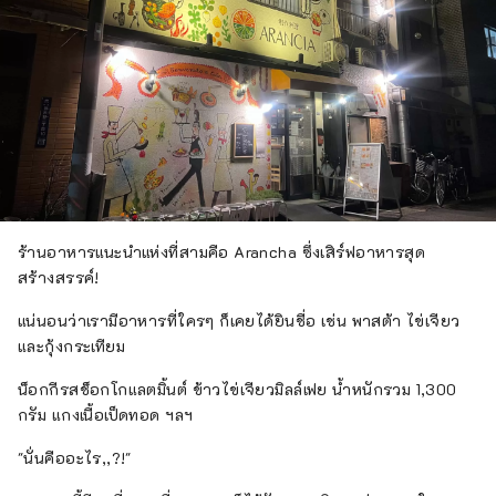
ร้านอาหารแนะนำแห่งที่สามคือ Arancha ซึ่งเสิร์ฟอาหารสุด
สร้างสรรค์!
แน่นอนว่าเรามีอาหารที่ใครๆ ก็เคยได้ยินชื่อ เช่น พาสต้า ไข่เจียว
และกุ้งกระเทียม
น็อกกีรสช็อกโกแลตมิ้นต์ ข้าวไข่เจียวมิลล์เฟย น้ำหนักรวม 1,300
กรัม แกงเนื้อเป็ดทอด ฯลฯ
"นั่นคืออะไร,,?!"