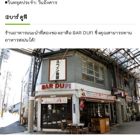
■วันหยุดประจำ: วันอังคาร
②บาร์ ดูฟี
ร้านอาหารแนะนำที่สองของเราคือ BAR DUFI ซึ่งคุณสามารถทาน
อาหารสเปนได้!