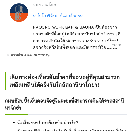
บทความโดย
นาโกโน เวิร์คบาร์ แอนด์ ซาวน่า
NAGONO WORK BAR & SAUNA เป็นห้องซาว
น่าส่วนตัวที่ตั้งอยู่ใกล้กับสถานีนาโกย่าในระยะที่
สามารถเดินถึงได้ ห้องซาวน่าสร้างจากไม้ไซเปร
more
สจากจังหวัดกิฟุทั้งหมด และมีเตาฮาร์เวียขนาด
ใหญ่ คุณยังสามารถเพลิดเพลินกับโรริวที่มีกลิ่น
บริการนี้รวมโฆษณาที่ได้รับการสนับสนุน
หอมได้ทุกวัน นอกจากนี้ยังมีสิ่งอำนวยความ
สะดวกครบครัน เช่น ผ้าเช็ดตัว แชมพู และไดร์
เป่าผม คุณสามารถมั่นใจได้แม้ในการเดินทางเพื่อ
เส้นทางท่องเที่ยวอันล้ำค่าที่ซ่อนอยู่ที่คุณสามารถ
ธุรกิจหรือการเดินทางกะทันหัน! หากคุณมาที่นา
เพลิดเพลินได้ครึ่งวันใกล้สถานีนาโกย่า!
โกย่า อย่าลืมไปผ่อนคลายที่ NAGONO WORK
BAR & SAUNA!
ถนนช้อปปิ้งเอ็นดอนจิอยู่ในระยะที่สามารถเดินได้จากสถานี
นาโกย่า
ฉันเพิ่งมานาโกย่าต้องทำอย่างไร?