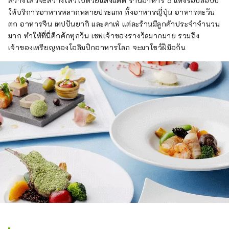
สว่างไสวจะสว่างไสวไปด้วยแสงแดด ร้านอาหาร 5 แห่งรอบล็อบบี้
ให้บริการอาหารหลากหลายประเภท ทั้งอาหารญี่ปุ่น อาหารตะวัน
ตก อาหารจีน เทปปันยากิ และคาเฟ่ แต่ละร้านมีลูกค้าประจำจำนวน
มาก ทำให้ที่นี่คึกคักทุกวัน เชฟเจ้าของรางวัลมากมาย รวมถึง
เจ้าของเหรียญทองโอลิมปิกอาหารโลก จะมาโชว์ฝีมือกัน