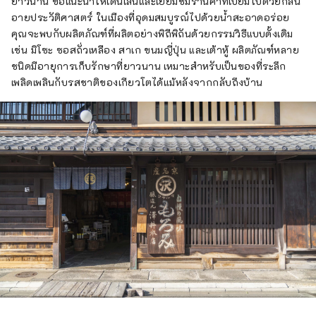
ยาวนาน ขอแนะนำให้เดินเล่นและเยี่ยมชมร้านค้าที่เปี่ยมไปด้วยกลิ่น
อายประวัติศาสตร์ ในเมืองที่อุดมสมบูรณ์ไปด้วยน้ำสะอาดอร่อย
คุณจะพบกับผลิตภัณฑ์ที่ผลิตอย่างพิถีพิถันด้วยกรรมวิธีแบบดั้งเดิม
เช่น มิโซะ ซอสถั่วเหลือง สาเก ขนมญี่ปุ่น และเต้าหู้ ผลิตภัณฑ์หลาย
ชนิดมีอายุการเก็บรักษาที่ยาวนาน เหมาะสำหรับเป็นของที่ระลึก
เพลิดเพลินกับรสชาติของเกียวโตได้แม้หลังจากกลับถึงบ้าน