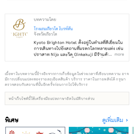
บทความโดย
โรงแรมเกียวโต ไบรท์ตัน
จังหวัดเกียวโต
Kyoto Brighton Hotel ตั้งอยู่ในทำเลที่ดีเยี่ยมใน
การเดินทางไปยังสถานที่มรดกโลกหลายแห่ง เช่น
more
ปราสาท Nijo และวัด Ginkakuji มีร้านค้า
มากมายที่จำหน่ายซีอิ๊วและมิโซะแบบดั้งเดิมใน
บริเวณใกล้เคียง คุณจึงสามารถเพลิดเพลินกับการ
ช้อปปิ้งได้ ใช้เวลาเดินประมาณ 5 นาทีไปยัง
เนื้อหาในบทความนี้อ้างอิงจากการเก็บข้อมูลในช่วงเวลาที่เขียนบทความ อาจ
พระราชวังอิมพีเรียลเกียวโต และยังแนะนำสำหรับ
มีการเปลี่ยนแปลงของรายละเอียดสินค้า บริการ ราคาในภายหลังได้ กรุณา
การเดินเล่นและวิ่งในตอนเช้าอีกด้วย นอกจากนี้
ตรวจสอบกับสถานที่นั้นอีกครั้งก่อนการไปใช้บริการ
เจ้าหน้าที่อำนวยความสะดวกที่รู้จักเกียวโตเป็น
อย่างดีก็พร้อมเสมอ และคุณสามารถปรึกษากับ
หน้าเว็บไซต์นี้ใช้เครื่องมือแปลภาษาอัตโนมัติบางส่วน
เราเกี่ยวกับการเที่ยวชม ร้านอาหาร
ประสบการณ์งานฝีมือแบบดั้งเดิม ฯลฯ ได้ตาม
สบาย ในช่วงฤดูดอกซากุระบานและใบไม้เปลี่ยน
พิเศษ
ดูเพิ่มเติม
สี มีทัวร์พิเศษสำหรับการชมแบบส่วนตัว ห้องพัก
โดยเฉลี่ยอยู่ที่ 42 ตร.ม. ซึ่งมีพื้นที่กว้างขวาง
แม้ว่าคุณจะมีกระเป๋าเดินทางขนาดใหญ่ก็ตาม