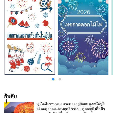
และยังมีโซฟานั่งสบายสำหรับการพักผ่อนอีกด้วย
มีร้านอาหารมากมายในโรงแรม เช่น อาหาร
ตะวันตก เทปันยากิ เกียวโตไคเซกิ อาหารจีน และ
เลานจ์บาร์ ซึ่งเมนูเทปันยากิสไตล์เคาน์เตอร์ซึ่งมี
เนื้อวากิวย่างตรงหน้าคุณเป็นที่นิยม นี่คือโรงแรมที่
คุณสามารถจัดการทุกอย่างเกี่ยวกับเกียวโตได้
รวมถึงอาหารกูร์เมต์และประสบการณ์แบบเกียว
โตด้วย
อันดับ
คู่มือเที่ยวชมทะเลสาบคาวากุจิและ ภูเขาไฟฟูจิ
เดือนตุลาคมและพฤศจิกายน | อุณหภูมิ เสื้อผ้า