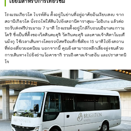
เยี่ยมสำหรับการเที่ยวชม
โรงแรมเกียวโต ไบรท์ตัน ตั้งอยู่ในย่านที่อยู่อาศัยอันเงียบสงบ จาก
สถานีเกียวโต นั่งรถไฟใต้ดินไปยังสถานีคาราสุมะ-โออิเกะ แล้วต่อ
รถรับส่งฟรีประมาณ 7 นาที โรงแรมตั้งอยู่ใกล้กับถนนอิมาเดะกาวะ
โดริ ซึ่งเป็นที่ตั้งของวัดคินคะคุจิ วัดกินคะคุจิ และศาลเจ้าคิตาโนะเท็
นมังกุ ใช้เวลาเดินทางโดยรถบัสหรือแท็กซี่เพียง 15 นาทีไปยังสถาน
ที่ท่องเที่ยวยอดนิยม นอกจากนี้ คุณยังสามารถหลีกเลี่ยงฝูงชนด้วย
การเดินทางไปยังย่านโอคาซากิ รวมถึงศาลเจ้าเฮอัน และปราสาทนิ
โจ