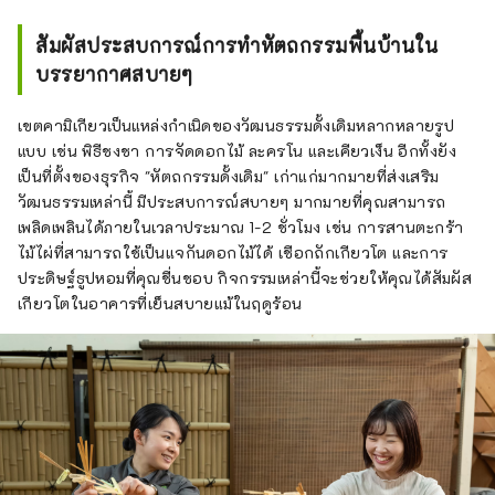
สัมผัสประสบการณ์การทำหัตถกรรมพื้นบ้านใน
บรรยากาศสบายๆ
เขตคามิเกียวเป็นแหล่งกำเนิดของวัฒนธรรมดั้งเดิมหลากหลายรูป
แบบ เช่น พิธีชงชา การจัดดอกไม้ ละครโน และเคียวเง็น อีกทั้งยัง
เป็นที่ตั้งของธุรกิจ "หัตถกรรมดั้งเดิม" เก่าแก่มากมายที่ส่งเสริม
วัฒนธรรมเหล่านี้ มีประสบการณ์สบายๆ มากมายที่คุณสามารถ
เพลิดเพลินได้ภายในเวลาประมาณ 1-2 ชั่วโมง เช่น การสานตะกร้า
ไม้ไผ่ที่สามารถใช้เป็นแจกันดอกไม้ได้ เชือกถักเกียวโต และการ
ประดิษฐ์ธูปหอมที่คุณชื่นชอบ กิจกรรมเหล่านี้จะช่วยให้คุณได้สัมผัส
เกียวโตในอาคารที่เย็นสบายแม้ในฤดูร้อน