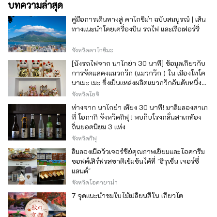
บทความล่าสุด
คู่มือการเดินทางสู่ คาโกชิม่า ฉบับสมบูรณ์ | เส้น
ทางแนะนำโดยเครื่องบิน รถไฟ และเรือเฟอร์รี่
จังหวัดคาโกชิมะ
[นั่งรถไฟจาก นาโกย่า 30 นาที] ข้อมูลเกี่ยวกับ
การจัดแสดงแมวกวัก (แมวกวัก ) ใน เมืองโทโค
นาเมะ เมะ ซึ่งเป็นแหล่งผลิตแมวกวักอันดับหนึ่ง
ของญี่ปุ่น
จังหวัดไอจิ
ห่างจาก นาโกย่า เพียง 30 นาที! มาลิ้มลองสาเก
ที่ โอกากิ จังหวัดกิฟุ ! พบกับโรงกลั่นสาเกท้อง
ถิ่นยอดนิยม 3 แห่ง
จังหวัดกิฟุ
ลิ้มลองเนื้อวัวเจอร์ซีย์คุณภาพเยี่ยมและไอศกรีม
ซอฟต์เสิร์ฟรสชาติเข้มข้นได้ที่ "ฮิรุเซ็น เจอร์ซี่
แลนด์"
จังหวัดโอคายาม่า
7 จุดแนะนำชมใบไม้เปลี่ยนสีใน เกียวโต