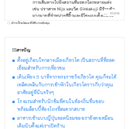
การเดินทางไปยังสถานที่มรดกโลกหลายแห่ง
เช่น ปราสาท Nijo และวัด Ginkakuji มีร้านค้า
more
มากมายที่จำหน่ายซีอิ๊วและมิโซะแบบดั้งเดิมใน
บริเวณใกล้เคียง คุณจึงสามารถเพลิดเพลินกับ
บริการนี้รวมโฆษณาที่ได้รับการสนับสนุน
การช้อปปิ้งได้ ใช้เวลาเดินประมาณ 5 นาทีไปยัง
พระราชวังอิมพีเรียลเกียวโต และยังแนะนำ
สำหรับการเดินเล่นและวิ่งในตอนเช้าอีกด้วย
นอกจากนี้ เจ้าหน้าที่อำนวยความสะดวกที่รู้จัก
สารบัญ
เกียวโตเป็นอย่างดีก็พร้อมเสมอ และคุณสามารถ
ตั้งอยู่เกือบใจกลางเมืองเกียวโต เป็นสถานที่ที่ยอด
ปรึกษากับเราเกี่ยวกับการเที่ยวชม ร้านอาหาร
เยี่ยมสำหรับการเที่ยวชม
ประสบการณ์งานฝีมือแบบดั้งเดิม ฯลฯ ได้ตาม
สบาย ในช่วงฤดูดอกซากุระบานและใบไม้เปลี่ยน
เดินเพียง 5 นาทีจากพระราชวังเกียวโต คุณก็จะได้
สี มีทัวร์พิเศษสำหรับการชมแบบส่วนตัว ห้องพัก
เพลิดเพลินกับการเข้าพักในเกียวโตราวกับว่าคุณ
โดยเฉลี่ยอยู่ที่ 42 ตร.ม. ซึ่งมีพื้นที่กว้างขวาง
อาศัยอยู่ที่นั่นจริงๆ
แม้ว่าคุณจะมีกระเป๋าเดินทางขนาดใหญ่ก็ตาม
โรงแรมสำหรับนักชิมที่คนในท้องถิ่นชื่นชอบ
และยังมีโซฟานั่งสบายสำหรับการพักผ่อนอีกด้วย
มีร้านอาหารมากมายในโรงแรม เช่น อาหาร
พร้อมล็อบบี้ห้องโถงที่สะดวกสบาย
ตะวันตก เทปันยากิ เกียวโตไคเซกิ อาหารจีน
อาหารเช้าแบบญี่ปุ่นยอดนิยมของเรายังคงเหมือน
และเลานจ์บาร์ ซึ่งเมนูเทปันยากิสไตล์เคาน์เตอร์
เดิมนับตั้งแต่เราเปิดร้าน
ซึ่งมีเนื้อวากิวย่างตรงหน้าคุณเป็นที่นิยม นี่คือ