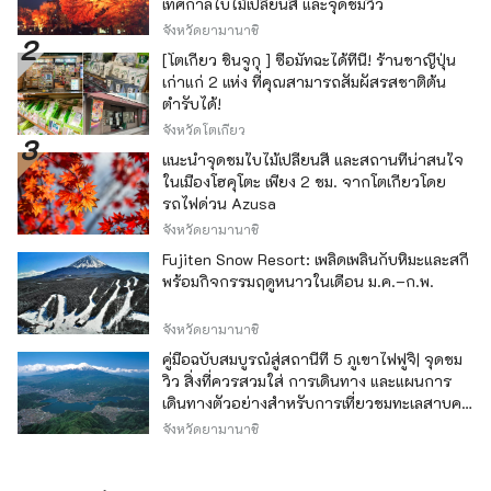
เทศกาลใบไม้เปลี่ยนสี และจุดชมวิว
จังหวัดยามานาชิ
[โตเกียว ชินจูกุ ] ซื้อมัทฉะได้ที่นี่! ร้านชาญี่ปุ่น
เก่าแก่ 2 แห่ง ที่คุณสามารถสัมผัสรสชาติต้น
ตำรับได้!
จังหวัดโตเกียว
แนะนำจุดชมใบไม้เปลี่ยนสี และสถานที่น่าสนใจ
ในเมืองโฮคุโตะ เพียง 2 ชม. จากโตเกียวโดย
รถไฟด่วน Azusa
จังหวัดยามานาชิ
Fujiten Snow Resort: เพลิดเพลินกับหิมะและสกี
พร้อมกิจกรรมฤดูหนาวในเดือน ม.ค.–ก.พ.
จังหวัดยามานาชิ
คู่มือฉบับสมบูรณ์สู่สถานีที่ 5 ภูเขาไฟฟูจิ| จุดชม
วิว สิ่งที่ควรสวมใส่ การเดินทาง และแผนการ
เดินทางตัวอย่างสำหรับการเที่ยวชมทะเลสาบคา
วากุจิ
จังหวัดยามานาชิ