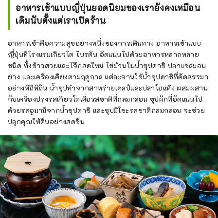
อาหารเช้าแบบญี่ปุ่นยอดนิยมของเรายังคงเหมือน
เดิมนับตั้งแต่เราเปิดร้าน
อาหารเช้าคือความสุขอย่างหนึ่งของการเดินทาง อาหารเช้าแบบ
ญี่ปุ่นที่โรงแรมเกียวโต ไบรตัน อัดแน่นไปด้วยอาหารหลากหลาย
ชนิด ทั้งข้าวสวยและโจ๊กสดใหม่ ไข่ม้วนในน้ำซุปดาชิ ปลาแซลมอน
ย่าง และเครื่องเคียงตามฤดูกาล แต่ละจานใช้น้ำซุปดาชิที่คัดสรรมา
อย่างพิถีพิถัน น้ำซุปทำจากสาหร่ายเคลป์และปลาโอแห้ง ผสมผสาน
กับเครื่องปรุงรสเกียวโตเพื่อรสชาติที่กลมกล่อม ซุปผักที่อัดแน่นไป
ด้วยรสอูมามิจากน้ำซุปดาชิ และซุปมิโซะรสชาติกลมกล่อม จะช่วย
ปลุกคุณให้ตื่นอย่างสดชื่น