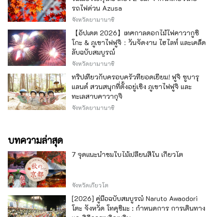
รถไฟด่วน Azusa
จังหวัดยามานาชิ
【อัปเดต 2026】เทศกาลดอกไม้ไฟคาวากูชิ
โกะ & ภูเขาไฟฟูจิ：วันจัดงาน ไฮไลท์ และเคล็ด
ลับฉบับสมบูรณ์
จังหวัดยามานาชิ
ทริปเที่ยวกับครอบครัวที่ยอดเยี่ยม! ฟูจิ ซูบารุ
แลนด์ สวนสนุกที่ตั้งอยู่เชิง ภูเขาไฟฟูจิ และ
ทะเลสาบคาวากุจิ
จังหวัดยามานาชิ
บทความล่าสุด
7 จุดแนะนำชมใบไม้เปลี่ยนสีใน เกียวโต
จังหวัดเกียวโต
[2026] คู่มือฉบับสมบูรณ์ Naruto Awaodori
โตะ จังหวัด โทคุชิมะ : กำหนดการ การเดินทาง