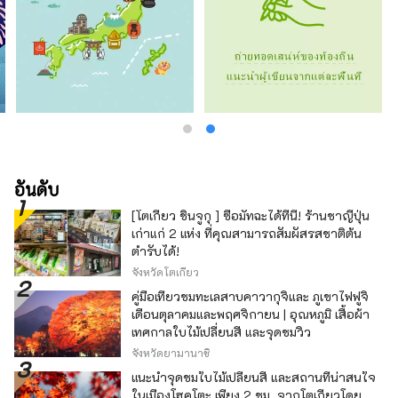
อันดับ
[โตเกียว ชินจูกุ ] ซื้อมัทฉะได้ที่นี่! ร้านชาญี่ปุ่น
เก่าแก่ 2 แห่ง ที่คุณสามารถสัมผัสรสชาติต้น
ตำรับได้!
จังหวัดโตเกียว
คู่มือเที่ยวชมทะเลสาบคาวากุจิและ ภูเขาไฟฟูจิ
เดือนตุลาคมและพฤศจิกายน | อุณหภูมิ เสื้อผ้า
เทศกาลใบไม้เปลี่ยนสี และจุดชมวิว
จังหวัดยามานาชิ
แนะนำจุดชมใบไม้เปลี่ยนสี และสถานที่น่าสนใจ
ในเมืองโฮคุโตะ เพียง 2 ชม. จากโตเกียวโดย