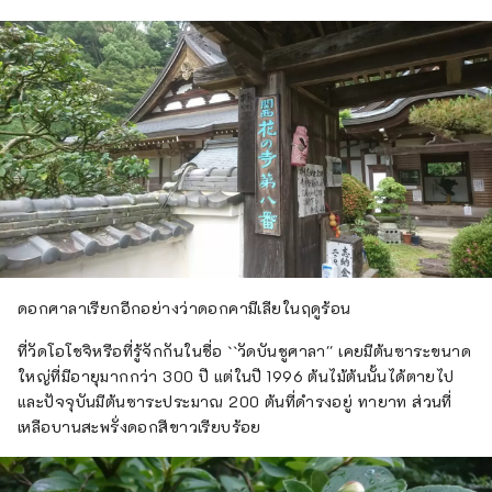
และเหนือและใต้มาตัดกัน ในวันที่ 3 พฤษภาคม
พ.ศ. 2499 หมู่บ้านทาวาระ หมู่บ้านยาชิกุสะ และ
เมืองฟุกุซากิในอดีตได้รวมเข้าด้วยกัน กลายเป็น
รูปแบบปัจจุบัน แม้ในปัจจุบันยังคงเป็นศูนย์กลาง
การคมนาคมขนส่งที่สำคัญ โดยมีเส้นทาง JR
Bantan, ถนนเชื่อมต่อ Bantan และทางหลวง
หมายเลข 312 ที่วิ่งจากเหนือจรดใต้ และทางด่วน
Chugoku และถนนประจำจังหวัดสาย Miki-
Shiso วิ่งจากตะวันออกไปตะวันตก นอกจากนี้
เมืองฟุคุซากิยังเป็นเมืองแห่งสวนที่ล้อมรอบด้วย
ภูเขาสีเขียวชอุ่ม โดยมีแม่น้ำอิชิคาวะไหลผ่าน
ใจกลางเมือง และเป็นพื้นที่ที่อุดมไปด้วยมรดกทาง
ดอกศาลาเรียกอีกอย่างว่าดอกคามีเลียในฤดูร้อน
ประวัติศาสตร์และวัฒนธรรม
ที่วัดโอโชจิหรือที่รู้จักกันในชื่อ ``วัดบันชูศาลา'' เคยมีต้นซาระขนาด
ใหญ่ที่มีอายุมากกว่า 300 ปี แต่ในปี 1996 ต้นไม้ต้นนั้นได้ตายไป
และปัจจุบันมีต้นซาระประมาณ 200 ต้นที่ดำรงอยู่ ทายาท ส่วนที่
เหลือบานสะพรั่งดอกสีขาวเรียบร้อย