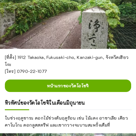
[ที่ตั้ง] 1912 Takaoka, Fukusaki-cho, Kanzaki-gun, จังหวัดเฮียว
โงะ
[โทร] 0790-22-1077
หน้าแรกของวัดโอโชจิ
ทิวทัศน์ของวัดโอโชจิในเดือนมิถุนายน
ในช่วงฤดูซาระ ดอกไม้ช่วงต้นฤดูร้อน เช่น ไม้แดง อาซาเลีย เคียว
คาโนโกะ ดอกลูสสตรีฟ และเขากวางจะบานสะพรั่งเต็มที่