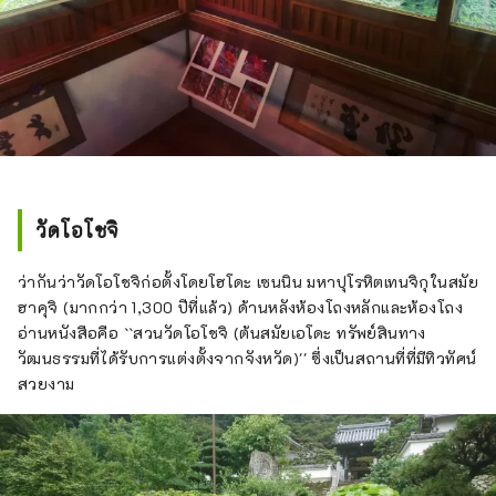
วัดโอโชจิ
ว่ากันว่าวัดโอโชจิก่อตั้งโดยโฮโดะ เซนนิน มหาปุโรหิตเทนจิกุในสมัย
ฮาคุจิ (มากกว่า 1,300 ปีที่แล้ว) ด้านหลังห้องโถงหลักและห้องโถง
อ่านหนังสือคือ ``สวนวัดโอโชจิ (ต้นสมัยเอโดะ ทรัพย์สินทาง
วัฒนธรรมที่ได้รับการแต่งตั้งจากจังหวัด)'' ซึ่งเป็นสถานที่ที่มีทิวทัศน์
สวยงาม