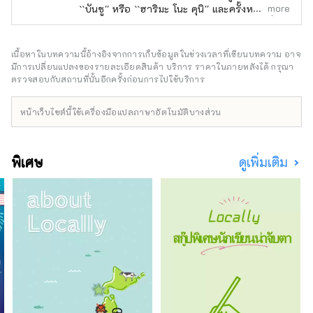
more
``บันชู'' หรือ ``ฮาริมะ โนะ คุนิ'' และครั้งหนึ่งเคย
เจริญรุ่งเรืองในฐานะศูนย์กลางการคมนาคมซึ่งมี
ถนนที่เชื่อมต่อระหว่างตะวันออกและตะวันตก
และเหนือและใต้มาตัดกัน ในวันที่ 3 พฤษภาคม
เนื้อหาในบทความนี้อ้างอิงจากการเก็บข้อมูลในช่วงเวลาที่เขียนบทความ อาจ
พ.ศ. 2499 หมู่บ้านทาวาระ หมู่บ้านยาชิกุสะ และ
มีการเปลี่ยนแปลงของรายละเอียดสินค้า บริการ ราคาในภายหลังได้ กรุณา
เมืองฟุกุซากิในอดีตได้รวมเข้าด้วยกัน กลายเป็น
ตรวจสอบกับสถานที่นั้นอีกครั้งก่อนการไปใช้บริการ
รูปแบบปัจจุบัน แม้ในปัจจุบันยังคงเป็นศูนย์กลาง
การคมนาคมขนส่งที่สำคัญ โดยมีเส้นทาง JR
หน้าเว็บไซต์นี้ใช้เครื่องมือแปลภาษาอัตโนมัติบางส่วน
Bantan, ถนนเชื่อมต่อ Bantan และทางหลวง
หมายเลข 312 ที่วิ่งจากเหนือจรดใต้ และทางด่วน
Chugoku และถนนประจำจังหวัดสาย Miki-
พิเศษ
ดูเพิ่มเติม
Shiso วิ่งจากตะวันออกไปตะวันตก นอกจากนี้
เมืองฟุคุซากิยังเป็นเมืองแห่งสวนที่ล้อมรอบด้วย
ภูเขาสีเขียวชอุ่ม โดยมีแม่น้ำอิชิคาวะไหลผ่าน
ใจกลางเมือง และเป็นพื้นที่ที่อุดมไปด้วยมรดกทาง
ประวัติศาสตร์และวัฒนธรรม