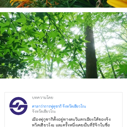
บทความโดย
ศาลาว่าการฟุคุซากิ จังหวัดเฮียวโกะ
จังหวัดเฮียวโกะ
เมืองฟุกุซากิตั้งอยู่ทางตะวันตกเฉียงใต้ของจัง
หวัดเฮียวโงะ และครั้งหนึ่งเคยเป็นที่รู้จักในชื่อ