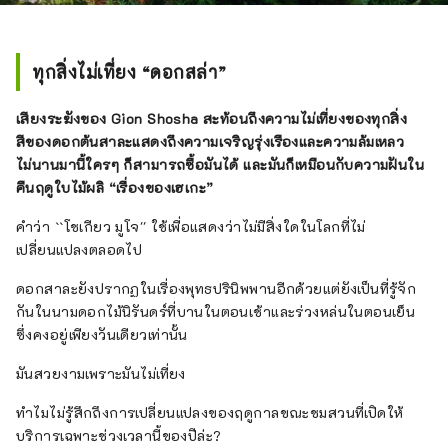
ทุกสิ่งไม่เที่ยง “ดอกสล่า”
เสียงระฆังของ Gion Shosha สะท้อนถึงความไม่เที่ยงของทุกสิ่ง
สีของดอกต้นสาละแสดงถึงความเจริญรุ่งเรืองและความล้มเหลว
ไม่นานมานี้ใครๆ ก็สามารถซื้อมันได้ และมันก็เหมือนกับความฝันใน
คืนฤดูใบไม้ผลิ “เรื่องของเฮเกะ”
คำว่า ``โชเกียว มูโจ'' ใช้เพื่อแสดงว่าไม่มีสิ่งใดในโลกที่ไม่
เปลี่ยนแปลงตลอดไป
ดอกสาละยังปรากฏในเรื่องพุทธปรินิพพานอีกด้วยแต่ยังเป็นที่รู้จัก
กันในนามดอกไม้นิรันดร์ที่บานในตอนเช้าและร่วงหล่นในตอนเย็น
ซึ่งคงอยู่เพียงวันเดียวเท่านั้น
มันสวยงามเพราะมันไม่เที่ยง
ทำไมไม่รู้สึกถึงการเปลี่ยนแปลงของฤดูกาลขณะชมสวนที่เปิดให้
บริการเฉพาะช่วงเวลานี้ของปีล่ะ?