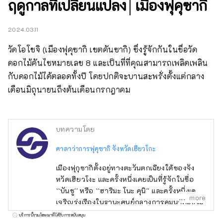
ฤดูกาลที่เปลี่ยนแปลง│เมืองฟุคุซากิ
2024.03.11
วัดโอโชจิ (เมืองฟุคุซากิ เขตคันซากิ) ซึ่งรู้จักกันในชื่อวัด
ดอกไม้คันไซหมายเลข 8 และเป็นที่ที่คุณสามารถเพลิดเพลิน
กับดอกไม้ได้ตลอดทั้งปี โดยปกติจะบานสะพรั่งตั้งแต่กลาง
เดือนมิถุนายนถึงต้นเดือนกรกฎาคม
บทความโดย
ศาลาว่าการฟุคุซากิ จังหวัดเฮียวโกะ
เมืองฟุกุซากิตั้งอยู่ทางตะวันตกเฉียงใต้ของจัง
หวัดเฮียวโงะ และครั้งหนึ่งเคยเป็นที่รู้จักในชื่อ
``บันชู'' หรือ ``ฮาริมะ โนะ คุนิ'' และครั้งหนึ่งเคย
more
เจริญรุ่งเรืองในฐานะศูนย์กลางการคมนาคมซึ่งมี
ถนนที่เชื่อมต่อระหว่างตะวันออกและตะวันตก
บริการนี้รวมโฆษณาที่ได้รับการสนับสนุน