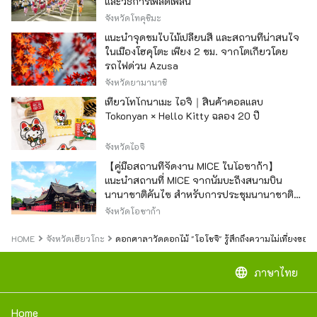
และวิธีการเพลิดเพลิน
จังหวัดโทคุชิมะ
แนะนำจุดชมใบไม้เปลี่ยนสี และสถานที่น่าสนใจ
ในเมืองโฮคุโตะ เพียง 2 ชม. จากโตเกียวโดย
รถไฟด่วน Azusa
จังหวัดยามานาชิ
เที่ยวโทโกนาเมะ ไอจิ｜สินค้าคอลแลบ
Tokonyan × Hello Kitty ฉลอง 20 ปี
จังหวัดไอจิ
【คู่มือสถานที่จัดงาน MICE ในโอซาก้า】
แนะนำสถานที่ MICE จากนัมบะถึงสนามบิน
นานาชาติคันไซ สำหรับการประชุมนานาชาติ
และกิจกรรมองค์กร
จังหวัดโอซาก้า
HOME
จังหวัดเฮียวโกะ
ดอกศาลาวัดดอกไม้ "โอโชจิ" รู้สึกถึงความไม่เที่ยงของส
language
ภาษาไทย
Home