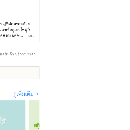
ใหญ่ที่ล้อมรอบด้วย
มองเห็นภูเขาไฟฟูจิ
งโดยรถยนต์จาก
more
ยดายจึงมีนักท่อง
พื้นที่ 3 แห่งได้รับ
ในฐานะน้ำธรรมชาติ
ียดสินค้า บริการ ราคา
 และคุณสามารถ
ดูเพิ่มเติม