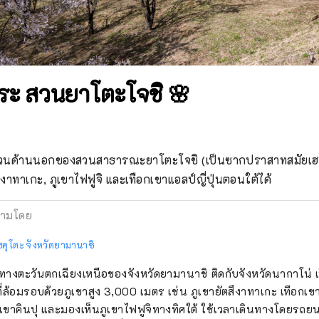
ระ สวนยาโตะโจชิ 🌸
สวนด้านนอกของสวนสาธารณะยาโตะโจชิ (เป็นซากปราสาทสมัยเฮ
ึงาทาเกะ, ภูเขาไฟฟูจิ และเทือกเขาแอลป์ญี่ปุ่นตอนใต้ได้
ามโดย
ฮคุโตะ จังหวัดยามานาชิ
ยู่ทางตะวันตกเฉียงเหนือของจังหวัดยามานาชิ ติดกับจังหวัดนากาโน่ เป
ี่ล้อมรอบด้วยภูเขาสูง 3,000 เมตร เช่น ภูเขายัตสึงาทาเกะ เทือกเ
เขาคินปุ และมองเห็นภูเขาไฟฟูจิทางทิศใต้ ใช้เวลาเดินทางโดยรถ