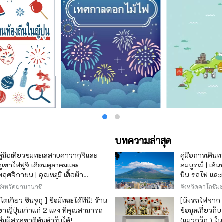
บทความล่าสุด
คู่มือเที่ยวชมทะเลสาบคาวากุจิและ
คู่มือการเดินท
ภูเขาไฟฟูจิ เดือนตุลาคมและ
สมบูรณ์ | เส้
พฤศจิกายน | อุณหภูมิ เสื้อผ้า
บิน รถไฟ และเร
เทศกาลใบไม้เปลี่ยนสี และจุดชมวิว
จังหวัดยามานาชิ
จังหวัดคาโกชิม
[โตเกียว ชินจูกุ ] ซื้อมัทฉะได้ที่นี่! ร้าน
[นั่งรถไฟจาก
ชาญี่ปุ่นเก่าแก่ 2 แห่ง ที่คุณสามารถ
ข้อมูลเกี่ยว
สัมผัสรสชาติต้นตำรับได้!
(แมวกวัก ) ใน