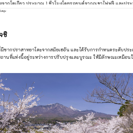
มงจากโตเกียว ประมาณ 1 ชั่วโมงโดยรถยนต์จากภูเขาไฟฟูจิ และประ
์จากมัตสึโมโต้ และเนื่องจากการเข้าถึงที่ง่ายดายจึงมีนักท่องเที่
ับสนุน
ลอดทั้งปี เป็นที่รู้จักในนาม ``หมู่บ้านแห่งผืนน้ำอันโด่งดัง'' และพื้น
ให้เป็นหนึ่งใน 100 ผืนน้ำอันโด่งดังของญี่ปุ่น น้ำที่อุดมสมบูรณ์นี้ไ
้ำธรรมชาติ และเรามีน้ำแร่ที่มีปริมาณการผลิตมากที่สุดแห่งหนึ่งในญ
จชิ
ำใสเช่นกัน และคุณสามารถเพลิดเพลินกับทิวทัศน์ธรรมชาติที่สวย
มบูรณ์ได้
ี่มีซากปราสาทยาโตะจากสมัยเฮอัน และได้รับการกำหนดระดับปร
ถานที่แห่งนี้อยู่ระหว่างการปรับปรุงและบูรณะ ให้มีลักษณะเหมือนใ