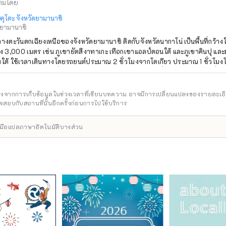
ามโดย
ฮคุโตะ จังหวัดยามานาชิ
ดยามานาชิ
ู่ทางตะวันตกเฉียงเหนือของจังหวัดยามานาชิ ติดกับจังหวัดนากาโน่ เป็นพื้นที่กว้าง
ูง 3,000 เมตร เช่น ภูเขายัตสึงาทาเกะ เทือกเขาแอลป์ตอนใต้ และภูเขาคินปุ และ
ใต้ ใช้เวลาเดินทางโดยรถยนต์ประมาณ 2 ชั่วโมงจากโตเกียว ประมาณ 1 ชั่วโม
ฟฟูจิ และประมาณ 1 ชั่วโมงโดยรถยนต์จากมัตสึโมโต้ และเนื่องจากการเข้าถึงที่ง่า
ำนวนมากเดินทางมาตลอดทั้งปี เป็นที่รู้จักในนาม ``หมู่บ้านแห่งผืนน้ำอันโด่งดัง'' และ
ห้เป็นหนึ่งใน 100 ผืนน้ำอันโด่งดังของญี่ปุ่น น้ำที่อุดมสมบูรณ์นี้ได้รับความนิยม
อิงจากการเก็บข้อมูลในช่วงเวลาที่เขียนบทความ อาจมีการเปลี่ยนแปลงของรายละเอ
มีน้ำแร่ที่มีปริมาณการผลิตมากที่สุดแห่งหนึ่งในญี่ปุ่น สาเกผลิตจากน้ำใสเช่นกัน
สอบกับสถานที่นั้นอีกครั้งก่อนการไปใช้บริการ
พลินกับทิวทัศน์ธรรมชาติที่สวยงามและอาหารอันอุดมสมบูรณ์ได้
ื่องมือแปลภาษาอัตโนมัติบางส่วน