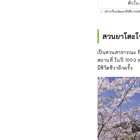
ชั่วโ
รถยนต
บริการนี้รวมโฆษณาที่ได้รับการสน
ทางมาต
เลือก
ฐานะน
สวนยาโตะโ
จากน้
อุดมส
เป็นสวนสาธารณะ ท
สถานที่ ในปี 1993 ส
มีชีวิตชีวาอีกครั้ง