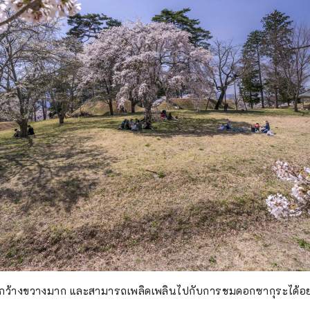
่กว้างขวางมาก และสามารถเพลิดเพลินไปกับการชมดอกซากุระได้อ