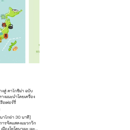
างสู่ คาโกชิม่า ฉบับ
นทางแนะนำโดยเครื่อง
ือเฟอร์รี่
ะ
 นาโกย่า 30 นาที]
กับการจัดแสดงแมวกวัก
 เมืองโทโคนาเมะ เมะ