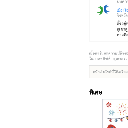
บทคว
เมืองโ
จังหวั
ตั้งอย
ภูเขาส
ทางทิศ
ภูเขาไ
เที่ยวจ
เลือกใ
เนื้อหาในบทความนี้อ้าง
และเรา
ในภายหลังได้ กรุณาตรวจ
เพลิดเ
หน้าเว็บไซต์นี้ใช้เคร
พิเศษ