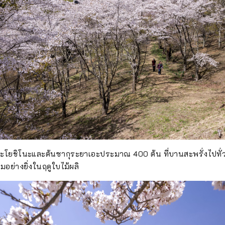
กุระโยชิโนะและต้นซากุระยาเอะประมาณ 400 ต้น ที่บานสะพรั่งไปทั่ว
มอย่างยิ่งในฤดูใบไม้ผลิ