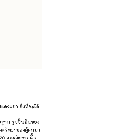
ดงแรก สิ่งที่จะได้
ดิษฐาน รูปปั้นยืนของ
ูดศรัทธาของผู้คนมา
1796 และถัดจากนั้น