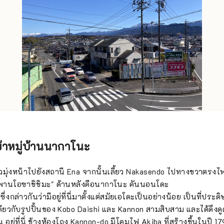
ข้าหมู่บ้านนากาโนะ
ุ่งหน้าไปยังสถานี Ena จากนั้นเลี้ยว Nakasendo ไปทางขวาตรงไฟแ
สะพานโอซาชิชิมะ" ด้านหลังคือนากาโนะ คันนอนโดะ
งกล่าวกันว่ามีอยู่ที่นี่มาตั้งแต่สมัยเอโดะเป็นอย่างน้อย เป็นที่ประ
ดียวกับรูปปั้นของ Kobo Daishi และ Kannon สามสิบสาม และได้ดึงด
น อยู่ที่นี่ ข้างห้องโถง Kannon-do มีโคมไฟ Akiba ที่สร้างขึ้นในปี 