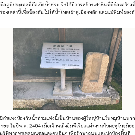
มือภูมิประเทศที่มักเกิดน้ำท่วม จึงได้มีการสร้างเสาหินที่มีร่องกว้
องเหล่านี้เพื่อป้องกันไม่ให้น้ำไหลเข้าสู่เมืองหลัก และแม่พิมพ์ของก
มีกำแพงป้องกันน้ำท่วมแห่งนี้เป็นบ้านของผู้ใหญ่บ้านในหมู่บ้านนาก
ะ ในปีพ.ศ. 2404 เมื่อเจ้าหญิงอิมพีเรียลแต่งงานกับคะซุโนะมิยะ บ
ับผู้พิพากษาเทศมณฑลและคนอื่นๆ เพื่อรักษาถนนและปกป้องพื้นที่