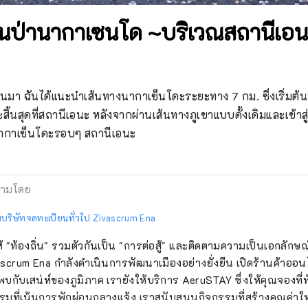
ินป่านากาเซนโด ~บริเวณสถานีเอ
นมา ฉันได้แนะนำเส้นทางนากาเซ็นโดะระยะทาง 7 กม. ซึ่งเริ่มต
ิ้นสุดที่สถานีเอนะ หลังจากผ่านเส้นทางภูเขาแบบดั้งเดิมและเข้าสู
ากาเซ็นโดะรอบๆ สถานีเอนะ
ามโดย
บริษัทจดทะเบียนทั่วไป Zivascrum Ena
ให้ "ท้องถิ่น" รวมตัวกันเป็น "การต่อสู้" และติดตามความเป็นเอกลักษ
scrum Ena กำลังดำเนินการพัฒนาเมืองอย่างยั่งยืน เปิดร้านค้าออนไ
พบกับเสน่ห์ของภูมิภาค เรายังให้บริการ AeruSTAY ซึ่งให้คุณจองที
รมที่เน้นการพักผ่อนกลางแจ้ง เราสนับสนุนกิจกรรมที่สร้างคุณค่าใ