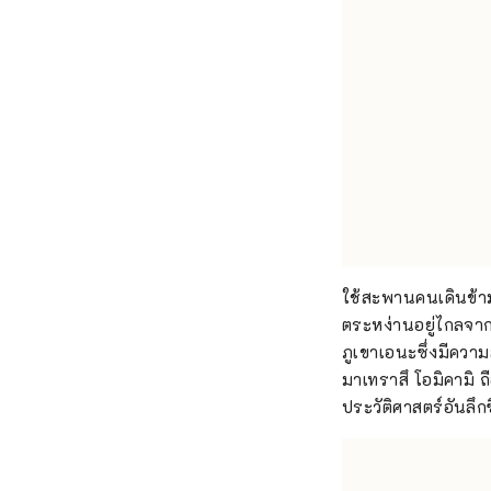
ใช้สะพานคนเดินข้าม
ตระหง่านอยู่ไกลจ
ภูเขาเอนะซึ่งมีความ
มาเทราสึ โอมิคามิ ถ
ประวัติศาสตร์อันลึกซ