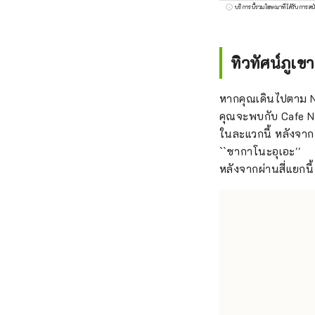
เพื่อส
บริการนี้รวมโฆษณาที่ได้รับการสน
ทิวทัศน์ภูเ
หากคุณเดินไปตาม N
คุณจะพบกับ Cafe N
ในละแวกนี้ หลังจาก 
``ซากาโนะอุเอะ''
หลังจากผ่านสี่แยกน