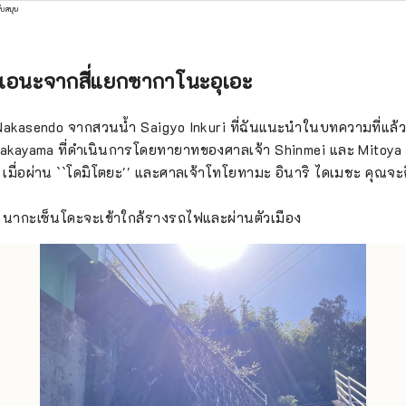
ร้างแฟนพันธุ์แท้ที่ยั่งยืน
ับสนุน
ขาเอนะจากสี่แยกซากาโนะอุเอะ
akasendo จากสวนน้ำ Saigyo Inkuri ที่ฉันแนะนำในบทความที่แล้
akayama ที่ดำเนินการโดยทายาทของศาลเจ้า Shinmei และ Mitoya ซึ
เมื่อผ่าน ``โดมิโตยะ'' และศาลเจ้าโทโยทามะ อินาริ ไดเมชะ คุณจะถึง
ี้ นากะเซ็นโดะจะเข้าใกล้รางรถไฟและผ่านตัวเมือง