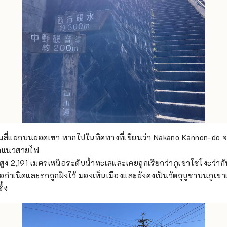
สี่แยกบนยอดเขา หากไปในทิศทางที่เขียนว่า Nakano Kannon-do จะ
ากแนวสายไฟ
สูง 2,191 เมตรเหนือระดับน้ำทะเลและเคยถูกเรียกว่าภูเขาโชโงะว่ากัน
ือกำเนิดและรกถูกฝังไว้ มองเห็นเมืองและยังคงเป็นวัตถุบูชาบนภูเขา
ึ้ง