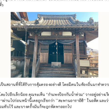
ั๋ว
ังเป็นสถานที่ที่ได้รับการคุ้มครองอย่างดี โดยมีคนในท้องถิ่นมาทำค
โดะไปอีกเล็กน้อย คุณจะเห็น "กำแพงป้องกันน้ำท่วม" วางอยู่อย่างเ
ผ่านไปก่อนหน้านี้เคยถูกเรียกว่า ``สะพานอาราอิฮิ'' ในอดีต และว่ากั
่วมทับไว้ และบางครั้งมันก็จะถูกพัดพาออกไป