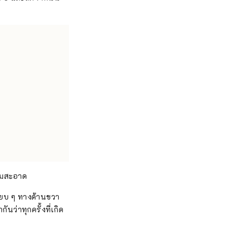
วามสะอาด
งียบ ๆ ทางด้านขวา
นว่าทุกครั้งที่เกิด