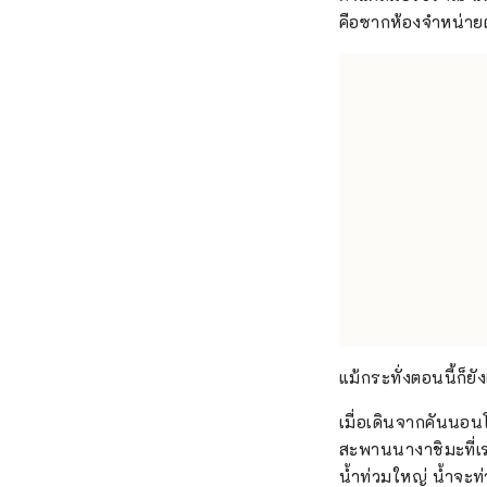
คือซากห้องจำหน่ายต
แม้กระทั่งตอนนี้ก็ย
เมื่อเดินจากคันนอน
สะพานนางาชิมะที่เรา
น้ำท่วมใหญ่ น้ำจะท