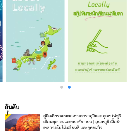
วัฒนธรรม และศิลปะอันอุดมสมบูรณ์!
อันดับ
คู่มือเที่ยวชมทะเลสาบคาวากุจิและ ภูเขาไฟฟูจิ
เดือนตุลาคมและพฤศจิกายน | อุณหภูมิ เสื้อผ้า
เทศกาลใบไม้เปลี่ยนสี และจุดชมวิว