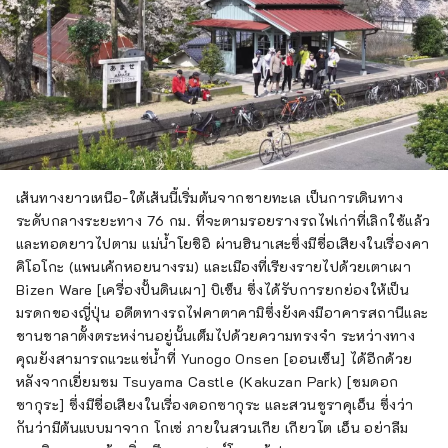
เส้นทางยาวเหนือ-ใต้เส้นนี้เริ่มต้นจากชายทะเล เป็นการเดินทาง
ระดับกลางระยะทาง 76 กม. ที่จะตามรอยรางรถไฟเก่าที่เลิกใช้แล้ว
และทอดยาวไปตาม แม่น้ำโยชิอิ ผ่านฮินาเสะซึ่งมีชื่อเสียงในเรื่องคา
คิโอโกะ (แพนเค้กหอยนางรม) และเมืองที่เรียงรายไปด้วยเตาเผา
Bizen Ware [เครื่องปั้นดินเผา] บิเซ็น ซึ่งได้รับการยกย่องให้เป็น
มรดกของญี่ปุ่น อดีตทางรถไฟคาตาคามิซึ่งยังคงมีอาคารสถานีและ
ชานชาลาตั้งตระหง่านอยู่นั้นเต็มไปด้วยความทรงจำ ระหว่างทาง
คุณยังสามารถแวะแช่น้ำที่ Yunogo Onsen [ออนเซ็น] ได้อีกด้วย
หลังจากเยี่ยมชม Tsuyama Castle (Kakuzan Park) [ชมดอก
ซากุระ] ซึ่งมีชื่อเสียงในเรื่องดอกซากุระ และสวนชูราคุเอ็น ซึ่งว่า
กันว่ามีต้นแบบมาจาก โกเซ่ ภายในสวนเกีย เกียวโต เอ็น อย่าลืม