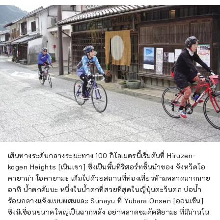
เส้นทางระดับกลางระยะทาง 100 กิโลเมตรนี้เริ่มต้นที่ Hiruzen-
kogen Heights [เนินเขา] ซึ่งเป็นพื้นที่รีสอร์ทชั้นนำของ จังหวัดโอ
คายาม่า โอคายามะ เต็มไปด้วยสถานที่ท่องเที่ยวห้ามพลาดมากมาย
อาทิ น้ำตกคัมบะ หนึ่งในน้ำตกที่สวยที่สุดในญี่ปุ่นตะวันตก บ่อน้ำ
ร้อนกลางแจ้งแบบผสมและ Sunayu ที่ Yubara Onsen [ออนเซ็น]
ซึ่งมีเขื่อนขนาดใหญ่เป็นฉากหลัง อย่าพลาดชมคัตสึยามะ ที่มีม่านโน