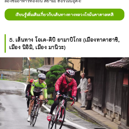
ลองชิมอาหารท้องถิ่น สึยามะ ฮอร์โมนอุด้ง!
เรียนรู้เพิ่มเติมเกี่ยวกับเส้นทางทางหลวงโรมันคาตาเทตสึ
5. เส้นทาง โอเค-คิบิ ยามาบิโกะ (เมืองทาคาฮาชิ,
เมือง นิอิมิ, เมือง มานิวะ)