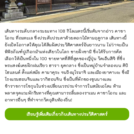
เส้นทางระดับกลางระยะทาง 108 กิโลเมตรนี้เริ่มต้นจากอ่าว คาซา
โอกะ ที่ถมทะเล ซึ่งประดับประดาด้วยดอกไม้ตามฤดูกาล เส้นทางนี้
ยังเปิดโอกาสให้คุณได้สัมผัสประวัติศาสตร์อันยาวนาน ไม่ว่าจะเป็น
พิพิธภัณฑ์ปูเกือกม้าแห่งเดียวในโลก ชายฝั่งซามิ ซึ่งได้รับการคัด
เลือกให้เป็นหนึ่งใน 100 ชายหาดที่ดีที่สุดของญี่ปุ่น วัดเอ็นสึจิ ที่ซึ่ง
พระสงฆ์เคยฝึกฝนเรียว ฮารา ยุคกลาง ซึ่งเป็นหมู่บ้านจำลองบน คิบิ
ไฮแลนด์ ตั้งแต่สมัย คามาคุระ จนถึงมุโรมาจิ และเมืองยาคาเงะ ซึ่งมี
โรงแรมฮอนจินและวากิฮอนจิน ซึ่งเป็นที่พักของขุนนางและ
ข้าราชการโชกุนในช่วงเปลี่ยนเวรประจำการในสมัยเอโดะ ห้าม
พลาดจุดแวะพักริมทางที่คุณสามารถลิ้มลองราเมน คาซาโอกะ และ
อาหารอื่นๆ ที่ทำจากวัตถุดิบท้องถิ่น!
เรียนรู้เพิ่มเติมเกี่ยวกับเส้นทางประวัติศาสตร์