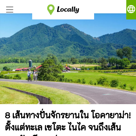
language
8 เส้นทางปั่นจักรยานใน โอคายาม่า!
ตั้งแต่ทะเล เซโตะ ไนไค จนถึงเส้น