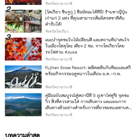
จังหวัดยามานาชิ
[โตเกียว ชินจูกุ ] ซื้อมัทฉะได้ที่นี่! ร้านชาญี่ปุ่น
เก่าแก่ 2 แห่ง ที่คุณสามารถสัมผัสรสชาติต้น
ตำรับได้!
จังหวัดโตเกียว
แนะนำจุดชมใบไม้เปลี่ยนสี และสถานที่น่าสนใจ
ในเมืองโฮคุโตะ เพียง 2 ชม. จากโตเกียวโดย
รถไฟด่วน Azusa
จังหวัดยามานาชิ
Fujiten Snow Resort: เพลิดเพลินกับหิมะและสกี
พร้อมกิจกรรมฤดูหนาวในเดือน ม.ค.–ก.พ.
จังหวัดยามานาชิ
คู่มือฉบับสมบูรณ์สู่สถานีที่ 5 ภูเขาไฟฟูจิ| จุดชม
วิว สิ่งที่ควรสวมใส่ การเดินทาง และแผนการ
เดินทางตัวอย่างสำหรับการเที่ยวชมทะเลสาบคา
วากุจิ
จังหวัดยามานาชิ
บทความล่าสุด