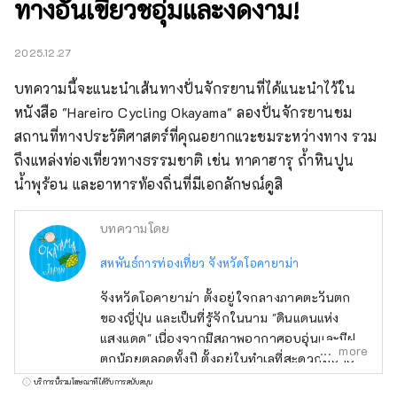
ทางอันเขียวชอุ่มและงดงาม!
2025.12.27
บทความนี้จะแนะนำเส้นทางปั่นจักรยานที่ได้แนะนำไว้ใน
หนังสือ "Hareiro Cycling Okayama" ลองปั่นจักรยานชม
สถานที่ทางประวัติศาสตร์ที่คุณอยากแวะชมระหว่างทาง รวม
ถึงแหล่งท่องเที่ยวทางธรรมชาติ เช่น ทาคาฮารุ ถ้ำหินปูน 
น้ำพุร้อน และอาหารท้องถิ่นที่มีเอกลักษณ์ดูสิ
บทความโดย
สหพันธ์การท่องเที่ยว จังหวัดโอคายาม่า
จังหวัดโอคายาม่า ตั้งอยู่ใจกลางภาคตะวันตก
ของญี่ปุ่น และเป็นที่รู้จักในนาม "ดินแดนแห่ง
แสงแดด" เนื่องจากมีสภาพอากาศอบอุ่นและมีฝน
more
ตกน้อยตลอดทั้งปี ตั้งอยู่ในทำเลที่สะดวกสบาย
ระหว่างสถานที่ท่องเที่ยวชื่อดังอย่าง เกียวโต โอ
บริการนี้รวมโฆษณาที่ได้รับการสนับสนุน