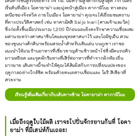
เส้นทางขั้นสูงระยะทาง 114 กม. นี้มีความสูงต่างกันสูงสุด 791 เมตร
เริ่มต้นที่เมือง โอคายาม่า และมุ่งหน้าสู่เมือง คากามิโนะ ทางตอน
เหนือของจังหวัด ภายในเมือง โอคายาม่า คุณจะได้เยี่ยมชมสถาน
ที่ทางประวัติศาสตร์ เช่น ทาคามัตสึ Saijo Inari [ศาลเจ้าและวัด]
ซึ่งก่อตั้งขึ้นเมื่อประมาณ 1,200 ปีก่อนและยังคงรักษาความเชื่อผสม
ผสานระหว่างศาสนาชินโตและพุทธศาสนาไว้ และโอมิซุเอ็น สวน
ของขุนนางศักดินาพร้อมสระน้ำสำหรับเดินเล่น บนภูเขา เราขอ
แนะนำให้แวะร้านอาหารที่เชี่ยวชาญด้านข้าวหน้าไข่ซึ่งมีคนรอคิว
ยาวเหยียด และจุดพักริมทางที่เสิร์ฟอาหารที่ทำจากผักท้องถิ่น
มากมาย เส้นทางนี้จะทำให้คุณได้สัมผัสกับการเปลี่ยนแปลงของ
ฤดูกาลอย่างใกล้ชิด พร้อมด้วยทะเลสาบเขื่อนและ โมริ สีเขียวที่
สวยงาม
เรียนรู้เพิ่มเติมเกี่ยวกับเส้นทางข้าม โอคายาม่า คากามิโนะ
เมื่อถึงฤดูใบไม้ผลิ เราจะไปปั่นจักรยานกันที่ โอคา
ยาม่า ที่มีเสน่ห์กันเถอะ!