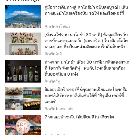
คู่มือการเดินทางสู่ คาโกชิม่า ฉบับสมบูรณ์ | เส้น
ทางแนะนำโดยเครื่องบิน รถไฟ และเรือเฟอร์รี่
จังหวัดคาโกชิมะ
[นั่งรถไฟจาก นาโกย่า 30 นาที] ข้อมูลเกี่ยวกับ
การจัดแสดงแมวกวัก (แมวกวัก ) ใน เมืองโทโค
นาเมะ เมะ ซึ่งเป็นแหล่งผลิตแมวกวักอันดับหนึ่ง
ของญี่ปุ่น
จังหวัดไอจิ
ห่างจาก นาโกย่า เพียง 30 นาที! มาลิ้มลองสาเก
ที่ โอกากิ จังหวัดกิฟุ ! พบกับโรงกลั่นสาเกท้อง
ถิ่นยอดนิยม 3 แห่ง
จังหวัดกิฟุ
ลิ้มลองเนื้อวัวเจอร์ซีย์คุณภาพเยี่ยมและไอศกรีม
ซอฟต์เสิร์ฟรสชาติเข้มข้นได้ที่ "ฮิรุเซ็น เจอร์ซี่
แลนด์"
จังหวัดโอคายาม่า
7 จุดแนะนำชมใบไม้เปลี่ยนสีใน เกียวโต