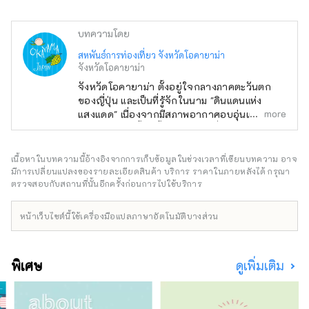
บทความโดย
สหพันธ์การท่องเที่ยว จังหวัดโอคายาม่า
จังหวัดโอคายาม่า
จังหวัดโอคายาม่า ตั้งอยู่ใจกลางภาคตะวันตก
ของญี่ปุ่น และเป็นที่รู้จักในนาม "ดินแดนแห่ง
more
แสงแดด" เนื่องจากมีสภาพอากาศอบอุ่นและมีฝน
ตกน้อยตลอดทั้งปี ตั้งอยู่ในทำเลที่สะดวกสบาย
ระหว่างสถานที่ท่องเที่ยวชื่อดังอย่าง เกียวโต โอ
ซาก้า และ ฮิโรชิมา! นอกจากนี้ยังเป็นประตูสู่
เนื้อหาในบทความนี้อ้างอิงจากการเก็บข้อมูลในช่วงเวลาที่เขียนบทความ อาจ
ชิโกกุผ่าน เซโตะ อีกด้วย โอคายามะยังเป็นที่รู้จัก
มีการเปลี่ยนแปลงของรายละเอียดสินค้า บริการ ราคาในภายหลังได้ กรุณา
ในชื่อ "โอคายาม่า ผลไม้" และผลไม้ที่ได้รับ
ตรวจสอบกับสถานที่นั้นอีกครั้งก่อนการไปใช้บริการ
แสงแดดในสภาพอากาศอบอุ่นของ เซโตอุจิ จะมี
คุณภาพสูงสุดในแง่ของความหวาน กลิ่น และ
หน้าเว็บไซต์นี้ใช้เครื่องมือแปลภาษาอัตโนมัติบางส่วน
รสชาติ คุณสามารถเพลิดเพลินกับผลไม้ตาม
ฤดูกาล เช่น พีชขาว องุ่นมัสกัต และองุ่นพิโอเน่!
โอคายามะยังเป็นที่ตั้งของสถานที่ท่องเที่ยวระดับ
พิเศษ
ดูเพิ่มเติม
โลกมากมาย เช่น Okayama Castle [ปราสาท]
Okayama Korakuen Garden [สวน] หนึ่งในสาม
สวนที่โด่งดังที่สุดของญี่ปุ่น และ Kurashiki Bikan
Historical Quarter [ย่าน] ซึ่งมีประวัติศาสตร์