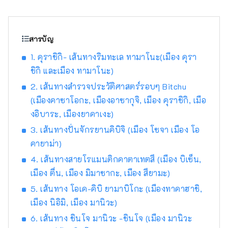
ซาก้า และ ฮิโรชิมา! นอกจากนี้ยังเป็นประตูสู่
ชิโกกุผ่าน เซโตะ อีกด้วย โอคายามะยังเป็นที่รู้จัก
ในชื่อ "โอคายาม่า ผลไม้" และผลไม้ที่ได้รับ
แสงแดดในสภาพอากาศอบอุ่นของ เซโตอุจิ จะมี
สารบัญ
คุณภาพสูงสุดในแง่ของความหวาน กลิ่น และ
1. คุราชิกิ- เส้นทางริมทะเล ทามาโนะ(เมือง คุรา
รสชาติ คุณสามารถเพลิดเพลินกับผลไม้ตาม
ชิกิ และเมือง ทามาโนะ)
ฤดูกาล เช่น พีชขาว องุ่นมัสกัต และองุ่นพิโอเน่!
โอคายามะยังเป็นที่ตั้งของสถานที่ท่องเที่ยวระดับ
2. เส้นทางสำรวจประวัติศาสตร์รอบๆ Bitchu
โลกมากมาย เช่น Okayama Castle [ปราสาท]
(เมืองคาซาโอกะ, เมืองอาซากุจิ, เมือง คุราชิกิ, เมือ
Okayama Korakuen Garden [สวน] หนึ่งในสาม
งอิบาระ, เมืองยาคาเงะ)
สวนที่โด่งดังที่สุดของญี่ปุ่น และ Kurashiki Bikan
3. เส้นทางปั่นจักรยานคิบิจิ (เมือง โซจา เมือง โอ
Historical Quarter [ย่าน] ซึ่งมีประวัติศาสตร์
วัฒนธรรม และศิลปะอันอุดมสมบูรณ์!
คายาม่า)
4. เส้นทางสายโรแมนติกคาตาเทตสึ (เมือง บิเซ็น,
เมือง ตื่น, เมือง มิมาซากะ, เมือง สึยามะ)
5. เส้นทาง โอเค-คิบิ ยามาบิโกะ (เมืองทาคาฮาชิ,
เมือง นิอิมิ, เมือง มานิวะ)
6. เส้นทาง ชินโจ มานิวะ -ชินโจ (เมือง มานิวะ