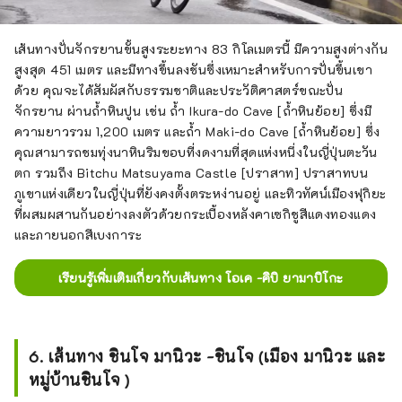
เส้นทางปั่นจักรยานขั้นสูงระยะทาง 83 กิโลเมตรนี้ มีความสูงต่างกัน
สูงสุด 451 เมตร และมีทางขึ้นลงชันซึ่งเหมาะสำหรับการปั่นขึ้นเขา
ด้วย คุณจะได้สัมผัสกับธรรมชาติและประวัติศาสตร์ขณะปั่น
จักรยาน ผ่านถ้ำหินปูน เช่น ถ้ำ Ikura-do Cave [ถ้ำหินย้อย] ซึ่งมี
ความยาวรวม 1,200 เมตร และถ้ำ Maki-do Cave [ถ้ำหินย้อย] ซึ่ง
คุณสามารถชมทุ่งนาหินริมขอบที่งดงามที่สุดแห่งหนึ่งในญี่ปุ่นตะวัน
ตก รวมถึง Bitchu Matsuyama Castle [ปราสาท] ปราสาทบน
ภูเขาแห่งเดียวในญี่ปุ่นที่ยังคงตั้งตระหง่านอยู่ และทิวทัศน์เมืองฟุกิยะ
ที่ผสมผสานกันอย่างลงตัวด้วยกระเบื้องหลังคาเซกิชูสีแดงทองแดง
และภายนอกสีเบงการะ
เรียนรู้เพิ่มเติมเกี่ยวกับเส้นทาง โอเค -คิบิ ยามาบิโกะ
6. เส้นทาง ชินโจ มานิวะ -ชินโจ (เมือง มานิวะ และ
หมู่บ้านชินโจ )