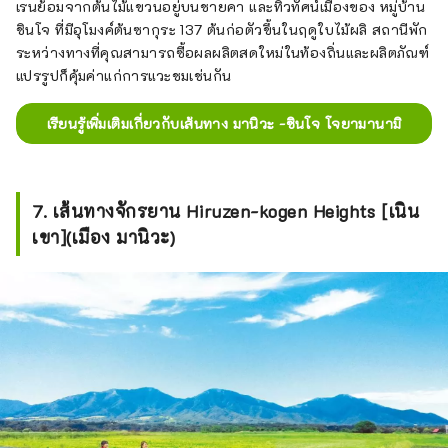
เรนย้อมจากต้นไม้แขวนอยู่บนชายคา และทิวทัศน์เมืองของ หมู่บ้าน
ชินโจ ที่มีอุโมงค์ต้นซากุระ 137 ต้นก่อตัวขึ้นในฤดูใบไม้ผลิ สถานีพัก
ระหว่างทางที่คุณสามารถซื้อผลผลิตสดใหม่ในท้องถิ่นและผลิตภัณฑ์
แปรรูปก็คุ้มค่าแก่การแวะชมเช่นกัน
เรียนรู้เพิ่มเติมเกี่ยวกับเส้นทาง มานิวะ -ชินโจ โจยามานามิ
7. เส้นทางจักรยาน Hiruzen-kogen Heights [เนิน
เขา](เมือง มานิวะ)