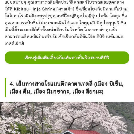
แบบสบายๆ คุณสามารถสัมผัสประวัติศาสตร์โบราณและยุคกลาง
ได้ที่ Kibitsu-jinja Shrine [ศาลเจ้า] ซึ่งเชื่อมโยงกับนิทานพื้นบ้าน
โมโมทาโร่ เนินฝังศพรูปรูกุญแจที่ใหญ่ที่สุดในญี่ปุ่น โซซัน โคฟุน ซึ่ง
คุณสามารถปีนขึ้นไปบนยอดเนินได้ และ โคคุบุนจิ บิชู โคคุบุนจิ ซึ่ง
เป็นที่ตั้งของเจดีย์ห้าชั้นแห่งเดียวในจังหวัด โอคายาม่า คุณยัง
สามารถเพลิดเพลินกับทริปไปเช้าเย็นกลับที่ซันโร้ด คิบิจิ เนชั่นแนล
เกสต์เฮ้าส์
เรียนรู้เพิ่มเติมเกี่ยวกับเส้นทางปั่นจักรยานคิบิจิ
4. เส้นทางสายโรแมนติกคาตาเทตสึ (เมือง บิเซ็น,
เมือง ตื่น, เมือง มิมาซากะ, เมือง สึยามะ)