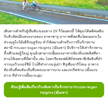
เส้นทางสำหรับผู้เริ่มต้นระยะทาง 29 กิโลเมตรนี้ ให้คุณได้เพลิดเพลิน
กับทิวทัศน์อันสวยงามของ ทาคาฮารุ อากาศที่สดชื่นโดยเฉพาะใน
ช่วงฤดูใบไม้ผลิถึงฤดูร้อน ทำให้เหมาะสำหรับการปั่นจักรยาน
สถานี Hiruzen-kogen Heights [เนินเขา] มีบริการให้เช่าจักรยาน
ทั้งเด็กและผู้ใหญ่ คุณยังสามารถลิ้มลองอาหารท้องถิ่นรสเลิศที่หา
ทานได้เฉพาะที่นี่เท่านั้น เช่น ไอศกรีมซอฟต์เสิร์ฟรสชาติเข้มข้นที่ทำ
จากนมวัวเจอร์ซีย์ ไวน์ที่ทำจากองุ่นป่า ฮิรุเซ็นยากิโซบะ อาหาร
ท้องถิ่นที่คนท้องถิ่นชื่นชอบมายาวนาน และเจงกิสข่าน (เนื้อแกะ
ย่าง) ที่ทำจากเนื้อแกะนุ่ม!
เรียนรู้เพิ่มเติมเกี่ยวกับเส้นทางปั่นจักรยาน Hiruzen-kogen
Heights [เนินเขา]