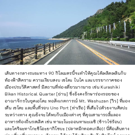
เส้นทางกลางระยะทาง 90 กิโลเมตรนี้จะทำให้คุณได้เพลิดเพลินกับ
ท้องฟ้าสีคราม ความเงียบสงบ เซโตะ ไนไค และบรรยากาศของ
เมืองประวัติศาสตร์ มีสถานที่ท่องเที่ยวมากมาย เช่น Kurashiki
Bikan Historical Quarter [ย่าน] ซึ่งยังคงรักษาร่องรอยของ
อาณาจักรในยุคเอโดะ หอสังเกตการณ์ Mt. Washuzan [วิว] ที่มอง
เห็น เซโตะ และพื้นที่รอบ Uno Port [ท่าเรือ] ที่เต็มไปด้วยงานศิลปะ
ระหว่างทาง คุณยังจะได้พบกับเมืองต่างๆ ที่คุณสามารถลิ้มลอง
อาหารท้องถิ่นรสเลิศ เช่น ทามะโนะออนทามะเมชิ (ข้าวไข่ร้อน)
และโคจิมะทาโกะชิโอะยากิโซบะ (ปลาหมึกทอดเกลือ)! นี่คือเส้นทาง