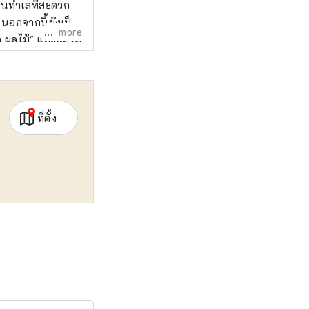
ในทำเลที่สะดวก
 นอกจากนี้ยังเป็น
more
แง่ของความหวาน
งุ่นมัสกัต และ
งดังที่สุดของ
ที่ตั้ง
ตร์ วัฒนธรรม และ