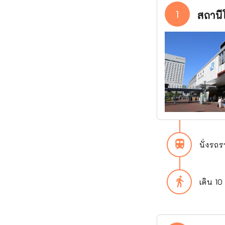
1
สถานี
train
นั่งรถร
directions_walk
เดิน 10