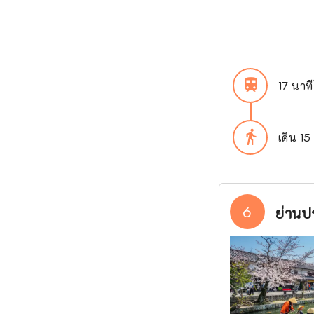
train
17 นาท
directions_walk
เดิน 15
6
ย่านปร