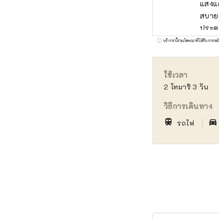
แสงแด
สบายร
ประตูสู่ชิโกกุผ่
ที่ได
บริการนี้รวมโฆษณาที่ได้รับการสน
กลิ่น
องุ่นพิโอเน่! โอคายามะยังเป็นที่ตั้งของ
ใช้เวลา
Castl
2 โทมาริ 3 วัน
ญี่ปุ
ศิลปะ
วิธีการเดินทาง
｜
train
directions_car_filled
รถไฟ