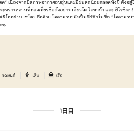
ด" เนื่องจากมีสภาพอากาศอบอุ่นและมีฝนตกน้อยตลอดทั้งปี ตั้งอยู่
ะหว่างสถานที่ท่องเที่ยวชื่อดังอย่าง เกียวโต โอซาก้า และ ฮิโรชิมา!
าน เซโตะ อีกด้วย โอคายามะยังเป็นที่รู้จักในชื่อ "โอคายาม่า ผลไม้" และผลไม้
้รับแสงแดดในสภาพอากาศอบอุ่นของ เซโตอุจิ จะมีคุณภาพสูงสุดใน
ับสนุน
 และรสชาติ คุณสามารถเพลิดเพลินกับผลไม้ตามฤดูกาล เช่น พีชขาว อ
สถานที่ท่องเที่ยวระดับโลกมากมาย เช่น Okayama
e [ปราสาท] Okayama Korakuen Garden [สวน] หนึ่งในสามสวนที่โด่
่น และ Kurashiki Bikan Historical Quarter [ย่าน] ซึ่งมีประวัติศาส
อันอุดมสมบูรณ์!
｜
｜
directions_walk
directions_boat
รถยนต์
เดิน
เรือ
1日目