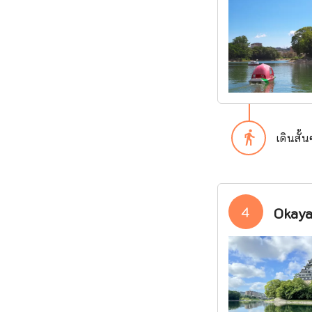
directions_walk
เดินสั้
4
Okaya