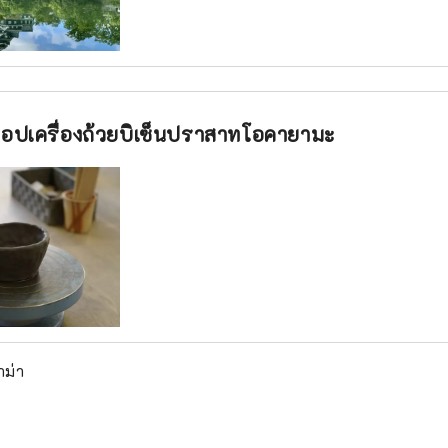
คช็อปเครื่องถ้วยบิเซ็นปราสาทโอคายามะ
าม่า