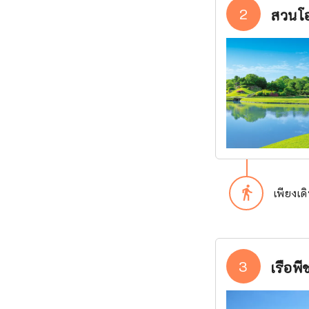
2
สวนโอ
directions_walk
เพียงเดิ
3
เรือพี