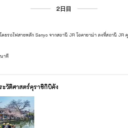
2日目
ีโดยรถไฟสายหลัก Sanyo จากสถานี JR โอคายาม่า ลงที่สถานี JR คุ
 นาที
ะวัติศาสตร์คุราชิกิบิคัง