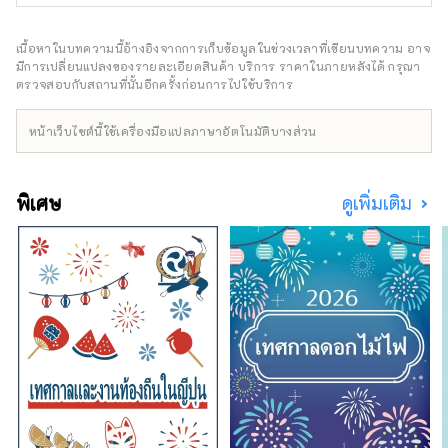
ดำเนินการมาตั้งแต่ก่อนสงคราม และยังคงใช้วิธี
การวัลคาไนซ์แบบดั้งเดิมในการผลิตรองเท้า ร้าน
ค้าที่จัดการโดยตรง: กินซ่า Harajuku, Kichijoji,
เนื้อหาในบทความนี้อ้างอิงจากการเก็บข้อมูลในช่วงเวลาที่เขียนบทความ อาจ
ฟุคุยามะ
มีการเปลี่ยนแปลงของรายละเอียดสินค้า บริการ ราคาในภายหลังได้ กรุณา
ตรวจสอบกับสถานที่นั้นอีกครั้งก่อนการไปใช้บริการ
หน้าเว็บไซต์นี้ใช้เครื่องมือแปลภาษาอัตโนมัติบางส่วน
พิเศษ
ดูเพิ่มเติม