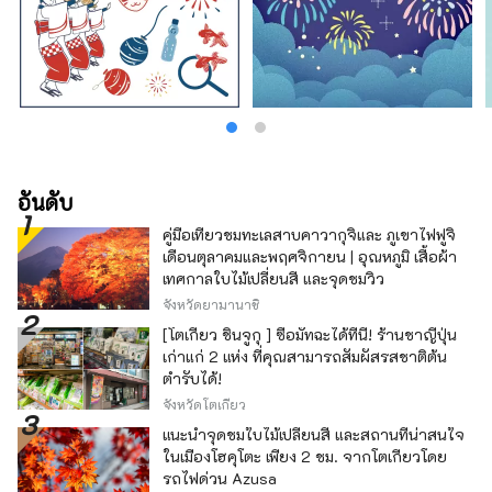
อันดับ
คู่มือเที่ยวชมทะเลสาบคาวากุจิและ ภูเขาไฟฟูจิ
เดือนตุลาคมและพฤศจิกายน | อุณหภูมิ เสื้อผ้า
เทศกาลใบไม้เปลี่ยนสี และจุดชมวิว
จังหวัดยามานาชิ
[โตเกียว ชินจูกุ ] ซื้อมัทฉะได้ที่นี่! ร้านชาญี่ปุ่น
เก่าแก่ 2 แห่ง ที่คุณสามารถสัมผัสรสชาติต้น
ตำรับได้!
จังหวัดโตเกียว
แนะนำจุดชมใบไม้เปลี่ยนสี และสถานที่น่าสนใจ
ในเมืองโฮคุโตะ เพียง 2 ชม. จากโตเกียวโดย
รถไฟด่วน Azusa