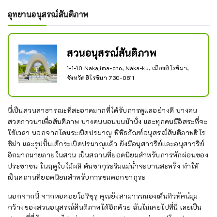
อุทยานอนุสรณ์สันติภาพ
สวนอนุสรณ์สันติภาพ
1-1-10 Nakajima-cho, Naka-ku, เมืองฮิโรชิมา,
จังหวัดฮิโรชิมา 730-0811
นี่เป็นสวนสาธารณะที่สะอาดมากที่ได้รับการดูแลอย่างดี บางคน
สวดภาวนาเพื่อสันติภาพ บางคนนอนบนม้านั่ง และทุกคนมีอิสระที่จะ
ใช้เวลา นอกจากโดมระเบิดปรมาณู พิพิธภัณฑ์อนุสรณ์สันติภาพฮิโร
ชิม่า และรูปปั้นเด็กระเบิดปรมาณูแล้ว ยังมีอนุสาวรีย์และอนุสาวรีย์
อีกมากมายภายในสวน เป็นสถานที่ยอดนิยมสำหรับการพักผ่อนของ
ประชาชน ในฤดูใบไม้ผลิ ต้นซากุระริมแม่น้ำจะบานสะพรั่ง ทำให้
เป็นสถานที่ยอดนิยมสำหรับการชมดอกซากุระ
นอกจากนี้ จากหอคอยโอริซุรุ คุณยังสามารถมองเห็นทิวทัศน์มุม
กว้างของสวนอนุสรณ์สันติภาพได้อีกด้วย ฉันไม่เคยไปที่นี่ เลยเป็น