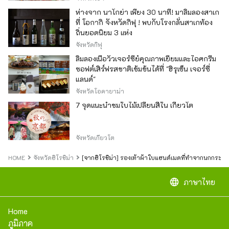
ห่างจาก นาโกย่า เพียง 30 นาที! มาลิ้มลองสาเก
ที่ โอกากิ จังหวัดกิฟุ ! พบกับโรงกลั่นสาเกท้อง
ถิ่นยอดนิยม 3 แห่ง
จังหวัดกิฟุ
ลิ้มลองเนื้อวัวเจอร์ซีย์คุณภาพเยี่ยมและไอศกรีม
ซอฟต์เสิร์ฟรสชาติเข้มข้นได้ที่ "ฮิรุเซ็น เจอร์ซี่
แลนด์"
จังหวัดโอคายาม่า
7 จุดแนะนำชมใบไม้เปลี่ยนสีใน เกียวโต
จังหวัดเกียวโต
HOME
จังหวัดฮิโรชิม่า
[จากฮิโรชิม่า] รองเท้าผ้าใบแฮนด์เมดที่ทำจากนกกระเรี
language
ภาษาไทย
Home
ภูมิภาค