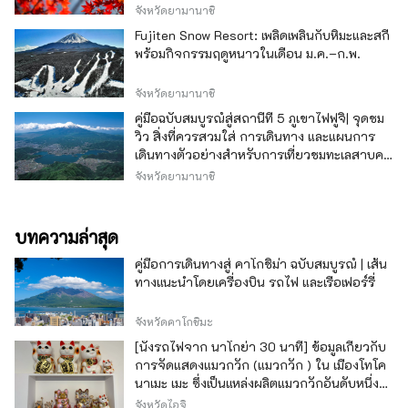
จังหวัดยามานาชิ
Fujiten Snow Resort: เพลิดเพลินกับหิมะและสกี
พร้อมกิจกรรมฤดูหนาวในเดือน ม.ค.–ก.พ.
จังหวัดยามานาชิ
คู่มือฉบับสมบูรณ์สู่สถานีที่ 5 ภูเขาไฟฟูจิ| จุดชม
วิว สิ่งที่ควรสวมใส่ การเดินทาง และแผนการ
เดินทางตัวอย่างสำหรับการเที่ยวชมทะเลสาบคา
วากุจิ
จังหวัดยามานาชิ
บทความล่าสุด
คู่มือการเดินทางสู่ คาโกชิม่า ฉบับสมบูรณ์ | เส้น
ทางแนะนำโดยเครื่องบิน รถไฟ และเรือเฟอร์รี่
จังหวัดคาโกชิมะ
[นั่งรถไฟจาก นาโกย่า 30 นาที] ข้อมูลเกี่ยวกับ
การจัดแสดงแมวกวัก (แมวกวัก ) ใน เมืองโทโค
นาเมะ เมะ ซึ่งเป็นแหล่งผลิตแมวกวักอันดับหนึ่ง
ของญี่ปุ่น
จังหวัดไอจิ