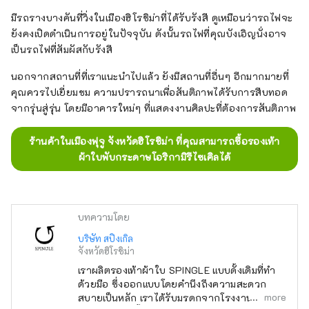
มีรถรางบางคันที่วิ่งในเมืองฮิโรชิม่าที่ได้รับรังสี ดูเหมือนว่ารถไฟจะ
ยังคงเปิดดำเนินการอยู่ในปัจจุบัน ดังนั้นรถไฟที่คุณบังเอิญนั่งอาจ
เป็นรถไฟที่สัมผัสกับรังสี
นอกจากสถานที่ที่เราแนะนำไปแล้ว ยังมีสถานที่อื่นๆ อีกมากมายที่
คุณควรไปเยี่ยมชม ความปรารถนาเพื่อสันติภาพได้รับการสืบทอด
จากรุ่นสู่รุ่น โดยมีอาคารใหม่ๆ ที่แสดงงานศิลปะที่ต้องการสันติภาพ
ร้านค้าในเมืองฟุจู จังหวัดฮิโรชิม่า ที่คุณสามารถซื้อรองเท้า
ผ้าใบพับกระดาษโอริกามิรีไซเคิลได้
บทความโดย
บริษัท สปิงเกิล
จังหวัดฮิโรชิม่า
เราผลิตรองเท้าผ้าใบ SPINGLE แบบดั้งเดิมที่ทำ
ด้วยมือ ซึ่งออกแบบโดยคำนึงถึงความสะดวก
more
สบายเป็นหลัก เราได้รับมรดกจากโรงงานที่เปิด