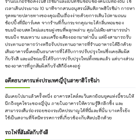
ร้านเบเกอรี่ชื่อดังในฮิโรชิม่าและเป็นที่ชื่นชอบของคนในท้องถิ่น ใช้
เวลาเดินประมาณ 10 นาทีจากสวนอนุสรณ์สันติภาพฮิโรชิม่า การหา
จุดหมายปลายทางของคุณเป็นเรื่องง่ายด้วยการเดินไปตามถนน
ช้อปปิ้งที่มีอาร์เคด จากร้านที่กั้นกระจกคุณจะได้กลิ่นหอมของ
ขนมปังอบสดใหม่และชมฝูงชนที่พลุกพล่าน คุณไม่เพียงสามารถนำ
ขนมปัง ขนมหวาน และเครื่องเคียงออกมาเท่านั้น แต่ยังสามารถรับ
ประทานอาหารว่างหรือรับประทานอาหารที่ร้านอาหารได้อีกด้วย
เดิมอาคารนี้เคยเป็นธนาคารที่ได้รับการปรับปรุงใหม่ซึ่งเคยสัมผัส
กับรังสี และแม้ขณะนี้ได้รับการปรับปรุงใหม่ทั้งหมดแล้ว แต่บางส่วน
ของอาคารที่ถูกสัมผัสกับรังสีก็ยังคงอยู่
อดีตธนาคารแห่งประเทศญี่ปุ่นสาขาฮิโรชิม่า
ฉันเคยไปมาแล้วครั้งหนึ่ง อาคารสไตล์ตะวันตกย้อนยุคแห่งนี้ชวนให้
นึกถึงยุคโชวะของญี่ปุ่น ภายในอาคารให้ความรู้สึกลึกซึ้ง และ
สามารถเห็นร่องรอยของระเบิดปรมาณูได้ที่นี่และที่นั่น บางครั้งยัง
ใช้เป็นสถานที่จัดนิทรรศการที่เกี่ยวข้องกับศิลปะอีกด้วย
รถไฟที่สัมผัสกับรังสี