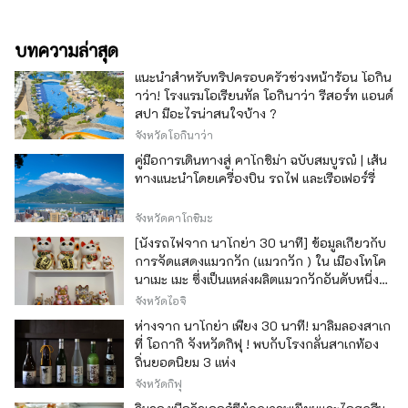
บทความล่าสุด
แนะนำสำหรับทริปครอบครัวช่วงหน้าร้อน โอกิน
าว่า! โรงแรมโอเรียนทัล โอกินาว่า รีสอร์ท แอนด์
สปา มีอะไรน่าสนใจบ้าง ?
จังหวัดโอกินาว่า
คู่มือการเดินทางสู่ คาโกชิม่า ฉบับสมบูรณ์ | เส้น
ทางแนะนำโดยเครื่องบิน รถไฟ และเรือเฟอร์รี่
จังหวัดคาโกชิมะ
[นั่งรถไฟจาก นาโกย่า 30 นาที] ข้อมูลเกี่ยวกับ
การจัดแสดงแมวกวัก (แมวกวัก ) ใน เมืองโทโค
นาเมะ เมะ ซึ่งเป็นแหล่งผลิตแมวกวักอันดับหนึ่ง
ของญี่ปุ่น
จังหวัดไอจิ
ห่างจาก นาโกย่า เพียง 30 นาที! มาลิ้มลองสาเก
ที่ โอกากิ จังหวัดกิฟุ ! พบกับโรงกลั่นสาเกท้อง
ถิ่นยอดนิยม 3 แห่ง
จังหวัดกิฟุ