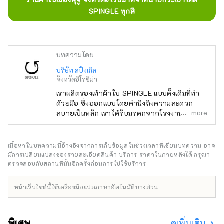
SPINGLE ทุกสี
บทความโดย
บริษัท สปิงเกิล
จังหวัดฮิโรชิม่า
เราผลิตรองเท้าผ้าใบ SPINGLE แบบดั้งเดิมที่ทำ
ด้วยมือ ซึ่งออกแบบโดยคำนึงถึงความสะดวก
more
สบายเป็นหลัก เราได้รับมรดกจากโรงงานที่เปิด
ดำเนินการมาตั้งแต่ก่อนสงคราม และยังคงใช้วิธี
การวัลคาไนซ์แบบดั้งเดิมในการผลิตรองเท้า ร้าน
ค้าที่จัดการโดยตรง: กินซ่า Harajuku, Kichijoji,
เนื้อหาในบทความนี้อ้างอิงจากการเก็บข้อมูลในช่วงเวลาที่เขียนบทความ อาจ
ฟุคุยามะ
มีการเปลี่ยนแปลงของรายละเอียดสินค้า บริการ ราคาในภายหลังได้ กรุณา
ตรวจสอบกับสถานที่นั้นอีกครั้งก่อนการไปใช้บริการ
หน้าเว็บไซต์นี้ใช้เครื่องมือแปลภาษาอัตโนมัติบางส่วน
พิเศษ
ดูเพิ่มเติม