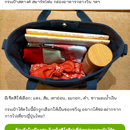
กระเป๋าสตางค์ สมาร์ทโฟน กล่องอาหารกลางวัน ฯลฯ
มีเจ็ดสีให้เลือก: แดง, ส้ม, เทาอ่อน, มะกอก, ดำ, ขาวและน้ำเงิน
กระเป๋าโท้ตใบนี้มักถูกเลือกให้เป็นของขวัญ อยากได้ของฝากจาก
การไปเที่ยวญี่ปุ่นไหม?
ร้านค้าในเมืองฟุจู จังหวัดฮิโรชิม่าที่จำหน่ายกระเป๋าโท้ต