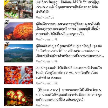
[โตเกียว ชินจูกุ ] ซื้อมัทฉะได้ที่นี่! ร้านชาญี่ปุ่น
เก่าแก่ 2 แห่ง ที่คุณสามารถสัมผัสรสชาติต้น
ตำรับได้!
จังหวัดโตเกียว
คู่มือเที่ยวชมทะเลสาบคาวากุจิและ ภูเขาไฟฟูจิ
เดือนตุลาคมและพฤศจิกายน | อุณหภูมิ เสื้อผ้า
เทศกาลใบไม้เปลี่ยนสี และจุดชมวิว
จังหวัดยามานาชิ
คู่มือฉบับสมบูรณ์สู่สถานีที่ 5 ภูเขาไฟฟูจิ| จุดชม
วิว สิ่งที่ควรสวมใส่ การเดินทาง และแผนการ
เดินทางตัวอย่างสำหรับการเที่ยวชมทะเลสาบคา
วากุจิ
จังหวัดยามานาชิ
แนะนำจุดชมใบไม้เปลี่ยนสี และสถานที่น่าสนใจ
ในเมืองโฮคุโตะ เพียง 2 ชม. จากโตเกียวโดย
รถไฟด่วน Azusa
จังหวัดยามานาชิ
【อัปเดต 2026】เทศกาลดอกไม้ไฟบิวะโกะ &
4 งานดอกไม้ไฟสุดอลังการในชิงะ！ตาราง จุด
ชมวิว และสถานที่ลับ ฉบับสมบูรณ์
จังหวัดชิกะ