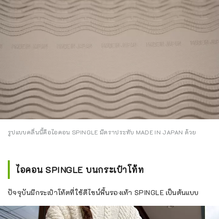
รูปแบบคลื่นนี้คือไอคอน SPINGLE มีตราประทับ MADE IN JAPAN ด้วย
ไอคอน SPINGLE บนกระเป๋าโท้ท
ปัจจุบันมีกระเป๋าโท้ตที่ใช้ดีไซน์พื้นรองเท้า SPINGLE เป็นต้นแบบ