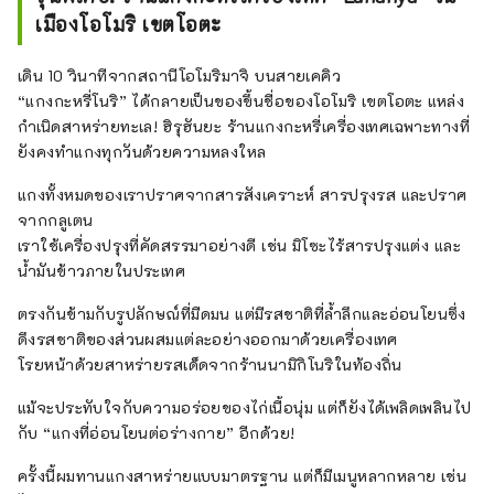
เมืองโอโมริ เขตโอตะ
เดิน 10 วินาทีจากสถานีโอโมริมาจิ บนสายเคคิว
“แกงกะหรี่โนริ” ได้กลายเป็นของขึ้นชื่อของโอโมริ เขตโอตะ แหล่ง
กำเนิดสาหร่ายทะเล! ฮิรุฮันยะ ร้านแกงกะหรี่เครื่องเทศเฉพาะทางที่
ยังคงทำแกงทุกวันด้วยความหลงใหล
แกงทั้งหมดของเราปราศจากสารสังเคราะห์ สารปรุงรส และปราศ
จากกลูเตน
เราใช้เครื่องปรุงที่คัดสรรมาอย่างดี เช่น มิโซะไร้สารปรุงแต่ง และ
น้ำมันข้าวภายในประเทศ
ตรงกันข้ามกับรูปลักษณ์ที่มืดมน แต่มีรสชาติที่ล้ำลึกและอ่อนโยนซึ่ง
ดึงรสชาติของส่วนผสมแต่ละอย่างออกมาด้วยเครื่องเทศ
โรยหน้าด้วยสาหร่ายรสเด็ดจากร้านนามิกิโนริในท้องถิ่น
แม้จะประทับใจกับความอร่อยของไก่เนื้อนุ่ม แต่ก็ยังได้เพลิดเพลินไป
กับ “แกงที่อ่อนโยนต่อร่างกาย” อีกด้วย!
ครั้งนี้ผมทานแกงสาหร่ายแบบมาตรฐาน แต่ก็มีเมนูหลากหลาย เช่น