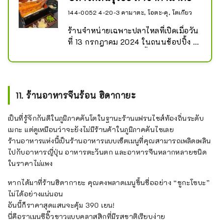
144-0052 4-20-3 คามาตะ, โอตะ-คุ, โตเกียว
ร้านจำหน่ายเฉพาะปลาไหลที่เปิดเมื่อวัน
ที่ 13 กรกฎาคม 2024 ในถนนช้อปปิ้ง 
Keihin Kamata Asuto ซื้อกลับบ้านก็ได้
11. ร้านอาหารจีนร้อน ฮิดากายะ
เป็นที่รู้จักกันดีในภูมิภาคคันโตในฐานะร้านแฟรนไชส์ท้องถิ่นระดับ
เมกะ แต่ดูเหมือนว่าจะยังไม่มีร้านค้าในภูมิภาคคันไซเลย
ร้านอาหารแห่งนี้เป็นร้านอาหารแบบเซ็ตเมนูที่คุณสามารถเพลิดเพลิน
ไปกับอาหารญี่ปุ่น อาหารตะวันตก และอาหารจีนหลากหลายชนิด
ในราคาไม่แพง
หากได้มาที่ร้านฮิดากายะ คุณคงพลาดเมนูขึ้นชื่ออย่าง “ชูกะโซบะ”
ไม่ได้อย่างแน่นอน
อันนี้ก็ราคาสุดแสนจะคุ้ม 390 เยน!
นี่คือราเมนซีอิ๊วขาวแบบคลาสสิกที่มีรสชาติเรียบง่าย