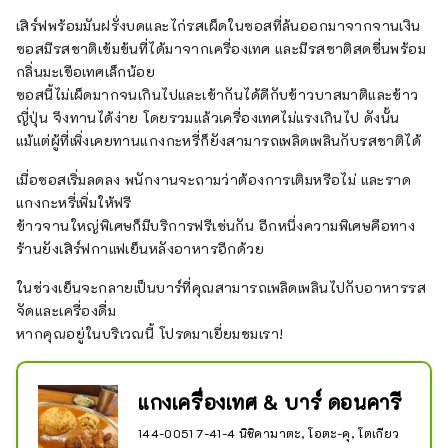
เสิร์ฟพร้อมมันฝรั่งบดและไก่รสเผ็ดในซอสที่ล้นออกมาจากจานเงิน
ซอสมีรสชาติเข้มข้นที่ได้มาจากเครื่องเทศ และมีรสชาติสดชื่นพร้อม
กลิ่นมะเขือเทศเล็กน้อย
ซอสนี้ไม่เผ็ดมากจนเกินไปและเข้ากันได้ดีกับข้าวบาสมาติและข้าว
ญี่ปุ่น จึงทานได้ง่าย โดยรวมแล้วเครื่องเทศไม่แรงเกินไป ดังนั้น
แม้แต่ผู้ที่เพิ่งเคยทานแกงกะหรี่ก็ยังสามารถเพลิดเพลินกับรสชาติได้
เมื่อซอสเริ่มลดลง พนักงานจะถามว่าต้องการเติมหรือไม่ และราด
แกงกะหรี่เพิ่มให้ฟรี
ข้าวจานใหญ่พิเศษก็มีบริการฟรีเช่นกัน อีกหนึ่งความพิเศษคือทาง
ร้านยังเสิร์ฟกาแฟเย็นหลังอาหารอีกด้วย
ในช่วงเย็นจะกลายเป็นบาร์ที่คุณสามารถเพลิดเพลินไปกับอาหารรส
จัดและเครื่องดื่ม
หากคุณอยู่ในบริเวณนี้ โปรดมาเยี่ยมชมเรา!
แกงเครื่องเทศ & บาร์ ดอนคารี
144-0051 7-41-4 นิชิคามาตะ, โอตะ-คุ, โตเกียว