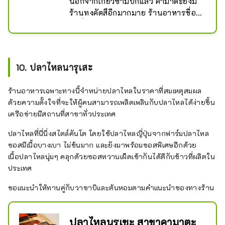
นอกจากเกี๊ยวซ่ามีปีกแล้ว คามาตะยังมี
ร้านทงคัตสึอีกมากมาย ร้านอาหารชื่อ
ดังที่บริหารโดยทีมสามีภรรยา โดยมี
เคาน์เตอร์ 6 ที่นั่งและโต๊ะสำหรับ 2 คน 
ทงคัตสึไม่หนักเกินไปและเหมาะสำหรับผู้
หญิงด้วย
10. ปลาไหลนารุเสะ
ร้านอาหารเฉพาะทางนี้จำหน่ายปลาไหลในราคาที่สมเหตุสมผล
ด้วยความตั้งใจที่จะให้ผู้คนสามารถเพลิดเพลินกับปลาไหลได้ง่ายขึ้น
เครือข่ายมีสถานที่สาขาทั่วประเทศ
ปลาไหลที่นี่นึ่งสไตล์คันโต โดยใช้ปลาไหลญี่ปุ่นจากฟาร์มปลาไหล
ซอสมีเนื้อบางเบา ไม่ข้นมาก และยังมาพร้อมซอสพิเศษอีกด้วย
เนื้อปลาไหลนุ่มๆ คลุกด้วยซอสหวานเผ็ดเข้ากันได้ดีกับข้าวที่ผลิตใน
ประเทศ
ขอแนะนำให้ทานคู่กับวาซาบิและต้นหอมตามคำแนะนำของทางร้าน
ปลาไหลนรุเซะ สาขาคามาตะ