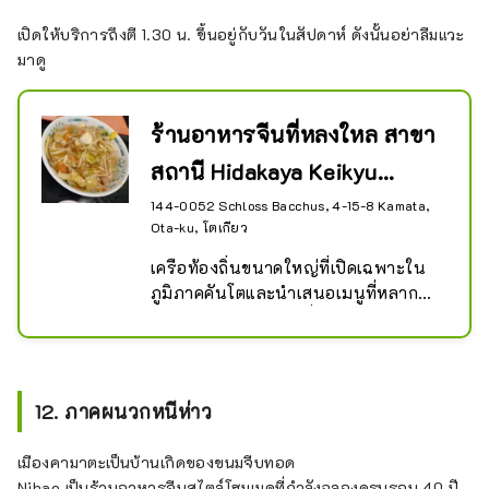
เปิดให้บริการถึงตี 1.30 น. ขึ้นอยู่กับวันในสัปดาห์ ดังนั้นอย่าลืมแวะ
มาดู
ร้านอาหารจีนที่หลงใหล สาขา
สถานี Hidakaya Keikyu
Kamata
144-0052 Schloss Bacchus, 4-15-8 Kamata,
Ota-ku, โตเกียว
เครือท้องถิ่นขนาดใหญ่ที่เปิดเฉพาะใน
ภูมิภาคคันโตและนำเสนอเมนูที่หลาก
หลาย รวมถึงอาหารญี่ปุ่น จีน และ
อาหารตะวันตก
12. ภาคผนวกหนีห่าว
เมืองคามาตะเป็นบ้านเกิดของขนมจีบทอด
Nihao เป็นร้านอาหารจีนสไตล์โฮมเมดที่กำลังฉลองครบรอบ 40 ปี