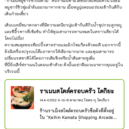
“ราเมนหมูชาร์ซิวรมควัน” คือราเมนชามโตที่มีกลิ่นหอมควัน และมี
หมูชาร์ซิวชุ่มฉ่ำล้นออกมาจากชาม เนื้อหมูนุ่มหอมอร่อยเข้ากันดีกับ
เส้นก๋วยเตี๋ยว
เส้นบะหมี่ขนาดกลางที่มีความเหนียวนุ่มเข้ากันดีกับน้ำซุปกระดูกหมู
และซีอิ๊วขาวที่เข้มข้น ทำให้คุณสามารถทานหมดในคราวเดียวได้
โดยไม่เบื่อ!
ความสมดุลของท็อปปิ้งสาหร่ายและผักโขมก็ลงตัวพอดี นอกจากนี้
ยังมีเครื่องปรุงบนโต๊ะอาหารให้เลือกมากมาย และคุณสามารถ
เปลี่ยนรสชาติได้โดยการเติมขิงหรือน้ำส้มสายชูเพิ่ม
ที่นี่ยังเสิร์ฟราเมนในตอนเช้าด้วย ดังนั้นอย่าลืมแวะมาหากคุณอยู่ใน
บริเวณนี้
ราเมนสไตล์ครอบครัว ไดกิยะ
144-0052 4-16-8 คามาตะ โอตะ-กุ โตเกียว
ร้านราเม็งสไตล์ครอบครัวชื่อดังที่ตั้งอยู่
ใน "Keihin Kamata Shopping Arcade 
Asuto" เมื่อสั่งก๋วยเตี๋ยวจะได้ข้าวทานไม่