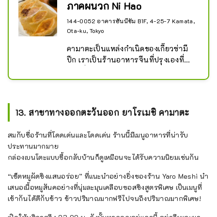
ภาคผนวก Ni Hao
144-0052 อาคารฮันนีซัม B1F, 4-25-7 Kamata,
Ota-ku, Tokyo
คามาตะเป็นแหล่งกำเนิดของเกี๊ยวซ่ามี
ปีก เราเป็นร้านอาหารจีนที่ปรุงเองที่
บ้านซึ่งกำลังฉลองครบรอบ 40 ปีและ
เป็นที่รู้จักของทุกคนในท้องถิ่น มีร้านค้า
หลัก ร้านอาหารขนาดใหญ่ และอาคาร
เสริมรอบๆ สถานีคามาตะ
13. สาขาทางออกตะวันออก ยาโรเมชิ คามาตะ
สมกับชื่อร้านที่โดดเด่นและโดดเด่น ร้านนี้มีเมนูอาหารที่น่ารับ
ประทานมากมาย
กล่องเบนโตะแบบซื้อกลับบ้านก็ดูเหมือนจะได้รับความนิยมเช่นกัน
“เซ็ตหมูผัดขิงแสนอร่อย” ที่แนะนำอย่างยิ่งของร้าน Yaro Meshi นำ
เสนอเนื้อหมูสันคอย่างที่นุ่มละมุนเคลือบซอสขิงสูตรพิเศษ เป็นเมนูที่
เข้ากันได้ดีกับข้าว ข้าวปริมาณมากฟรีไปจนถึงปริมาณมากพิเศษ!