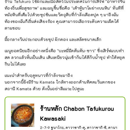
ร้าน Tafukuro ใช้ผักและเนื้อสัตว์ในประเทศในการเสิร์ฟ "อาหารจีน
ท้องถิ่นเพื่อสุขภาพ" และเมนูขึ้นชื่อคือ "เต้าหู้มาโผย่างบนหิน" ทันทีที่
หม้อหินที่เต็มไปด้วยซุปข้นและวัตถุดิบที่กำลังเดือดปุด ๆ มาถึงฉัน
ท้องของฉันก็เริ่มส่งเสียงร้อง คุณสามารถเลือกระดับความเผ็ดได้
ตามชอบ
มื้อกลางวันประกอบด้วยซุป ผักดอง และสลัดขนาดเล็ก
เมนูยอดนิยมอีกอย่างหนึ่งคือ "บะหมี่มีดตันตัน-ซาว" ซึ่งเสิร์ฟแบบทำ
สด ลวกแล้วหั่นเป็นเส้น เส้นเหนียวนุ่มเข้ากันได้ดีกับน้ำซุป ทำให้หยุด
กินไม่ได้เลย
แนะนำสำหรับฤดูหนาวที่กำลังจะมาถึง
นอกจากนี้ยังมีร้าน Kamata ใกล้ทางออกด้านทิศตะวันตกของ
สถานี Kamata ด้วย ดังนั้นอย่าลืมแวะไปดูนะ
ร้านหลัก Chabon Tafukurou
Kawasaki
2-7-9 ซูนาโกะ, คาวาซากิ-คุ, คาวาซากิ-ชิ, คานา