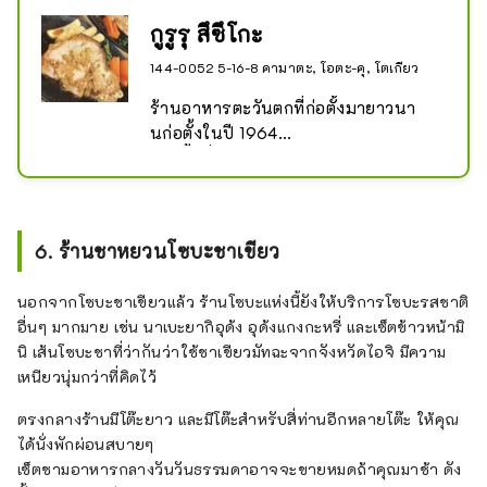
กูรูรุ สึซึโกะ
144-0052 5-16-8 คามาตะ, โอตะ-คุ, โตเกียว
ร้านอาหารตะวันตกที่ก่อตั้งมายาวนา
นก่อตั้งในปี 1964

เมนูขึ้นชื่อของร้านคือ ``Ginger Yaki'' 
ซึ่งปรุงโดยหัวหน้าพ่อครัวซึ่งเป็นอดีตนัก
มวยปล้ำซูโม่

อาหารกลางวันประกอบด้วยสลัด ข้าว 
6. ร้านชาหยวนโซบะชาเขียว
และซุปมิโซะ

เนื้อซี่โครงหั่นหนานุ่มมากจนมีดทะลุ
นอกจากโซบะชาเขียวแล้ว ร้านโซบะแห่งนี้ยังให้บริการโซบะรสชาติ
ผ่านได้ง่าย นอกจากแครอทและมันฝรั่ง
อื่นๆ มากมาย เช่น นาเบะยากิอุด้ง อุด้งแกงกะหรี่ และเซ็ตข้าวหน้ามิ
ที่โรยหน้าแล้วแช่ในซีอิ๊วสูตรพิเศษของ
นิ เส้นโซบะชาที่ว่ากันว่าใช้ชาเขียวมัทฉะจากจังหวัดไอจิ มีความ
เราแล้ว คุณจะหยุดกินไม่ได้เลย!
เหนียวนุ่มกว่าที่คิดไว้
ตรงกลางร้านมีโต๊ะยาว และมีโต๊ะสำหรับสี่ท่านอีกหลายโต๊ะ ให้คุณ
ได้นั่งพักผ่อนสบายๆ
เซ็ตชามอาหารกลางวันวันธรรมดาอาจจะขายหมดถ้าคุณมาช้า ดัง