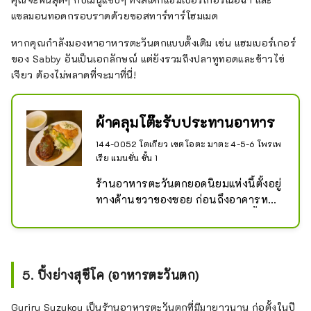
แซลมอนทอดกรอบราดด้วยซอสทาร์ทาร์โฮมเมด
หากคุณกำลังมองหาอาหารตะวันตกแบบดั้งเดิม เช่น แฮมเบอร์เกอร์
ของ Sabby อันเป็นเอกลักษณ์ แต่ยังรวมถึงปลาทูทอดและข้าวไข่
เจียว ต้องไม่พลาดที่จะมาที่นี่!
ผ้าคลุมโต๊ะรับประทานอาหาร
144-0052 โตเกียว เขตโอตะ มาตะ 4-5-6 โพรเพ
เรีย แมนชั่น ชั้น 1
ร้านอาหารตะวันตกยอดนิยมแห่งนี้ตั้งอยู่
ทางด้านขวาของซอย ก่อนถึงอาคารหลัก 
Konparu ในย่าน Asuto ย่านช้อปปิ้ง 
Keikyu Kamata

หากคุณกำลังมองหาอาหารตะวันตกแบบ
ดั้งเดิม เช่น แฮมเบอร์เกอร์ Saby's ซึ่ง
5. ปิ้งย่างสุซึโค (อาหารตะวันตก)
เป็นอาหารขึ้นชื่อของร้าน ปลาทูทอด 
และข้าวไข่เจียว ที่นี่คือสถานที่ที่คุณควร
Guriru Suzukou เป็นร้านอาหารตะวันตกที่มีมายาวนาน ก่อตั้งในปี