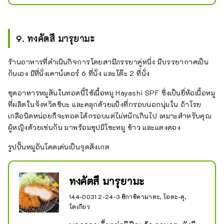
แมคเคอเรล ในราคาที่สมเหตุสมผล 
นอกจากนี้ยังมีอาหารชุดที่ทำจากเนื้อ
สัตว์ เช่น อาหารย่างขิงอีกด้วย เปิดตั้งแต่ 
9. ทงคัตสึ มารุยามะ
7.00 น. ถึงเที่ยงคืน
ร้านอาหารที่ดำเนินกิจการโดยสามีภรรยาคู่หนึ่ง มีบรรยากาศเป็น
กันเอง มีที่นั่งเคาน์เตอร์ 6 ที่นั่ง และโต๊ะ 2 ที่นั่ง
ชุดอาหารหมูสันในทอดนี้ใช้เนื้อหมู Hayashi SPF ซึ่งเป็นยี่ห้อเนื้อหมู
ที่ผลิตในจังหวัดชิบะ และคลุกด้วยแป้งที่กรอบนอกนุ่มใน ถ้าโรย
เกลือนิดหน่อยก็จะทอดได้กรอบแต่ไม่หนักเกินไป เหมาะสำหรับคุณ
ผู้หญิงด้วยเช่นกัน มาพร้อมซุปมิโซะหมู ข้าว และแตงดอง
รูปปั้นหมูอันโดดเด่นเป็นจุดสังเกต
ทงคัตสึ มารุยามะ
144-0031 2-24-3 ฮิกาชิคามาตะ, โอตะ-คุ,
โตเกียว