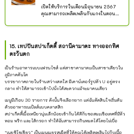
เปิดให้บริการในเดือนมิถุนายน 2567 
คุณสามารถเพลิดเพลินกับแกงในตอน
กลางวัน และเมนูเครื่องเทศและเครื่อง
ดื่มในตอนกลางคืน เมนูอาหารกลางวัน
มีเพียงแกงกะหรี่ไก่เท่านั้น! สิ้นสุดทันทีที่
ขายหมด
15. เทปปันสปาเก็ตตี้ สถานีคามาตะ ทางออกทิศ
ตะวันตก
เป็นร้านอาหารแบบแฟรนไชส์ ​​แต่สาขาคามาตะเป็นสาขาเดียวใน
ภูมิภาคคันโต
บรรยากาศภายในร้านสว่างสดใส มีเคาน์เตอร์รูปตัว U อยู่ตรง
กลาง ทำให้สามารถเข้าไปนั่งได้สะดวกแม้จะมาคนเดียว
เมนูมีเกือบ 30 รายการ ดังนั้นจึงเลือกยาก แต่ฉันตัดสินใจเริ่มต้น
ด้วยอาหารเนเปิลส์แบบคลาสสิก
สปาเก็ตตี้เนื้อเหนียวนุ่มเล็กน้อยเข้ากันได้ดีกับซอสมะเขือเทศที่มีหัว
หอม พริก และไส้กรอก ทำให้ฉันสามารถกินหมดได้โดยไม่เบื่อ
“เนยชิโซเขียว” เป็นเมนูเนยรสเผ็ดที่ให้คุณได้เพลิดเพลินไปกับเนื้อ