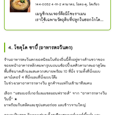
144-0052 4-19-2 คามาตะ, โอตะ-คุ, โตเกียว
เมนูซิกเนเจอร์คือมิโซะราเมน

เราใช้เฉพาะวัตถุดิบที่ปลูกในฮอกไกโด
เท่านั้น รวมถึงเส้นบะหมี่หยิกหนาปาน
กลางที่ซื้อจากร้านบะหมี่ที่มีมายาวนาน
ในซัปโปโร ซากามิยะ เซเม็ง
4. โชคุโด ซาบี้ (อาหารตะวันตก)
ร้านอาหารตะวันตกยอดนิยมในท้องถิ่นนี้ตั้งอยู่ทางด้านขวาของ
ซอยหน้าอาคารหลักคมพารุบนถนนช้อปปิ้งเคคิวคามาตะอาสุโตะ
พื้นที่ขนาดเล็กและสะดวกสบายพร้อม 10 ที่นั่ง รวมทั้งที่นั่งแบบ
เคาน์เตอร์ 4 ที่นั่งและที่นั่งแบบโต๊ะ
ในช่วงเวลาอาหารกลางวัน ลูกค้าจะแห่กันเข้ามาทีละคน
เลือก “แฮมเบอร์เกอร์และแซลมอนฟรายส์” จาก “อาหารกลางวัน
วันนี้” ★
มาพร้อมกับสลัดและซุปแสนอร่อย และข้าวจานใหญ่
คุณจะฟินสุดๆ กับเมนูแซ่บๆ ทั้งสเต็กแฮมเบอร์เกอร์เนื้อฉ่ำ และ