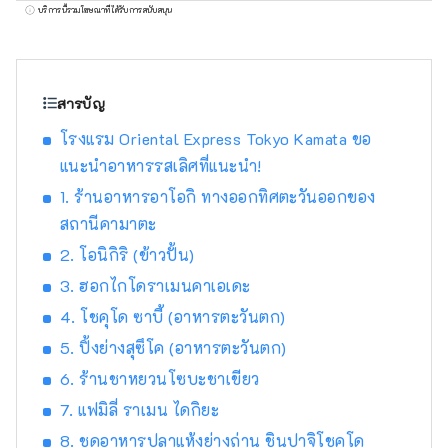
ทัล โฮเทล" และ "โรงแรมโอเรียนทัล เอ็กซ์เพรส"
บริการนี้รวมโฆษณาที่ได้รับการสนับสนุน
แล้ว บริษัทยังบริหารและจัดการโรงแรมอีกหลาย
แห่ง เช่น "ฮิลตัน" "เชอราตัน" และ "โรงแรมนิก
โก้"
สารบัญ
โรงแรม Oriental Express Tokyo Kamata ขอ
แนะนำอาหารรสเลิศที่แนะนำ!
1. ร้านอาหารอาโอกิ ทางออกทิศตะวันออกของ
สถานีคามาตะ
2. โอนิกิริ (ข้าวปั้น)
3. ฮอกไกโดราเมนคาเอเดะ
4. โชคุโด ซาบี้ (อาหารตะวันตก)
5. ปิ้งย่างสุซึโค (อาหารตะวันตก)
6. ร้านชาหยวนโซบะชาเขียว
7. แฟมิลี่ ราเมน ไดกิยะ
8. ชุดอาหารปลาแห้งย่างถ่าน ชินปาจิโชคุโด