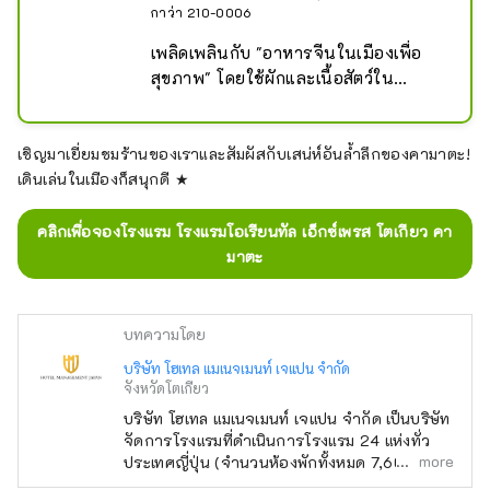
กาว่า 210-0006
เพลิดเพลินกับ "อาหารจีนในเมืองเพื่อ
สุขภาพ" โดยใช้ผักและเนื้อสัตว์ใน
ประเทศ เมนูซิกเนเจอร์ของพวกเขาคือ 
"อิชิยากิมาโปโทฟุ"
เชิญมาเยี่ยมชมร้านของเราและสัมผัสกับเสน่ห์อันล้ำลึกของคามาตะ!
เดินเล่นในเมืองก็สนุกดี ★
คลิกเพื่อจองโรงแรม โรงแรมโอเรียนทัล เอ็กซ์เพรส โตเกียว คา
มาตะ
บทความโดย
บริษัท โฮเทล แมเนจเมนท์ เจแปน จำกัด
จังหวัดโตเกียว
บริษัท โฮเทล แมเนจเมนท์ เจแปน จำกัด เป็นบริษัท
จัดการโรงแรมที่ดำเนินการโรงแรม 24 แห่งทั่ว
more
ประเทศญี่ปุ่น (จำนวนห้องพักทั้งหมด 7,601 ห้อง)
นอกเหนือจากแบรนด์ของตนเองอย่าง "โอเรียน