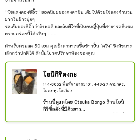
``ไข่แดงดองซีอิ๊ว'' ยอดนิยมของคงคาซัน เต็มไปด้วยไข่แดงจำนวน
มากในข้าวนุ่มๆ
รสเค็มของซีอิ๊วกำลังพอดี และฉันดีใจที่เป็นคนญี่ปุ่นที่สามารถชื่นชม
ความอร่อยนี้ได้จริงๆ - - -
สำหรับส่วนลด 50 เยน คุณยังสามารถซื้อข้าวปั้น "ครึ่ง" ซึ่งมีขนาด
เล็กกว่าปกติได้ ดังนั้นโปรดปรึกษาท้องของคุณ
โอนิกิริคงกะ
144-0052 พื้นที่คามาตะ 101, 4-18-27 คามาตะ,
โอตะ-คุ, โตเกียว
ร้านนี้ดูแลโดย Otsuka Bongo ร้านโอนิ
กิริชื่อดังที่มีคิวยาว

ภายในร้านมีขนาดเล็ก มีเพียง 6 ที่นั่งที่
เคาน์เตอร์ แต่ก็มีบริการแบบสั่งกลับบ้าน
ด้วย