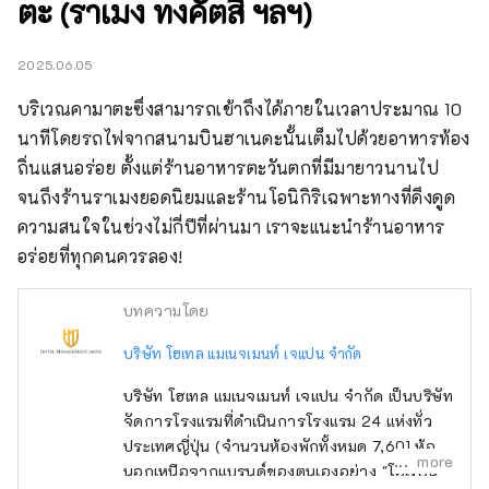
ตะ (ราเมง ทงคัตสึ ฯลฯ)
2025.06.05
บริเวณคามาตะซึ่งสามารถเข้าถึงได้ภายในเวลาประมาณ 10 
นาทีโดยรถไฟจากสนามบินฮาเนดะนั้นเต็มไปด้วยอาหารท้อง
ถิ่นแสนอร่อย ตั้งแต่ร้านอาหารตะวันตกที่มีมายาวนานไป
จนถึงร้านราเมงยอดนิยมและร้านโอนิกิริเฉพาะทางที่ดึงดูด
ความสนใจในช่วงไม่กี่ปีที่ผ่านมา เราจะแนะนำร้านอาหาร
อร่อยที่ทุกคนควรลอง!
บทความโดย
บริษัท โฮเทล แมเนจเมนท์ เจแปน จำกัด
บริษัท โฮเทล แมเนจเมนท์ เจแปน จำกัด เป็นบริษัท
จัดการโรงแรมที่ดำเนินการโรงแรม 24 แห่งทั่ว
ประเทศญี่ปุ่น (จำนวนห้องพักทั้งหมด 7,601 ห้อง)
more
นอกเหนือจากแบรนด์ของตนเองอย่าง "โอเรียน