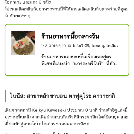
ไอกาเกะ และแกง 3 ชนิด
โปรดเพลิดเพลินกับอาหารจานนี้ที่ให้คุณเพลิดเพลินกับสาหร่ายที่อุดม
ไปด้วยแร่ธาตุ
ร้านอาหารมื้อกลางวัน
143-0015 5-10-10 โอโมริ นิชิ, โอตะ-คุ, โตเกียว
ร้านอาหารแกงกะหรี่เครื่องเทศสูตร
พิเศษที่แนะนำ ``แกงกะหรี่โนริ'' ที่ทำ
จากสาหร่ายจากโอโมริ เขตโอตะ ซึ่งเป็น
แหล่งกำเนิดของการทำฟาร์มสาหร่าย 
แกงทั้งหมดของเราปราศจากสาร
สังเคราะห์ สารปรุงรส และปราศจากกลู
โบนัส: สาขาหลักชาบอน ทาฟุคุโระ คาวาซากิ
เตน เราใช้เครื่องปรุงรสที่คัดสรรมา
อย่างดี เช่น มิโซะไร้สารปรุงแต่ง และ
เดินจากสถานี Keikyu Kawasaki ประมาณ 8 นาที ร้านค้าอิฐแห่งนี้
น้ำมันข้าวภายในประเทศ นอกจากแกง
ปรากฏขึ้นหลังจากเดินผ่านถนนกินริวที่มีกระจกสีสไตล์ย้อนยุค และ
สาหร่ายแล้วยังมีเมนูหลากหลายเช่น 
เลี้ยวเข้าสู่ถนนโทไกโดเก่าจากถนนนากามิเซะ
aigake และแกง 3 ชนิด