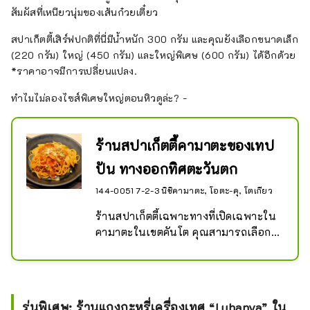
สัมผัสที่เหนียวนุ่มของเส้นก๋วยเตี๋ยว
สปาเก็ตตี้เสิร์ฟปกติที่นี่มีน้ำหนัก 300 กรัม และคุณยังเลือกขนาดเล็ก
(220 กรัม) ใหญ่ (450 กรัม) และใหญ่พิเศษ (600 กรัม) ได้อีกด้วย
*ราคาอาจมีการเปลี่ยนแปลง.
ทำไมไม่ลองไซส์พิเศษใหญ่ตอนหิวดูล่ะ? -
ร้านสปาเก็ตตี้คามาตะของเทป
ปัน ทางออกทิศตะวันตก
144-0051 7-2-3 นิชิคามาตะ, โอตะ-คุ, โตเกียว
ร้านสปาเก็ตตี้เฉพาะทางที่เปิดเฉพาะใน
คามาตะในเขตคันโต คุณสามารถเลือก
จากเมนูเกือบ 30 ประเภท รวมถึง 
Neapolitan แบบคลาสสิก
รุ่นพิเศษ: ร้านแกงกะหรี่เครื่องเทศ “Luhanya” ใน