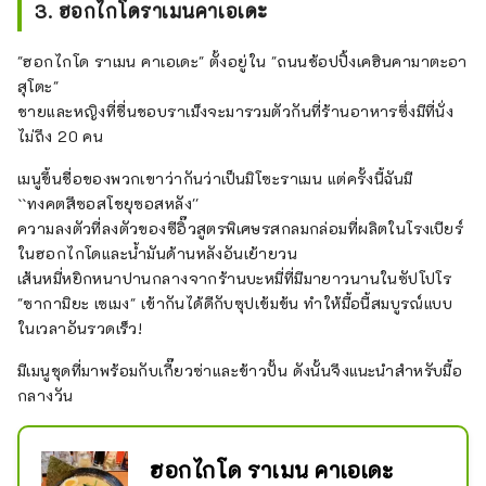
3. ฮอกไกโดราเมนคาเอเดะ
"ฮอกไกโด ราเมน คาเอเดะ" ตั้งอยู่ใน "ถนนช้อปปิ้งเคฮินคามาตะอา
สุโตะ"
ชายและหญิงที่ชื่นชอบราเม็งจะมารวมตัวกันที่ร้านอาหารซึ่งมีที่นั่ง
ไม่ถึง 20 คน
เมนูขึ้นชื่อของพวกเขาว่ากันว่าเป็นมิโซะราเมน แต่ครั้งนี้ฉันมี
``ทงคตสึซอสโชยุซอสหลัง''
ความลงตัวที่ลงตัวของซีอิ๊วสูตรพิเศษรสกลมกล่อมที่ผลิตในโรงเบียร์
ในฮอกไกโดและน้ำมันด้านหลังอันเย้ายวน
เส้นหมี่หยิกหนาปานกลางจากร้านบะหมี่ที่มีมายาวนานในซัปโปโร
"ซากามิยะ เซเมง" เข้ากันได้ดีกับซุปเข้มข้น ทำให้มื้อนี้สมบูรณ์แบบ
ในเวลาอันรวดเร็ว!
มีเมนูชุดที่มาพร้อมกับเกี๊ยวซ่าและข้าวปั้น ดังนั้นจึงแนะนำสำหรับมื้อ
กลางวัน
ฮอกไกโด ราเมน คาเอเดะ