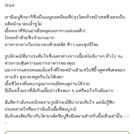
มา!

1964
“อาหารกลางวันของวันนี้” สามารถ
เรามีเมนูขิงยากิซึ่งเป็นเมนูยอดนิยมที่ปรุงโดยหัวหน้าเชฟซึ่งเคยเป็น
เลือกได้จากเมนู 2 รายการ และมา
อดีตนักมวยปล้ำซูโม่
พร้อมกับสลัด ซุป และข้าวจานใหญ่
เนื้อหนาที่ร้อนฉ่าเมื่อหลุดออกจากแผ่นเหล็ก!
พิเศษ ฉันไม่เคยลองเลยเพราะกินเสร็จ
โรยหน้าด้วยขิงจำนวนมาก
อิ่มตลอด แต่ฉันก็สนใจ "ซาลาเปาเนื้อ
อาหารกลางวันประกอบด้วยสลัด ข้าว และซุปมิโซะ
ทอด" ที่โฆษณาบนโปสเตอร์ในร้านด้วย 
- -
รูปลักษณ์ที่น่าประทับใจซึ่งแตกต่างจากเนื้อสไลซ์บางๆ ทั่วไป จะ
ช่วยกระตุ้นความอยากอาหารของคุณ
นอกจากแครอทและมันฝรั่งที่โรยหน้าแล้วแช่ในซีอิ๊วสูตรพิเศษของ
เราแล้ว คุณจะหยุดกินไม่ได้เลย!
เนื้อซี่โครงหั่นหนานุ่มมากจนมีดทะลุผ่านได้ง่าย
นี่เป็นครั้งแรกที่ฉันกินเนื้อย่างขิงหนา ๆ แต่ก็พอใจกับมันมาก
ฉันคิดว่ามันจะหนักเพราะรูปลักษณ์ที่น่าประทับใจ แต่ฉันรู้สึก
ประหลาดใจที่พบว่ามันเป็นมื้อที่สมบูรณ์
ฉันยังสงสัยเกี่ยวกับโครเกต์ครีมปูซึ่งมีเฉพาะสำหรับมื้อเย็นเท่านั้น - -
-