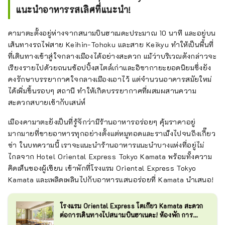
แนะนำอาหารรสเลิศที่แนะนำ!
คามาตะตั้งอยู่ห่างจากสนามบินฮาเนดะประมาณ 10 นาที และอยู่บน
เส้นทางรถไฟสาย Keihin-Tohoku และสาย Keikyu ทำให้เป็นพื้นที่
ที่เดินทางเข้าสู่ใจกลางเมืองได้อย่างสะดวก แม้ว่าบริเวณดังกล่าวจะ
เรียงรายไปด้วยถนนช้อปปิ้งสไตล์เก่าและอิซากายะยอดนิยมซึ่งยัง
คงรักษาบรรยากาศใจกลางเมืองเอาไว้ แต่จำนวนอาคารสมัยใหม่
ได้เพิ่มขึ้นรอบๆ สถานี ทำให้เกิดบรรยากาศที่ผสมผสานความ
สะดวกสบายเข้ากับเสน่ห์
เมืองคามาตะยังเป็นที่รู้จักว่ามีร้านอาหารอร่อยๆ คุ้มราคาอยู่
มากมายที่ขายอาหารทุกอย่างตั้งแต่หมูทอดและราเม็งไปจนถึงเกี๊ยว
ซ่า ในบทความนี้ เราจะแนะนำร้านอาหารแนะนำบางแห่งที่อยู่ไม่
ไกลจาก Hotel Oriental Express Tokyo Kamata พร้อมทั้งความ
คิดเห็นของผู้เขียน เข้าพักที่โรงแรม Oriental Express Tokyo
Kamata และเพลิดเพลินไปกับอาหารแสนอร่อยที่ Kamata นำเสนอ!
โรงแรม Oriental Express โตเกียว Kamata สะดวก
ต่อการเดินทางไปสนามบินฮาเนดะ! ห้องพัก การ
แนะนำบริการ ฯลฯ