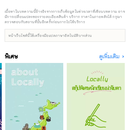
ทัล โฮเทล" และ "โรงแรมโอเรียนทัล เอ็กซ์เพรส"
แล้ว บริษัทยังบริหารและจัดการโรงแรมอีกหลาย
เนื้อหาในบทความนี้อ้างอิงจากการเก็บข้อมูลในช่วงเวลาที่เขียนบทความ อาจ
แห่ง เช่น "ฮิลตัน" "เชอราตัน" และ "โรงแรมนิกโก้"
มีการเปลี่ยนแปลงของรายละเอียดสินค้า บริการ ราคาในภายหลังได้ กรุณา
ตรวจสอบกับสถานที่นั้นอีกครั้งก่อนการไปใช้บริการ
หน้าเว็บไซต์นี้ใช้เครื่องมือแปลภาษาอัตโนมัติบางส่วน
พิเศษ
ดูเพิ่มเติม