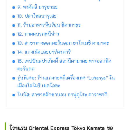
9. ทงคัตสึ มารุยามะ
10. ปลาไหลนารุเสะ
11. ร้านอาหารจีนร้อน ฮิดากายะ
12. ภาคผนวกหนีห่าว
13. สาขาทางออกตะวันออก ยาโรเมชิ คามาตะ
14. แกงเผ็ดและบาร์ดงคาริ
15. เทปปันสปาเก็ตตี้ สถานีคามาตะ ทางออกทิศ
ตะวันตก
รุ่นพิเศษ: ร้านแกงกะหรี่เครื่องเทศ “Luhanya” ใน
เมืองโอโมริ เขตโอตะ
โบนัส: สาขาหลักชาบอน ทาฟุคุโระ คาวาซากิ
โรงแรม Oriental Express Tokyo Kamata ขอ