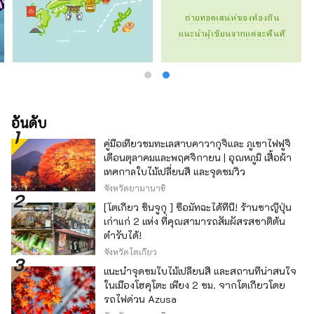
อันดับ
คู่มือเที่ยวชมทะเลสาบคาวากุจิและ ภูเขาไฟฟูจิ
เดือนตุลาคมและพฤศจิกายน | อุณหภูมิ เสื้อผ้า
เทศกาลใบไม้เปลี่ยนสี และจุดชมวิว
จังหวัดยามานาชิ
[โตเกียว ชินจูกุ ] ซื้อมัทฉะได้ที่นี่! ร้านชาญี่ปุ่น
เก่าแก่ 2 แห่ง ที่คุณสามารถสัมผัสรสชาติต้น
ตำรับได้!
จังหวัดโตเกียว
แนะนำจุดชมใบไม้เปลี่ยนสี และสถานที่น่าสนใจ
ในเมืองโฮคุโตะ เพียง 2 ชม. จากโตเกียวโดย
รถไฟด่วน Azusa