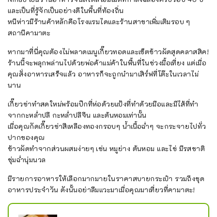
และเป็นที่รู้จักเป็นอย่างดีในพื้นที่ท้องถิ่น
หนีห่าวมีร้านค้าหลักคือโรงแรมไดและร้านสาขาเพิ่มเติมรอบ ๆ
สถานีคามาตะ
หากมาที่นี่คุณต้องไม่พลาดเมนูเกี๊ยวทอดและเซ็ตข้าวผัดสุดคลาสสิค!
ร้านนี้จะพลุกพล่านไปด้วยพ่อค้าแม่ค้าในพื้นที่ในช่วงมื้อเที่ยง แต่เมื่อ
คุณสั่งอาหารเสร็จแล้ว อาหารก็จะถูกนำมาเสิร์ฟที่โต๊ะในเวลาไม่
นาน
เกี๊ยวซ่าทำสดใหม่พร้อมปีกที่ห่อด้วยแป้งที่ทำด้วยมือและมีไส้ที่ทำ
จากกะหล่ำปลี กะหล่ำปลีจีน และต้นหอมเท่านั้น
เมื่อคุณกัดเกี๊ยวซ่าสีเหลืองทองกรอบๆ น้ำเนื้อฉ่ำๆ จะกระจายไปทั่ว
ปากของคุณ
ข้าวผัดทำจากส่วนผสมง่ายๆ เช่น หมูย่าง ต้นหอม และไข่ มีรสชาติ
ชุ่มฉ่ำนุ่มนวล
มีรายการอาหารให้เลือกมากมายในราคาสบายกระเป๋า รวมถึงชุด
อาหารประจำวัน ดังนั้นอย่าลืมแวะมาเมื่อคุณมาเที่ยวที่คามาตะ!