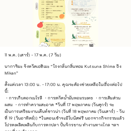
11 พ.ค. (เสาร์) - 17 พ.ค. (7 วัน)
นากาจิมะ จังหวัดเอฮิเมะ “โรงกลั่นกลิ่นหอม Kutsuna Shima ถึง
Mikan”
ตั้งแต่เวลา 13:00 น. - 17:00 น. คุณจะต้องช่วยเหลือในเรื่องต่อไป
นี้:
・การเก็บดอกเนโรลี ・การสกัดน้ำมันหอมระเหย ・การเติมส่วน
ผสม ・การทำความสะอาด *วันที่ 17 พฤษภาคม (วันศุกร์) จะ
เป็นการเตรียมงานเต๊นท์ซาวน่า (วันที่ 18 พฤษภาคม (วันเสาร์) - วัน
ที่ 19 (วันอาทิตย์)) *ในตอนเช้าจะมีโบนัสฟรี นอกจากกิจกรรมแล้ว
โปรดเพลิดเพลินกับการตกปลา ปั่นจักรยาน ทำงานทางไกล ฯลฯ