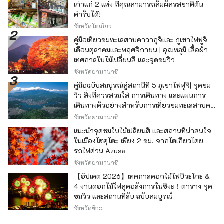
เก่าแก่ 2 แห่ง ที่คุณสามารถสัมผัสรสชาติต้น
ตำรับได้!
จังหวัดโตเกียว
คู่มือเที่ยวชมทะเลสาบคาวากุจิและ ภูเขาไฟฟูจิ
เดือนตุลาคมและพฤศจิกายน | อุณหภูมิ เสื้อผ้า
เทศกาลใบไม้เปลี่ยนสี และจุดชมวิว
จังหวัดยามานาชิ
คู่มือฉบับสมบูรณ์สู่สถานีที่ 5 ภูเขาไฟฟูจิ| จุดชม
วิว สิ่งที่ควรสวมใส่ การเดินทาง และแผนการ
เดินทางตัวอย่างสำหรับการเที่ยวชมทะเลสาบคา
วากุจิ
จังหวัดยามานาชิ
แนะนำจุดชมใบไม้เปลี่ยนสี และสถานที่น่าสนใจ
ในเมืองโฮคุโตะ เพียง 2 ชม. จากโตเกียวโดย
รถไฟด่วน Azusa
จังหวัดยามานาชิ
【อัปเดต 2026】เทศกาลดอกไม้ไฟบิวะโกะ &
4 งานดอกไม้ไฟสุดอลังการในชิงะ！ตาราง จุด
ชมวิว และสถานที่ลับ ฉบับสมบูรณ์
จังหวัดชิกะ