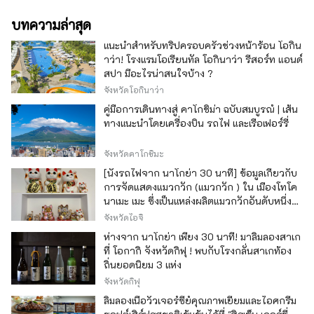
บทความล่าสุด
แนะนำสำหรับทริปครอบครัวช่วงหน้าร้อน โอกิน
าว่า! โรงแรมโอเรียนทัล โอกินาว่า รีสอร์ท แอนด์
สปา มีอะไรน่าสนใจบ้าง ?
จังหวัดโอกินาว่า
คู่มือการเดินทางสู่ คาโกชิม่า ฉบับสมบูรณ์ | เส้น
ทางแนะนำโดยเครื่องบิน รถไฟ และเรือเฟอร์รี่
จังหวัดคาโกชิมะ
[นั่งรถไฟจาก นาโกย่า 30 นาที] ข้อมูลเกี่ยวกับ
การจัดแสดงแมวกวัก (แมวกวัก ) ใน เมืองโทโค
นาเมะ เมะ ซึ่งเป็นแหล่งผลิตแมวกวักอันดับหนึ่ง
ของญี่ปุ่น
จังหวัดไอจิ
ห่างจาก นาโกย่า เพียง 30 นาที! มาลิ้มลองสาเก
ที่ โอกากิ จังหวัดกิฟุ ! พบกับโรงกลั่นสาเกท้อง
ถิ่นยอดนิยม 3 แห่ง
จังหวัดกิฟุ
ลิ้มลองเนื้อวัวเจอร์ซีย์คุณภาพเยี่ยมและไอศกรีม