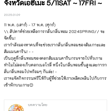
จังหวัดเอฮิเมะ 5/11SAT ~ 17FRI ~
2025.01.09
11 พ.ค. (เสาร์) - 17 พ.ค. (ศุกร์)

\\ สัปดาห์ช่วยเหลือการกลั่นกลิ่นหอม 2024SPRING// จะ
จัดขึ้น!

เรากำลังมองหาคนที่จะช่วยเรากลั่นกลิ่นหอมของส้มเกาะและ
ส้มแมนดาริน! - -

เป็นฤดูที่กลิ่นหอมของดอกส้มแมนดารินกระจายไปทั่วเกาะ

ทำไมไม่ลองเก็บดอกเนอโรลี่ หนึ่งในกลิ่นหอมชั้นสูงและการก
ลั่นกลิ่นหอมไปพร้อมๆ กันล่ะ! -

เราจะจัดกิจกรรมฟรีให้กับผู้ที่ช่วยให้เราเพลิดเพลินไปกับการ
เข้าพักบนเกาะ😊
บทความโดย