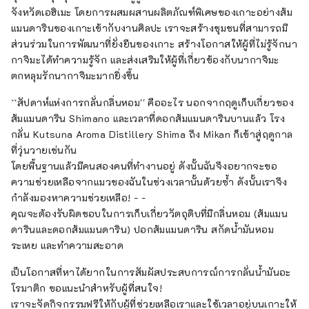
จังหวัดเอฮิเมะ โดยการผสมผสานผลิตภัณฑ์พิเศษของเกาะอย่างส้ม
เว็บไซต์อย่างเป็นทางการ: https://meta-
แมนดารินของเกาะเข้ากับงานศิลปะ เราจะสร้างชุมชนที่สามารถมี
iyokanjima.net
ส่วนร่วมในการพัฒนาที่ยั่งยืนของเกาะ สร้างโอกาสให้ผู้ที่ไม่รู้จักนา
กาจิมะได้ทำความรู้จัก และส่งเสริมให้ผู้ที่เกี่ยวข้องกับนากาจิมะ
ตกหลุมรักนากาจิมะมากยิ่งขึ้น
``สัปดาห์แห่งการกลั่นกลิ่นหอม'' คืออะไร นอกจากฤดูเก็บเกี่ยวของ
ส้มแมนดาริน Shimano และเวลาที่ดอกส้มแมนดารินบานแล้ว โรง
กลั่น Kutsuna Aroma Distillery Shima ถึง Mikan ก็เข้าสู่ฤดูกาล
ที่วุ่นวายเช่นกัน
โดยพื้นฐานแล้วมีคนสองคนที่ทำงานอยู่ ดังนั้นฉันจึงอยากจะขอ
ความช่วยเหลือจากแมวของฉันในช่วงเวลานั้นด้วยซ้ำ ดังนั้นเราจึง
กำลังมองหาความช่วยเหลือ! - -
คุณจะต้องรับผิดชอบในการเก็บเกี่ยววัตถุดิบที่มีกลิ่นหอม (ส้มแมน
ดารินและดอกส้มแมนดาริน) ปอกส้มแมนดาริน สกัดน้ำมันหอม
ระเหย และทำความสะอาด
เป็นโอกาสที่หาได้ยากในการสัมผัสประสบการณ์การกลั่นน้ำมันอะ
โรมาติก ขอแนะนำสำหรับผู้ที่สนใจ!
เราจะจัดกิจกรรมฟรีให้กับผู้ที่ช่วยเหลือเราและใช้เวลาอยู่บนเกาะให้