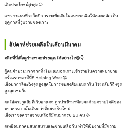
เกิดประโยชน์สูงสุด😊
เราวางแผนที่จะจัดกิจกรรมเพิ่มเติมในอนาคตเพื่อให้สอดคล้องกับ
ฤดูกาลที่วุ่นวายของเกาะ
สัปดาห์ช่วยเหลือในเดือนมีนาคม
คลิกที่นี่เพื่อดูว่าเราจะช่วยคุณได้อย่างไร😊👇
ผู้คนจำนวนมากจากทั้งในและนอกเกาะเข้าร่วมในความพยายาม
ครั้งแรกของปีนี้ที่ Helping Week🥰
เมื่อนากาจิมะถึงจุดสูงสุดในการขนส่งส้มแมนดาริน โรงกลั่นก็ถึงจุด
สูงสุดเช่นกัน
ผลไม้ตระกูลส้มที่เก็บมาสดๆ ถูกนำเข้ามาทีละผลด้วยความใจดีของ
ชาวสวน 🍊มันเกินกว่าที่แม่จะรับไหว!
เมื่อเราขอความช่วยเหลือก็มีคนมาครบ 23 คน 🥳
ดูเหมือนทุกคนสนุกสนานและช่วยเหลือกัน ทำให้เป็นงานที่มีความ