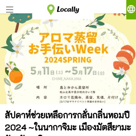
language
สัปดาห์ช่วยเหลือการกลั่นกลิ่นหอมปี
2024 ~ในนากาจิมะ เมืองมัตสึยามะ