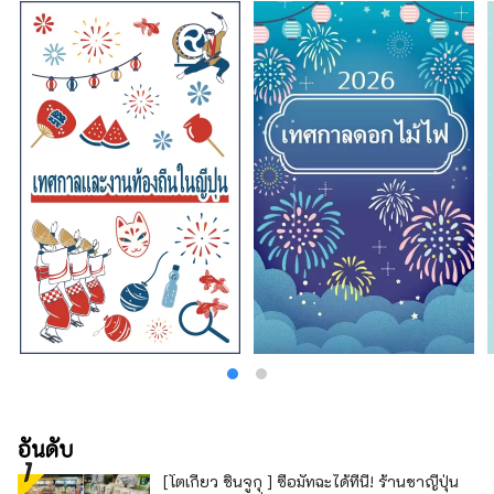
https://discord.com/invite/bgUrmXGm6d
เว็บไซต์อย่างเป็นทางการ: https://meta-
iyokanjima.net
อันดับ
[โตเกียว ชินจูกุ ] ซื้อมัทฉะได้ที่นี่! ร้านชาญี่ปุ่น