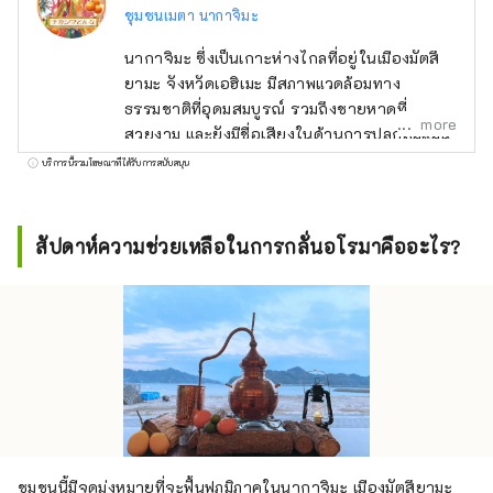
ชุมชนเมตา นากาจิมะ
นากาจิมะ ซึ่งเป็นเกาะห่างไกลที่อยู่ในเมืองมัตสึ
ยามะ จังหวัดเอฮิเมะ มีสภาพแวดล้อมทาง
ธรรมชาติที่อุดมสมบูรณ์ รวมถึงชายหาดที่
more
สวยงาม และยังมีชื่อเสียงในด้านการปลูกส้มแมน
ดารินอีกด้วย โปรเจ็กต์นี้ใช้ NFT และ
บริการนี้รวมโฆษณาที่ได้รับการสนับสนุน
Metaverse เพื่อมอบประสบการณ์ในฐานะผู้อยู่
อาศัยในนากาจิมะ ในครั้งนี้ เราจะแจก 🍊Meta
Nakajima Resident Card NFT🍊 ให้กับผู้เข้า
สัปดาห์ความช่วยเหลือในการกลั่นอโรมาคืออะไร?
ร่วมกิจกรรมในท้องถิ่นและผู้มีส่วนร่วมใน
กิจกรรมของชุมชน เราจะยังคงนำเสนอโอกาสที่
รวบรวมเสน่ห์ของนากาจิมะต่อไป เช่น
ประสบการณ์การกลั่นกลิ่นหอมโดยใช้ส้มแมนดา
รินที่เก็บเกี่ยวในท้องถิ่น และประสบการณ์ซา
วน่าลูริวโดยใช้น้ำกลั่นที่คุณกลั่นเอง มาทำงาน
ร่วมกันในฐานะผู้อยู่อาศัยของ Meta Nakajima
ทั้งออนไลน์และออฟไลน์! ชุมชน Meta
Nakajima:
ชุมชนนี้มีจุดมุ่งหมายที่จะฟื้นฟูภูมิภาคในนากาจิมะ เมืองมัตสึยามะ
https://discord.com/invite/bgUrmXGm6d