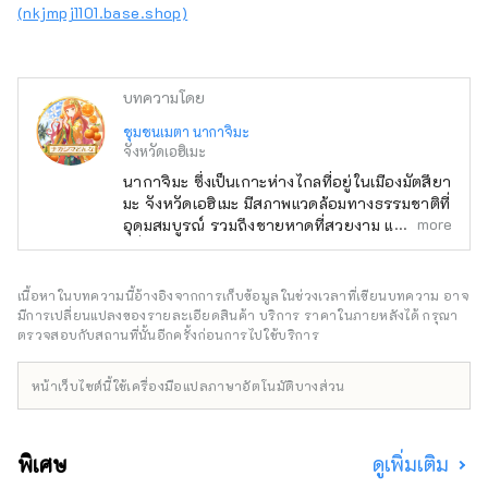
(nkjmpj1101.base.shop)
บทความโดย
ชุมชนเมตา นากาจิมะ
จังหวัดเอฮิเมะ
นากาจิมะ ซึ่งเป็นเกาะห่างไกลที่อยู่ในเมืองมัตสึยา
มะ จังหวัดเอฮิเมะ มีสภาพแวดล้อมทางธรรมชาติที่
more
อุดมสมบูรณ์ รวมถึงชายหาดที่สวยงาม และยัง
มีชื่อเสียงในด้านการปลูกส้มแมนดารินอีกด้วย
โปรเจ็กต์นี้ใช้ NFT และ Metaverse เพื่อมอบ
ประสบการณ์ในฐานะผู้อยู่อาศัยในนากาจิมะ ใน
เนื้อหาในบทความนี้อ้างอิงจากการเก็บข้อมูลในช่วงเวลาที่เขียนบทความ อาจ
ครั้งนี้ เราจะแจก 🍊Meta Nakajima Resident
มีการเปลี่ยนแปลงของรายละเอียดสินค้า บริการ ราคาในภายหลังได้ กรุณา
Card NFT🍊 ให้กับผู้เข้าร่วมกิจกรรมในท้องถิ่น
ตรวจสอบกับสถานที่นั้นอีกครั้งก่อนการไปใช้บริการ
และผู้มีส่วนร่วมในกิจกรรมของชุมชน เราจะยังคง
นำเสนอโอกาสที่รวบรวมเสน่ห์ของนากาจิมะต่อ
หน้าเว็บไซต์นี้ใช้เครื่องมือแปลภาษาอัตโนมัติบางส่วน
ไป เช่น ประสบการณ์การกลั่นกลิ่นหอมโดยใช้ส้ม
แมนดารินที่เก็บเกี่ยวในท้องถิ่น และประสบการณ์
ซาวน่าลูริวโดยใช้น้ำกลั่นที่คุณกลั่นเอง มาทำงาน
พิเศษ
ดูเพิ่มเติม
ร่วมกันในฐานะผู้อยู่อาศัยของ Meta Nakajima
ทั้งออนไลน์และออฟไลน์! ชุมชน Meta Nakajima: