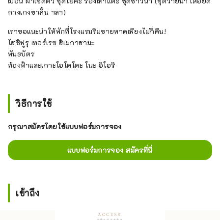
เปื้อน ผ้าเช็ดตัว ชุดโยคะ รองเท้าแตะ ชุดซาวน่า (ชุดว่ายน้ำ เสื้อยืด
กางเกงขาสั้น ฯลฯ)
เราขอแนะนำให้พักที่โรงแรมริมชายหาดเพียงไม่กี่คืน!
โฮชิฟูรุ เทอร์เรซ ฮิเมกาฮามะ
พันธบัตร
ท้องฟ้าและเกาะโอโตโตะ โนะ อิโอริ
วิธีการใช้
กรุณาสมัครโดยใช้แบบฟอร์มการจอง
แบบฟอร์มการจอง สมัครที่นี่
เข้าถึง