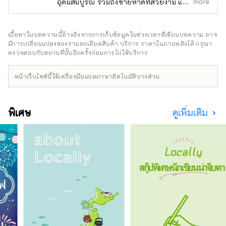
more
อุดมสมบูรณ์ รวมถึงชายหาดที่สวยงาม และยัง
มีชื่อเสียงในด้านการปลูกส้มแมนดารินอีกด้วย
โปรเจ็กต์นี้ใช้ NFT และ Metaverse เพื่อมอบ
ประสบการณ์ในฐานะผู้อยู่อาศัยในนากาจิมะ ใน
เนื้อหาในบทความนี้อ้างอิงจากการเก็บข้อมูลในช่วงเวลาที่เขียนบทความ อาจ
ครั้งนี้ เราจะแจก 🍊Meta Nakajima Resident
มีการเปลี่ยนแปลงของรายละเอียดสินค้า บริการ ราคาในภายหลังได้ กรุณา
Card NFT🍊 ให้กับผู้เข้าร่วมกิจกรรมในท้องถิ่น
ตรวจสอบกับสถานที่นั้นอีกครั้งก่อนการไปใช้บริการ
และผู้มีส่วนร่วมในกิจกรรมของชุมชน เราจะยังคง
นำเสนอโอกาสที่รวบรวมเสน่ห์ของนากาจิมะต่อ
หน้าเว็บไซต์นี้ใช้เครื่องมือแปลภาษาอัตโนมัติบางส่วน
ไป เช่น ประสบการณ์การกลั่นกลิ่นหอมโดยใช้ส้ม
แมนดารินที่เก็บเกี่ยวในท้องถิ่น และประสบการณ์
ซาวน่าลูริวโดยใช้น้ำกลั่นที่คุณกลั่นเอง มาทำงาน
พิเศษ
ดูเพิ่มเติม
ร่วมกันในฐานะผู้อยู่อาศัยของ Meta Nakajima
ทั้งออนไลน์และออฟไลน์! ชุมชน Meta Nakajima:
https://discord.com/invite/bgUrmXGm6d
เว็บไซต์อย่างเป็นทางการ: https://meta-
iyokanjima.net