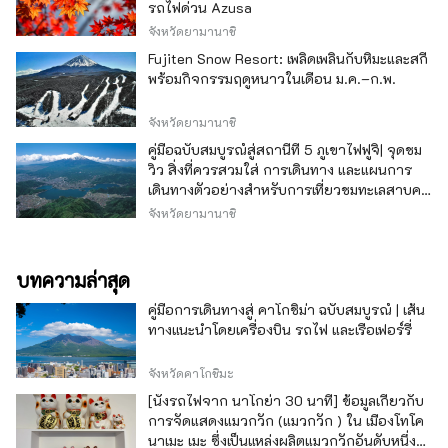
รถไฟด่วน Azusa
จังหวัดยามานาชิ
Fujiten Snow Resort: เพลิดเพลินกับหิมะและสกี
พร้อมกิจกรรมฤดูหนาวในเดือน ม.ค.–ก.พ.
จังหวัดยามานาชิ
คู่มือฉบับสมบูรณ์สู่สถานีที่ 5 ภูเขาไฟฟูจิ| จุดชม
วิว สิ่งที่ควรสวมใส่ การเดินทาง และแผนการ
เดินทางตัวอย่างสำหรับการเที่ยวชมทะเลสาบคา
วากุจิ
จังหวัดยามานาชิ
บทความล่าสุด
คู่มือการเดินทางสู่ คาโกชิม่า ฉบับสมบูรณ์ | เส้น
ทางแนะนำโดยเครื่องบิน รถไฟ และเรือเฟอร์รี่
จังหวัดคาโกชิมะ
[นั่งรถไฟจาก นาโกย่า 30 นาที] ข้อมูลเกี่ยวกับ
การจัดแสดงแมวกวัก (แมวกวัก ) ใน เมืองโทโค
นาเมะ เมะ ซึ่งเป็นแหล่งผลิตแมวกวักอันดับหนึ่ง