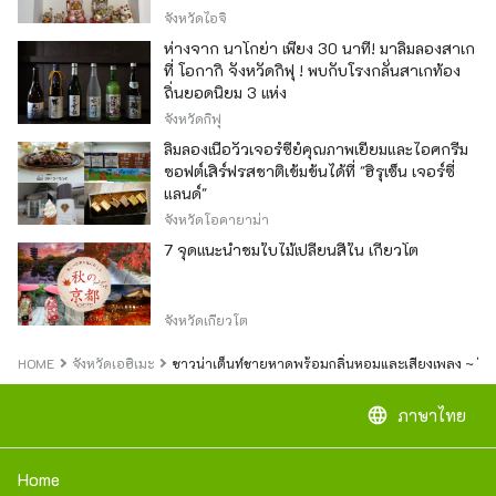
ของญี่ปุ่น
จังหวัดไอจิ
ห่างจาก นาโกย่า เพียง 30 นาที! มาลิ้มลองสาเก
ที่ โอกากิ จังหวัดกิฟุ ! พบกับโรงกลั่นสาเกท้อง
ถิ่นยอดนิยม 3 แห่ง
จังหวัดกิฟุ
ลิ้มลองเนื้อวัวเจอร์ซีย์คุณภาพเยี่ยมและไอศกรีม
ซอฟต์เสิร์ฟรสชาติเข้มข้นได้ที่ "ฮิรุเซ็น เจอร์ซี่
แลนด์"
จังหวัดโอคายาม่า
7 จุดแนะนำชมใบไม้เปลี่ยนสีใน เกียวโต
จังหวัดเกียวโต
HOME
จังหวัดเอฮิเมะ
ซาวน่าเต็นท์ชายหาดพร้อมกลิ่นหอมและเสียงเพลง ~ ในนา
language
ภาษาไทย
Home