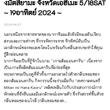
งมัตสึยามะ จังหวัดเอฮิเมะ 5/18SAT
~ 19อาทิตย์ 2024 ~
2024.04.27
นอกเหนือจากชายหาดของนากาจิมะแล้วยังมีทะเลอันเงียบ
สงบและเกาะต่างๆ ที่กระจัดกระจาย ทิวทัศน์อันเป็น
เอกลักษณ์ของทะเลเซโตะในพร้อมกับคลื่นสงบจะทำให้คุณ
รู้สึกผ่อนคลาย

นากาจิมะเป็นที่รู้จักในนาม ``เกาะส้มแมนดาริน'' เนื่องจาก
เป็นเกาะที่ผลิตส้มแมนดารินที่อร่อยที่สุด

พฤษภาคมเป็นฤดูที่ทั่วทั้งเกาะอบอวลไปด้วยกลิ่นหอมของ
ดอกส้มแมนดาริน กิจกรรมนี้จะร่วมมือกับ "เทศกาลดนตรี 
Mikan no Hana Kaoru" เพลิดเพลินไปกับประสบการณ์การ
พักผ่อนที่ยั่งยืนและมีเอกลักษณ์เฉพาะตัว ซึ่งรังสรรค์ขึ้นด้วย
กลิ่นหอมของเนโรลี่ (กลิ่นหอมของด...