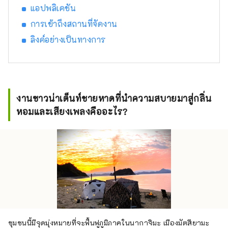
แอปพลิเคชัน
ทั้งออนไลน์และออฟไลน์! ชุมชน Meta
Nakajima:
การเข้าถึงสถานที่จัดงาน
https://discord.com/invite/bgUrmXGm6d
ลิงค์อย่างเป็นทางการ
เว็บไซต์อย่างเป็นทางการ: https://meta-
iyokanjima.net
งานซาวน่าเต็นท์ชายหาดที่นำความสบายมาสู่กลิ่น
หอมและเสียงเพลงคืออะไร?
ชุมชนนี้มีจุดมุ่งหมายที่จะฟื้นฟูภูมิภาคในนากาจิมะ เมืองมัตสึยามะ