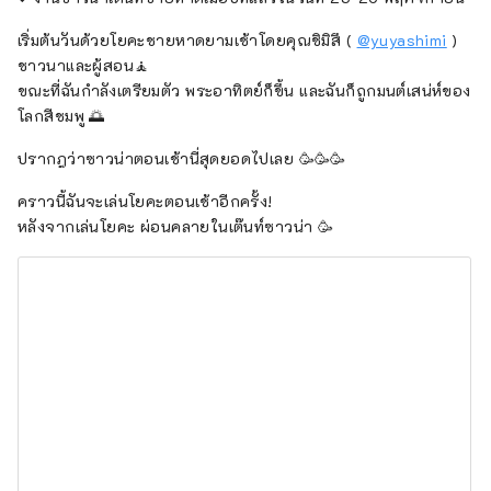
เริ่มต้นวันด้วยโยคะชายหาดยามเช้าโดยคุณชิมิสึ (
@yuyashimi
)
ชาวนาและผู้สอน🧘
ขณะที่ฉันกำลังเตรียมตัว พระอาทิตย์ก็ขึ้น และฉันก็ถูกมนต์เสน่ห์ของ
โลกสีชมพู 🌅
ปรากฎว่าซาวน่าตอนเช้านี่สุดยอดไปเลย 🥳🥳🥳
คราวนี้ฉันจะเล่นโยคะตอนเช้าอีกครั้ง!
หลังจากเล่นโยคะ ผ่อนคลายในเต๊นท์ซาวน่า 🥳