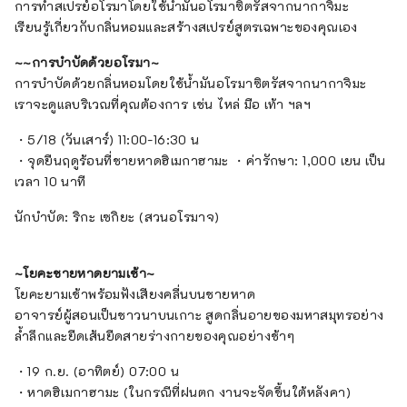
การทำสเปรย์อโรมาโดยใช้น้ำมันอโรมาซิตรัสจากนากาจิมะ
เรียนรู้เกี่ยวกับกลิ่นหอมและสร้างสเปรย์สูตรเฉพาะของคุณเอง
~~การบำบัดด้วยอโรมา~
การบำบัดด้วยกลิ่นหอมโดยใช้น้ำมันอโรมาซิตรัสจากนากาจิมะ
เราจะดูแลบริเวณที่คุณต้องการ เช่น ไหล่ มือ เท้า ฯลฯ
・5/18 (วันเสาร์) 11:00-16:30 น
・จุดยืนฤดูร้อนที่ชายหาดฮิเมกาฮามะ ・ค่ารักษา: 1,000 เยน เป็น
เวลา 10 นาที
นักบำบัด: ริกะ เซกิยะ (สวนอโรมาจ)
~โยคะชายหาดยามเช้า~
โยคะยามเช้าพร้อมฟังเสียงคลื่นบนชายหาด
อาจารย์ผู้สอนเป็นชาวนาบนเกาะ สูดกลิ่นอายของมหาสมุทรอย่าง
ล้ำลึกและยืดเส้นยืดสายร่างกายของคุณอย่างช้าๆ
・19 ก.ย. (อาทิตย์) 07:00 น
・หาดฮิเมกาฮามะ (ในกรณีที่ฝนตก งานจะจัดขึ้นใต้หลังคา)