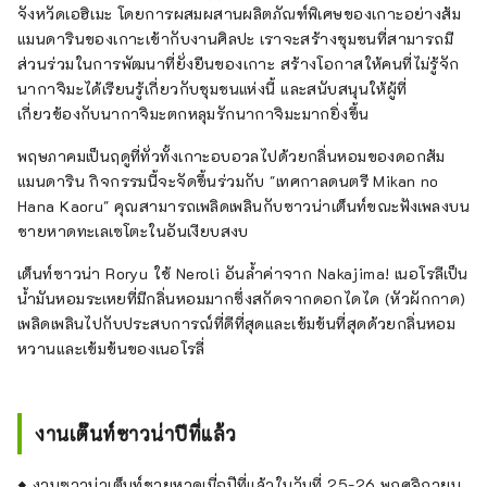
จังหวัดเอฮิเมะ โดยการผสมผสานผลิตภัณฑ์พิเศษของเกาะอย่างส้ม
แมนดารินของเกาะเข้ากับงานศิลปะ เราจะสร้างชุมชนที่สามารถมี
ส่วนร่วมในการพัฒนาที่ยั่งยืนของเกาะ สร้างโอกาสให้คนที่ไม่รู้จัก
นากาจิมะได้เรียนรู้เกี่ยวกับชุมชนแห่งนี้ และสนับสนุนให้ผู้ที่
เกี่ยวข้องกับนากาจิมะตกหลุมรักนากาจิมะมากยิ่งขึ้น
พฤษภาคมเป็นฤดูที่ทั่วทั้งเกาะอบอวลไปด้วยกลิ่นหอมของดอกส้ม
แมนดาริน กิจกรรมนี้จะจัดขึ้นร่วมกับ "เทศกาลดนตรี Mikan no
Hana Kaoru" คุณสามารถเพลิดเพลินกับซาวน่าเต็นท์ขณะฟังเพลงบน
ชายหาดทะเลเซโตะในอันเงียบสงบ
เต็นท์ซาวน่า Roryu ใช้ Neroli อันล้ำค่าจาก Nakajima! เนอโรลีเป็น
น้ำมันหอมระเหยที่มีกลิ่นหอมมากซึ่งสกัดจากดอกไดได (หัวผักกาด)
เพลิดเพลินไปกับประสบการณ์ที่ดีที่สุดและเข้มข้นที่สุดด้วยกลิ่นหอม
หวานและเข้มข้นของเนอโรลี่
งานเต๊นท์ซาวน่าปีที่แล้ว
◆ งานซาวน่าเต็นท์ชายหาดเมื่อปีที่แล้วในวันที่ 25-26 พฤศจิกายน