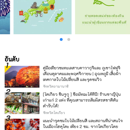
อันดับ
คู่มือเที่ยวชมทะเลสาบคาวากุจิและ ภูเขาไฟฟูจิ
เดือนตุลาคมและพฤศจิกายน | อุณหภูมิ เสื้อผ้า
เทศกาลใบไม้เปลี่ยนสี และจุดชมวิว
จังหวัดยามานาชิ
[โตเกียว ชินจูกุ ] ซื้อมัทฉะได้ที่นี่! ร้านชาญี่ปุ่น
เก่าแก่ 2 แห่ง ที่คุณสามารถสัมผัสรสชาติต้น
ตำรับได้!
จังหวัดโตเกียว
แนะนำจุดชมใบไม้เปลี่ยนสี และสถานที่น่าสนใจ
ในเมืองโฮคุโตะ เพียง 2 ชม. จากโตเกียวโดย