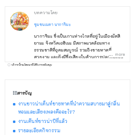
บทความโดย
ชุมชนเมตา นากาจิมะ
นากาจิมะ ซึ่งเป็นเกาะห่างไกลที่อยู่ในเมืองมัตสึ
ยามะ จังหวัดเอฮิเมะ มีสภาพแวดล้อมทาง
ธรรมชาติที่อุดมสมบูรณ์ รวมถึงชายหาดที่
more
สวยงาม และยังมีชื่อเสียงในด้านการปลูกส้มแมน
ดารินอีกด้วย โปรเจ็กต์นี้ใช้ NFT และ
บริการนี้รวมโฆษณาที่ได้รับการสนับสนุน
Metaverse เพื่อมอบประสบการณ์ในฐานะผู้อยู่
อาศัยในนากาจิมะ ในครั้งนี้ เราจะแจก 🍊Meta
Nakajima Resident Card NFT🍊 ให้กับผู้เข้า
ร่วมกิจกรรมในท้องถิ่นและผู้มีส่วนร่วมใน
สารบัญ
กิจกรรมของชุมชน เราจะยังคงนำเสนอโอกาสที่
งานซาวน่าเต็นท์ชายหาดที่นำความสบายมาสู่กลิ่น
รวบรวมเสน่ห์ของนากาจิมะต่อไป เช่น
หอมและเสียงเพลงคืออะไร?
ประสบการณ์การกลั่นกลิ่นหอมโดยใช้ส้มแมนดา
รินที่เก็บเกี่ยวในท้องถิ่น และประสบการณ์ซา
งานเต๊นท์ซาวน่าปีที่แล้ว
วน่าลูริวโดยใช้น้ำกลั่นที่คุณกลั่นเอง มาทำงาน
รายละเอียดกิจกรรม
ร่วมกันในฐานะผู้อยู่อาศัยของ Meta Nakajima