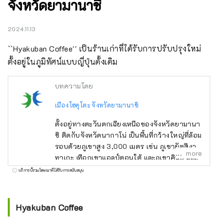
จังหวัดยามานาชิ
2024.11.13
``Hyakuban Coffee'' เป็นร้านเก่าที่ได้รับการปรับปรุงใหม่ 
ตั้งอยู่ในภูมิทัศน์แบบญี่ปุ่นดั้งเดิม
บทความโดย
เมืองโฮคุโตะ จังหวัดยามานาชิ
ตั้งอยู่ทางตะวันตกเฉียงเหนือของจังหวัดยามานา
ชิ ติดกับจังหวัดนากาโน่ เป็นพื้นที่กว้างใหญ่ที่ล้อม
รอบด้วยภูเขาสูง 3,000 เมตร เช่น ภูเขายัตสึงา
more
ทาเกะ เทือกเขาแอลป์ตอนใต้ และภูเขาคินปุ และ
มองเห็นภูเขาไฟฟูจิทางทิศใต้ ใช้เวลาเดินทางโดย
บริการนี้รวมโฆษณาที่ได้รับการสนับสนุน
รถยนต์ประมาณ 2 ชั่วโมงจากโตเกียว ประมาณ
1 ชั่วโมงโดยรถยนต์จากภูเขาไฟฟูจิ และประมาณ
1 ชั่วโมงโดยรถยนต์จากมัตสึโมโต้ และเนื่องจาก
Hyakuban Coffee
การเข้าถึงที่ง่ายดายจึงมีนักท่องเที่ยวจำนวนมาก