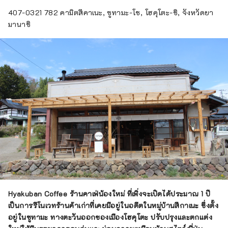
เดินทางมาตลอดทั้งปี เป็นที่รู้จักในนาม ``หมู่บ้าน
407-0321 782 คามิตสึคาเนะ, ซูทามะ-โช, โฮคุโตะ-ชิ, จังหวัดยา
แห่งผืนน้ำอันโด่งดัง'' และพื้นที่ 3 แห่งได้รับเลือก
มานาชิ
ให้เป็นหนึ่งใน 100 ผืนน้ำอันโด่งดังของญี่ปุ่น น้ำที่
อุดมสมบูรณ์นี้ได้รับความนิยมในฐานะน้ำ
ธรรมชาติ และเรามีน้ำแร่ที่มีปริมาณการผลิตมาก
ที่สุดแห่งหนึ่งในญี่ปุ่น สาเกผลิตจากน้ำใสเช่นกัน
และคุณสามารถเพลิดเพลินกับทิวทัศน์ธรรมชาติที่
สวยงามและอาหารอันอุดมสมบูรณ์ได้
Hyakuban Coffee ร้านคาเฟ่น้องใหม่ ที่เพิ่งจะเปิดได้ประมาณ 1 ปี
เป็นการรีโนเวทร้านค้าเก่าที่เคยมีอยู่ในอดีต
ในหมู่บ้านสึกาเนะ ซึ่งตั้ง
อยู่ในซูทามะ ทางตะวันออกของเมืองโฮคุโตะ
ปรับปรุงและตกแต่ง