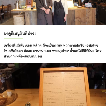
มาดูที่เมนูกันดีบ้าง !
เครื่องดื่มมีเพียบเลย หลักๆ ก็จะเป็นกาแฟ พวกกาแฟดริป เอสเปรซ
โซ่ ครีมโซดา มัทฉะ บานาน่าเชค ชาสมุนไพร น้ำผลไม้ก็มีก็มีนะ ใคร
สายกาแฟต้องชอบแน่นอน