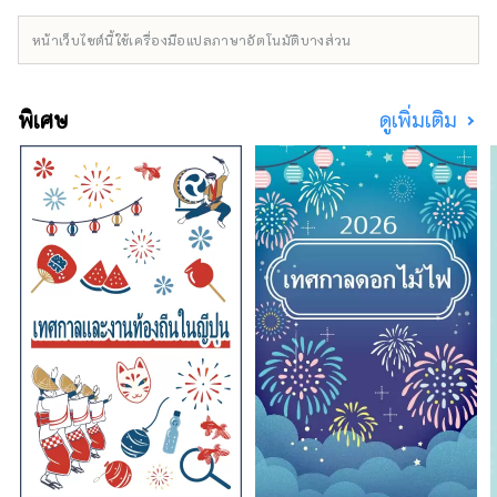
การเข้าถึงที่ง่ายดายจึงมีนักท่องเที่ยวจำนวนมาก
เดินทางมาตลอดทั้งปี เป็นที่รู้จักในนาม ``หมู่บ้าน
หน้าเว็บไซต์นี้ใช้เครื่องมือแปลภาษาอัตโนมัติบางส่วน
แห่งผืนน้ำอันโด่งดัง'' และพื้นที่ 3 แห่งได้รับเลือก
ให้เป็นหนึ่งใน 100 ผืนน้ำอันโด่งดังของญี่ปุ่น น้ำที่
อุดมสมบูรณ์นี้ได้รับความนิยมในฐานะน้ำ
พิเศษ
ดูเพิ่มเติม
ธรรมชาติ และเรามีน้ำแร่ที่มีปริมาณการผลิตมาก
ที่สุดแห่งหนึ่งในญี่ปุ่น สาเกผลิตจากน้ำใสเช่นกัน
และคุณสามารถเพลิดเพลินกับทิวทัศน์ธรรมชาติที่
สวยงามและอาหารอันอุดมสมบูรณ์ได้