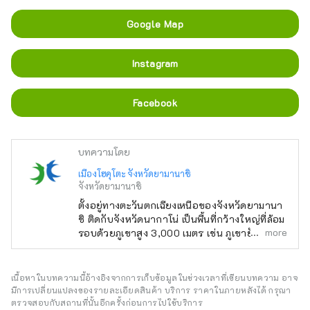
Google Map
Instagram
Facebook
บทความโดย
เมืองโฮคุโตะ จังหวัดยามานาชิ
จังหวัดยามานาชิ
ตั้งอยู่ทางตะวันตกเฉียงเหนือของจังหวัดยามานา
ชิ ติดกับจังหวัดนากาโน่ เป็นพื้นที่กว้างใหญ่ที่ล้อม
more
รอบด้วยภูเขาสูง 3,000 เมตร เช่น ภูเขายัตสึงา
ทาเกะ เทือกเขาแอลป์ตอนใต้ และภูเขาคินปุ และ
มองเห็นภูเขาไฟฟูจิทางทิศใต้ ใช้เวลาเดินทางโดย
รถยนต์ประมาณ 2 ชั่วโมงจากโตเกียว ประมาณ 1
เนื้อหาในบทความนี้อ้างอิงจากการเก็บข้อมูลในช่วงเวลาที่เขียนบทความ อาจ
ชั่วโมงโดยรถยนต์จากภูเขาไฟฟูจิ และประมาณ 1
มีการเปลี่ยนแปลงของรายละเอียดสินค้า บริการ ราคาในภายหลังได้ กรุณา
ชั่วโมงโดยรถยนต์จากมัตสึโมโต้ และเนื่องจาก
ตรวจสอบกับสถานที่นั้นอีกครั้งก่อนการไปใช้บริการ