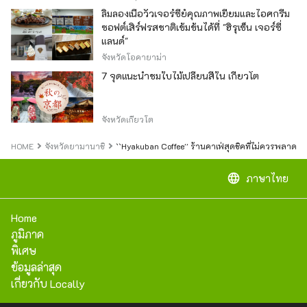
ลิ้มลองเนื้อวัวเจอร์ซีย์คุณภาพเยี่ยมและไอศกรีม
ซอฟต์เสิร์ฟรสชาติเข้มข้นได้ที่ "ฮิรุเซ็น เจอร์ซี่
แลนด์"
จังหวัดโอคายาม่า
7 จุดแนะนำชมใบไม้เปลี่ยนสีใน เกียวโต
จังหวัดเกียวโต
HOME
จังหวัดยามานาชิ
``Hyakuban Coffee'' ร้านคาเฟ่สุดชิคที่ไม่ควรพลาด ใ
language
ภาษาไทย
Home
ภูมิภาค
พิเศษ
ข้อมูลล่าสุด
เกี่ยวกับ Locally