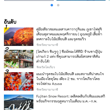
อันดับ
คู่มือเที่ยวชมทะเลสาบคาวากุจิและ ภูเขาไฟฟูจิ
เดือนตุลาคมและพฤศจิกายน | อุณหภูมิ เสื้อผ้า
เทศกาลใบไม้เปลี่ยนสี และจุดชมวิว
จังหวัดยามานาชิ
[โตเกียว ชินจูกุ ] ซื้อมัทฉะได้ที่นี่! ร้านชาญี่ปุ่น
เก่าแก่ 2 แห่ง ที่คุณสามารถสัมผัสรสชาติต้น
ตำรับได้!
จังหวัดโตเกียว
แนะนำจุดชมใบไม้เปลี่ยนสี และสถานที่น่าสนใจ
ในเมืองโฮคุโตะ เพียง 2 ชม. จากโตเกียวโดย
รถไฟด่วน Azusa
จังหวัดยามานาชิ
Fujiten Snow Resort: เพลิดเพลินกับหิมะและสกี
พร้อมกิจกรรมฤดูหนาวในเดือน ม.ค.–ก.พ.