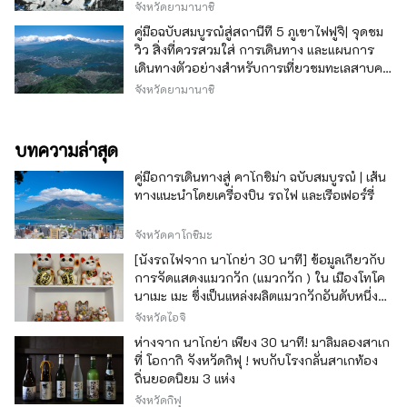
จังหวัดยามานาชิ
คู่มือฉบับสมบูรณ์สู่สถานีที่ 5 ภูเขาไฟฟูจิ| จุดชม
วิว สิ่งที่ควรสวมใส่ การเดินทาง และแผนการ
เดินทางตัวอย่างสำหรับการเที่ยวชมทะเลสาบคา
วากุจิ
จังหวัดยามานาชิ
บทความล่าสุด
คู่มือการเดินทางสู่ คาโกชิม่า ฉบับสมบูรณ์ | เส้น
ทางแนะนำโดยเครื่องบิน รถไฟ และเรือเฟอร์รี่
จังหวัดคาโกชิมะ
[นั่งรถไฟจาก นาโกย่า 30 นาที] ข้อมูลเกี่ยวกับ
การจัดแสดงแมวกวัก (แมวกวัก ) ใน เมืองโทโค
นาเมะ เมะ ซึ่งเป็นแหล่งผลิตแมวกวักอันดับหนึ่ง
ของญี่ปุ่น
จังหวัดไอจิ
ห่างจาก นาโกย่า เพียง 30 นาที! มาลิ้มลองสาเก
ที่ โอกากิ จังหวัดกิฟุ ! พบกับโรงกลั่นสาเกท้อง
ถิ่นยอดนิยม 3 แห่ง
จังหวัดกิฟุ