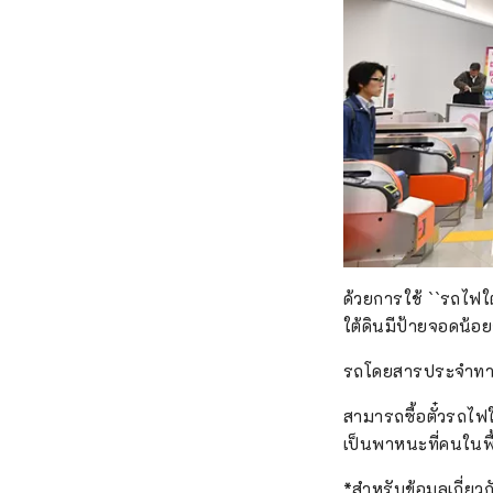
ด้วยการใช้ ``รถไฟใ
ใต้ดินมีป้ายจอดน้อ
รถโดยสารประจำทาง
สามารถซื้อตั๋วรถไฟใ
เป็นพาหนะที่คนในพื
*สำหรับข้อมูลเกี่ยว