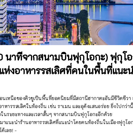
 นาทีจากสนามบินฟุกุโอกะ) ฟุกุโอ
ห่งอาหารรสเลิศที่คนในพื้นที่แนะ
งตอนเหนือของคิวชูเป็นพื้นที่ยอดนิยมที่มีสถานีฮากาตะอันมีชีวิตชี
ื่องอาหารรสเลิศในท้องถิ่น เช่น ราเมน และอุด้งแสนอร่อย ยิ่งไปกว่านั
ายในระยะทางและเวลาสั้นๆ จากสนามบินฟุกุโอกะอีกด้วย

าแนะนำร้านอาหารรสเลิศที่แนะนำโดยคนท้องถิ่นในเมืองฟุกุโอกะแห่
ด้เลย! -