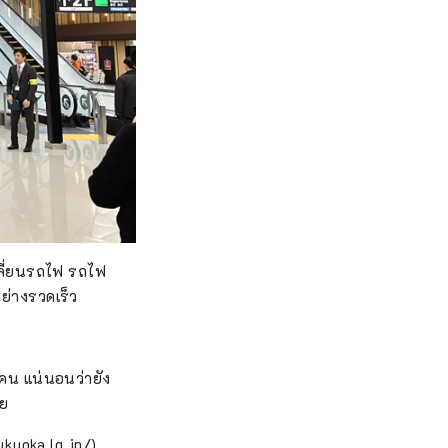
ปลี่ยนรถไฟ รถไฟ
ย่างรวดเร็ว
่งคน แน่นอนว่ายัง
วย
ukuoka.lg.jp/)