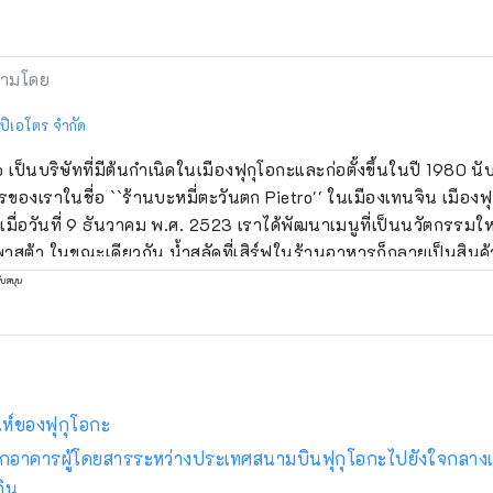
ามโดย
 ปิเอโตร จำกัด
o เป็นบริษัทที่มีต้นกำเนิดในเมืองฟุกุโอกะและก่อตั้งขึ้นในปี 1980 นับ
ของเราในชื่อ ``ร้านบะหมี่ตะวันตก Pietro'' ในเมืองเทนจิน เมืองฟุก
เมื่อวันที่ 9 ธันวาคม พ.ศ. 2523 เราได้พัฒนาเมนูที่เป็นนวัตกรรมใหม
งพาสต้า ในขณะเดียวกัน น้ำสลัดที่เสิร์ฟในร้านอาหารก็กลายเป็นสิน
าม และปัจจุบันกลายเป็นสินค้าคุ้นเคยตามโต๊ะรับประทานอาหารที่บ
ับสนุน
ณมาเที่ยวฟุกุโอกะเพื่อท่องเที่ยวหรือซื้อเป็นของที่ระลึก อย่าลืมแวะไปท
ห์ของฟุกุโอกะ
จากอาคารผู้โดยสารระหว่างประเทศสนามบินฟุกุโอกะไปยังใจกลางเมื
ดิน