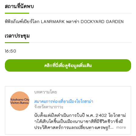
สถานที่นัดพบ
พิพิธภัณฑ์เบียร์โลก LANRMARK พลาซ่า DOCKYARD GARDEN
เวลาประชุม
16:50
คลิกที่นี่เพื่อดูข้อมูลเพิ่มเติม
บทความโดย
สมาคมการท่องเที่ยวเมืองโยโกฮาม่า
จังหวัดคานากาวะ
นับตั้งแต่เปิดดำเนินการในปี พ.ศ. 2402 โยโกฮาม่
าได้เติบโตขึ้นเป็นเมืองนานาชาติที่มีชีวิตชีวาซึ่งมี
more
ประวัติศาสตร์การแลกเปลี่ยนทางเศรษฐกิจและ
วัฒนธรรมเป็นประตูสู่ประเทศอื่นๆ มีจุดต่างๆ