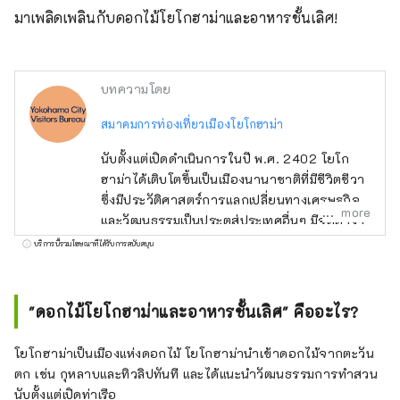
มาเพลิดเพลินกับดอกไม้โยโกฮาม่าและอาหารชั้นเลิศ!
บทความโดย
สมาคมการท่องเที่ยวเมืองโยโกฮาม่า
นับตั้งแต่เปิดดำเนินการในปี พ.ศ. 2402 โยโก
ฮาม่าได้เติบโตขึ้นเป็นเมืองนานาชาติที่มีชีวิตชีวา
ซึ่งมีประวัติศาสตร์การแลกเปลี่ยนทางเศรษฐกิจ
more
และวัฒนธรรมเป็นประตูสู่ประเทศอื่นๆ มีจุดต่างๆ
มากมายรอบเมืองที่บอกเล่าเรื่องราวการเปิด
บริการนี้รวมโฆษณาที่ได้รับการสนับสนุน
ท่าเรือ และเป็นเมืองท่าเปิดที่เรือโดยสารต่างชาติ
จำนวนมากยังคงเข้าออกอยู่ นอกจากนี้ยังเป็น
เมืองที่มีการเปลี่ยนแปลงและพัฒนาอยู่ตลอดเวลา
"ดอกไม้โยโกฮาม่าและอาหารชั้นเลิศ" คืออะไร?
โดยมีศูนย์กลางอยู่ที่พื้นที่มินาโตะมิไร 21 ซึ่งอยู่
ระหว่างการพัฒนาพร้อมสิ่งอำนวยความสะดวกที่
โยโกฮาม่าเป็นเมืองแห่งดอกไม้ โยโกฮาม่านำเข้าดอกไม้จากตะวัน
เน้นประสบการณ์ล้ำสมัยและฐานการวิจัยและ
ตก เช่น กุหลาบและทิวลิปทันที และได้แนะนำวัฒนธรรมการทำสวน
พัฒนาสำหรับบริษัทระดับโลก ยินดีต้อนรับสู่เมือง
นับตั้งแต่เปิดท่าเรือ