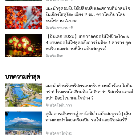
แนะนำจุดชมใบไม้เปลี่ยนสี และสถานที่น่าสนใจ
ในเมืองโฮคุโตะ เพียง 2 ชม. จากโตเกียวโดย
รถไฟด่วน Azusa
จังหวัดยามานาชิ
【อัปเดต 2026】เทศกาลดอกไม้ไฟบิวะโกะ &
4 งานดอกไม้ไฟสุดอลังการในชิงะ！ตาราง จุด
ชมวิว และสถานที่ลับ ฉบับสมบูรณ์
จังหวัดชิกะ
บทความล่าสุด
แนะนำสำหรับทริปครอบครัวช่วงหน้าร้อน โอกิน
าว่า! โรงแรมโอเรียนทัล โอกินาว่า รีสอร์ท แอนด์
สปา มีอะไรน่าสนใจบ้าง ?
จังหวัดโอกินาว่า
คู่มือการเดินทางสู่ คาโกชิม่า ฉบับสมบูรณ์ | เส้น
ทางแนะนำโดยเครื่องบิน รถไฟ และเรือเฟอร์รี่
จังหวัดคาโกชิมะ