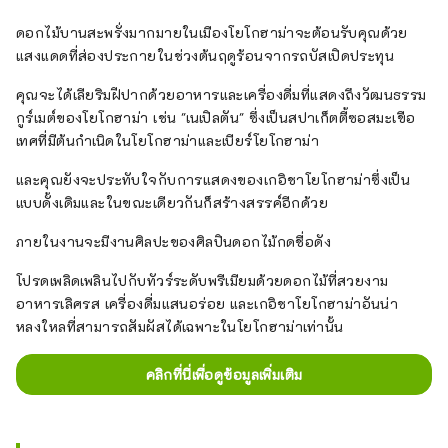
ที่น่าตื่นเต้นที่ผสมผสานเสน่ห์ของทั้งบริเวณริมน้ำ
ในเมืองที่ซับซ้อนและพื้นที่ชานเมืองสีเขียวอัน
ดอกไม้บานสะพรั่งมากมายในเมืองโยโกฮาม่าจะต้อนรับคุณด้วย
งดงาม!
แสงแดดที่ส่องประกายในช่วงต้นฤดูร้อนจากรถบัสเปิดประทุน
คุณจะได้เลียริมฝีปากด้วยอาหารและเครื่องดื่มที่แสดงถึงวัฒนธรรม
กูร์เมต์ของโยโกฮาม่า เช่น "เนเปิลตัน" ซึ่งเป็นสปาเก็ตตี้ซอสมะเขือ
เทศที่มีต้นกำเนิดในโยโกฮาม่าและเบียร์โยโกฮาม่า
และคุณยังจะประทับใจกับการแสดงของเกอิชาโยโกฮาม่าซึ่งเป็น
แบบดั้งเดิมและในขณะเดียวกันก็สร้างสรรค์อีกด้วย
ภายในงานจะมีงานศิลปะของศิลปินดอกไม้กดชื่อดัง
โปรดเพลิดเพลินไปกับทัวร์ระดับพรีเมียมด้วยดอกไม้ที่สวยงาม
อาหารเลิศรส เครื่องดื่มแสนอร่อย และเกอิชาโยโกฮาม่าอันน่า
หลงใหลที่สามารถสัมผัสได้เฉพาะในโยโกฮาม่าเท่านั้น
คลิกที่นี่เพื่อดูข้อมูลเพิ่มเติม