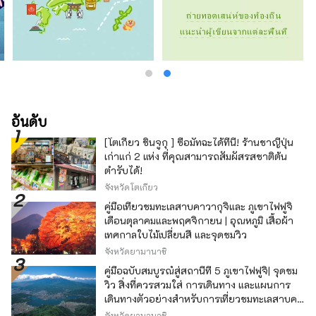
อันดับ
[โตเกียว ชินจูกุ ] ซื้อมัทฉะได้ที่นี่! ร้านชาญี่ปุ่น
เก่าแก่ 2 แห่ง ที่คุณสามารถสัมผัสรสชาติต้น
ตำรับได้!
จังหวัดโตเกียว
คู่มือเที่ยวชมทะเลสาบคาวากุจิและ ภูเขาไฟฟูจิ
เดือนตุลาคมและพฤศจิกายน | อุณหภูมิ เสื้อผ้า
เทศกาลใบไม้เปลี่ยนสี และจุดชมวิว
จังหวัดยามานาชิ
คู่มือฉบับสมบูรณ์สู่สถานีที่ 5 ภูเขาไฟฟูจิ| จุดชม
วิว สิ่งที่ควรสวมใส่ การเดินทาง และแผนการ
เดินทางตัวอย่างสำหรับการเที่ยวชมทะเลสาบคา
วากุจิ
จังหวัดยามานาชิ