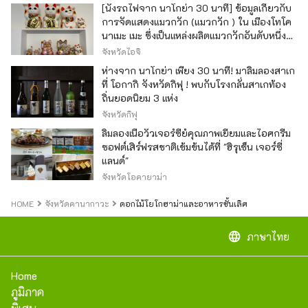
[นั่งรถไฟจาก นาโกย่า 30 นาที] ข้อมูลเกี่ยวกับ
การจัดแสดงแมวกวัก (แมวกวัก ) ใน เมืองโทโค
นาเมะ เมะ ซึ่งเป็นแหล่งผลิตแมวกวักอันดับหนึ่ง
ของญี่ปุ่น
จังหวัดไอจิ
ห่างจาก นาโกย่า เพียง 30 นาที! มาลิ้มลองสาเก
ที่ โอกากิ จังหวัดกิฟุ ! พบกับโรงกลั่นสาเกท้อง
ถิ่นยอดนิยม 3 แห่ง
จังหวัดกิฟุ
ลิ้มลองเนื้อวัวเจอร์ซีย์คุณภาพเยี่ยมและไอศกรีม
ซอฟต์เสิร์ฟรสชาติเข้มข้นได้ที่ "ฮิรุเซ็น เจอร์ซี่
แลนด์"
จังหวัดโอคายาม่า
HOME
จังหวัดคานากาวะ
ดอกไม้โยโกฮาม่าและอาหารชั้นเลิศ
language
ภาษาไทย
Home
ภูมิภาค