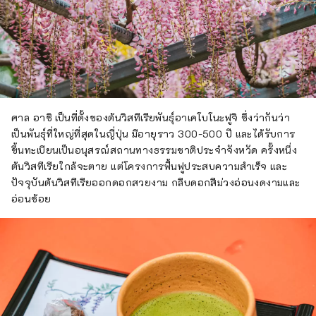
ศาล อาชิ เป็นที่ตั้งของต้นวิสทีเรียพันธุ์อาเคโบโนะฟูจิ ซึ่งว่ากันว่า
เป็นพันธุ์ที่ใหญ่ที่สุดในญี่ปุ่น มีอายุราว 300-500 ปี และได้รับการ
ขึ้นทะเบียนเป็นอนุสรณ์สถานทางธรรมชาติประจำจังหวัด ครั้งหนึ่ง
ต้นวิสทีเรียใกล้จะตาย แต่โครงการฟื้นฟูประสบความสำเร็จ และ
ปัจจุบันต้นวิสทีเรียออกดอกสวยงาม กลีบดอกสีม่วงอ่อนงดงามและ
อ่อนช้อย