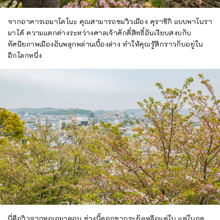
จากอาคารเอมาโดโนะ คุณสามารถชมวิวเมือง คุราชิกิ แบบพาโนรา
มาได้ ความแตกต่างระหว่างศาลเจ้าศักดิ์สิทธิ์อันเงียบสงบกับ
ทัศนียภาพเมืองอันพลุกพล่านเบื้องล่าง ทำให้คุณรู้สึกราวกับอยู่ใน
อีกโลกหนึ่ง
นี่คือวิวจากหอเอมาดอน ช่วงนี้ดอกซากุระยังเหลือแต่ใบ แต่ในฤดู