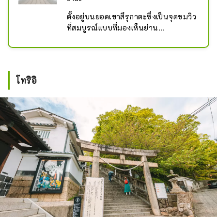
ตั้งอยู่บนยอดเขาสึรุกาตะซึ่งเป็นจุดชมวิว
ที่สมบูรณ์แบบที่มองเห็นย่าน
ประวัติศาสตร์คุราชิกิ บิคัง และมีเวที
ละครโนห์และสวนโบราณตามปรัชญา
โฮไรภายในบริเวณ อนุสาวรีย์ทาง
ธรรมชาติ ``อาจิ โนะ วิสทีเรีย'' ซึ่งมีอายุ
โทริอิ
ประมาณ 300 ถึง 500 ปี ก็คุ้มค่าแก่
การไปชมเช่นกัน