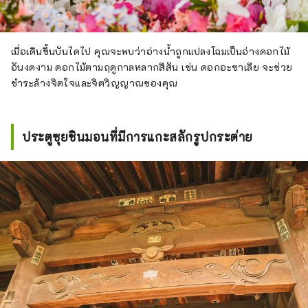
เมื่อเดินขึ้นบันไดไป คุณจะพบว่าอ่างน้ำถูกแปลงโฉมเป็นอ่างดอกไม้
อันงดงาม ดอกไม้ตามฤดูกาลหลากสีสัน เช่น ดอกอะซาเลีย จะช่วย
ชำระล้างจิตใจและจิตวิญญาณของคุณ
ประตูซุยชินมอนที่มีการแกะสลักรูปกระต่าย