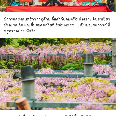
มีการแสดงดนตรีกากากุด้วย ดื่มด่ำกับดนตรีอันไพเราะ จิบชาเขียว
มัทฉะรสเลิศ และชื่นชมดอกวิสทีเรียอันงดงาม... เป็นประสบการณ์ที่
หรูหราอย่างแท้จริง