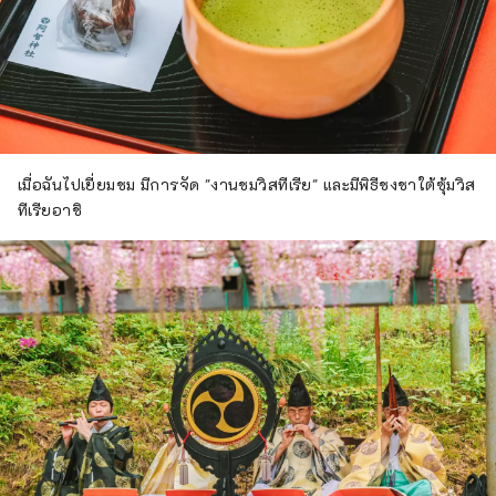
เมื่อฉันไปเยี่ยมชม มีการจัด "งานชมวิสทีเรีย" และมีพิธีชงชาใต้ซุ้มวิส
ทีเรียอาชิ