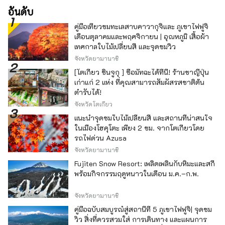
อันดับ
คู่มือเที่ยวชมทะเลสาบคาวากุจิและ ภูเขาไฟฟูจิ
เดือนตุลาคมและพฤศจิกายน | อุณหภูมิ เสื้อผ้า
เทศกาลใบไม้เปลี่ยนสี และจุดชมวิว
จังหวัดยามานาชิ
[โตเกียว ชินจูกุ ] ซื้อมัทฉะได้ที่นี่! ร้านชาญี่ปุ่น
เก่าแก่ 2 แห่ง ที่คุณสามารถสัมผัสรสชาติต้น
ตำรับได้!
จังหวัดโตเกียว
แนะนำจุดชมใบไม้เปลี่ยนสี และสถานที่น่าสนใจ
ในเมืองโฮคุโตะ เพียง 2 ชม. จากโตเกียวโดย
รถไฟด่วน Azusa
จังหวัดยามานาชิ
Fujiten Snow Resort: เพลิดเพลินกับหิมะและสกี
พร้อมกิจกรรมฤดูหนาวในเดือน ม.ค.–ก.พ.
จังหวัดยามานาชิ
คู่มือฉบับสมบูรณ์สู่สถานีที่ 5 ภูเขาไฟฟูจิ| จุดชม
วิว สิ่งที่ควรสวมใส่ การเดินทาง และแผนการ