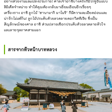
อย่างสวยงามและเปล่งประกาย! ศาลเจ้าอาชิบางครั้งก็มีโกชูอินแบบ
ลิมิเต็ดจำหน่าย ทำให้คุณต้องกลับมาเยี่ยมเยือนอีกเรื่อยๆ
เครื่องราง อาชิ ลูกไม้ "ฮานามากิ มาโมริ" ก็มีความละเอียดอ่อนและ
น่ารักไม่แพ้กัน! ลูกไม้ประดับด้วยลวดลายดอกวิสทีเรีย ซึ่งเป็น
สัญลักษณ์ของศาล อาชิ ส่วนปลายเชือกประดับด้วยลวดลายหัวใจ
และลายจุลภาคสามแฉก
สารจากหัวหน้าบาทหลวง