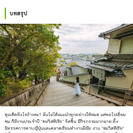
บทสรุป
คุณคิดยังไงบ้างคะ? ฉันไม่ได้แนะนำทุกอย่างให้หมด แต่พอไปเยี่ยม
ชม ก็มีงานประจำปี "ชมวิสทีเรีย" จัดขึ้น มีกิจกรรมมากมาย ทั้ง
นิทรรศการดาบญี่ปุ่นและคลาสเรียนทำงานฝีมือ งาน "ชมวิสทีเรีย"