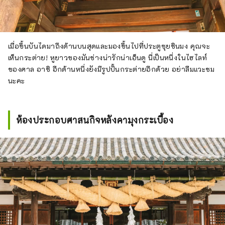
เมื่อขึ้นบันไดมาถึงด้านบนสุดและมองขึ้นไปที่ประตูซุยชินมง คุณจะ
เห็นกระต่าย! หูยาวของมันช่างน่ารักน่าเอ็นดู นี่เป็นหนึ่งในไฮไลท์
ของศาล อาชิ อีกด้านหนึ่งยังมีรูปปั้นกระต่ายอีกด้วย อย่าลืมแวะชม
นะคะ
ห้องประกอบศาสนกิจหลังคามุงกระเบื้อง