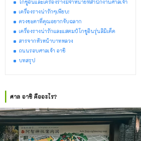
โกชูอินและเครื่องรางมีจำหน่ายที่สำนักงานศาลเจ้า
เครื่องรางน่ารักๆเพียบ!
ดวงชะตาที่คุณอยากจับฉลาก
เครื่องรางน่ารักและแสตมป์โกชูอินรุ่นลิมิเต็ด
สารจากหัวหน้าบาทหลวง
ถนนรอบศาลเจ้า อาชิ
บทสรุป
ศาล อาชิ คืออะไร?