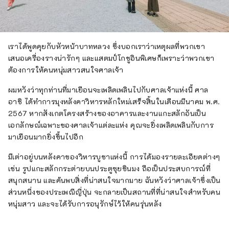
เราได้พูดคุยกับหัวหน้าบาทหลวง ซึ่งบอกเราว่าเหตุผลที่พวกเขา
เสนอเครื่องรางน่ารักๆ และแสตมป์โกชูอินพิเศษก็เพราะว่าพวกเขา
ต้องการให้คนหนุ่มสาวสนใจศาลเจ้า
ผมหวังว่าทุกท่านที่มาเยือนจะเพลิดเพลินไปกับศาลเจ้าแห่งนี้ ศาล
อาชิ ได้ทำการมุงหลังคาวิหารหลักใหม่เสร็จสิ้นในเดือนมีนาคม พ.ศ.
2567 หากสังเกตโครงสร้างของอาคารและงานแกะสลักอันเป็น
เอกลักษณ์เฉพาะของศาลเจ้าแต่ละแห่ง คุณจะยิ่งเพลิดเพลินกับการ
มาเยือนมากยิ่งขึ้นไปอีก
มีเต่าอยู่บนหลังคาของวิหารบูชาแห่งนี้ การได้มองรายละเอียดต่างๆ
เช่น รูปแกะสลักกระต่ายบนประตูซุยชินมง ถือเป็นประสบการณ์ที่
สนุกสนาน และค้นพบสิ่งที่น่าสนใจมากมาย ฉันหวังว่าศาลเจ้าซึ่งเป็น
ส่วนหนึ่งของประเพณีญี่ปุ่น จะกลายเป็นสถานที่ที่น่าสนใจสำหรับคน
หนุ่มสาว และจะได้รับการอนุรักษ์ไว้ให้คนรุ่นหลัง