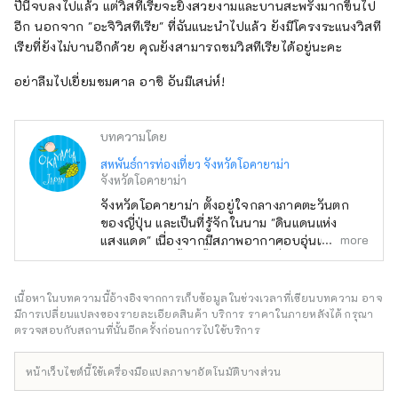
ปีนี้จบลงไปแล้ว แต่วิสทีเรียจะยิ่งสวยงามและบานสะพรั่งมากขึ้นไป
อีก นอกจาก "อะจิวิสทีเรีย" ที่ฉันแนะนำไปแล้ว ยังมีโครงระแนงวิสที
เรียที่ยังไม่บานอีกด้วย คุณยังสามารถชมวิสทีเรียได้อยู่นะคะ
อย่าลืมไปเยี่ยมชมศาล อาชิ อันมีเสน่ห์!
บทความโดย
สหพันธ์การท่องเที่ยว จังหวัดโอคายาม่า
จังหวัดโอคายาม่า
จังหวัดโอคายาม่า ตั้งอยู่ใจกลางภาคตะวันตก
ของญี่ปุ่น และเป็นที่รู้จักในนาม "ดินแดนแห่ง
more
แสงแดด" เนื่องจากมีสภาพอากาศอบอุ่นและมีฝน
ตกน้อยตลอดทั้งปี ตั้งอยู่ในทำเลที่สะดวกสบาย
ระหว่างสถานที่ท่องเที่ยวชื่อดังอย่าง เกียวโต โอ
ซาก้า และ ฮิโรชิมา! นอกจากนี้ยังเป็นประตูสู่
เนื้อหาในบทความนี้อ้างอิงจากการเก็บข้อมูลในช่วงเวลาที่เขียนบทความ อาจ
ชิโกกุผ่าน เซโตะ อีกด้วย โอคายามะยังเป็นที่รู้จัก
มีการเปลี่ยนแปลงของรายละเอียดสินค้า บริการ ราคาในภายหลังได้ กรุณา
ในชื่อ "โอคายาม่า ผลไม้" และผลไม้ที่ได้รับ
ตรวจสอบกับสถานที่นั้นอีกครั้งก่อนการไปใช้บริการ
แสงแดดในสภาพอากาศอบอุ่นของ เซโตอุจิ จะมี
คุณภาพสูงสุดในแง่ของความหวาน กลิ่น และ
หน้าเว็บไซต์นี้ใช้เครื่องมือแปลภาษาอัตโนมัติบางส่วน
รสชาติ คุณสามารถเพลิดเพลินกับผลไม้ตาม