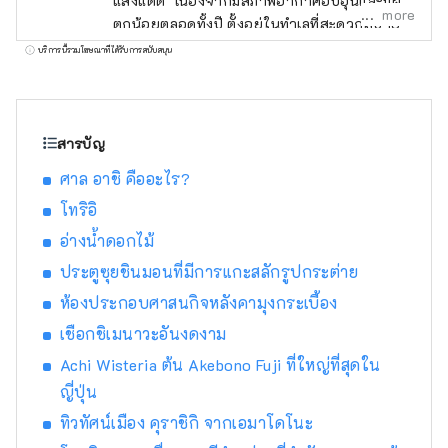
แสงแดด" เนื่องจากมีสภาพอากาศอบอุ่นและมีฝน
more
ตกน้อยตลอดทั้งปี ตั้งอยู่ในทำเลที่สะดวกสบาย
ระหว่างสถานที่ท่องเที่ยวชื่อดังอย่าง เกียวโต โอ
บริการนี้รวมโฆษณาที่ได้รับการสนับสนุน
ซาก้า และ ฮิโรชิมา! นอกจากนี้ยังเป็นประตูสู่
ชิโกกุผ่าน เซโตะ อีกด้วย โอคายามะยังเป็นที่รู้จัก
ในชื่อ "โอคายาม่า ผลไม้" และผลไม้ที่ได้รับ
แสงแดดในสภาพอากาศอบอุ่นของ เซโตอุจิ จะมี
สารบัญ
คุณภาพสูงสุดในแง่ของความหวาน กลิ่น และ
ศาล อาชิ คืออะไร?
รสชาติ คุณสามารถเพลิดเพลินกับผลไม้ตาม
ฤดูกาล เช่น พีชขาว องุ่นมัสกัต และองุ่นพิโอเน่!
โทริอิ
โอคายามะยังเป็นที่ตั้งของสถานที่ท่องเที่ยวระดับ
อ่างน้ำดอกไม้
โลกมากมาย เช่น Okayama Castle [ปราสาท]
ประตูซุยชินมอนที่มีการแกะสลักรูปกระต่าย
Okayama Korakuen Garden [สวน] หนึ่งในสาม
สวนที่โด่งดังที่สุดของญี่ปุ่น และ Kurashiki Bikan
ห้องประกอบศาสนกิจหลังคามุงกระเบื้อง
Historical Quarter [ย่าน] ซึ่งมีประวัติศาสตร์
เชือกชิเมนาวะอันงดงาม
วัฒนธรรม และศิลปะอันอุดมสมบูรณ์!
Achi Wisteria ต้น Akebono Fuji ที่ใหญ่ที่สุดใน
ญี่ปุ่น
ทิวทัศน์เมือง คุราชิกิ จากเอมาโดโนะ