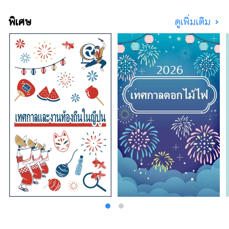
ฤดูกาล เช่น พีชขาว องุ่นมัสกัต และองุ่นพิโอเน่!
โอคายามะยังเป็นที่ตั้งของสถานที่ท่องเที่ยวระดับ
พิเศษ
ดูเพิ่มเติม
โลกมากมาย เช่น Okayama Castle [ปราสาท]
Okayama Korakuen Garden [สวน] หนึ่งในสาม
สวนที่โด่งดังที่สุดของญี่ปุ่น และ Kurashiki Bikan
Historical Quarter [ย่าน] ซึ่งมีประวัติศาสตร์
วัฒนธรรม และศิลปะอันอุดมสมบูรณ์!