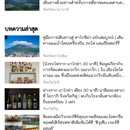
เดินทางตัวอย่างสำหรับการเที่ยวชมทะเลสาบคา
วากุจิ
จังหวัดยามานาชิ
บทความล่าสุด
คู่มือการเดินทางสู่ คาโกชิม่า ฉบับสมบูรณ์ | เส้น
ทางแนะนำโดยเครื่องบิน รถไฟ และเรือเฟอร์รี่
จังหวัดคาโกชิมะ
[นั่งรถไฟจาก นาโกย่า 30 นาที] ข้อมูลเกี่ยวกับ
การจัดแสดงแมวกวัก (แมวกวัก ) ใน เมืองโทโค
นาเมะ เมะ ซึ่งเป็นแหล่งผลิตแมวกวักอันดับหนึ่ง
ของญี่ปุ่น
จังหวัดไอจิ
ห่างจาก นาโกย่า เพียง 30 นาที! มาลิ้มลองสาเก
ที่ โอกากิ จังหวัดกิฟุ ! พบกับโรงกลั่นสาเกท้อง
ถิ่นยอดนิยม 3 แห่ง
จังหวัดกิฟุ
ลิ้มลองเนื้อวัวเจอร์ซีย์คุณภาพเยี่ยมและไอศกรีม
ซอฟต์เสิร์ฟรสชาติเข้มข้นได้ที่ "ฮิรุเซ็น เจอร์ซี่
แลนด์"