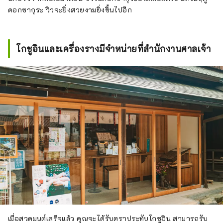
ดอกซากุระ วิวจะยิ่งสวยงามยิ่งขึ้นไปอีก
โกชูอินและเครื่องรางมีจำหน่ายที่สำนักงานศาลเจ้า
เมื่อสวดมนต์เสร็จแล้ว คุณจะได้รับตราประทับโกชูอิน สามารถรับ