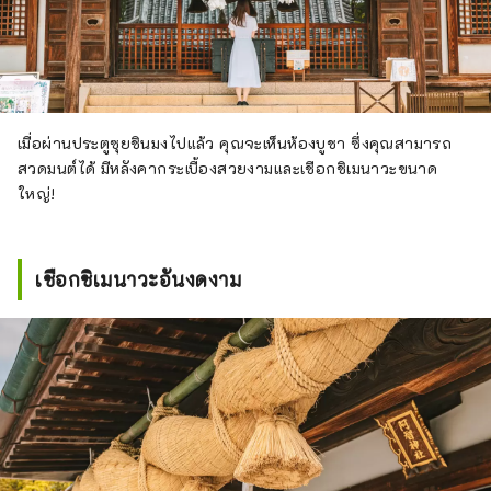
เมื่อผ่านประตูซุยชินมงไปแล้ว คุณจะเห็นห้องบูชา ซึ่งคุณสามารถ
สวดมนต์ได้ มีหลังคากระเบื้องสวยงามและเชือกชิเมนาวะขนาด
ใหญ่!
เชือกชิเมนาวะอันงดงาม