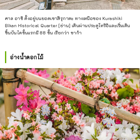
ศาล อาชิ ตั้งอยู่บนยอดเขาสึรุกาตะ ทางเหนือของ Kurashiki
Bikan Historical Quarter [ย่าน] เดินผ่านประตูโทริอิและเริ่มเดิน
ขึ้นบันไดขั้นแรกมี 88 ขั้น เรียกว่า ซาก้า
อ่างน้ำดอกไม้