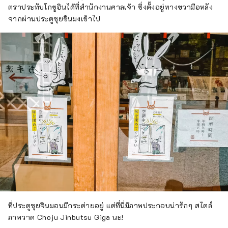
ตราประทับโกชูอินได้ที่สำนักงานศาลเจ้า ซึ่งตั้งอยู่ทางขวามือหลัง
จากผ่านประตูซุยชินมงเข้าไป
ที่ประตูซุยจินมอนมีกระต่ายอยู่ แต่ที่นี่มีภาพประกอบน่ารักๆ สไตล์
ภาพวาด Choju Jinbutsu Giga นะ!