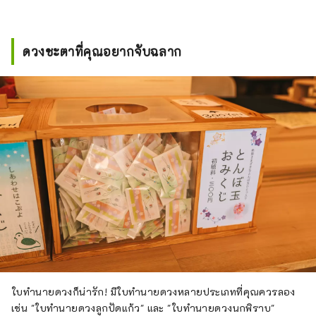
ดวงชะตาที่คุณอยากจับฉลาก
ใบทำนายดวงก็น่ารัก! มีใบทำนายดวงหลายประเภทที่คุณควรลอง
เช่น "ใบทำนายดวงลูกปัดแก้ว" และ "ใบทำนายดวงนกพิราบ"