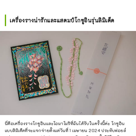
เครื่องรางน่ารักและแสตมป์โกชูอินรุ่นลิมิเต็ด
นี่คือเครื่องรางโกชูอินและโอมาโมริที่ฉันได้รับในครั้งนี้ค่ะ โกชูอิน
แบบลิมิเต็ดที่จะแจกจ่ายตั้งแต่วันที่ 1 เมษายน 2024 ประทับฟอยล์