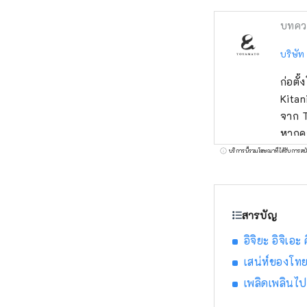
บทคว
บริษัท
ก่อตั
Kitan
จาก T
หากคุ
ของแต
บริการนี้รวมโฆษณาที่ได้รับการสน
ระดับ
รัฐบา
ภูมิใ
สารบัญ
ละครห
เสน่
อิจิยะ อิจิเอ
เสน่ห์ของโท
เพลิดเพลินไ