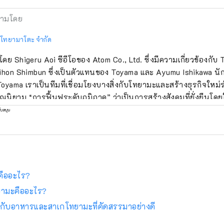
ามโดย
 โทยามาโตะ จำกัด
้งโดย Shigeru Aoi ซีอีโอของ Atom Co., Ltd. ซึ่งมีความเกี่ยวข้องกับ
ihon Shimbun ซึ่งเป็นตัวแทนของ Toyama และ Ayumu Ishikawa น
oyama เราเป็นทีมที่เชื่อมโยงบางสิ่งกับโทยามะและสร้างธุรกิจใหม
ณนิยาม “การฟื้นฟูระดับภูมิภาค” ว่าเป็นการสร้างสังคมที่ยั่งยืนโ
่ละภูมิภาคในญี่ปุ่นเพื่อหยุดความเข้มข้นของโตเกียวมากเกินไป แนวค
ับสนุน
ภูมิภาค” ที่ Toyamato ตั้งเป้าไว้นั้นแตกต่างอย่างสิ้นเชิง มีแนวคิด 
ลท้องถิ่นหรือรัฐบาล ผู้คนมากมายที่รักโทยามะจะค้นพบเสน่ห์ของโท
จในตัวมันเอง และเผยแพร่มันไปทั่วโลกด้วยความคิดริเริ่มของพวกเขาเอ
ลักคือ “ผู้คน” และผมเชื่อว่าความหลากหลายของผู้คนที่ผสมผสานก
ห์ของโทยามะ
ะ คืออะไร?
ยามะคืออะไร?
ปกับอาหารและสาเกโทยามะที่คัดสรรมาอย่างดี