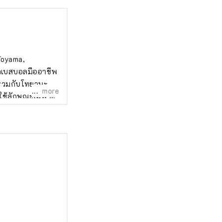
 Toyama,
ักเบสบอลมืออาชีพ
่ร่วมกับโทยามะ
more
ดยใช้ลักษณะเฉพาะ
ิด “การตื่นตัว
แทนที่จะนำโดย
ยามะอีกครั้ง
ง ท้ายที่สุด ตัว
ันจะช่วยเสริม