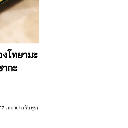
ของโทยามะ
าซากะ
 17 เมษายน (วันพุธ) 