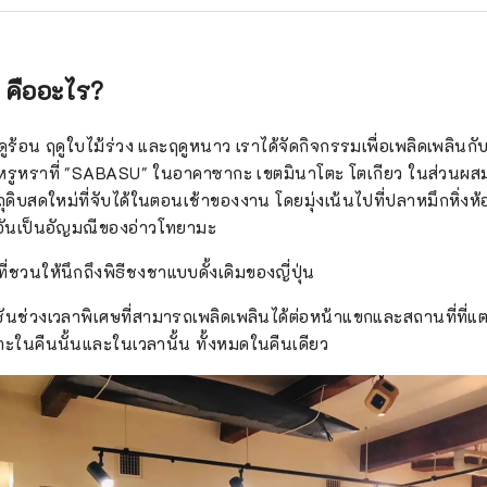
อะ คืออะไร?
ดูร้อน ฤดูใบไม้ร่วง และฤดูหนาว เราได้จัดกิจกรรมเพื่อเพลิดเพลินก
งหรูหราที่ "SABASU" ในอาคาซากะ เขตมินาโตะ โตเกียว ในส่วนผสม
ถุดิบสดใหม่ที่จับได้ในตอนเช้าของงาน โดยมุ่งเน้นไปที่ปลาหมึกหิ่งห
อันเป็นอัญมณีของอ่าวโทยามะ
ที่ชวนให้นึกถึงพิธีชงชาแบบดั้งเดิมของญี่ปุ่น
ช่วงเวลาพิเศษที่สามารถเพลิดเพลินได้ต่อหน้าแขกและสถานที่ที่แต
าะในคืนนั้นและในเวลานั้น ทั้งหมดในคืนเดียว