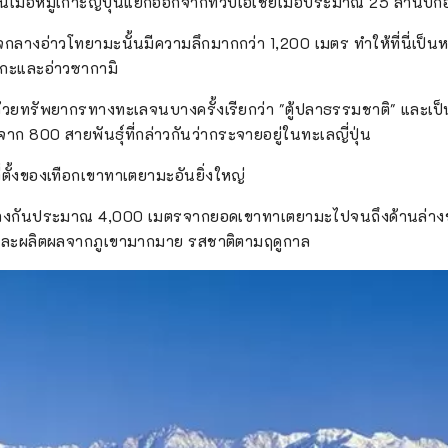
ขึ้นเมื่อหมู่เกาะญี่ปุ่นแยกออกจากทวีปเอเชียเมื่อประมาณ 25 ล้านปีก
กับใจกลางอ่าวโทยามะนั้นมีความลึกมากกว่า 1,200 เมตร ทำให้ที่นี่เป็
ุรุกะและอ่าวซากามิ
วยทรัพยากรทางทะเลจนบางครั้งเรียกว่า "ตู้ปลาธรรมชาติ" และเป็น
 800 สายพันธุ์ที่กล่าวกันว่ากระจายอยู่ในทะเลญี่ปุ่น
่ตั้งของเทือกเขาทาเตยามะอันยิ่งใหญ่
ต่างกันประมาณ 4,000 เมตรจากยอดเขาทาเตยามะไปจนถึงด้านล่าง
ละผลิตผลจากภูเขามากมาย รสชาติตามฤดูกาล