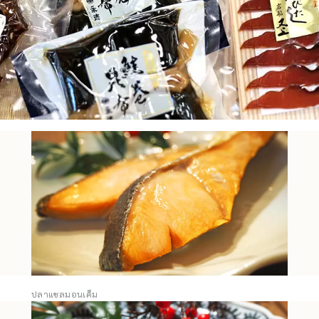
ปลาแซลมอนเค็ม