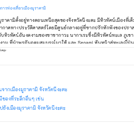
ารท่องเที่ยวเมืองมุราคามิ
มุราคามิตั้งอยู่ทางตอนเหนือสุดของจังหวัดนีงะตะ มีทิวทัศน์เมืองที่เต
กาศทางประวัติศาสตร์โดยมีศูนย์กลางอยู่ที่ซากปรักหักพังของปราส
กับทิวทัศน์อันงดงามของซาซากาวะ นากาเระซึ่งมีทิวทัศน์ทะเล ภูเข
งาม ที่นำพรอันอุดมสมบูรณ์มาให้ และ Senami หันหน้าสู่ทะเลญี่ปุ
คุณภาพผ่อนคลายในบ่อน้ำพุร้อนพร้อมชมพระอาทิตย์ตกดิน มีอาหาร
ับสนุน
ถลิ้มรสได้ที่มุราคามิเท่านั้น เช่น เมนูปลาแซลมอน เช่น ``แซลมอนเค็
าวโคชิฮิคาริจากอิวาฟุเนะ เราจะแนะนำให้คุณรู้จักกับเสน่ห์ของมุราค
ติศาสตร์ ประเพณี ธรรมชาติอันอุดมสมบูรณ์ และอาหารเลิศรส
นจากเมืองมูราคามิ จังหวัดนีงะตะ
ีของที่ระลึกอื่นๆ เช่น
ยังเมืองมุราคามิ จังหวัดนีงะตะ