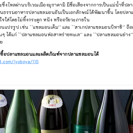
ะซึ่งไหลผ่านบริเวณเมืองมุราคามิ มีชื่อเสียงจากการเป็นแม่น้ำที่
ัฒนธรรมอาหารปลาแซลมอนอันเป็นเอกลักษณ์ได้พัฒนาขึ้น โดยปลาแ
ใจใส่โดยไม่ทิ้งกระดูก หนัง หรืออวัยวะภายใน
นแปรรูป เช่น ``แซลมอนเค็ม'' และ ``สาเกปลาแซลมอนบิทาชิ'' ถื
่นๆ ได้แก่ ``ปลาแซลมอนห่อสาหร่ายทะเล'' และ ``ปลาแซลมอนย่าง''
ลย
รถซื้อปลาแซลมอนและผลิตภัณฑ์จากปลาแซลมอนได้
3.com/iyoboya/115