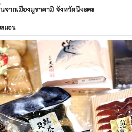
้นจากเมืองมูราคามิ จังหวัดนีงะตะ
แซลมอน