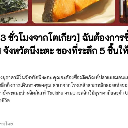
 ชั่วโมงจากโตเกียว] ฉันต้องการซื้
ังหวัดนีงะตะ ของที่ระลึก 5 ชิ้นให
องมุราคามิในจังหวัดนีงะตะ คุณจะต้องซื้อผลิตภัณฑ์ปลาแซลมอนแ
รำลึกถึงการเดินทางของคุณ สาเกจากโรงเหล้าสาเกหลักสองแห่งขอ
รายังจะแนะนำผลิตภัณฑ์ Tsuishu งานแกะสลักไม้มุราคามิและผ้า 
ชีวิต
ามโดย