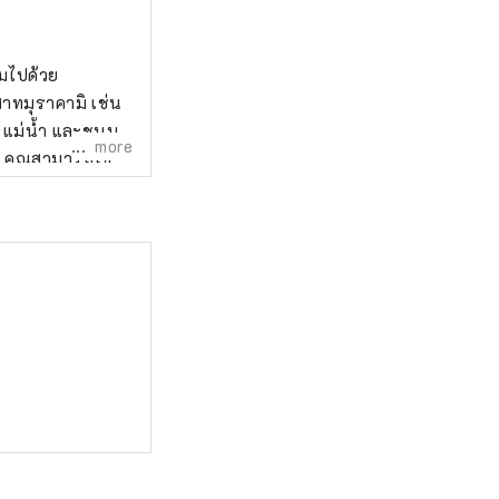
็มไปด้วย
าทมุราคามิ เช่น
า แม่น้ำ และชนบท
more
่น คุณสามารถใช้
อร่อยมากมายที่
ม'' เนื้อมุราคามิ
ามิ เมืองแห่ง