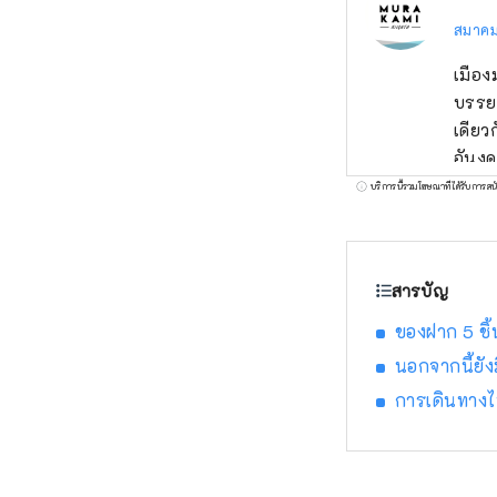
สมาคมก
เมือง
บรรยา
เดียว
อันงด
เวลา
บริการนี้รวมโฆษณาที่ได้รับการสน
สามาร
และข้
ประวั
สารบัญ
ของฝาก 5 ชิ้
นอกจากนี้ยังม
การเดินทางไป