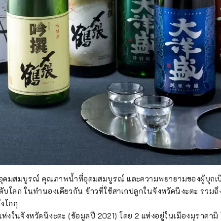
่อุดมสมบูรณ์ คุณภาพน้ำที่อุดมสมบูรณ์ และความพยายามของผู้บุกเบิ
บโลก ในทำนองเดียวกัน ข้าวที่ใช้สาเกปลูกในจังหวัดนีงะตะ รวมถึงพ
ังโกกุ
ห่งในจังหวัดนีงะตะ (ข้อมูลปี 2021) โดย 2 แห่งอยู่ในเมืองมุราคามิ