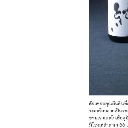
ต้องขอบคุณผืนดินที
งะตะจึงกลายเป็นระดั
ชานเร และโกเฮียคุม
มีโรงเหล้าสาเก 88 แ