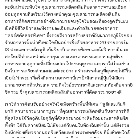
ตะอันน่าประทับใจ คุณสามารถเพลิดเพลินกับอาหารจานละเอียด
อ่อนทุกจานที่เตรียมไว้ตรงหน้าคุณ คุณสามารถเพลิดเพลินกับ
อาหารที่คัดสรรมาอย่างดีมากมายจนจุใจในขณะที่มองดูครัวแบบ
เปิดที่มีชีวิตชีวาและฟังรายละเอียดและคำอธิบายของอาหาร
``คอร์สคัดสรรพิเศษ'' ซึ่งรวมถึงการสร้างสรรค์อันน่าภาคภูมิใจของ
ร้านอาหารนั้นน่าพึงพอใจเป็นอย่างยิ่งด้วยอาหาร 20 รายการใน
13 ประเภท รวมถึงซูชิ เก็นจิยากิ อาหารพิเศษ และโมจิวาราบินวด
สดใหม่ที่ทำต่อหน้าต่อตาคุณ เราแสดงอาหารและความสุขด้วย
อาหารตามฤดูกาลที่เปลี่ยนแปลงไปตามฤดูกาล และเราใส่ใจอย่าง
ยิ่งในการเตรียมส่วนผสมแต่ละอย่าง สร้างสรรค์เมนูที่คุณจะไม่มีวัน
เบื่อไม่ว่าจะมากี่ครั้งก็ตาม นอกจากนี้เรายังมีสาเกญี่ปุ่นให้เลือก
มากมายจากทั่วประเทศ รวมถึงไวน์ธรรมชาติและสาเกท้องถิ่นจากอิ
ชิคาวะ ซึ่งคุณสามารถเพลิดเพลินกับอาหารที่คัดสรรมาอย่างดี
เราให้การต้อนรับอย่างจริงใจเพื่อสร้างพื้นที่พิเศษ ``ซูชิและเก็นจิ
ยากิ คานาซาวะ นากามูระ'' ที่คุณสามารถเพลิดเพลินกับอาหารที่ดี
ที่สุดโดยใช้วัตถุดิบโฮคุริคุที่คัดสรรมาอย่างดีพร้อมประสาทสัมผัส
ทั้งห้า ได้รับความนิยมไม่เพียงแต่กับคนในท้องถิ่นเท่านั้น แต่ยังรวม
ถึงนักท่องเที่ยวจากนอกจังหวัดและต่างประเทศด้วย ที่นั่งพิเศษใกล้