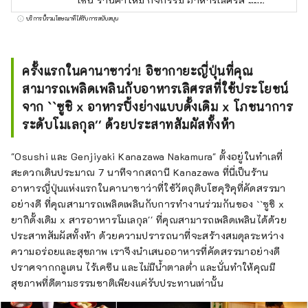
เช่น ร้านค้าใหม่ กิจกรรม อาหารเลิศรส และ
สถานที่ท่องเที่ยว นอกจากสื่อในประเทศ เช่น
บริการนี้รวมโฆษณาที่ได้รับการสนับสนุน
"SmartNews" และ "goo news" แล้ว เรายังร่วม
มือกับสื่อต่างประเทศ เช่น จีน ไต้หวัน ฮ่องกง
ไทย และเวียดนาม เพื่อถ่ายทอดเสน่ห์ของจังหวัด
ครั้งแรกในคานาซาว่า! อิซากายะญี่ปุ่นที่คุณ
อิชิคาวะอย่างกว้างขวาง
สามารถเพลิดเพลินกับอาหารเลิศรสที่ใช้ประโยชน์
จาก ``ซูชิ x อาหารปิ้งย่างแบบดั้งเดิม x โภชนาการ
ระดับโมเลกุล'' ด้วยประสาทสัมผัสทั้งห้า
"Osushi และ Genjiyaki Kanazawa Nakamura" ตั้งอยู่ในทำเลที่
สะดวกเดินประมาณ 7 นาทีจากสถานี Kanazawa ที่นี่เป็นร้าน
อาหารญี่ปุ่นแห่งแรกในคานาซาว่าที่ใช้วัตถุดิบโฮคุริคุที่คัดสรรมา
อย่างดี ที่คุณสามารถเพลิดเพลินกับการทำงานร่วมกันของ ``ซูชิ x
ยากิดั้งเดิม x สารอาหารโมเลกุล'' ที่คุณสามารถเพลิดเพลินได้ด้วย
ประสาทสัมผัสทั้งห้า ด้วยความปรารถนาที่จะสร้างสมดุลระหว่าง
ความอร่อยและสุขภาพ เราจึงนำเสนออาหารที่คัดสรรมาอย่างดี
ปราศจากกลูเตน ไร้เคซีน และไม่มีน้ำตาลต่ำ และนั่นทำให้คุณมี
สุขภาพที่ดีตามธรรมชาติเพียงแค่รับประทานเท่านั้น