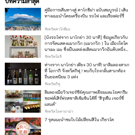
บทความล่าสุด
คู่มือการเดินทางสู่ คาโกชิม่า ฉบับสมบูรณ์ | เส้น
ทางแนะนำโดยเครื่องบิน รถไฟ และเรือเฟอร์รี่
จังหวัดคาโกชิมะ
[นั่งรถไฟจาก นาโกย่า 30 นาที] ข้อมูลเกี่ยวกับ
การจัดแสดงแมวกวัก (แมวกวัก ) ใน เมืองโทโค
นาเมะ เมะ ซึ่งเป็นแหล่งผลิตแมวกวักอันดับหนึ่ง
ของญี่ปุ่น
จังหวัดไอจิ
ห่างจาก นาโกย่า เพียง 30 นาที! มาลิ้มลองสาเก
ที่ โอกากิ จังหวัดกิฟุ ! พบกับโรงกลั่นสาเกท้อง
ถิ่นยอดนิยม 3 แห่ง
จังหวัดกิฟุ
ลิ้มลองเนื้อวัวเจอร์ซีย์คุณภาพเยี่ยมและไอศกรีม
ซอฟต์เสิร์ฟรสชาติเข้มข้นได้ที่ "ฮิรุเซ็น เจอร์ซี่
แลนด์"
จังหวัดโอคายาม่า
7 จุดแนะนำชมใบไม้เปลี่ยนสีใน เกียวโต