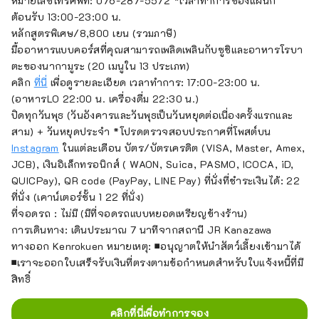
หมายเลขโทรศัพท์: 076-287-5572 *เวลาทำการของแผนก
ต้อนรับ 13:00-23:00 น.
หลักสูตรพิเศษ/8,800 เยน (รวมภาษี)
มื้ออาหารแบบคอร์สที่คุณสามารถเพลิดเพลินกับซูชิและอาหารโรบา
ตะของนากามูระ (20 เมนูใน 13 ประเภท)
คลิก
ที่นี่
เพื่อดูรายละเอียด เวลาทำการ: 17:00-23:00 น.
(อาหารLO 22:00 น. เครื่องดื่ม 22:30 น.)
ปิดทุกวันพุธ (วันอังคารและวันพุธเป็นวันหยุดต่อเนื่องครั้งแรกและ
สาม) + วันหยุดประจำ *โปรดตรวจสอบประกาศที่โพสต์บน
Instagram
ในแต่ละเดือน บัตร/บัตรเครดิต (VISA, Master, Amex,
JCB), เงินอิเล็กทรอนิกส์ ( WAON, Suica, PASMO, ICOCA, iD,
QUICPay), QR code (PayPay, LINE Pay) ที่นั่งที่ชำระเงินได้: 22
ที่นั่ง (เคาน์เตอร์ชั้น 1 22 ที่นั่ง)
ที่จอดรถ : ไม่มี (มีที่จอดรถแบบหยอดเหรียญข้างร้าน)
การเดินทาง: เดินประมาณ 7 นาทีจากสถานี JR Kanazawa
ทางออก Kenrokuen หมายเหตุ: ■อนุญาตให้นำสัตว์เลี้ยงเข้ามาได้
■เราจะออกใบเสร็จรับเงินที่ตรงตามข้อกำหนดสำหรับใบแจ้งหนี้ที่มี
สิทธิ์
คลิกที่นี่เพื่อทำการจอง