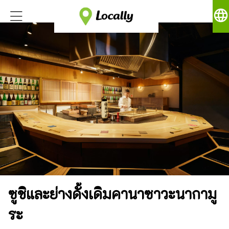
language
ซูชิและย่างดั้งเดิมคานาซาวะนากามู
ระ