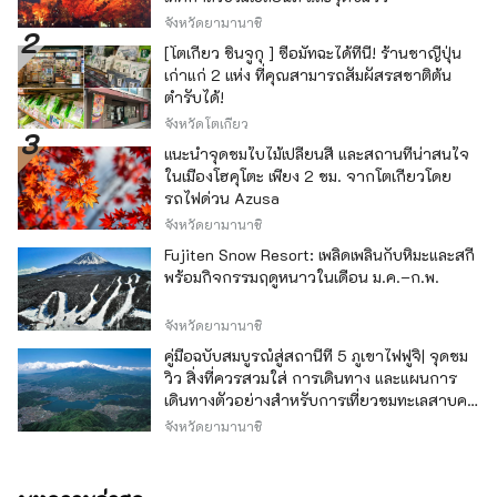
จังหวัดยามานาชิ
[โตเกียว ชินจูกุ ] ซื้อมัทฉะได้ที่นี่! ร้านชาญี่ปุ่น
เก่าแก่ 2 แห่ง ที่คุณสามารถสัมผัสรสชาติต้น
ตำรับได้!
จังหวัดโตเกียว
แนะนำจุดชมใบไม้เปลี่ยนสี และสถานที่น่าสนใจ
ในเมืองโฮคุโตะ เพียง 2 ชม. จากโตเกียวโดย
รถไฟด่วน Azusa
จังหวัดยามานาชิ
Fujiten Snow Resort: เพลิดเพลินกับหิมะและสกี
พร้อมกิจกรรมฤดูหนาวในเดือน ม.ค.–ก.พ.
จังหวัดยามานาชิ
คู่มือฉบับสมบูรณ์สู่สถานีที่ 5 ภูเขาไฟฟูจิ| จุดชม
วิว สิ่งที่ควรสวมใส่ การเดินทาง และแผนการ
เดินทางตัวอย่างสำหรับการเที่ยวชมทะเลสาบคา
วากุจิ
จังหวัดยามานาชิ