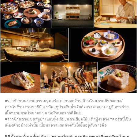
■จากซ้ายบน/รายการเมนูคอร์ส ภายนอกร้าน ด้านใน ■จากซ้ายกลาง/
ภายในร้าน รวมซาซิมิ 3 ชนิด (ทูน่าครีบน้ำเงินส่งตรงจากยามายูกิ สาหร่าย
เนื้อทรายจากโทยามะ ปลาหมึกหอกจากสึชิมะ)
■จากซ้ายล่าง: ปลาทูย่างแบบดั้งเดิม, ปลาเสียบไม้, เต้าหู้งาย่าง *คอร์สนี้เป็น
เพียงตัวอย่างเท่านั้น เนื้อหาอาจแตกต่างกันไปขึ้นอยู่กับการซื้อ
ที่ที่นั่งเคาน์เตอร์รูปตัว U ขนาดใหญ่และกว้างขวางที่รายล้อมโรบา