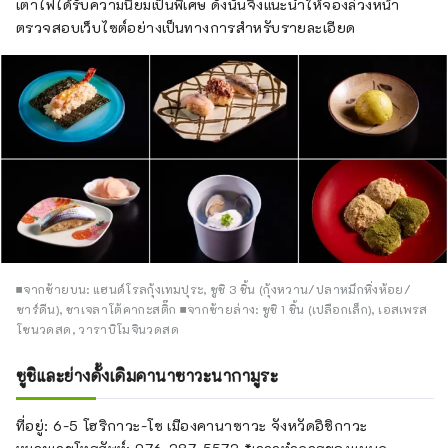
เตาไฟได้รับความนิยมเป็นพิเศษ ดังนั้นจึงแนะนำให้จองล่วงหน้า
ตรวจสอบเว็บไซต์อย่างเป็นทางการสำหรับรายละเอียด
■จากซ้ายบน: แฮนด์โรลกุ้งเทมปุระ, ซูชิ 3 ชิ้น (กุ้งหวาน/ปลาหมึกหิ่งห้อย/
ซาร์ดีน), ชาเจลาโต้คากะสติ๊ก ■จากซ้ายล่าง: ซูชิ 1 ชิ้น (เปลือกเล็ก), เอสเพรส
โซนวดสด, วาราบิโมจินวดสด
ซูชิและย่างดั้งเดิมคานาซาวะนากามูระ
ที่อยู่: 6-5 โฮริกาวะ-โช เมืองคานาซาวะ จังหวัดอิชิกาวะ