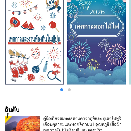
อันดับ
คู่มือเที่ยวชมทะเลสาบคาวากุจิและ ภูเขาไฟฟูจิ
เดือนตุลาคมและพฤศจิกายน | อุณหภูมิ เสื้อผ้า
เทศกาลใบไม้เปลี่ยนสี และจุดชมวิว