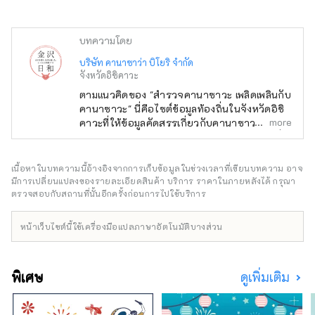
บทความโดย
บริษัท คานาซาว่า บิโยริ จำกัด
จังหวัดอิชิคาวะ
ตามแนวคิดของ "สำรวจคานาซาวะ เพลิดเพลินกับ
คานาซาวะ" นี่คือไซต์ข้อมูลท้องถิ่นในจังหวัดอิชิ
more
คาวะที่ให้ข้อมูลคัดสรรเกี่ยวกับคานาซาวะ เช่น
ร้านค้าใหม่ กิจกรรม อาหารเลิศรส และสถานที่
ท่องเที่ยว นอกจากสื่อในประเทศ เช่น
"SmartNews" และ "goo news" แล้ว เรายังร่วม
เนื้อหาในบทความนี้อ้างอิงจากการเก็บข้อมูลในช่วงเวลาที่เขียนบทความ อาจ
มือกับสื่อต่างประเทศ เช่น จีน ไต้หวัน ฮ่องกง
มีการเปลี่ยนแปลงของรายละเอียดสินค้า บริการ ราคาในภายหลังได้ กรุณา
ไทย และเวียดนาม เพื่อถ่ายทอดเสน่ห์ของจังหวัด
ตรวจสอบกับสถานที่นั้นอีกครั้งก่อนการไปใช้บริการ
อิชิคาวะอย่างกว้างขวาง
หน้าเว็บไซต์นี้ใช้เครื่องมือแปลภาษาอัตโนมัติบางส่วน
พิเศษ
ดูเพิ่มเติม