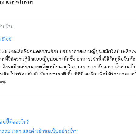
นถ่ายภาพโมจิดา
ามโดย
ง ฮิโยชิ
มขนาดเล็กที่ผ่อนคลายพร้อมบรรยากาศแบบญี่ปุ่นสมัยใหม่ เพลิดเพ
ทที่ให้ความรู้สึกแบบญี่ปุ่นอย่างลึกซึ้ง อาหารเช้าซึ่งใช้วัตถุดิบในท
ยม ห้องแป้งแห่งอนาคตที่ดูเหมือนอยู่ในยานอวกาศ ห้องอาบน้ำส่วนตั
เพลินไปพร้อมกับสัมผัสธรรมชาติ พื้นที่ที่มีเตาฟืนเพื่อให้ร่างกายและ
งด้วยดอกไม้ป่าที่เงียบสงบแต่งดงามและแข็งแกร่ง เดิน 8 นาทีจากสถานี
ับสนุน
มอาหารและอาหารเช้า ผู้ได้รับรางวัล OMOTENASHI Selection ปี
อปปี้คืออะไร?
กรรม เวลา และค่าเข้าชมเป็นอย่างไร?