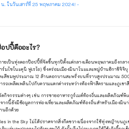
0 น. ในวันเสาร์ที่ 25 พฤษภาคม 2024! -
๊อปปี้คืออะไร?
ายเป็นทุ่งดอกป๊อปปี้ที่จัดขึ้นทุกปีตั้งแต่กลางเดือนพฤษภาคมถึงกลาง
ฟาร์มไซโนะคุนิ ฟูเรไอ) ซึ่งคร่อมเมืองมินาโนะและหมู่บ้านฮิกาชิจิจิ
ว และสีชมพูประมาณ 12 ล้านดอกบานสะพรั่งบนที่ราบสูงประมาณ 50
ารถเพลิดเพลินไปกับความแตกต่างระหว่างท้องฟ้าสีครามและภูเขาสี
ดกิจกรรมต่างๆ เช่น การขายอาหารกูร์เมต์ท้องถิ่นและผลิตภัณฑ์พ
ากนี้ยังมีข้อมูลการท่องเที่ยวและผลิตภัณฑ์ท้องถิ่นสำหรับเมืองมิน
งานอีกด้วย
ies in the Sky ไม่ได้ปราศจากสิ่งกีดขวางเนื่องจากใช้ทุ่งหญ้าบนภ
เดินเล่นจะปกคลุมไปด้วยเศษไม้ ดังนั้นจึงไม่อนุญาตให้ใช้เก้าอี้รถเข