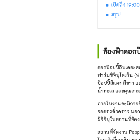
เปิดถึง 19:0
สรุป
ท้องฟ้าดอกป
ดอกป๊อปปี้อินเดอะสก
ฟาร์มชิจิบุโคเก็น (
ป๊อปปี้สีแดง สีขา
น้ำทะเล และคุณสาม
ภายในงานจะมีการจั
จอดรถชั่วคราว นอกจ
ชิจิจิบุในสถานที่จัด
สถานที่จัดงาน Popp
โดยเก้าอี้รถเข็น ทาง