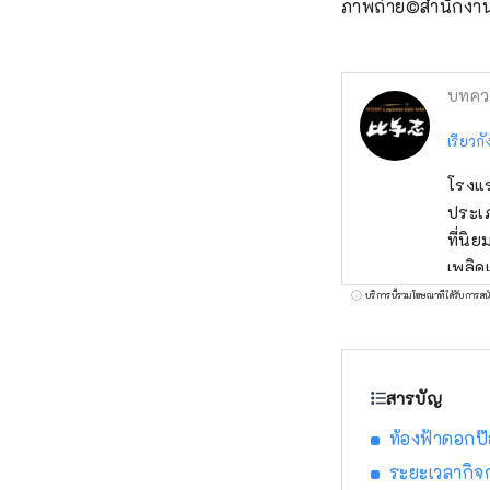
ภาพถ่าย©สำนักงา
บทคว
เรียวกั
โรงแร
ประเภ
ที่นิ
เพลิด
ตกแต่
บริการนี้รวมโฆษณาที่ได้รับการสน
ไม่รว
สารบัญ
ท้องฟ้าดอกป๊
ระยะเวลากิจ