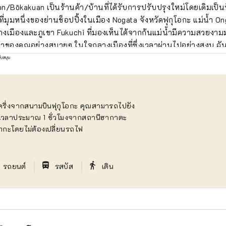
n/Bōkakuan เป็นร้านค้า/บ้านที่ได้รับการปรับปรุงใหม่โดยเดิมเป็
ยู่ที่มุมหนึ่งของย่านช็อปปิ้งในเมือง Nogata จังหวัดฟุกุโอกะ แม่น้ำ O
งเมืองและภูเขา Fukuchi ที่มองเห็นได้จากก้นแม่น้ำมีความสวยง
ลาของคุณอย่างสบายๆ ในใจกลางเมืองที่ซึ่งเวลาผ่านไปอย่างสงบ ฉั
้คน อ่านหนังสือ ถ่ายรูป และเดินเล่น การดูแลสวนที่โบกากวนก็เป็
ับสนุน
องฉันเช่นกัน มาคุยกันช้าๆ และแบ่งปันช่วงเวลาเงียบๆ กัน
ครึ่งจากสนามบินฟุกุโอกะ คุณสามารถไปยัง
เวลาประมาณ 1 ชั่วโมงจากสถานีฮากาตะ
ากะโดยไม่ต้องเปลี่ยนรถไฟ
｜
｜
directions_bus_filled
directions_walk
รถยนต์
รสบัส
เดิน