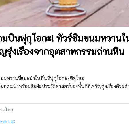
บินฟุกุโอกะ! ทัวร์ชิมขนมหวานใน
ริญรุ่งเรืองจากอุตสาหกรรมถ่านหิน
ขนมหวานที่แนะนำในพื้นที่ฟุกุโอกะ/ชิคุโฮะ

็มกระเป๋าพร้อมสัมผัสประวัติศาสตร์ของพื้นที่ที่เจริญรุ่งเรืองด้วยถ่
ามโดย
chaft LLC