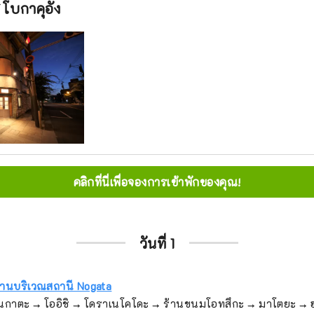
โบกาคุอัง
คลิกที่นี่เพื่อจองการเข้าพักของคุณ!
วันที่ 1
นบริเวณสถานี Nogata
นกาตะ → โออิชิ → โดราเนโคโดะ → ร้านขนมโอทสึกะ → มาโตยะ → ฮ