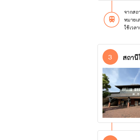
จากสถา
train
หมายเล
ใช้เวล
3
สถานี