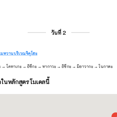
วันที่ 2
หวานบริเวณจิคุโฮะ
 → โคทาเกะ → อิซึกะ → ทากาวะ → อิซึกะ → มิยาวากะ → โนกาตะ
นหลักสูตรโมเดลนี้
3