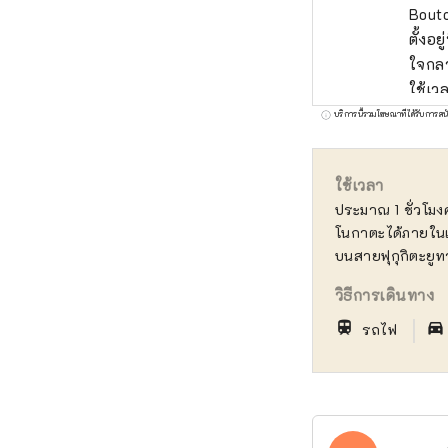
Bouto
ตั้งอ
ใจกลา
ใช้เว
ของผู
บริการนี้รวมโฆษณาที่ได้รับการสน
เวลาข
ใช้เวลา
ประมาณ 1 ชั่วโมง
โนกาตะได้ภายใน
บนสายฟุกุกิตะยูท
วิธีการเดินทาง
｜
train
directions_car_filled
รถไฟ