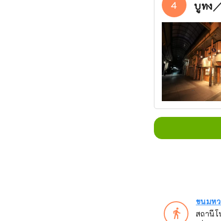
4
บูทง／
ขนมหวา
directions_walk
สถานีโ