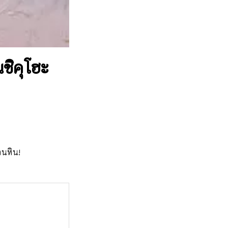
ชิคุโฮะ
านหิน!