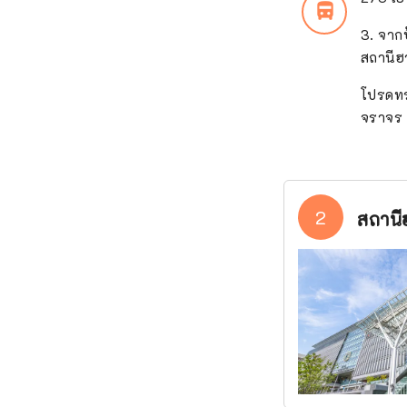
directions_bus_filled
3. จากป
สถานีฮ
โปรดทร
จราจร
2
สถานี