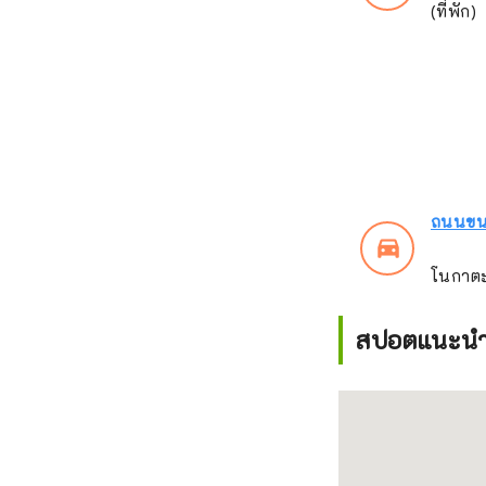
(ที่พัก)
ถนนขนม
directions_car_filled
โนกาตะ
สปอตแนะนำใ