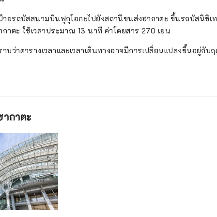
้ายรถบัสสนามบินฟุกุโอกะไปยังสถานีขนส่งฮากาตะ ขึ้นรถบัสนิชิเทตส
ากาตะ ใช้เวลาประมาณ 13 นาที ค่าโดยสาร 270 เยน
าบว่าตารางเวลาและเวลาเดินทางอาจมีการเปลี่ยนแปลงขึ้นอยู่กั
ฮากาตะ