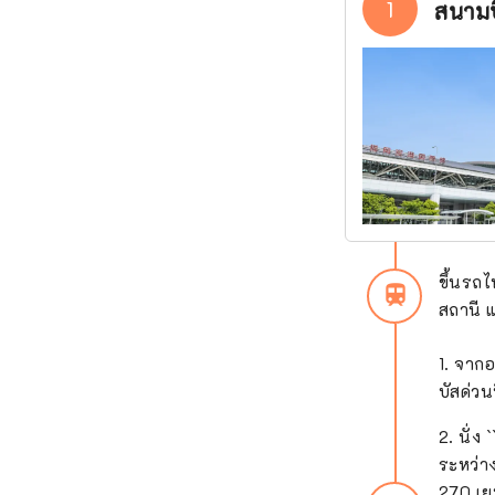
1
สนามบ
ขึ้นรถ
train
สถานี 
1. จาก
บัสด่วน
2. นั่
ระหว่า
270 เ