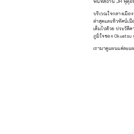
พื้นที่สถานี JR ฟุคุ
บริเวณใจกลางเมืองข
ล่าสุดและทิวทัศน์เมื
เต็มไปด้วย ประวัต
ภูมิใจของ Okuetsu 
เรามาดูแผนแต่ละแผน