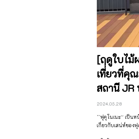
[ฤดูใบไม้
เที่ยวที่ค
สถานี JR ฟ
2024.05.28
``ฟุคุโนเนะ'' เป็นห
เกี่ยวกับเสน่ห์ของฟ