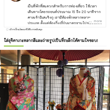
เป็นที่พักที่สะดวกสำหรับการท่องเที่ยว ใช้เวลา
เดินทางโดยรถยนต์ประมาณ 15 ถึง 20 นาทีจาก
ศาลเจ้าอิเสะจิงกุ เรามีห้องพักหลากหลาย
more
ประเภท ตั้งแต่ห้องกึ่งญี่ปุ่นมาตรฐานไปจนถึงห้อง
เตียงแฝดพร้อมอ่างอาบน้ำกลางแจ้ง อ่างอาบน้ำ
บริการนี้รวมโฆษณาที่ได้รับการสนับสนุน
แบบเปิดโล่งขนาดใหญ่ในโรงแรมใช้น้ำพุร้อน มี
กิจกรรมมากมายภายในสถานที่ รวมถึงมุมที่คุณ
ใส่อุจิคาเกะหลากสีและถ่ายรูปเป็นที่ระลึกได้ตามใจชอบ!
สามารถสวมอุจิคาเกะหลากสีได้อย่างอิสระ
ประสบการณ์การวาดภาพคาตากามิอิเสะแบบ
ดั้งเดิม ห้องปิงปอง และบิลเลียด