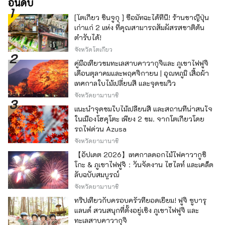
อันดับ
[โตเกียว ชินจูกุ ] ซื้อมัทฉะได้ที่นี่! ร้านชาญี่ปุ่น
เก่าแก่ 2 แห่ง ที่คุณสามารถสัมผัสรสชาติต้น
ตำรับได้!
จังหวัดโตเกียว
คู่มือเที่ยวชมทะเลสาบคาวากุจิและ ภูเขาไฟฟูจิ
เดือนตุลาคมและพฤศจิกายน | อุณหภูมิ เสื้อผ้า
เทศกาลใบไม้เปลี่ยนสี และจุดชมวิว
จังหวัดยามานาชิ
แนะนำจุดชมใบไม้เปลี่ยนสี และสถานที่น่าสนใจ
ในเมืองโฮคุโตะ เพียง 2 ชม. จากโตเกียวโดย
รถไฟด่วน Azusa
จังหวัดยามานาชิ
【อัปเดต 2026】เทศกาลดอกไม้ไฟคาวากูชิ
โกะ & ภูเขาไฟฟูจิ：วันจัดงาน ไฮไลท์ และเคล็ด
ลับฉบับสมบูรณ์
จังหวัดยามานาชิ
ทริปเที่ยวกับครอบครัวที่ยอดเยี่ยม! ฟูจิ ซูบารุ
แลนด์ สวนสนุกที่ตั้งอยู่เชิง ภูเขาไฟฟูจิ และ
ทะเลสาบคาวากุจิ