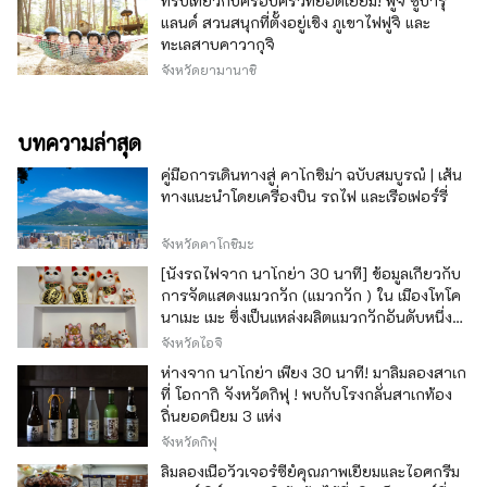
ทริปเที่ยวกับครอบครัวที่ยอดเยี่ยม! ฟูจิ ซูบารุ
แลนด์ สวนสนุกที่ตั้งอยู่เชิง ภูเขาไฟฟูจิ และ
ทะเลสาบคาวากุจิ
จังหวัดยามานาชิ
บทความล่าสุด
คู่มือการเดินทางสู่ คาโกชิม่า ฉบับสมบูรณ์ | เส้น
ทางแนะนำโดยเครื่องบิน รถไฟ และเรือเฟอร์รี่
จังหวัดคาโกชิมะ
[นั่งรถไฟจาก นาโกย่า 30 นาที] ข้อมูลเกี่ยวกับ
การจัดแสดงแมวกวัก (แมวกวัก ) ใน เมืองโทโค
นาเมะ เมะ ซึ่งเป็นแหล่งผลิตแมวกวักอันดับหนึ่ง
ของญี่ปุ่น
จังหวัดไอจิ
ห่างจาก นาโกย่า เพียง 30 นาที! มาลิ้มลองสาเก
ที่ โอกากิ จังหวัดกิฟุ ! พบกับโรงกลั่นสาเกท้อง
ถิ่นยอดนิยม 3 แห่ง
จังหวัดกิฟุ
ลิ้มลองเนื้อวัวเจอร์ซีย์คุณภาพเยี่ยมและไอศกรีม