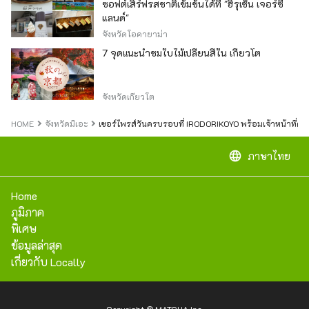
ซอฟต์เสิร์ฟรสชาติเข้มข้นได้ที่ "ฮิรุเซ็น เจอร์ซี่
แลนด์"
จังหวัดโอคายาม่า
7 จุดแนะนำชมใบไม้เปลี่ยนสีใน เกียวโต
จังหวัดเกียวโต
HOME
จังหวัดมิเอะ
เซอร์ไพรส์วันครบรอบที่ IRODORIKOYO พร้อมเจ้าหน้าที่ด
language
ภาษาไทย
Home
ภูมิภาค
พิเศษ
ข้อมูลล่าสุด
เกี่ยวกับ Locally
Copyright © MATCHA Inc.