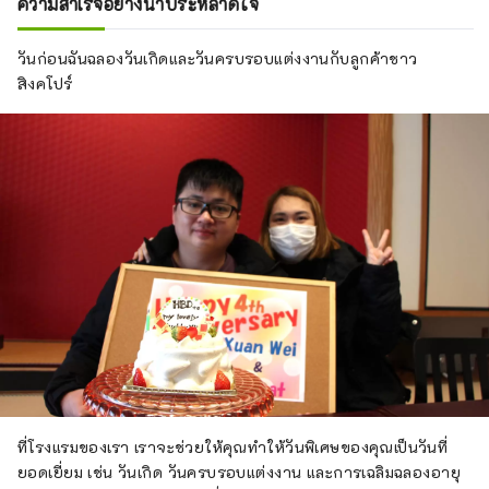
ย่า และประมาณ 30 นาทีจากนางาชิมะรีสอร์ท
ความสำเร็จอย่างน่าประหลาดใจ
ยานาบานะ โนะ ซาโตะ และซูซูกะเซอร์กิต
อาหารสีสันสดใสและมีชีวิตชีวาที่ใช้วัตถุดิบที่
วันก่อนฉันฉลองวันเกิดและวันครบรอบแต่งงานกับลูกค้าชาว
ผลิตในท้องถิ่นและบริโภคในท้องถิ่นก็เต็มไปด้วย
สิงคโปร์
เสน่ห์เช่นกัน! โรงแรมบ่อน้ำพุร้อนซึ่งยินดีต้อนรับ
เด็กๆ และเต็มไปด้วยกิจกรรมสนุกสนาน มักมี
แขกที่มากับเด็กเล็กมาบ่อยๆ
ที่โรงแรมของเรา เราจะช่วยให้คุณทำให้วันพิเศษของคุณเป็นวันที่
ยอดเยี่ยม เช่น วันเกิด วันครบรอบแต่งงาน และการเฉลิมฉลองอายุ