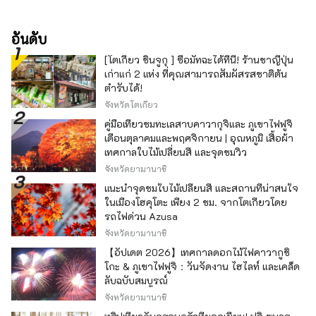
อันดับ
[โตเกียว ชินจูกุ ] ซื้อมัทฉะได้ที่นี่! ร้านชาญี่ปุ่น
เก่าแก่ 2 แห่ง ที่คุณสามารถสัมผัสรสชาติต้น
ตำรับได้!
จังหวัดโตเกียว
คู่มือเที่ยวชมทะเลสาบคาวากุจิและ ภูเขาไฟฟูจิ
เดือนตุลาคมและพฤศจิกายน | อุณหภูมิ เสื้อผ้า
เทศกาลใบไม้เปลี่ยนสี และจุดชมวิว
จังหวัดยามานาชิ
แนะนำจุดชมใบไม้เปลี่ยนสี และสถานที่น่าสนใจ
ในเมืองโฮคุโตะ เพียง 2 ชม. จากโตเกียวโดย
รถไฟด่วน Azusa
จังหวัดยามานาชิ
【อัปเดต 2026】เทศกาลดอกไม้ไฟคาวากูชิ
โกะ & ภูเขาไฟฟูจิ：วันจัดงาน ไฮไลท์ และเคล็ด
ลับฉบับสมบูรณ์
จังหวัดยามานาชิ