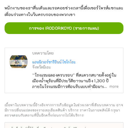
พนักงานของเราตื่นเต้นและรอคอยช่วงเวลานี้เพื่อเซอร์ไพรส์แขกและ
เพื่อนร่วมทางในวันครบรอบของพวกเขา
การจอง IRODORIKOYO (รายการแผน)
บทความโดย
แอนนิเวอร์ซารีอินน์ ไซโกโยะ
จังหวัดมิเอะ
``โรงแรมฉลองครบรอบ'' ที่สะดวกสบายตั้งอยู่ใน
เมืองน้ำพุร้อนที่มีประวัติยาวนานถึง 1,300 ปี
more
ภายในโรงแรมมีการต้อนรับแบบทำมือมากมายที่
สร้างสรรค์โดยพนักงานรุ่นเยาว์ที่ทำงานใกล้ชิด
กับลูกค้า ตั้งอยู่ในทำเลที่สะดวก ใช้เวลาเดินทาง
โดยรถยนต์ประมาณ 60 นาทีจากตัวเมืองนาโก
เนื้อหาในบทความนี้อ้างอิงจากการเก็บข้อมูลในช่วงเวลาที่เขียนบทความ อาจ
ย่า และประมาณ 30 นาทีจากนางาชิมะรีสอร์ท
มีการเปลี่ยนแปลงของรายละเอียดสินค้า บริการ ราคาในภายหลังได้ กรุณา
ยานาบานะ โนะ ซาโตะ และซูซูกะเซอร์กิต
ตรวจสอบกับสถานที่นั้นอีกครั้งก่อนการไปใช้บริการ
อาหารสีสันสดใสและมีชีวิตชีวาที่ใช้วัตถุดิบที่ผลิต
ในท้องถิ่นและบริโภคในท้องถิ่นก็เต็มไปด้วยเสน่ห์