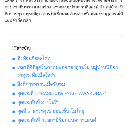
แสงสว่าง ที่ส่องประกายระยิบระยับเหนือต้นไม้ช่างงดงามตระการ
ในชื่อ "โอคายาม่า ผลไม้" และผลไม้ที่ได้รับ
ตา! ราวกับพรม แสงสว่าง เราจะแนะนำสถานที่แนะนำในหมู่บ้าน นิ
แสงแดดในสภาพอากาศอบอุ่นของ เซโตอุจิ จะมี
ชิอาวาคุระ คุระที่คุณควรไปเยี่ยมชมก่อนค่ำ เพื่อชมปรากฏการณ์นี้
คุณภาพสูงสุดในแง่ของความหวาน กลิ่น และ
แบบจำกัดเวลา
รสชาติ คุณสามารถเพลิดเพลินกับผลไม้ตาม
ฤดูกาล เช่น พีชขาว องุ่นมัสกัต และองุ่นพิโอเน่!
โอคายามะยังเป็นที่ตั้งของสถานที่ท่องเที่ยวระดับ
โลกมากมาย เช่น Okayama Castle [ปราสาท]
สารบัญ
Okayama Korakuen Garden [สวน] หนึ่งในสาม
หิ่งห้อยคืออะไร?
สวนที่โด่งดังที่สุดของญี่ปุ่น และ Kurashiki Bikan
Historical Quarter [ย่าน] ซึ่งมีประวัติศาสตร์
เวลาที่ดีที่สุดในการชมดอกซากุระใน หมู่บ้านนิชิอา
วัฒนธรรม และศิลปะอันอุดมสมบูรณ์!
วาคุระ คือเมื่อไหร่?
สิ่งที่ควรทราบเมื่อรับชม
จุดแวะที่ 1: "BASE101% -NISHIAWAKURA-"
จุดแวะพักที่ 2: "โมริ"
จุดที่ 3: อาวาคุระ ออนเซ็น โมโตยุ
จุดแวะพักที่ 4: สถานีริมถนนอาวาแลนด์