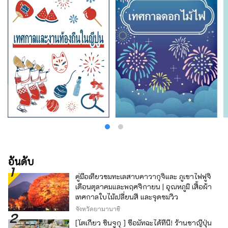
อันดับ
คู่มือเที่ยวชมทะเลสาบคาวากุจิและ ภูเขาไฟฟูจิ
เดือนตุลาคมและพฤศจิกายน | อุณหภูมิ เสื้อผ้า
เทศกาลใบไม้เปลี่ยนสี และจุดชมวิว
จังหวัดยามานาชิ
[โตเกียว ชินจูกุ ] ซื้อมัทฉะได้ที่นี่! ร้านชาญี่ปุ่น