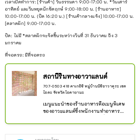
เวลาเปิดทำการ: [ร้านค้า] วันธรรมดา 9:00-17:00 น. *วันเสาร์
อาทิตย์ และวันหยุดนักขัตฤกษ์ 9:00-18:00 น. [ร้านอาหาร]
10:00-17:00 น. (ปิด 16:20 น.) [ร้านค้ากลางแจ้ง] 10:00-17:00 น.
[ตลาดผัก] 9:00-17:00 น.
ปิด: ไม่มี *ตลาดผักจะจัดขึ้นระหว่างวันที่ 31 ธันวาคม ถึง 3
มกราคม
ที่จอดรถ: มีที่จอดรถ
สถานีริมทางอาวาแลนด์
707-0503 418 คาเกอิชิ หมู่บ้านนิชิอาวาคุระ เขต
ไอดะ จังหวัดโอคายามะ
เมนูแนะนำของร้านอาหารคือเมนูพิเศษ
ของอาวะแลนด์ซึ่งพนักงานทำอาหารจะ
แนะนำตามฤดูกาล เรามีของที่ระลึกให้
เลือกมากมาย รวมถึงขนมชื่อดังจากซัน
อินและขนมชื่อดังของโอคายามะ ตลอด
จนอาหารพิเศษประจำภูมิภาคและ
บทความโดย