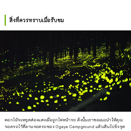
สิ่งที่ควรทราบเมื่อรับชม
ดอกไม้จะหยุดส่องแสงเมื่อถูกไฟหน้ารถ ดังนั้นเราขอแนะนำให้คุณ
จอดรถไว้ที่ลานจอดรถของ Ogaya Campground แล้วเดินไปยังจุด