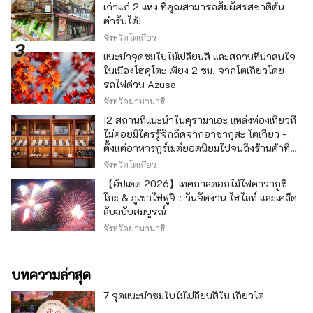
เก่าแก่ 2 แห่ง ที่คุณสามารถสัมผัสรสชาติต้น
ตำรับได้!
จังหวัดโตเกียว
แนะนำจุดชมใบไม้เปลี่ยนสี และสถานที่น่าสนใจ
ในเมืองโฮคุโตะ เพียง 2 ชม. จากโตเกียวโดย
รถไฟด่วน Azusa
จังหวัดยามานาชิ
12 สถานที่แนะนำในคุรามาเอะ แหล่งท่องเที่ยวที่
ไม่ค่อยมีใครรู้จักถัดจากอาซากุสะ โตเกียว -
ตั้งแต่อาหารกูร์เมต์ยอดนิยมไปจนถึงร้านค้าที่มี
เอกลักษณ์ -
จังหวัดโตเกียว
【อัปเดต 2026】เทศกาลดอกไม้ไฟคาวากูชิ
โกะ & ภูเขาไฟฟูจิ：วันจัดงาน ไฮไลท์ และเคล็ด
ลับฉบับสมบูรณ์
จังหวัดยามานาชิ
บทความล่าสุด
7 จุดแนะนำชมใบไม้เปลี่ยนสีใน เกียวโต