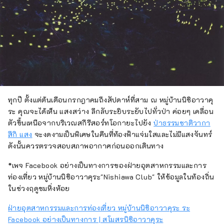
ทุกปี ตั้งแต่ต้นเดือนกรกฎาคมถึงสัปดาห์ที่สาม ณ หมู่บ้านนิชิอาวาคุ
ระ คุณจะได้เห็น แสงสว่าง ลึกลับระยิบระยับไปทั่วป่า ค่อยๆ เคลื่อน
ตัวขึ้นเหนือจากบริเวณสกีรีสอร์ทโอกายะไปยัง
ป่าธรรมชาติวากา
สึกิ แสง
จะงดงามเป็นพิเศษในคืนที่ท้องฟ้าแจ่มใสและไม่มีแสงจันทร์
ดังนั้นควรตรวจสอบสภาพอากาศก่อนออกเดินทาง
*เพจ Facebook อย่างเป็นทางการของฝ่ายอุตสาหกรรมและการ
ท่องเที่ยว หมู่บ้านนิชิอาวาคุระ"Nishiawa Club" ให้ข้อมูลในท้องถิ่น
ในช่วงฤดูชมหิ่งห้อย
ฝ่ายอุตสาหกรรมและการท่องเที่ยว หมู่บ้านนิชิอาวาคุระ ระ
Facebook อย่างเป็นทางการ | สโมสรนิชิอาวาคุระ