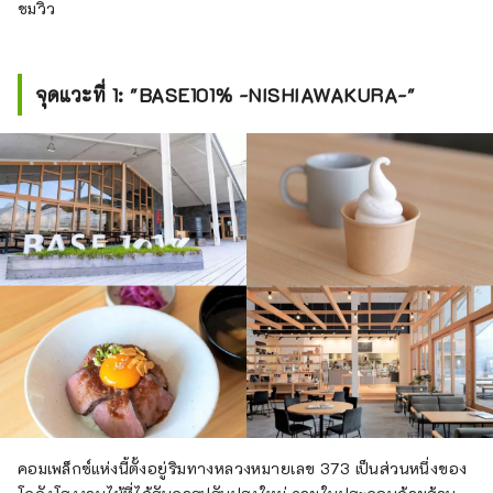
ชมวิว
จุดแวะที่ 1: "BASE101% -NISHIAWAKURA-"
คอมเพล็กซ์แห่งนี้ตั้งอยู่ริมทางหลวงหมายเลข 373 เป็นส่วนหนึ่งของ