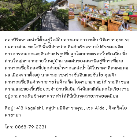
สถานีริมทางแห่งนี้ตั้งอยู่ใกล้กับทางแยกต่างระดับ นิชิอาวาคุระ ระ
บนทางด่วน ทตโตริ พื้นที่จำหน่ายสินค้าเรียงรายไปด้วยผลผลิต
ทางการเกษตรและสินค้าแปรรูปที่ปลูกโดยเกษตรกรในท้องถิ่น ซึ่ง
ส่วนใหญ่มาจากภายในหมู่บ้าน จุดเด่นของสถานีอยู่ที่การที่คุณ
สามารถซื้อผักสดที่ปลูกด้วยน้ำจากแหล่งน้ำได้ในราคาที่สมเหตุสม
ผล เนื่องจากตั้งอยู่ นาคามะ ระหว่างซันอินและซันโย คุณจึง
สามารถซื้อสินค้าจากภายในจังหวัด โอคายาม่า มะได้ รวมถึงขนม
หวานและของขึ้นชื่อประจำย่านซันอิน กังหันลมสีสันสดใสเรียงราย
อยู่ตามทางเดินข้างอาคาร ทำให้ที่นี่เป็นจุดถ่ายภาพยอดนิยม!
ที่อยู่: 418 Kageishi, หมู่บ้านนิชิอาวาคุระ, เขต Aida , จังหวัดโอ
คายาม่า
โทร: 0868-79-2331