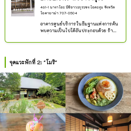
461-1 นางาโอะ นิชิอาวะกุระซง ไอดะงุน จังหวัด
โอคายาม่า 707-0504
อาคารศูนย์บริการในธีมฐานแห่งการค้น
พบความเป็นไปได้อันประกอบด้วย ร้าน
ค้าที่คัดสรรของดีในท้องถิ่น พร้อม
จำหน่ายวัสดุไม้เอาท์เล็ทสำหรับ DIY 
ร้านอาหารและคาเฟ่ที่ปรับปรุงบางส่วน
ของโรงงานวัสดุไม้ และอื่น ๆ นอกจาก
จุดแวะพักที่ 2: "โมริ"
จะสามารถเลือกซื้อผลิตภัณฑ์อาหารที่ทำ
ขึ้นอย่างพิถีพิถันและสินค้าที่ประดิษฐ์
โดยช่างฝีมือในร้านค้าแล้ว ยังมีเมนู
อาหารอันอุดมด้วยผักและเนื้อสัตว์ตาม
ธรรมชาติที่บริษัทของเราเลือกสรรเนื้อ
คุณภาพดีมาบริการในร้านอาหารด้วย
เช่นกัน อีกทั้ง ยังสามารถอิ่มอร่อยกับ
ของหวาน อาทิ วาฟเฟิลหรือซอฟท์ครีม
ไร้สารที่ทำจากนมโคของนิชิอาวะกุ
ระซง 100%
