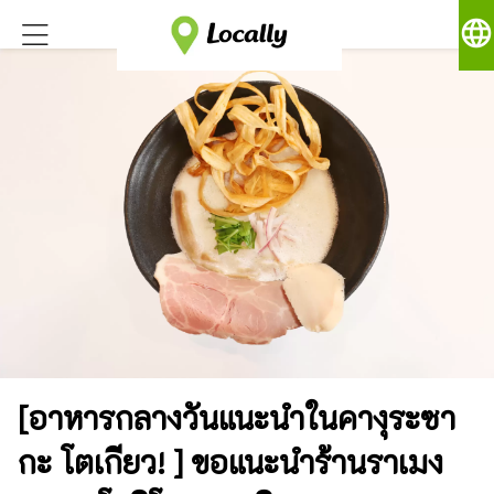
language
[อาหารกลางวันแนะนำในคางุระซา
กะ โตเกียว! ] ขอแนะนำร้านราเมง