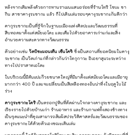
หลังจากเติมพลังด้วยการทานราเมนแสนอร่อยที่ร้านโทริ โซบะ ซา
กิน สาขาคางุระซากะ แล้ว ก็ไปเดินเล่นรอบๆคางุระซากะกันดีกว่า
คากุระซากะเป็นที่รู้จักในฐานะเมืองแห่งศิลปะและวัฒนธรรมที่
สืบทอดมาตั้งแต่สมัยเอโดะ และเต็มไปด้วยอาคารเก่าแก่และสิ่ง
อำนวยความสะดวกทางวัฒนธรรม
ตัวอย่างเช่น
วัดบิชะมอนเท็น เซ็นโคจิ
ซึ่งเป็นสถานที่ยอดนิยมในคางุ
ระซากะ เป็นวัดเก่าแก่ที่กล่าวกันว่าโทกุกาวะ อิเอยาสุแวะระหว่าง
ทางไปปราสาทเอโดะ
ในบริเวณนี้มีต้นแปะก๊วยขนาดใหญ่ที่มีมาตั้งแต่สมัยเอโดะและมีอายุ
มากกว่า 400 ปี และจะเปลี่ยนเป็นสีเหลืองทองอันน่าทึ่งในฤดูใบไม้
ร่วง
คากุระซากะโดริ
เป็นตรอกปูหินที่ตัดผ่านใจกลางคางุระซากะ และ
เรียงรายไปด้วยบ้านเก่า ร้านอาหาร และร้านกาแฟทั้งสองข้างทาง
เป็นจุดแนะนำที่คุณสามารถสัมผัสประวัติศาสตร์และวัฒนธรรมของ
คางุระซากะได้ด้วยตัวเองขณะเดินเล่น