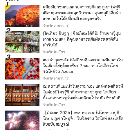
คู่มือเที่ยวชมทะเลสาบคาวากุจิและ ภูเขาไฟฟูจิ
เดือนตุลาคมและพฤศจิกายน | อุณหภูมิ เสื้อผ้า
เทศกาลใบไม้เปลี่ยนสี และจุดชมวิว
จังหวัดยามานาชิ
[โตเกียว ชินจูกุ ] ซื้อมัทฉะได้ที่นี่! ร้านชาญี่ปุ่น
เก่าแก่ 2 แห่ง ที่คุณสามารถสัมผัสรสชาติต้น
ตำรับได้!
จังหวัดโตเกียว
แนะนำจุดชมใบไม้เปลี่ยนสี และสถานที่น่าสนใจ
ในเมืองโฮคุโตะ เพียง 2 ชม. จากโตเกียวโดย
รถไฟด่วน Azusa
จังหวัดยามานาชิ
12 สถานที่แนะนำในคุรามาเอะ แหล่งท่องเที่ยวที่
ไม่ค่อยมีใครรู้จักถัดจากอาซากุสะ โตเกียว -
ตั้งแต่อาหารกูร์เมต์ยอดนิยมไปจนถึงร้านค้าที่มี
เอกลักษณ์ -
จังหวัดโตเกียว
【อัปเดต 2026】เทศกาลดอกไม้ไฟคาวากูชิ
โกะ & ภูเขาไฟฟูจิ：วันจัดงาน ไฮไลท์ และเคล็ด
ลับฉบับสมบูรณ์