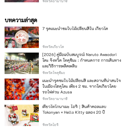
จังหวัดยามานาชิ
บทความล่าสุด
7 จุดแนะนำชมใบไม้เปลี่ยนสีใน เกียวโต
จังหวัดเกียวโต
[2026] คู่มือฉบับสมบูรณ์ Naruto Awaodori
โตะ จังหวัด โทคุชิมะ : กำหนดการ การเดินทาง
และวิธีการเพลิดเพลิน
จังหวัดโทคุชิมะ
แนะนำจุดชมใบไม้เปลี่ยนสี และสถานที่น่าสนใจ
ในเมืองโฮคุโตะ เพียง 2 ชม. จากโตเกียวโดย
รถไฟด่วน Azusa
จังหวัดยามานาชิ
เที่ยวโทโกนาเมะ ไอจิ｜สินค้าคอลแลบ
Tokonyan × Hello Kitty ฉลอง 20 ปี
จังหวัดไอจิ