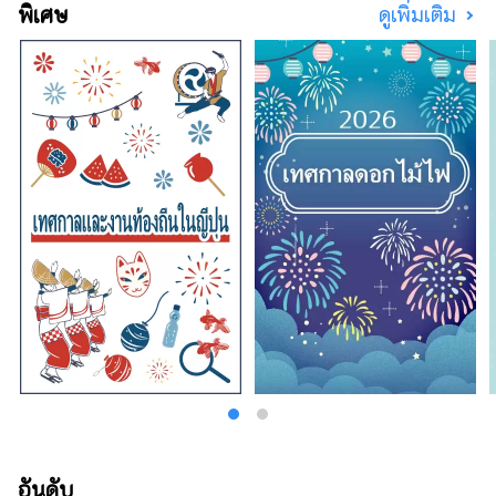
พิเศษ
ดูเพิ่มเติม
ด้านใน และคัปโปทำให้นึกถึงร้านอาหารญี่ปุ่น
รวมถึงการบริการลูกค้าที่แสดงออกถึงวัฒนธรรม
การต้อนรับแบบญี่ปุ่นอย่างเต็มที่ ไม่เพียงแต่มอบ
รสชาติเท่านั้น แต่ยังมอบประสบการณ์อีกด้วย
เป็นร้านราเมนยอดนิยมที่คุณสามารถสัมผัส
ประสบการณ์ญี่ปุ่นได้อย่างแท้จริง
อันดับ