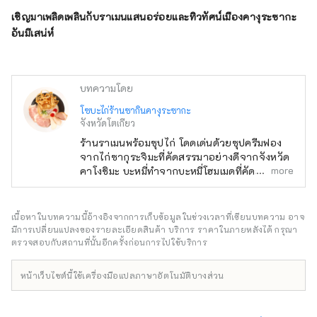
เชิญมาเพลิดเพลินกับราเมนแสนอร่อยและทิวทัศน์เมืองคางุระซากะ
อันมีเสน่ห์
บทความโดย
โซบะไก่ร้านซากินคางุระซากะ
จังหวัดโตเกียว
ร้านราเมนพร้อมซุปไก่ โดดเด่นด้วยซุปครีมฟอง
จากไก่ซากุระจิมะที่คัดสรรมาอย่างดีจากจังหวัด
more
คาโงชิมะ บะหมี่ทำจากบะหมี่โฮมเมดที่คัดสรรมา
อย่างดี และเราคำนึงถึงความเข้ากันได้กับซุป และ
เราได้สร้างต้นแบบขึ้นมาหลายแบบเพื่อให้ได้ความ
คงเส้นคงวาที่ดีที่สุดในแง่ของความแน่นและการ
เนื้อหาในบทความนี้อ้างอิงจากการเก็บข้อมูลในช่วงเวลาที่เขียนบทความ อาจ
โต้ตอบกับซุป รากหญ้าเจ้าชู้ผัดก็เป็นหนึ่งใน
มีการเปลี่ยนแปลงของรายละเอียดสินค้า บริการ ราคาในภายหลังได้ กรุณา
คุณสมบัติที่ทำให้เกิดสำเนียงทางศิลปะและมี
ตรวจสอบกับสถานที่นั้นอีกครั้งก่อนการไปใช้บริการ
รสนิยม นอกจากนี้ พวกเขาให้ความสำคัญกับตู้
คอนเทนเนอร์และการนำเสนอซึ่งสร้างวัฒนธรรม
หน้าเว็บไซต์นี้ใช้เครื่องมือแปลภาษาอัตโนมัติบางส่วน
ญี่ปุ่นขึ้นมาใหม่ ร้านอาหารชื่อดังที่ได้รับเลือกให้
เป็นหนึ่งในร้านอาหาร 100 อันดับแรกบนเว็บไซต์
ร้านอาหารชื่อดัง ``Tabelog'' เสื้อผ้าด้านนอก