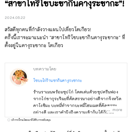
“สาขาโทริโซบะซากินคางุระซากะ”!
2024.05.22
สวัสดีทุกคนที่กำลังวางแผนไปเที่ยวโตเกียว!

ครั้งนี้เราจะมาแนะนำ "สาขาโทริโซบะซากินคางุระซากะ" ที่
ตั้งอยู่ในคางุระซากะ โตเกียว
บทความโดย
โซบะไก่ร้านซากินคางุระซากะ
ร้านราเมนพร้อมซุปไก่ โดดเด่นด้วยซุปครีมฟอง
จากไก่ซากุระจิมะที่คัดสรรมาอย่างดีจากจังหวัด
คาโงชิมะ บะหมี่ทำจากบะหมี่โฮมเมดที่คัดสรรมา
more
อย่างดี และเราคำนึงถึงความเข้ากันได้กับซุป
และเราได้สร้างต้นแบบขึ้นมาหลายแบบเพื่อให้ได้
บริการนี้รวมโฆษณาที่ได้รับการสนับสนุน
ความคงเส้นคงวาที่ดีที่สุดในแง่ของความแน่นและ