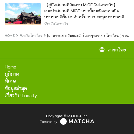
【คู่มือสถานที่จัดงาน MICE ในโอซาก้า】
แนะนำสถานที่ MICE จากนัมบะถึงสนามบิน
นานาชาติคันไซ สำหรับการประชุมนานาชาติ
และกิจกรรมองค์กร
จังหวัดโอซาก้า
HOME
จังหวัดโตเกียว
[อาหารกลางวันแนะนำในคางุระซากะ โตเกียว! ] ขอแนะ
language
ภาษาไทย
Home
ภูมิภาค
พิเศษ
ข้อมูลล่าสุด
เกี่ยวกับ Locally
Copyright © MATCHA Inc.
Powered by