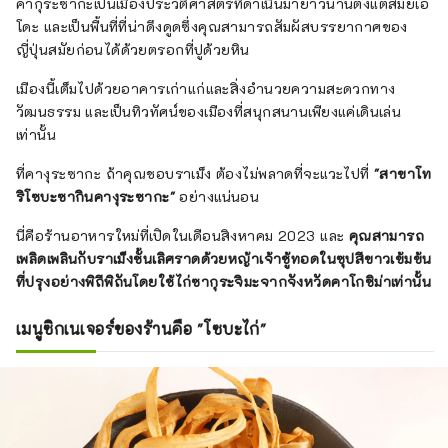
การโต้ตอบกับซุป รากหญ้าเจ้าชู้ผัดก็เป็นหนึ่งใน
คากุระซากะเป็นเมืองประวัติศาสตร์ที่ดำเนินมายาวนานตั้งแต่สมัยเอ
คุณสมบัติที่ทำให้เกิดสำเนียงทางศิลปะและมี
โดะ และเป็นพื้นที่ที่น่าดึงดูดซึ่งคุณสามารถสัมผัสบรรยากาศของ
รสนิยม นอกจากนี้ พวกเขาให้ความสำคัญกับตู้
ญี่ปุ่นสมัยก่อนได้ด้วยตรอกที่ปูด้วยหิน
คอนเทนเนอร์และการนำเสนอซึ่งสร้างวัฒนธรรม
เมืองนี้เต็มไปด้วยอาคารเก่าแก่และสิ่งอำนวยความสะดวกทาง
ญี่ปุ่นขึ้นมาใหม่ ร้านอาหารชื่อดังที่ได้รับเลือกให้
วัฒนธรรม และเป็นทิวทัศน์ของเมืองที่สนุกสนานเพียงแค่เดินเล่น
เป็นหนึ่งในร้านอาหาร 100 อันดับแรกบนเว็บไซต์
เท่านั้น
ร้านอาหารชื่อดัง ``Tabelog'' เสื้อผ้าด้านนอก
ด้านใน และคัปโปทำให้นึกถึงร้านอาหารญี่ปุ่น
ที่คางุระซากะ ถ้าคุณชอบราเม็ง ต้องไม่พลาดที่จะแวะไปที่
"สาขาโท
รวมถึงการบริการลูกค้าที่แสดงออกถึง
ริโซบะซากินคางุระซากะ"
อย่างแน่นอน
วัฒนธรรมการต้อนรับแบบญี่ปุ่นอย่างเต็มที่ ไม่
เพียงแต่มอบรสชาติเท่านั้น แต่ยังมอบ
นี่คือร้านอาหารใหม่ที่เปิดในเดือนสิงหาคม 2023 และ
คุณสามารถ
ประสบการณ์อีกด้วย เป็นร้านราเมนยอดนิยมที่
เพลิดเพลินกับราเม็งชั้นเลิศราดด้วยหญ้าเจ้าชู้ทอดในซุปสีขาวเข้มข้น
คุณสามารถสัมผัสประสบการณ์ญี่ปุ่นได้อย่าง
ที่ปรุงอย่างพิถีพิถันโดยใช้ไก่ซากุระจิมะจากจังหวัดคาโกชิม่าเท่านั้น
แท้จริง
เมนูซิกเนเจอร์ของร้านคือ "โซบะไก่"