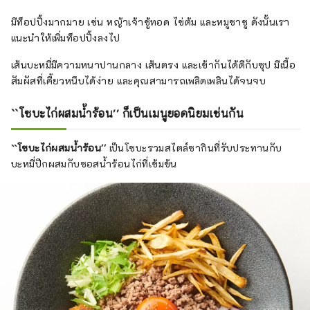
มีท็อปปิ้งมากมาย เช่น หญ้าเจ้าชู้ทอด ไข่ต้ม และหมูชาชู ดังนั้นเรา
แนะนำให้เพิ่มท็อปปิ้งลงไป
เส้นบะหมี่มีความหนาปานกลาง เส้นตรง และเข้ากันได้ดีกับซุป มีเนื้อ
สัมผัสที่เคี้ยวหนึบได้ง่าย และคุณสามารถเพลิดเพลินได้จนจบ
``โซบะไก่ผสมน้ำร้อน'' ก็เป็นเมนูยอดนิยมเช่นกัน
``โซบะไก่ผสมน้ำร้อน''
เป็นโซบะรวมสไตล์ซากินที่รับประทานกับ
บะหมี่ปีกผสมกับซอสน้ำร้อนไก่ที่เข้มข้น