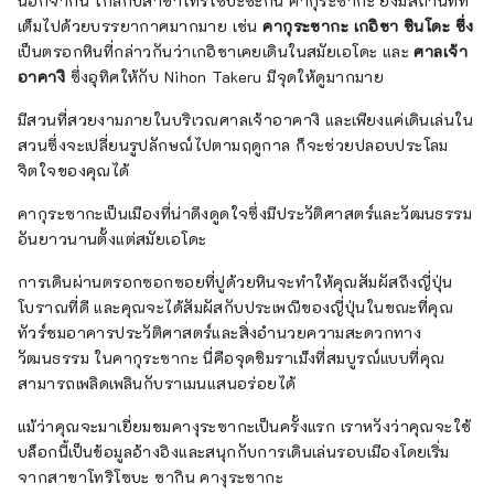
นอกจากนี้ ใกล้กับสาขาโทริโซบะซะกิน คากุระซากะ ยังมีสถานที่ที่
เต็มไปด้วยบรรยากาศมากมาย เช่น
คากุระซากะ เกอิชา ชินโดะ ซึ่ง
เป็นตรอกหินที่กล่าวกันว่าเกอิชาเคยเดินในสมัยเอโดะ และ
ศาลเจ้า
อาคางิ
ซึ่งอุทิศให้กับ Nihon Takeru มีจุดให้ดูมากมาย
มีสวนที่สวยงามภายในบริเวณศาลเจ้าอาคางิ และเพียงแค่เดินเล่นใน
สวนซึ่งจะเปลี่ยนรูปลักษณ์ไปตามฤดูกาล ก็จะช่วยปลอบประโลม
จิตใจของคุณได้
คากุระซากะเป็นเมืองที่น่าดึงดูดใจซึ่งมีประวัติศาสตร์และวัฒนธรรม
อันยาวนานตั้งแต่สมัยเอโดะ
การเดินผ่านตรอกซอกซอยที่ปูด้วยหินจะทำให้คุณสัมผัสถึงญี่ปุ่น
โบราณที่ดี และคุณจะได้สัมผัสกับประเพณีของญี่ปุ่นในขณะที่คุณ
ทัวร์ชมอาคารประวัติศาสตร์และสิ่งอำนวยความสะดวกทาง
วัฒนธรรม ในคากุระซากะ นี่คือจุดชิมราเม็งที่สมบูรณ์แบบที่คุณ
สามารถเพลิดเพลินกับราเมนแสนอร่อยได้
แม้ว่าคุณจะมาเยี่ยมชมคางุระซากะเป็นครั้งแรก เราหวังว่าคุณจะใช้
บล็อกนี้เป็นข้อมูลอ้างอิงและสนุกกับการเดินเล่นรอบเมืองโดยเริ่ม
จากสาขาโทริโซบะ ซากิน คางุระซากะ