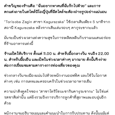
คำขวัญของร้านคือ ``ฉันอยากพาคนที่ฉันรักไปด้วย'' และการ
ตกแต่งภายในสไตล์นีโอญี่ปุ่นที่มีสไตล์จะต้องถ่ายรูปอย่างแน่นอน
"Torisoba Zagin สาขา Kagurazaka" ใช้เวลาเดินเพียง 5 นาทีจาก
สถานี Kagurazaka หลังจากเดินเล่นรอบๆ คากุระซากะแล้ว
มันจะเป็นช่วงเวลาแห่งความสุขในการเพลิดเพลินกับราเมนแสนอร่อย
ที่ร้านอาหารแห่งนี้
ร้านเปิดให้บริการ
ตั้งแต่
11.00 น. สำหรับมื้อกลางวัน
จนถึง 22.00
น.
สำหรับมื้อเย็น และเปิดในช่วงเวลาต่างๆ มากมาย ดังนั้นจึงง่าย
ต่อการเยี่ยมชมตามตารางการท่องเที่ยวของคุณ
ช่วงกลางวันจะเนืองแน่นไปด้วยพนักงานออฟฟิศ และใช้ในโอกาส
ต่างๆ เช่น การเดทและครอบครัวในช่วงเวลาอาหารเย็น
ความน่าดึงดูดใจของ "สาขาโทริโซบะซากินคางุระซากะ" ไม่ใช่แค่
รสชาติเท่านั้น แต่ยังรวมถึงการบริการลูกค้าที่สุภาพและอบอุ่นอีก
ด้วย
พนักงานจะอธิบายเมนูและคำแนะนำในการรับประทาน ดังนั้นแม้แต่