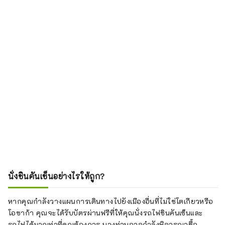
นั่งชินคันเซ็นอย่างไรให้ถูก?
หากคุณกำลังวางแผนการเดินทางไปยังเมืองอื่นที่ไม่ใช่โตเกียวหรือ
โอซาก้า คุณจะได้รับบัตรผ่านฟรีที่ให้คุณนั่งรถไฟชินคันเซ็นและ
รถไฟได้มากเท่าที่คุณต้องการ
บางท่านอาจกำลังพิจารณาซื้อ