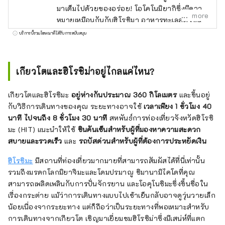
มาเต็มไปด้วยของอร่อย! โอโคโนมิยากิซึ่งมีความ
more
หมายเหมือนกันกับฮิโรชิมา อาหารทะเลสด เช่น
หอยนางรม ปลาหมึกยักษ์ ปลาซีบรีม และปลา
บริการนี้รวมโฆษณาที่ได้รับการสนับสนุน
ไหลทะเล โอโนมิจิราเมง ซึ่งขณะนี้มีจำหน่ายทั่ว
ประเทศ เนื้อฮิโรชิมะซึ่งเป็นที่ยอมรับอย่างสูงใน
ด้านคุณภาพของเนื้อสัตว์ โซบะทำมือ มะนาวและ
เกียวโตและฮิโรชิม่าอยู่ไกลแค่ไหน?
ส้ม ซึ่งเป็นผู้ผลิตรายใหญ่ที่สุดในญี่ปุ่น・แหล่ง
อาหารที่อุดมสมบูรณ์ เช่น องุ่น เป็นเอกลักษณ์
เกียวโตและฮิโรชิมะ
อยู่ห่างกันประมาณ 360 กิโลเมตร
และขึ้นอยู่
เฉพาะของฮิโรชิมะ นอกจากนี้ยังมีกิจกรรม
กับวิธีการเดินทางของคุณ ระยะทางอาจใช้
เวลาเพียง 1 ชั่วโมง 40
มากมายที่จัดขึ้นเฉพาะในภูมิภาคนี้ เช่น เทศกาล
นาที ไปจนถึง
8 ชั่วโมง 30 นาที
สหพันธ์การท่องเที่ยวจังหวัดฮิโรชิ
ทะเล คางุระ และการปลูกข้าวดอกมิบุ การปั่น
มะ (HIT) แนะนำให้ใช้
ชินคันเซ็นสำหรับผู้ที่มองหาความสะดวก
จักรยาน เดินป่า เล่นสกี และสโนว์บอร์ดบนเส้น
สบายและรวดเร็ว
และ
รถบัสด่วนสำหรับผู้ที่ต้องการประหยัดเงิน
ทางชิมานามิไคโดจะทำให้คุณกระฉับกระเฉง
มิยาจิมะซึ่งได้รับการขึ้นทะเบียนเป็นมรดกโลก
ฮิโรชิมะ
มีสถานที่ท่องเที่ยวมากมายที่สามารถสัมผัสได้ที่นี่เท่านั้น
และโดมระเบิดปรมาณูไม่ได้เป็นเพียงสถานที่ท่อง
รวมถึงมรดกโลกมิยาจิมะและโดมปรมาณู ชิมานามิไคโดที่คุณ
เที่ยวเพียงแห่งเดียว และมีวิธีมากมายให้เพลิดเพลิน
สามารถเพลิดเพลินกับการปั่นจักรยาน และโอคุโนชิมะซึ่งขึ้นชื่อใน
เรื่องกระต่าย แม้ว่าการเดินทางแบบไปเช้าเย็นกลับอาจดูวุ่นวายเล็ก
น้อยเนื่องจากระยะทาง แต่ก็ถือว่าเป็นระยะทางที่พอเหมาะสำหรับ
การเดินทางจากเกียวโต เชิญมาเยี่ยมชมฮิโรชิม่าซึ่งมีเสน่ห์ที่แตก