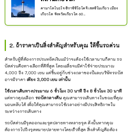
คามาโดโนะโจ ฮิกาชิชิโอโคจิ เขตชิโมเกียว เมือง
เกียวโต จังหวัดเกียวโต 60...
2. ถ้าราคาเป็นสิ่งสำคัญสำหรับคุณ ให้ขึ้นรถด่วน
สำหรับผู้ที่ต้องการประหยัดเงินแม้ว่าจะต้องใช้เวลานานก็ตาม รถ
บัสด่วนคือทางเลือกที่ดีที่สุด โดยเฉลี่ยจะมีค่าใช้จ่ายประมาณ
4,000 ถึง 7,000 เยน แต่ขึ้นอยู่กับช่วงเวลาของปีและบริษัทรถบัส
อาจมีราคา
เพียง 3,000 เยน เท่านั้น
ใช้เวลาเดินทางประมาณ 6 ชั่วโมง 30 นาที ถึง 8 ชั่วโมง 30 นาที
แต่หากคุณเลือก
รถบัสกลางคืน
คุณสามารถเดินทางในขณะที่คุณ
นอนหลับได้ เพื่อให้คุณสามารถใช้เวลาอย่างมีประสิทธิภาพใน
ระหว่างการเดินทาง
รถบัสด่วนมีจุดออกและจุดปลายทางหลายจุด ดังนั้นหากคุณ
ต้องการไปถึงจุดหมายปลายทางโดยเร็วที่สุด สิ่งสำคัญคือต้อง