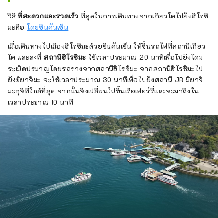
วิธี
ที่สะดวกและรวดเร็ว
ที่สุดในการเดินทางจากเกียวโตไปยังฮิโรชิ
มะคือ
โดยชินคันเซ็น
เมื่อเดินทางไปเมืองฮิโรชิมะด้วยชินคันเซ็น ให้ขึ้นรถไฟที่สถานีเกียว
โต และลงที่
สถานีฮิโรชิมะ
ใช้เวลาประมาณ 20 นาทีเพื่อไปยังโดม
ระเบิดปรมาณูโดยรถรางจากสถานีฮิโรชิมะ จากสถานีฮิโรชิมะไป
ยังมิยาจิมะ จะใช้เวลาประมาณ 30 นาทีเพื่อไปยังสถานี JR มิยาจิ
มะกุจิที่ใกล้ที่สุด จากนั้นจึงเปลี่ยนไปขึ้นเรือเฟอร์รี่และจะมาถึงใน
เวลาประมาณ 10 นาที