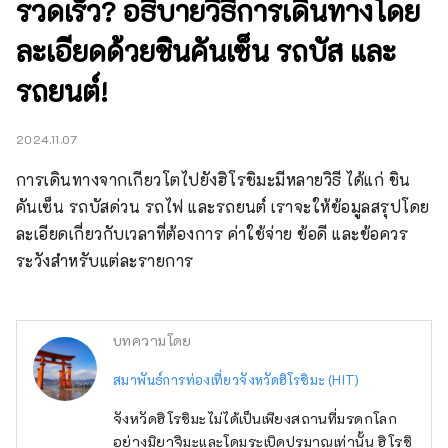
รวดเร็ว? อธิบายวิธีการเดินทางโดย
ละเอียดด้วยชินคันเซ็น รถบัส และ
รถยนต์!
2024.11.07
การเดินทางจากเกียวโตไปยังฮิโรชิมะมีหลายวิธี ได้แก่ ชิน
คันเซ็น รถบัสด่วน รถไฟ และรถยนต์ เราจะให้ข้อมูลสรุปโดย
ละเอียดเกี่ยวกับเวลาที่ต้องการ ค่าใช้จ่าย ข้อดี และข้อควร
ระวังสำหรับแต่ละรายการ
บทความโดย
สมาพันธ์การท่องเที่ยวจังหวัดฮิโรชิมะ (HIT)
จังหวัดฮิโรชิมะไม่ได้เป็นเพียงสถานที่มรดกโลก
อย่างมิยาจิมะและโดมระเบิดปรมาณูเท่านั้น ฮิโรชิ