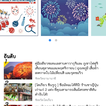
อันดับ
คู่มือเที่ยวชมทะเลสาบคาวากุจิและ ภูเขาไฟฟูจิ
เดือนตุลาคมและพฤศจิกายน | อุณหภูมิ เสื้อผ้า
เทศกาลใบไม้เปลี่ยนสี และจุดชมวิว
จังหวัดยามานาชิ
[โตเกียว ชินจูกุ ] ซื้อมัทฉะได้ที่นี่! ร้านชาญี่ปุ่น
เก่าแก่ 2 แห่ง ที่คุณสามารถสัมผัสรสชาติต้น
ตำรับได้!
จังหวัดโตเกียว