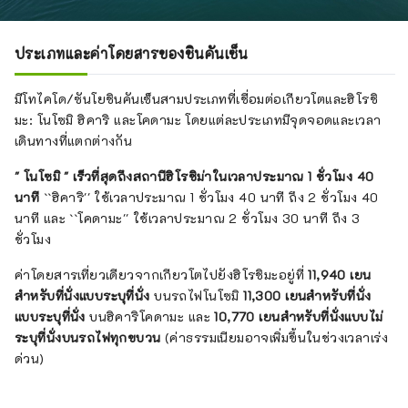
ประเภทและค่าโดยสารของชินคันเซ็น
มีโทไคโด/ซันโยชินคันเซ็นสามประเภทที่เชื่อมต่อเกียวโตและฮิโรชิ
มะ: โนโซมิ ฮิคาริ และโคดามะ โดยแต่ละประเภทมีจุดจอดและเวลา
เดินทางที่แตกต่างกัน
"
โนโซมิ
" เร็วที่สุดถึงสถานีฮิโรชิม่าในเวลาประมาณ 1 ชั่วโมง 40
นาที
``ฮิคาริ'' ใช้เวลาประมาณ 1 ชั่วโมง 40 นาที ถึง 2 ชั่วโมง 40
นาที และ ``โคดามะ'' ใช้เวลาประมาณ 2 ชั่วโมง 30 นาที ถึง 3
ชั่วโมง
ค่าโดยสารเที่ยวเดียวจากเกียวโตไปยังฮิโรชิมะอยู่ที่
11,940 เยน
สำหรับที่นั่งแบบระบุที่นั่ง
บนรถไฟโนโซมิ
11,300 เยนสำหรับที่นั่ง
แบบระบุที่นั่ง
บนฮิคาริโคดามะ และ
10,770 เยนสำหรับที่นั่งแบบไม่
ระบุที่นั่งบนรถไฟทุกขบวน
(ค่าธรรมเนียมอาจเพิ่มขึ้นในช่วงเวลาเร่ง
ด่วน)