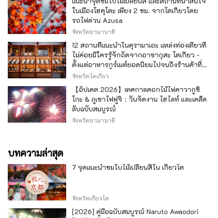
แนะนำจุดชมใบไม้เปลี่ยนสี และสถานที่น่าสนใจ
ในเมืองโฮคุโตะ เพียง 2 ชม. จากโตเกียวโดย
รถไฟด่วน Azusa
จังหวัดยามานาชิ
12 สถานที่แนะนำในคุรามาเอะ แหล่งท่องเที่ยวที่
ไม่ค่อยมีใครรู้จักถัดจากอาซากุสะ โตเกียว -
ตั้งแต่อาหารกูร์เมต์ยอดนิยมไปจนถึงร้านค้าที่มี
เอกลักษณ์ -
จังหวัดโตเกียว
【อัปเดต 2026】เทศกาลดอกไม้ไฟคาวากูชิ
โกะ & ภูเขาไฟฟูจิ：วันจัดงาน ไฮไลท์ และเคล็ด
ลับฉบับสมบูรณ์
จังหวัดยามานาชิ
บทความล่าสุด
7 จุดแนะนำชมใบไม้เปลี่ยนสีใน เกียวโต
จังหวัดเกียวโต
[2026] คู่มือฉบับสมบูรณ์ Naruto Awaodori