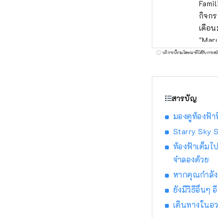
Famil
กิจกร
เดือน
"Maru
ประกา
บริการนี้รวมโฆษณาที่ได้รับการสน
ที่จะ
แต่ลู
ชิมะ 
สารบัญ
มองดูท้องฟ้า
Starry Sky 
ท้องฟ้าเต็มไ
จำลองด้วย
หากคุณกำลัง
ยังมีวิธีอื่น
เดินทางในอวก