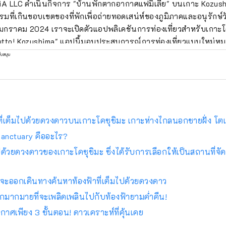
iA LLC ดำเนินกิจการ "บ้านพักตากอากาศแฟมิเลีย" บนเกาะ Kozus
รมที่เกินขอบเขตของที่พักเพื่อถ่ายทอดเสน่ห์ของภูมิภาคและอนุรักษ์ว
มกราคม 2024 เราจะเปิดตัวแอปพลิเคชันการท่องเที่ยวสำหรับเกาะโคซุ
tto! Kozushima" แอปนี้มอบประสบการณ์การท่องเที่ยวแบบใหม่หมด
ร ได้แก่
ที่ให้คุณเรียนรู้เกี่ยวกับเกาะก่อนเดินทาง และ
ที่ผู้ที่เคยไป
ับสนุน
สัมผัสประสบการณ์นี้ได้ แน่นอนว่าแอปนี้รองรับภาษาอังกฤษ เราตั้งเป้
กค้าชาวญี่ปุ่นเท่านั้นแต่รวมถึงลูกค้าต่างชาติได้สัมผัสถึงความงามที่
และสร้างโอกาสในการผูกมิตรกับผู้คนบนเกาะ
ที่เต็มไปด้วยดวงดาวบนเกาะโคซุชิมะ เกาะห่างไกลนอกชายฝั่ง โตเ
Sanctuary คืออะไร?
ปด้วยดวงดาวของเกาะโคซุชิมะ ซึ่งได้รับการเลือกให้เป็นสถานที่จั
จะออกเดินทางค้นหาท้องฟ้าที่เต็มไปด้วยดวงดาว
ๆ อีกมากมายที่จะเพลิดเพลินไปกับท้องฟ้ายามค่ำคืน!
าศเพียง 3 ขั้นตอน! ดาวเคราะห์ที่คุ้นเคย