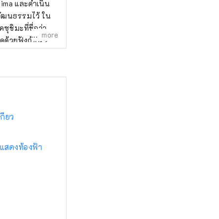
hima และดำเนิน
ัฒนธรรมไว้ ใน
ชิมะที่ชื่อว่า
more
ด้วยฟังก์ชัน 2
เยือนเกาะนี้เท่านั้น
าที่จะให้ไม่เพียง
แท้จริงของเกาะโคซุ
กียว
ดแสดงท้องฟ้า