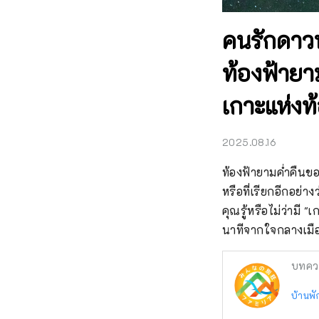
คนรักดาวห
ท้องฟ้ายา
เกาะแห่งท
2025.08.16
ท้องฟ้ายามค่ำคืนขอ
หรือที่เรียกอีกอย่า
คุณรู้หรือไม่ว่ามี
นาทีจากใจกลางเมื
บทคว
บ้านพั