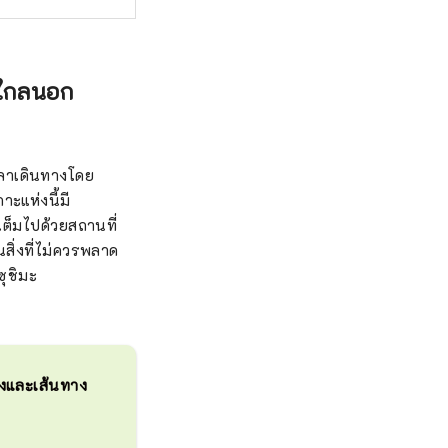
งไกลนอก
เวลาเดินทางโดย
าะแห่งนี้มี
ต็มไปด้วยสถานที่
สิ่งที่ไม่ควรพลาด
ซุชิมะ
างและเส้นทาง