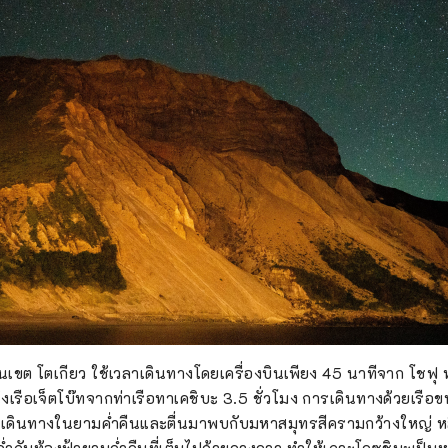
่ในเขต โตเกียว ใช้เวลาเดินทางโดยเครื่องบินเพียง 45 นาทีจาก โชฟ
่งเรือเจ็ตโบ๊ทจากท่าเรือทาเคชิบะ 3.5 ชั่วโมง การเดินทางด้วยเรือ
อกเดินทางในยามค่ำคืนและตื่นมาพบกับมหาสมุทรสีครามกว้างใหญ่ ห