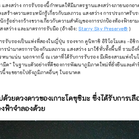
แสงสว่าง การรับรองนี้กำหนดให้มีมาตรฐานแสงสว่างภายนอกอาคา
ละสร้างความตระหนักรู้เกี่ยวกับมลภาวะ แสงสว่าง การประกาศรับรอง
นักรู้อย่างกว้างขวางเกี่ยวกับความสำคัญของการปกป้องท้องฟ้ายา
สงสว่าง และมาตรการรับมือ (อ้างอิง:
Starry Sky Preserve®
)
รรับรองเป็นแห่งที่สองในญี่ปุ่น รองจาก คูนิทาชิ อิริโอโมเตะ -อิชิกา
ีการนำมาตรการป้องกันมลภาวะ แสงสว่าง มาใช้ทั่วทั้งพื้นที่ รวมถึงพื้น
กรหนาแน่น นอกจากนี้ ณ เวลาที่ได้รับการรับรอง มีเพียงสามแห่งในโลก
ามืด” ในฐานะตัวอย่างที่ดีของการพัฒนาภูมิภาคใหม่ที่ยั่งยืนและคำน
หวนี้จะขยายไปยังภูมิภาคอื่นๆ ในอนาคต
ไปด้วยดวงดาวของเกาะโคซุชิมะ ซึ่งได้รับการเล
้องฟ้าจำลองด้วย