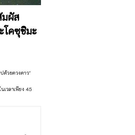
ัมผัส
ะโคซุชิมะ
มไปด้วยดวงดาว" 
ในเวลาเพียง 45 