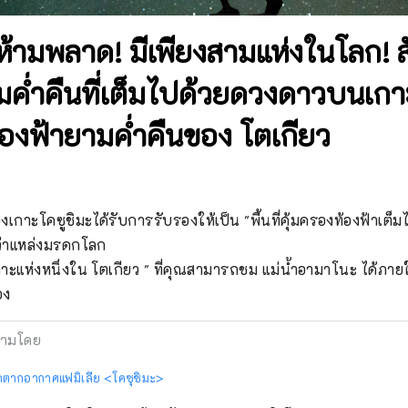
้ามพลาด! มีเพียงสามแห่งในโลก! ส
มค่ำคืนที่เต็มไปด้วยดวงดาวบนเกา
้องฟ้ายามค่ำคืนของ โตเกียว
งเกาะโคซูชิมะได้รับการรับรองให้เป็น "พื้นที่คุ้มครองท้องฟ้าเต็
งว่าแหล่งมรดกโลก

 "เกาะแห่งหนึ่งใน โตเกียว " ที่คุณสามารถชม แม่น้ำอามาโนะ ได้ภาย
อง
ามโดย
กตากอากาศแฟมิเลีย <โคซุชิมะ>