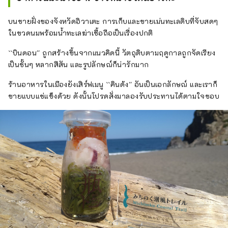
พื้นที่ดังกล่าวจะได้รับความเสียหายอย่างรุนแรง
แต่ก็สามารถฟื้นตัวได้สำเร็จด้วยการสนับสนุน
บนชายฝั่งของจังหวัดอิวาเตะ การเก็บและขายเม่นทะเลดิบที่จับสดๆ
จากทั่วทุกมุมโลก นอกจากนี้เรายังใช้ความ
ในขวดนมพร้อมน้ำทะเลฆ่าเชื้อถือเป็นเรื่องปกติ
พยายามอย่างมากในการศึกษาเรื่องการป้องกัน
ภัยพิบัติ และได้ดูแลรักษาซากภัยพิบัติจากแผ่นดิน
``บินดอน'' ถูกสร้างขึ้นจากแนวคิดนี้ วัตถุดิบตามฤดูกาลถูกจัดเรียง
ไหวและสิ่งอำนวยความสะดวกด้านนิทานพื้นบ้าน
เป็นชั้นๆ หลากสีสัน และรูปลักษณ์ก็น่ารักมาก
คุณสามารถเดินพร้อมไกด์และสัมผัส
ร้านอาหารในเมืองยังเสิร์ฟเมนู ``คินด้ง'' อันเป็นเอกลักษณ์ และเราก็
ประวัติศาสตร์แห่งการฟื้นฟู [สถานที่โด่งดังทาง
ขายแบบแช่แข็งด้วย ดังนั้นโปรดสั่งมาลองรับประทานได้ตามใจชอบ
ภาคเหนือ] คิตะยามะซากิ หน้าผาสูง 200 เมตร
ในหมู่บ้านทาโนะฮาตะ ถ้ำริวเซ็นโดะ หนึ่งในสาม
ถ้ำหินปูนที่ใหญ่ที่สุดในญี่ปุ่นในเมืองอิวาอิซูมิ และ
โจโดกะ ชายฝั่งหินสีขาวบริสุทธิ์ที่กล่าวกันว่า
เปรียบเสมือนดินแดนบริสุทธิ์ในเมืองมิยาโกะ
เมืองยามาดะมีทิวทัศน์อันงดงาม รวมถึงโอชิมะ
(ที่รู้จักกันทั่วไปในชื่อเกาะฮอลแลนด์) และโคชิมะ
(เกาะเล็กๆ) ที่ลอยอยู่ในอ่าวอันเงียบสงบ รถไฟ
ซันริกุเป็นวิธีที่สมบูรณ์แบบในการเพลิดเพลินไปกับ
บริเวณนี้ คุณสามารถนั่งรถไฟท้องถิ่นสบายๆ
และเพลิดเพลินกับทิวทัศน์จากหน้าต่างรถไฟ
[สถานที่โด่งดังในชูบุ] เมืองโอสึจิเป็นที่ตั้งของ