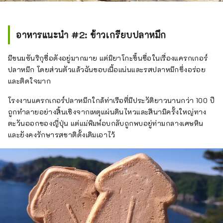
เกาะโฮไรซึ่งชาวเมืองได้รับฉายาว่า "เกาะน้ำ
เต้า" และเมืองคามาอิชิเป็นที่ตั้งของเหมืองเหล็กฮา
ชิโนะ ซึ่งเป็นเตาถลุงเหล็กสไตล์ตะวันตกที่เก่าแก่
อาหารแนะนำ #2: ข้าวเกรียบปลาหมึก
ที่สุดในญี่ปุ่น และได้รับการจดทะเบียนเป็นมรดก
โลก ทั้งทะเลและภูเขา นอกจากนี้ ศิลปะการแสดง
มีขนมซันริกุชื่อดังอยู่มากมาย แต่มิยาโกะขึ้นชื่อในเรื่องแครกเกอร์
ท้องถิ่น เช่น เชิดเสือและเชิดกวาง ก็เป็นที่นิยมใน
ปลาหมึก โดยส่วนตัวแล้วฉันชอบเนื้อแน่นและรสปลาหมึกซึ่งอร่อย
บริเวณนี้ และคุณสามารถสัมผัสประเพณีที่สืบทอด
และติดใจมาก
กันมานานในกิจกรรมและเทศกาลต่างๆ [สถานที่
โรงงานแครกเกอร์ปลาหมึกใกล้ท่าเรือที่มีประวัติยาวนานกว่า 100 ปี
ดังภาคใต้] เมืองโอฟุนาโตะมี ``ชายฝั่งโกอิชิ'' ที่
ถูกทำลายอย่างสิ้นเชิงจากเหตุแผ่นดินไหวและสึนามิครั้งใหญ่ทาง
คุณสามารถเพลิดเพลินกับทิวทัศน์ที่หลากหลาย
ตะวันออกของญี่ปุ่น แต่แม่พิมพ์อบกลับถูกพบอยู่ท่ามกลางเศษหิน
ของแนวชายฝั่งเรีย เมืองริคุเซนทากาตะมี
และยังคงรักษารสชาติดั้งเดิมเอาไว้
``พิพิธภัณฑ์ประวัติศาสตร์สึนามิแผ่นดินไหวครั้ง
ใหญ่ทางตะวันออกของญี่ปุ่น'' ซึ่งเผยแพร่ข้อเท็จ
จริงและบทเรียนเกี่ยวกับความเสียหายจากสึนามิ
และสุมิตะ เมืองนี้มีสถานที่ที่ใหญ่ที่สุดแห่งหนึ่งใน
ญี่ปุ่น มีหลายจุดที่คุณสามารถสัมผัสธรรมชาติ
และวัฒนธรรมที่เป็นเอกลักษณ์ของพื้นที่นี้ได้ เช่น
ถ้ำทาคิคัง ถ้ำหินปูนที่มีน้ำตกอยู่ภายในถ้ำ เป็น
ภูมิภาคที่คุณสามารถเพลิดเพลินกับพรแห่ง