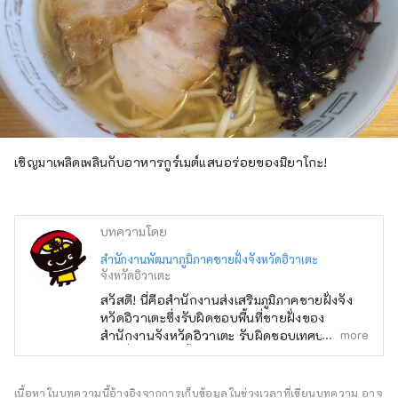
เชิญมาเพลิดเพลินกับอาหารกูร์เมต์แสนอร่อยของมิยาโกะ!
บทความโดย
สำนักงานพัฒนาภูมิภาคชายฝั่งจังหวัดอิวาเตะ
จังหวัดอิวาเตะ
สวัสดี! นี่คือสำนักงานส่งเสริมภูมิภาคชายฝั่งจัง
หวัดอิวาเตะซึ่งรับผิดชอบพื้นที่ชายฝั่งของ
more
สำนักงานจังหวัดอิวาเตะ รับผิดชอบเทศบาล
ชายฝั่ง 13 แห่ง ตั้งแต่หมู่บ้านทาโนะฮาตะทางตอน
เหนือไปจนถึงเมืองริคุเซนทากาตะทางตอนใต้ เมื่อ
วันที่ 11 มีนาคม พ.ศ. 2554 ได้เกิดสึนามิขนาด
เนื้อหาในบทความนี้อ้างอิงจากการเก็บข้อมูลในช่วงเวลาที่เขียนบทความ อาจ