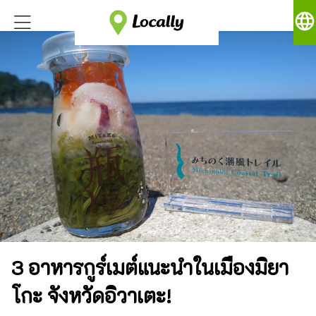
language
3 อาหารกูร์เมต์แนะนำในเมืองมิยา
โกะ จังหวัดอิวาเตะ!