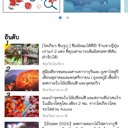
ว่า "เกาะน้ำเต้า" และเมืองคามาอิชิเป็นที่ตั้งของ
เหมืองเหล็กฮาชิโนะ ซึ่งเป็นเตาถลุงเหล็กสไตล์
ตะวันตกที่เก่าแก่ที่สุดในญี่ปุ่น และได้รับการจด
ทะเบียนเป็นมรดกโลก ทั้งทะเลและภูเขา นอกจาก
นี้ ศิลปะการแสดงท้องถิ่น เช่น เชิดเสือและเชิด
กวาง ก็เป็นที่นิยมในบริเวณนี้ และคุณสามารถ
สัมผัสประเพณีที่สืบทอดกันมานานในกิจกรรมและ
อันดับ
เทศกาลต่างๆ [สถานที่ดังภาคใต้] เมืองโอฟุนาโตะ
[โตเกียว ชินจูกุ ] ซื้อมัทฉะได้ที่นี่! ร้านชาญี่ปุ่น
มี ``ชายฝั่งโกอิชิ'' ที่คุณสามารถเพลิดเพลินกับ
เก่าแก่ 2 แห่ง ที่คุณสามารถสัมผัสรสชาติต้น
ทิวทัศน์ที่หลากหลายของแนวชายฝั่งเรีย เมืองริคุ
ตำรับได้!
เซนทากาตะมี ``พิพิธภัณฑ์ประวัติศาสตร์สึนามิ
แผ่นดินไหวครั้งใหญ่ทางตะวันออกของญี่ปุ่น'' ซึ่ง
จังหวัดโตเกียว
เผยแพร่ข้อเท็จจริงและบทเรียนเกี่ยวกับความเสีย
คู่มือเที่ยวชมทะเลสาบคาวากุจิและ ภูเขาไฟฟูจิ
หายจากสึนามิ และสุมิตะ เมืองนี้มีสถานที่ที่ใหญ่
เดือนตุลาคมและพฤศจิกายน | อุณหภูมิ เสื้อผ้า
ที่สุดแห่งหนึ่งในญี่ปุ่น มีหลายจุดที่คุณสามารถ
เทศกาลใบไม้เปลี่ยนสี และจุดชมวิว
สัมผัสธรรมชาติและวัฒนธรรมที่เป็นเอกลักษณ์
จังหวัดยามานาชิ
ของพื้นที่นี้ได้ เช่น ถ้ำทาคิคัง ถ้ำหินปูนที่มีน้ำตก
อยู่ภายในถ้ำ เป็นภูมิภาคที่คุณสามารถเพลิดเพลิน
แนะนำจุดชมใบไม้เปลี่ยนสี และสถานที่น่าสนใจ
กับพรแห่งธรรมชาติอันยิ่งใหญ่ ในขณะเดียวกันก็
ในเมืองโฮคุโตะ เพียง 2 ชม. จากโตเกียวโดย
เรียนรู้ภูมิปัญญาและบทเรียนของการอยู่ร่วมกับ
รถไฟด่วน Azusa
ภัยคุกคามของธรรมชาติ เราหวังว่าจะได้พบคุณที่
จังหวัดยามานาชิ
นั่น
【อัปเดต 2026】เทศกาลดอกไม้ไฟคาวากูชิ