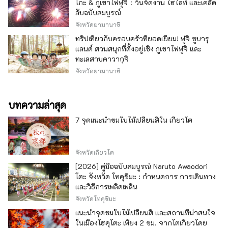
โกะ & ภูเขาไฟฟูจิ：วันจัดงาน ไฮไลท์ และเคล็ด
ลับฉบับสมบูรณ์
จังหวัดยามานาชิ
ทริปเที่ยวกับครอบครัวที่ยอดเยี่ยม! ฟูจิ ซูบารุ
แลนด์ สวนสนุกที่ตั้งอยู่เชิง ภูเขาไฟฟูจิ และ
ทะเลสาบคาวากุจิ
จังหวัดยามานาชิ
บทความล่าสุด
7 จุดแนะนำชมใบไม้เปลี่ยนสีใน เกียวโต
จังหวัดเกียวโต
[2026] คู่มือฉบับสมบูรณ์ Naruto Awaodori
โตะ จังหวัด โทคุชิมะ : กำหนดการ การเดินทาง
และวิธีการเพลิดเพลิน
จังหวัดโทคุชิมะ
แนะนำจุดชมใบไม้เปลี่ยนสี และสถานที่น่าสนใจ
ในเมืองโฮคุโตะ เพียง 2 ชม. จากโตเกียวโดย