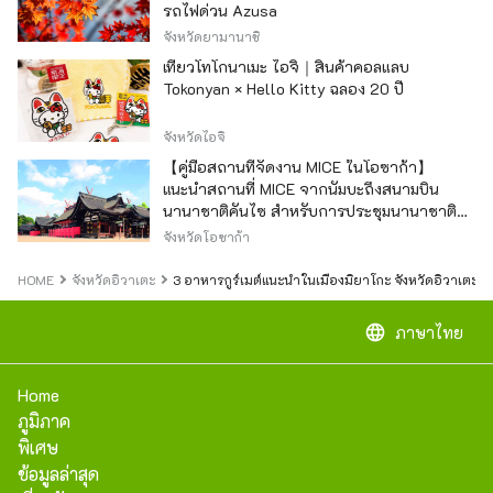
รถไฟด่วน Azusa
จังหวัดยามานาชิ
เที่ยวโทโกนาเมะ ไอจิ｜สินค้าคอลแลบ
Tokonyan × Hello Kitty ฉลอง 20 ปี
จังหวัดไอจิ
【คู่มือสถานที่จัดงาน MICE ในโอซาก้า】
แนะนำสถานที่ MICE จากนัมบะถึงสนามบิน
นานาชาติคันไซ สำหรับการประชุมนานาชาติ
และกิจกรรมองค์กร
จังหวัดโอซาก้า
HOME
จังหวัดอิวาเตะ
3 อาหารกูร์เมต์แนะนำในเมืองมิยาโกะ จังหวัดอิวาเตะ!
language
ภาษาไทย
Home
ภูมิภาค
พิเศษ
ข้อมูลล่าสุด