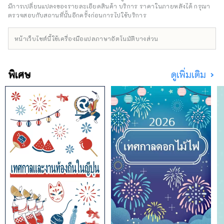
ใหญ่ซึ่งเกิดจากแผ่นดินไหวครั้งใหญ่ทางฝั่งตะวัน
มีการเปลี่ยนแปลงของรายละเอียดสินค้า บริการ ราคาในภายหลังได้ กรุณา
ออกของญี่ปุ่น เกิดขึ้นบริเวณนี้ แม้ว่าพื้นที่ดังกล่าว
ตรวจสอบกับสถานที่นั้นอีกครั้งก่อนการไปใช้บริการ
จะได้รับความเสียหายอย่างรุนแรง แต่ก็สามารถ
ฟื้นตัวได้สำเร็จด้วยการสนับสนุนจากทั่วทุกมุม
หน้าเว็บไซต์นี้ใช้เครื่องมือแปลภาษาอัตโนมัติบางส่วน
โลก นอกจากนี้เรายังใช้ความพยายามอย่างมาก
ในการศึกษาเรื่องการป้องกันภัยพิบัติ และได้ดูแล
รักษาซากภัยพิบัติจากแผ่นดินไหวและสิ่งอำนวย
พิเศษ
ดูเพิ่มเติม
ความสะดวกด้านนิทานพื้นบ้าน คุณสามารถเดิน
พร้อมไกด์และสัมผัสประวัติศาสตร์แห่งการฟื้นฟู
[สถานที่โด่งดังทางภาคเหนือ] คิตะยามะซากิ
หน้าผาสูง 200 เมตรในหมู่บ้านทาโนะฮาตะ ถ้ำริ
วเซ็นโดะ หนึ่งในสามถ้ำหินปูนที่ใหญ่ที่สุดในญี่ปุ่น
ในเมืองอิวาอิซูมิ และโจโดกะ ชายฝั่งหินสีขาว
บริสุทธิ์ที่กล่าวกันว่าเปรียบเสมือนดินแดนบริสุทธิ์
ในเมืองมิยาโกะ เมืองยามาดะมีทิวทัศน์อันงดงาม
รวมถึงโอชิมะ (ที่รู้จักกันทั่วไปในชื่อเกาะ
ฮอลแลนด์) และโคชิมะ (เกาะเล็กๆ) ที่ลอยอยู่ใน
อ่าวอันเงียบสงบ รถไฟซันริกุเป็นวิธีที่สมบูรณ์แบบ
ในการเพลิดเพลินไปกับบริเวณนี้ คุณสามารถนั่ง
รถไฟท้องถิ่นสบายๆ และเพลิดเพลินกับทิวทัศน์
จากหน้าต่างรถไฟ [สถานที่โด่งดังในชูบุ] เมืองโอ
สึจิเป็นที่ตั้งของเกาะโฮไรซึ่งชาวเมืองได้รับฉายา