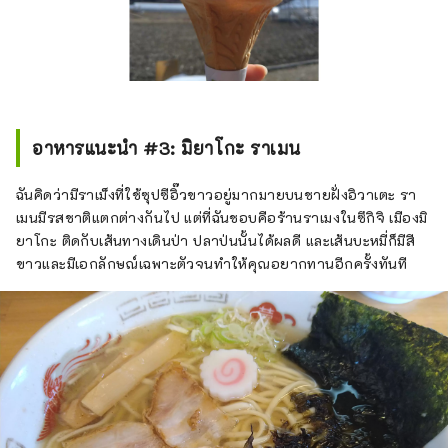
อาหารแนะนำ #3: มิยาโกะ ราเมน
ฉันคิดว่ามีราเม็งที่ใช้ซุปซีอิ๊วขาวอยู่มากมายบนชายฝั่งอิวาเตะ รา
เมนมีรสชาติแตกต่างกันไป แต่ที่ฉันชอบคือร้านราเมงในซึกิจิ เมืองมิ
ยาโกะ ติดกับเส้นทางเดินป่า ปลาป่นนั้นได้ผลดี และเส้นบะหมี่ก็มีสี
ขาวและมีเอกลักษณ์เฉพาะตัวจนทำให้คุณอยากทานอีกครั้งทันที