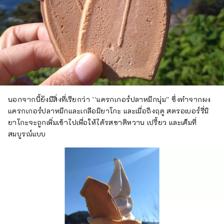
ธรรมชาติอันยิ่งใหญ่ ในขณะเดียวกันก็เรียนรู้
ภูมิปัญญาและบทเรียนของการอยู่ร่วมกับภัย
คุกคามของธรรมชาติ เราหวังว่าจะได้พบคุณที่
นั่น
นอกจากนี้ยังมีสิ่งที่เรียกว่า ``แครกเกอร์ปลาหมึกนุ่ม'' ซึ่งทำจากผง
แครกเกอร์ปลาหมึกและเกลือมิยาโกะ และเมื่อถึงฤดู สตรอเบอร์รี่มิ
ยาโกะจะถูกเพิ่มเข้าไปเพื่อให้ได้รสชาติหวาน เปรี้ยว และเค็มที่
สมบูรณ์แบบ