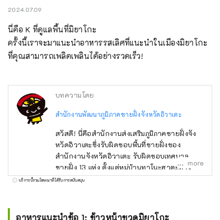
2024.07.09
นี่คือ K ที่ดูแลพื้นที่มิยาโกะ

ครั้งนี้เราจะมาแนะนำอาหารรสเลิศที่แนะนำในเมืองมิยาโกะ
ที่คุณสามารถเพลิดเพลินได้อย่างรวดเร็ว!
บทความโดย
สำนักงานพัฒนาภูมิภาคชายฝั่งจังหวัดอิวาเตะ
สวัสดี! นี่คือสำนักงานส่งเสริมภูมิภาคชายฝั่งจัง
หวัดอิวาเตะซึ่งรับผิดชอบพื้นที่ชายฝั่งของ
สำนักงานจังหวัดอิวาเตะ รับผิดชอบเทศบาล
more
ชายฝั่ง 13 แห่ง ตั้งแต่หมู่บ้านทาโนะฮาตะทาง
ตอนเหนือไปจนถึงเมืองริคุเซนทากาตะทางตอน
บริการนี้รวมโฆษณาที่ได้รับการสนับสนุน
ใต้ เมื่อวันที่ 11 มีนาคม พ.ศ. 2554 ได้เกิดสึนามิ
ขนาดใหญ่ซึ่งเกิดจากแผ่นดินไหวครั้งใหญ่ทาง
ฝั่งตะวันออกของญี่ปุ่น เกิดขึ้นบริเวณนี้ แม้ว่า
อาหารแนะนำข้อ 1: ข้าวหน้าขวดมิยาโกะ