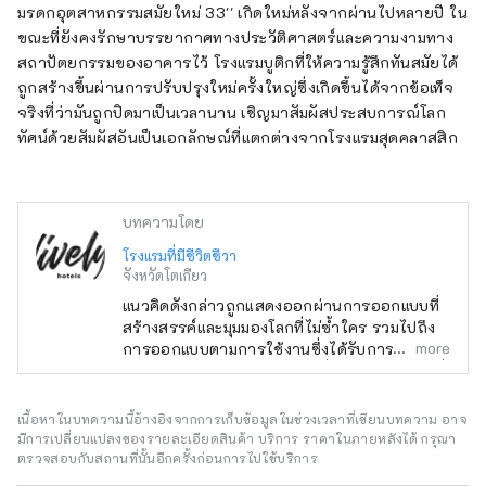
จะให้ที่พักพิงแบบโรงแรมทั่วไป เราจะมอบ
มรดกอุตสาหกรรมสมัยใหม่ 33'' เกิดใหม่หลังจากผ่านไปหลายปี ใน
"คุณค่าเชิงประสบการณ์" ที่ให้แขกได้รับการ
ขณะที่ยังคงรักษาบรรยากาศทางประวัติศาสตร์และความงามทาง
อัปเดตบางอย่างตลอดการเข้าพัก
สถาปัตยกรรมของอาคารไว้ โรงแรมบูติกที่ให้ความรู้สึกทันสมัยได้
ถูกสร้างขึ้นผ่านการปรับปรุงใหม่ครั้งใหญ่ซึ่งเกิดขึ้นได้จากข้อเท็จ
จริงที่ว่ามันถูกปิดมาเป็นเวลานาน เชิญมาสัมผัสประสบการณ์โลก
ทัศน์ด้วยสัมผัสอันเป็นเอกลักษณ์ที่แตกต่างจากโรงแรมสุดคลาสสิก
บทความโดย
โรงแรมที่มีชีวิตชีวา
จังหวัดโตเกียว
แนวคิดดังกล่าวถูกแสดงออกผ่านการออกแบบที่
สร้างสรรค์และมุมมองโลกที่ไม่ซ้ำใคร รวมไปถึง
more
การออกแบบตามการใช้งานซึ่งได้รับการ
พิจารณาอย่างละเอียดแม้กระทั่งในรายละเอียดที่
เล็กที่สุด ซึ่งช่วยให้เกิดความรู้สึกถึงความพิเศษ
ความตื่นเต้น และความสะดวกในการใช้งาน ด้วย
เนื้อหาในบทความนี้อ้างอิงจากการเก็บข้อมูลในช่วงเวลาที่เขียนบทความ อาจ
ประสบการณ์ที่สะดวกสบายผ่านบริการที่ใช้งาน
มีการเปลี่ยนแปลงของรายละเอียดสินค้า บริการ ราคาในภายหลังได้ กรุณา
ได้จริงในรูปแบบดิจิทัลและบริการส่วนบุคคลที่มี
ตรวจสอบกับสถานที่นั้นอีกครั้งก่อนการไปใช้บริการ
ชีวิตชีวาโดยพนักงานแต่ละคนพร้อมการต้อนรับที่