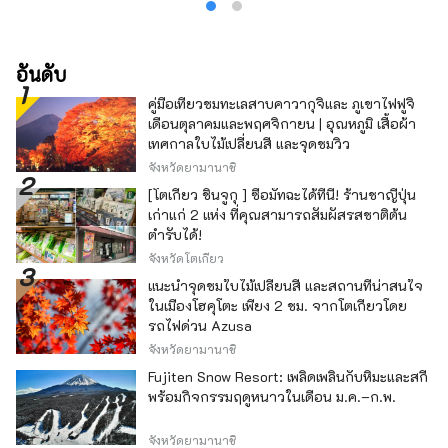
อันดับ
คู่มือเที่ยวชมทะเลสาบคาวากุจิและ ภูเขาไฟฟูจิ
เดือนตุลาคมและพฤศจิกายน | อุณหภูมิ เสื้อผ้า
เทศกาลใบไม้เปลี่ยนสี และจุดชมวิว
จังหวัดยามานาชิ
[โตเกียว ชินจูกุ ] ซื้อมัทฉะได้ที่นี่! ร้านชาญี่ปุ่น
เก่าแก่ 2 แห่ง ที่คุณสามารถสัมผัสรสชาติต้น
ตำรับได้!
จังหวัดโตเกียว
แนะนำจุดชมใบไม้เปลี่ยนสี และสถานที่น่าสนใจ
ในเมืองโฮคุโตะ เพียง 2 ชม. จากโตเกียวโดย
รถไฟด่วน Azusa
จังหวัดยามานาชิ
Fujiten Snow Resort: เพลิดเพลินกับหิมะและสกี
พร้อมกิจกรรมฤดูหนาวในเดือน ม.ค.–ก.พ.
จังหวัดยามานาชิ