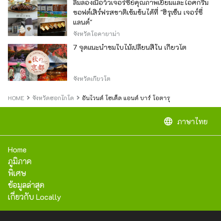
ลิ้มลองเนื้อวัวเจอร์ซีย์คุณภาพเยี่ยมและไอศกรีม
ซอฟต์เสิร์ฟรสชาติเข้มข้นได้ที่ "ฮิรุเซ็น เจอร์ซี่
แลนด์"
จังหวัดโอคายาม่า
7 จุดแนะนำชมใบไม้เปลี่ยนสีใน เกียวโต
จังหวัดเกียวโต
HOME
จังหวัดฮอกไกโด
อันไวนด์ โฮเต็ล แอนด์ บาร์ โอตารุ
language
ภาษาไทย
Home
ภูมิภาค
พิเศษ
ข้อมูลล่าสุด
เกี่ยวกับ Locally