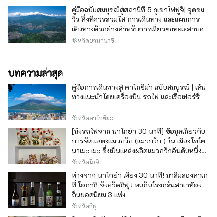
คู่มือฉบับสมบูรณ์สู่สถานีที่ 5 ภูเขาไฟฟูจิ| จุดชม
วิว สิ่งที่ควรสวมใส่ การเดินทาง และแผนการ
เดินทางตัวอย่างสำหรับการเที่ยวชมทะเลสาบคา
วากุจิ
จังหวัดยามานาชิ
บทความล่าสุด
คู่มือการเดินทางสู่ คาโกชิม่า ฉบับสมบูรณ์ | เส้น
ทางแนะนำโดยเครื่องบิน รถไฟ และเรือเฟอร์รี่
จังหวัดคาโกชิมะ
[นั่งรถไฟจาก นาโกย่า 30 นาที] ข้อมูลเกี่ยวกับ
การจัดแสดงแมวกวัก (แมวกวัก ) ใน เมืองโทโค
นาเมะ เมะ ซึ่งเป็นแหล่งผลิตแมวกวักอันดับหนึ่ง
ของญี่ปุ่น
จังหวัดไอจิ
ห่างจาก นาโกย่า เพียง 30 นาที! มาลิ้มลองสาเก
ที่ โอกากิ จังหวัดกิฟุ ! พบกับโรงกลั่นสาเกท้อง
ถิ่นยอดนิยม 3 แห่ง
จังหวัดกิฟุ