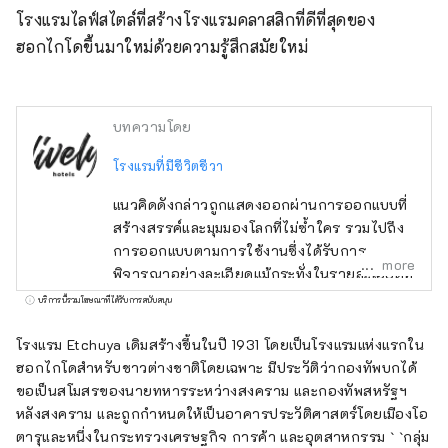
โรงแรมไลฟ์สไตล์ที่สร้างโรงแรมคลาสสิกที่ดีที่สุดของ
ฮอกไกโดขึ้นมาใหม่ด้วยความรู้สึกสมัยใหม่
บทความโดย
โรงแรมที่มีชีวิตชีวา
แนวคิดดังกล่าวถูกแสดงออกผ่านการออกแบบที่
สร้างสรรค์และมุมมองโลกที่ไม่ซ้ำใคร รวมไปถึง
การออกแบบตามการใช้งานซึ่งได้รับการ
more
พิจารณาอย่างละเอียดแม้กระทั่งในรายละเอียดที่
เล็กที่สุด ซึ่งช่วยให้เกิดความรู้สึกถึงความพิเศษ
บริการนี้รวมโฆษณาที่ได้รับการสนับสนุน
ความตื่นเต้น และความสะดวกในการใช้งาน ด้วย
ประสบการณ์ที่สะดวกสบายผ่านบริการที่ใช้งาน
โรงแรม Etchuya เดิมสร้างขึ้นในปี 1931 โดยเป็นโรงแรมแห่งแรกใน
ได้จริงในรูปแบบดิจิทัลและบริการส่วนบุคคลที่มี
ฮอกไกโดสำหรับชาวต่างชาติโดยเฉพาะ มีประวัติว่ากองทัพบกได้
ชีวิตชีวาโดยพนักงานแต่ละคนพร้อมการต้อนรับ
ขอเป็นสโมสรของนายทหารระหว่างสงคราม และกองทัพสหรัฐฯ
ที่อบอุ่นเหมือนจริง เราจะให้บริการที่พักที่ยืดหยุ่น
หลังสงคราม และถูกกำหนดให้เป็นอาคารประวัติศาสตร์โดยเมืองโอ
ได้เพื่อให้เหมาะกับไลฟ์สไตล์ที่หลากหลาย แทนที่
ตารุและหนึ่งในกระทรวงเศรษฐกิจ การค้า และอุตสาหกรรม ` `กลุ่ม