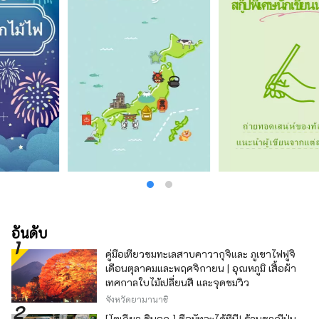
อันดับ
คู่มือเที่ยวชมทะเลสาบคาวากุจิและ ภูเขาไฟฟูจิ
เดือนตุลาคมและพฤศจิกายน | อุณหภูมิ เสื้อผ้า
เทศกาลใบไม้เปลี่ยนสี และจุดชมวิว
จังหวัดยามานาชิ
[โตเกียว ชินจูกุ ] ซื้อมัทฉะได้ที่นี่! ร้านชาญี่ปุ่น