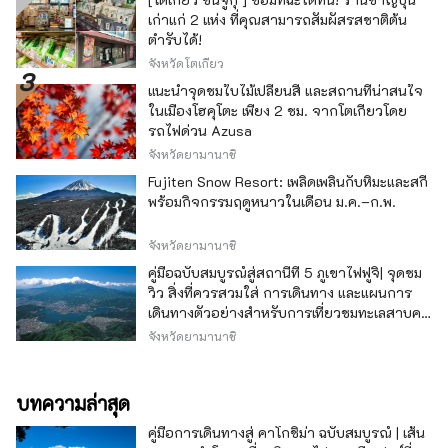
เก่าแก่ 2 แห่ง ที่คุณสามารถสัมผัสรสชาติต้น
ตำรับได้!
จังหวัดโตเกียว
แนะนำจุดชมใบไม้เปลี่ยนสี และสถานที่น่าสนใจ
ในเมืองโฮคุโตะ เพียง 2 ชม. จากโตเกียวโดย
รถไฟด่วน Azusa
จังหวัดยามานาชิ
Fujiten Snow Resort: เพลิดเพลินกับหิมะและสกี
พร้อมกิจกรรมฤดูหนาวในเดือน ม.ค.–ก.พ.
จังหวัดยามานาชิ
คู่มือฉบับสมบูรณ์สู่สถานีที่ 5 ภูเขาไฟฟูจิ| จุดชม
วิว สิ่งที่ควรสวมใส่ การเดินทาง และแผนการ
เดินทางตัวอย่างสำหรับการเที่ยวชมทะเลสาบคา
วากุจิ
จังหวัดยามานาชิ
บทความล่าสุด
คู่มือการเดินทางสู่ คาโกชิม่า ฉบับสมบูรณ์ | เส้น