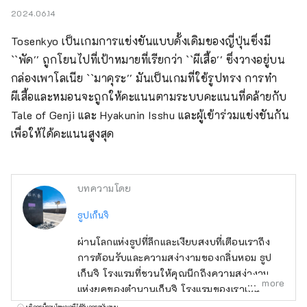
2024.06.14
Tosenkyo เป็นเกมการแข่งขันแบบดั้งเดิมของญี่ปุ่นซึ่งมี 
``พัด'' ถูกโยนไปที่เป้าหมายที่เรียกว่า ``ผีเสื้อ'' ซึ่งวางอยู่บน
กล่องเพาโลเนีย ``มาคุระ'' มันเป็นเกมที่ใช้รูปทรง การทำ
ผีเสื้อและหมอนจะถูกให้คะแนนตามระบบคะแนนที่คล้ายกับ 
Tale of Genji และ Hyakunin Isshu และผู้เข้าร่วมแข่งขันกัน
เพื่อให้ได้คะแนนสูงสุด
บทความโดย
ธูปเก็นจิ
ผ่านโลกแห่งธูปที่ลึกและเงียบสงบที่เตือนเราถึง
การต้อนรับและความสง่างามของกลิ่นหอม ธูป
เก็นจิ โรงแรมที่ชวนให้คุณนึกถึงความสง่างาม
more
แห่งยุคของตำนานเก็นจิ โรงแรมของเราเป็น
โรงแรมสไตล์ญี่ปุ่นแห่งแรกในญี่ปุ่นที่ตกแต่งในธีม
บริการนี้รวมโฆษณาที่ได้รับการสนับสนุน