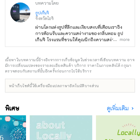
บทความโดย
ธูปเก็นจิ
จังหวัดไอจิ
ผ่านโลกแห่งธูปที่ลึกและเงียบสงบที่เตือนเราถึง
การต้อนรับและความสง่างามของกลิ่นหอม ธูป
more
เก็นจิ โรงแรมที่ชวนให้คุณนึกถึงความสง่างามแห่ง
ยุคของตำนานเก็นจิ โรงแรมของเราเป็นโรงแรม
สไตล์ญี่ปุ่นแห่งแรกในญี่ปุ่นที่ตกแต่งในธีมกลิ่น
ปลุกความสงบแห่งจิตใจที่ถูกลืม คุณจะสัมผัสได้
เนื้อหาในบทความนี้อ้างอิงจากการเก็บข้อมูลในช่วงเวลาที่เขียนบทความ อาจ
ถึงความสบายของธูปทุกที่ในห้องของคุณและทั่ว
มีการเปลี่ยนแปลงของรายละเอียดสินค้า บริการ ราคาในภายหลังได้ กรุณา
ทั้งโรงแรม
ตรวจสอบกับสถานที่นั้นอีกครั้งก่อนการไปใช้บริการ
หน้าเว็บไซต์นี้ใช้เครื่องมือแปลภาษาอัตโนมัติบางส่วน
พิเศษ
ดูเพิ่มเติม