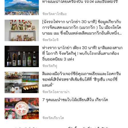
ทางแนะนำโดยเครื่องบิน รถไฟ และเรือเฟอร์รี่
จังหวัดคาโกชิมะ
[นั่งรถไฟจาก นาโกย่า 30 นาที] ข้อมูลเกี่ยวกับ
การจัดแสดงแมวกวัก (แมวกวัก ) ใน เมืองโทโค
นาเมะ เมะ ซึ่งเป็นแหล่งผลิตแมวกวักอันดับหนึ่ง
ของญี่ปุ่น
จังหวัดไอจิ
ห่างจาก นาโกย่า เพียง 30 นาที! มาลิ้มลองสาเก
ที่ โอกากิ จังหวัดกิฟุ ! พบกับโรงกลั่นสาเกท้อง
ถิ่นยอดนิยม 3 แห่ง
จังหวัดกิฟุ
ลิ้มลองเนื้อวัวเจอร์ซีย์คุณภาพเยี่ยมและไอศกรีม
ซอฟต์เสิร์ฟรสชาติเข้มข้นได้ที่ "ฮิรุเซ็น เจอร์ซี่
แลนด์"
จังหวัดโอคายาม่า
7 จุดแนะนำชมใบไม้เปลี่ยนสีใน เกียวโต
จังหวัดเกียวโต