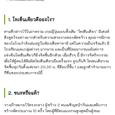
กลิ่น ปลุกความสงบแห่งจิตใจที่ถูกลืม คุณจะ
สัมผัสได้ถึงความสบายของธูปทุกที่ในห้องของ
คุณและทั่วทั้งโรงแรม
1. โทเซ็นเคียวคืออะไร?
ตามที่กล่าวไว้ในภาพรวม เกมญี่ปุ่นแบบดั้งเดิม "โทเซ็นเคียว" มีเสน่ห์
ดึงดูดใจอย่างมากสำหรับความสวยงามของพัดขว้าง คุณอาจมีภาพ
ของไมโกะกำลังเล่นอยู่ในห้องเสื่อทาทามิ แต่ในความเป็นจริงแล้ว มี
โรงเรียนและกลุ่มต่างๆ มากมาย และเป็นที่นิยมมากจนแม้แต่การ
แข่งขันโทเซ็นเคียวก็ยังจัดขึ้นอีกด้วย เมื่อเร็วๆ นี้ มีการจัดกิจกรรม
เพื่อให้ผู้คนได้สัมผัสโทเซ็นเคียวเป็นครั้งแรก ธูปเก็นจิ โทเซนเคียวจะ
จัดขึ้นทุกวันตั้งแต่เวลา 20.30 น. ที่ล็อบบี้ชั้น 1 และลูกค้าจำนวนมาก
ก็ชื่นชอบประสบการณ์นี้
2. ชนะหรือแพ้?
วางเป้าหมายไว้ตรงกลาง ผู้ขว้าง 2 คนเผชิญหน้ากันและสลับการ
ขว้างพัดประมาณ 10 ครั้ง โดยผู้ที่มีคะแนนรวมสูงสุดเป็นผู้ชนะ