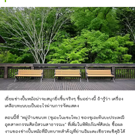
เยี่ยมช่างปั้นหม้อน่าจะสนุกยิ่งขึ้นจริงๆ ขึ้นอย่างนี้ ถ้ารู้ว่า เครื่อง
เคลือบทะนบะเป็นอะไรผ่านการจัดแสดง
ตอนนี้ที่ "หมู่บ้านชนบท (ซุเอะโนะซะโทะ) ของซุเอะทันบะประเพณี
อุตสาหกรรมศิลป์สวนสาธารณะ" ที่เพิ่มในพิพิธภัณฑ์ศิลปะ ซื้อผล
งานของช่างปั้นหม้อที่มีบทบาทสำคัญที่ย่านอิมะดะเชียวทะชิคุอิได้