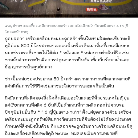
คุณจะได้รับการเยียวยาด้วยกลิ่นสมุนไพรและ
ดอกไม้ที่อ่อนโยนและน่ารื่นรมย์ตลอดสี่ฤดูกาล
เพลิดเพลินไปกับการเดินทางครั้งใหม่ในเฮียวโงะที่
กระตุ้นสัมผัสทั้งห้าของการมองเห็น การรับรส
▲หมู่บ้านของเครื่องเคลือบทะนบะกว้างออกไปเลียบไปกับทะนิคะวะ 4 to (ชิ
การสัมผัส การได้ยิน และการดมกลิ่น
โทะดะนิกะวะ)
ถูกบอกว่า เครื่องเคลือบทะนบะถูกสร้างขึ้นในย่านอิมะดะเชียวทะชิ
คุอิก่อน 800 ปีโดยประมาณตอนนี้ เครื่องดินเผาที่เครื่องเคลือบทะ
นบะช่วงแรกซึ่งขาดไม่ได้ต่อ * หม้อและ * หม้อการดำเนินชีวิตเช่น
ชามนักล้วงกระเป๋าเพื่อการปรุงอาหารเป็นต้น เพื่อเก็บรักษาน้ำและ
ธัญญาหารเป็นศูนย์กลาง
ช่างปั้นหม้อของประมาณ 50 ยังสร้างความสามารถที่หลากหลายที่
แต้มสีสันการใช้ชีวิตเช่นภาชนะใส่อาหารและแจกันเป็นต้น
ถึงมีสถานที่ผลิตของสิ่งผัดดั้งเดิมเยอะในแต่ละที่ทั่วประเทศในญี่ปุ่น
แต่เรียกสถานที่ผลิต 6 อันที่เป็นตัวแทนที่การผลิตทอดไปจวบจน
ปัจจุบันในนั้นกับ * " 6 ญี่ปุ่นเตาเผาเก่า" ตั้งแต่ยุคกลางด้วย เครื่อง
เคลือบทะนบะถูกทรัพย์สินทางวัฒนธรรมที่จับต้องไม่ได้ของประเทศ
กำหนดที่สิ่งหนึ่งนั้นด้วย ถึง แต่อาจจะถูกเรียกว่าเครื่องเคลือบทะชิคุ
อิและเครื่องเคลือบทะชิคุอิ ทะนบะ, หมดเลยเป็นความหมายที่