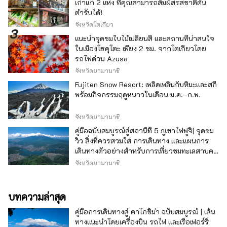
เก่าแก่ 2 แห่ง ที่คุณสามารถสัมผัสรสชาติต้น
ตำรับได้!
จังหวัดโตเกียว
แนะนำจุดชมใบไม้เปลี่ยนสี และสถานที่น่าสนใจ
ในเมืองโฮคุโตะ เพียง 2 ชม. จากโตเกียวโดย
รถไฟด่วน Azusa
จังหวัดยามานาชิ
Fujiten Snow Resort: เพลิดเพลินกับหิมะและสกี
พร้อมกิจกรรมฤดูหนาวในเดือน ม.ค.–ก.พ.
จังหวัดยามานาชิ
คู่มือฉบับสมบูรณ์สู่สถานีที่ 5 ภูเขาไฟฟูจิ| จุดชม
วิว สิ่งที่ควรสวมใส่ การเดินทาง และแผนการ
เดินทางตัวอย่างสำหรับการเที่ยวชมทะเลสาบคา
วากุจิ
จังหวัดยามานาชิ
บทความล่าสุด
คู่มือการเดินทางสู่ คาโกชิม่า ฉบับสมบูรณ์ | เส้น
ทางแนะนำโดยเครื่องบิน รถไฟ และเรือเฟอร์รี่