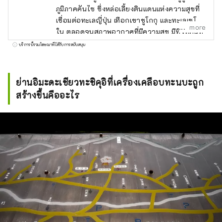
ภูมิภาคคันไซ ซึ่งหล่อเลี้ยงดินแดนแห่งความสุขที่
เชื่อมต่อทะเลญี่ปุ่น เทือกเขาชูโกกุ และทะเลเซโตะ
more
ใน ตลอดจนสภาพอากาศที่มีความสุข มีทิวทัศน์ที่
งดงามมากมายที่จะดึงดูดสายตาของคุณ เช่น
บริการนี้รวมโฆษณาที่ได้รับการสนับสนุน
ปราสาทฮิเมจิ มรดกโลกที่ได้รับเลือกให้เป็นหนึ่ง
ใน 100 จุดชมซากุระที่ดีที่สุด และทิวทัศน์ยาม
ค่ำคืนแบบพาโนรามาจากภูเขาร็อคโค แบรนด์โก
ย่านอิมะดะเชียวทะชิคุอิที่เครื่องเคลือบทะนบะถูก
เบที่มีชื่อเสียงระดับโลก KOBE BEEF ซึ่งมีความ
สร้างขึ้นคืออะไร
หมายเหมือนกันกับเนื้อทาจิมะ เป็นหนึ่งในเนื้อวัว
ชั้นนำของญี่ปุ่น และข้าวสาเก ``เฮียวโงะ ยามา
ดะ นิชิกิ'' คืออัญมณีที่จะทำให้คุณประหลาดใจ
อาริมะออนเซ็นเป็นบ่อน้ำพุร้อนที่มีชื่อเสียง และคิ
โนซากิออนเซ็นก็ปรากฏอยู่ในวรรณกรรม
มากมาย โอบล้อมด้วยธรรมชาติ ให้คุณได้ผ่อน
คลายร่างกายและจิตใจ คุณสามารถพบกับเสียง
ที่น่าจดจำ เช่น เสียงฟ้าร้องของน้ำวนนารูโตะบน
เกาะอาวาจิ และเสียงแบบไดนามิกของเทศกาล
ดอกไม้ไฟที่จัดขึ้นในสถานที่ต่างๆ ในฤดูร้อน ใน
สวนสมุนไพรและสวนพฤกษศาสตร์ในจังหวัด