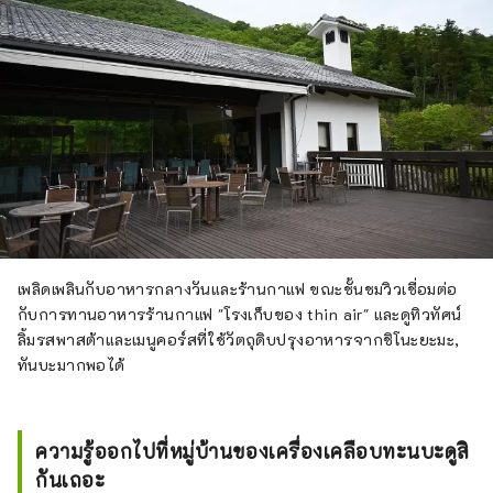
เพลิดเพลินกับอาหารกลางวันและร้านกาแฟ ขณะชั้นชมวิวเชื่อมต่อ
กับการทานอาหารร้านกาแฟ "โรงเก็บของ thin air" และดูทิวทัศน์
ลิ้มรสพาสต้าและเมนูคอร์สที่ใช้วัตถุดิบปรุงอาหารจากชิโนะยะมะ,
ทันบะมากพอได้
ความรู้ออกไปที่หมู่บ้านของเครื่องเคลือบทะนบะดูสิ
กันเถอะ