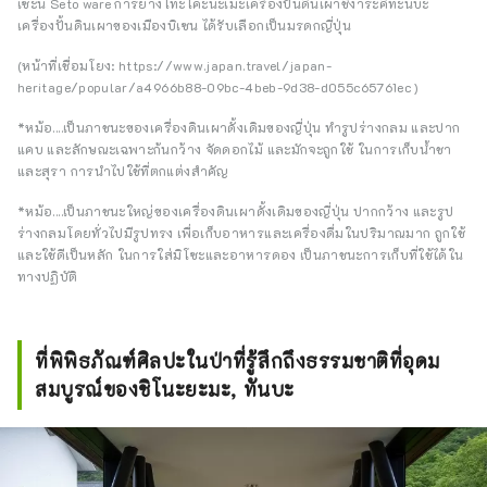
เซะน Seto ware การย่างโทะโคะนะเมะเครื่องปั้นดินเผาชิงาระคิทะนบะ
เครื่องปั้นดินเผาของเมืองบิเซน ได้รับเลือกเป็นมรดกญี่ปุ่น
(หน้าที่เชื่อมโยง:
https://www.japan.travel/japan-
heritage/popular/a4966b88-09bc-4beb-9d38-d055c65761ec )
*หม้อ....เป็นภาชนะของเครื่องดินเผาดั้งเดิมของญี่ปุ่น ทำรูปร่างกลม และปาก
แคบ และลักษณะเฉพาะก้นกว้าง จัดดอกไม้ และมักจะถูกใช้ ในการเก็บน้ำชา
และสุรา การนำไปใช้ที่ตกแต่งสำคัญ
*หม้อ....เป็นภาชนะใหญ่ของเครื่องดินเผาดั้งเดิมของญี่ปุ่น ปากกว้าง และรูป
ร่างกลมโดยทั่วไปมีรูปทรง เพื่อเก็บอาหารและเครื่องดื่มในปริมาณมาก ถูกใช้
และใช้ดีเป็นหลัก ในการใส่มิโซะและอาหารดอง เป็นภาชนะการเก็บที่ใช้ได้ใน
ทางปฏิบัติ
ที่พิพิธภัณฑ์ศิลปะในป่าที่รู้สึกถึงธรรมชาติที่อุดม
สมบูรณ์ของชิโนะยะมะ, ทันบะ