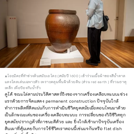
▲โอะมิคะที่ทำช่วงต้นสมัยเอโดะ (สมัยปี 1600 ) เข้าร่วมเนื้อผ้าของสีน้ำตาล
แดงโดดเด่นเฉพาะตัว เพราะคลุมพื้นผิวด้วยดิน (ส่วน red earth ) ที่รวมธาตุ
เหล็ก เพื่อป้องกันน้ำรั่ว
ดูได้ ขณะไล่ตามประวัติศาสตร์ถึงของจากเครื่องเคลือบทะนบะช่วง
แรกด้วยการจัดแสดง permanent construction ปัจจุบันใกล้
ทำการผลิตที่ติดแน่นกับการดำเนินชีวิตยุคสมัยเมื่อตอนไหนมาด้วย
เป็นลักษณะเด่นของเครื่องเคลือบทะนบะ การเปลี่ยนของวิถีชีวิตทุก
ยุคสมัยปรากฎตัวที่ภาชนะดีด้วย และ ยิ่งใกล้เข้ามาปัจจุบันเครื่อง
ดินเผาที่คุ้นเคยกับการใช้ชีวิตเราตอนนี้เช่นแจกันหรือ flat dish