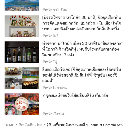
จังหวัดคาโกชิมะ
[นั่งรถไฟจาก นาโกย่า 30 นาที] ข้อมูลเกี่ยวกับ
การจัดแสดงแมวกวัก (แมวกวัก ) ใน เมืองโทโค
นาเมะ เมะ ซึ่งเป็นแหล่งผลิตแมวกวักอันดับหนึ่ง
ของญี่ปุ่น
จังหวัดไอจิ
ห่างจาก นาโกย่า เพียง 30 นาที! มาลิ้มลองสาเก
ที่ โอกากิ จังหวัดกิฟุ ! พบกับโรงกลั่นสาเกท้อง
ถิ่นยอดนิยม 3 แห่ง
จังหวัดกิฟุ
ลิ้มลองเนื้อวัวเจอร์ซีย์คุณภาพเยี่ยมและไอศกรีม
ซอฟต์เสิร์ฟรสชาติเข้มข้นได้ที่ "ฮิรุเซ็น เจอร์ซี่
แลนด์"
จังหวัดโอคายาม่า
7 จุดแนะนำชมใบไม้เปลี่ยนสีใน เกียวโต
จังหวัดเกียวโต
HOME
จังหวัดเฮียวโกะ
รู้จักเครื่องเคลือบทะนบะที่ Museum of Ceramic Art, Hy