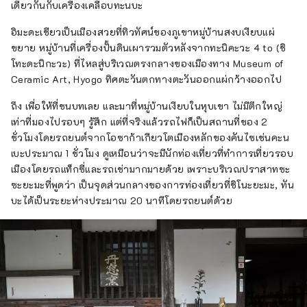
เดียวกันกับเครื่องเคลือบทะนบะ
อิมะดะเชียวเป็นเมืองสวยที่ทิวทัศน์ของภูเขาหมู่บ้านสงบเงียบแผ่
ขยาย หมู่บ้านที่เครื่องปั้นดินเผารวมตัวหลังจากทะนิคะวะ 4 to (ชิ
โทะดะนิกะวะ) ที่ไหลสู่บริเวณตรงกลางของเมืองทาง Museum of
Ceramic Art, Hyogo ทิศตะวันตกทางตะวันออกแผ่กว้างออกไป
ถึง เพื่อให้ที่ชนบทเลย และมาที่หมู่บ้านเงียบในหุบเขา ไม่มีตึกใหญ่
เท่าที่มองไปรอบๆ รู้สึก แต่ที่จริงแล้วรถไฟก็เป็นสถานที่ของ 2
ชั่วโมงโดยรถยนต์จากโอซาก้าเกียวโตเมืองหลักของคันไซเช่นคะน
เบะประมาณ 1 ชั่วโมง ดูเหมือนว่าจะมีนักท่องเที่ยวที่ทำการเที่ยวรอบ
เมืองโดยรถแท็กซี่และรถเช่ามากมายด้วย เพราะบริเวณปราสาทซะ
ซะยะมะที่พูดว่า เป็นจุดส่วนกลางของการท่องเที่ยวที่ชิโนะยะมะ, ทัน
บะได้เป็นระยะห่างประมาณ 20 นาทีโดยรถยนต์ด้วย