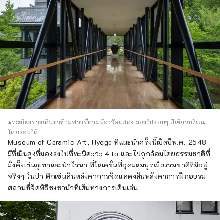
▲ระเบียงทางเดินท่าข้ามฟากที่ตามห้องจัดแสดง มองไปรอบๆ สีเขียวบริเวณ
โดยรอบได้
Museum of Ceramic Art, Hyogo ที่แนะนำครั้งนี้เปิดปีพ.ศ. 2548
มีที่เนินสูงที่มองลงไปที่ทะนิคะวะ 4 to และไปถูกล้อมโดยธรรมชาติที่
มั่งคั้งเช่นภูเขาและป่าไร่นา ที่โลเคชั่นที่อุดมสมบูรณ์ธรรมชาติที่มีอยู่
จริงๆ ในป่า ตึกเช่นสันหลังคาการจัดแสดงสันหลังคาการฝึกอบรม
สถานที่จัดพิธีชงชานำที่เส้นทางการเดินเล่น