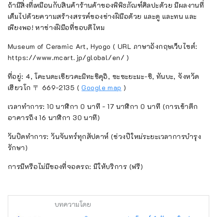
ถ้ามีสิ่งที่เหมือนกับสินค้าร้านค้าของพิพิธภัณฑ์ศิลปะด้วย มีผลงานที่
เต็มไปด้วยความสร้างสรรค์ของช่างฝีมือด้วย และดู และทน และ
เพียงพอ! หาช่างฝีมือที่ชอบดีไหม
Museum of Ceramic Art, Hyogo ( URL ภาษาอังกฤษเว็บไซต์:
https://www.mcart.jp/global/en/ )
ที่อยู่: 4, โคะนดะเชียวคะมิทะชิคุอิ, ซะซะยะมะ-ชิ, ทันบะ, จังหวัด
เฮียวโก 〒 669-2135 (
Google map
)
เวลาทำการ: 10 นาฬิกา 0 นาที - 17 นาฬิกา 0 นาที (การเข้าตึก
อาคารถึง 16 นาฬิกา 30 นาที)
วันปิดทำการ: วันจันทร์ทุกสัปดาห์ (ช่วงปีใหม่ระยะเวลาการบำรุง
รักษา)
การมีหรือไม่มีของที่จอดรถ: มีให้บริการ (ฟรี)
บทความโดย