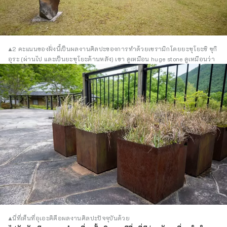
▲2 คะแนนของฝั่งนี้เป็นผลงานศิลปะของการทำด้วยเซรามิกโดยยะซุโยะชิ ซุกิ
อุระ (ผ่านไป และเป็นยะซุโยะด้านหลัง) เขา ดูเหมือน huge stone ดูเหมือนว่า
▲นี่ที่เห็นที่อุเอะคิคือผลงานศิลปะปัจจุบันด้วย