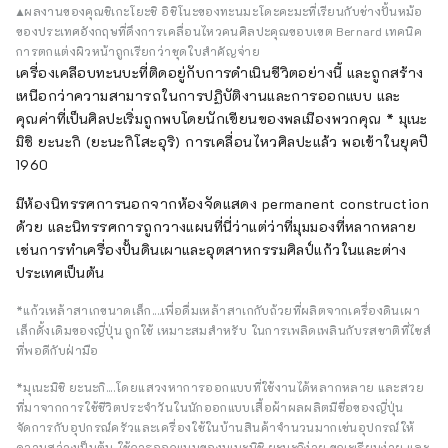
▲ผลงานของคุณชิเกะโยะชิ อิชิโนะของทะนมะโดะคะมะที่เรียนกับช่างปั้นหม้อ
ของประเทศอังกฤษที่ดึงการเคลื่อนไหวคนศิลปะคุณขอบเขต Bernard เทคนิค
การตกแต่งผิวหน้าถูกเรียกว่าชุดใบสำคัญจ่าย
เครื่องเคลือบทะนบะที่ติดอยู่กับการดำเนินชีวิตอย่างนี้ และถูกสร้าง
เหนือกว่าความสามารถในการปฏิบัติงานและการออกแบบ และ
คุณค่าที่เป็นศิลปะเริ่มถูกพบโดยนักเขียนของพลเมืองพวกคุณ * มุเนะ
มิชิ ยะนะกิ (ยะนะกิโสะอุริ) การเคลื่อนไหวศิลปะแล้ว พอเข้าในยุคปี
1960
มีห้องนิทรรศการนอกจากห้องจัดแสดง permanent construction
ด้วย และนิทรรศการถูกวางแผนที่นี่ว่าแต่ว่าที่มุมมองที่หลากหลาย
เช่นการทำเครื่องปั้นดินเผาและอุตสาหกรรมศิลป์แก้วในและต่าง
ประเทศเป็นต้น
*แก้วเหล้าสาเกขนาดเล็ก....เพื่อดื่มเหล้าสาเกกับถ้วยที่ผลิตจากเครื่องดินเผา
เล็กดั้งเดิมของญี่ปุ่น ถูกใช้ เหมาะสมสำหรับ ในการเพลิดเพลินกับรสชาติที่ไซส์
ที่พอดีกับฝ่ามือ
*มุเนะมิชิ ยะนะกิ....โดยแสวงหาการออกแบบที่ใช้งานได้หลากหลาย และสวย
ที่มาจากการใช้ชีวิตประจำวันในนักออกแบบเสื้อผ้าผลผลิตมีชื่อของญี่ปุ่น
จัดการกับอุปกรณ์ครัวและเครื่องใช้ในบ้านสินค้าจำนวนมากเช่นอุปกรณ์ให้
ความสว่างเป็นต้น ใช้การออกแบบของมุเนะมิชิ ยะนะกิง่าย ขณะเรียบง่าย และ