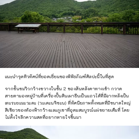
แนะนำจุดทิวทัศน์ที่ยอดเยี่ยมของพิพิธภัณฑ์ศิลปะนี้ในที่สุด
จากชั้นชมวิวกว้างขวางในชั้น 2 ของสันหลังคาทางเข้า กวาด
สายตามองหมู่บ้านที่เครื่องปั้นดินเผายืนเป็นแถวได้ที่มีฉากหลังเป็น
เทะระยะมะวะดะ (วะเดะนจิซะน) ที่ทัศนียภาพทั้งหมดที่มีขนาดใหญ่
สีเขียวของท้องฟ้ากว้างและภูเขาที่อุดมสมบูรณ์แผ่ขยายเต็มที่ โดย
ไม่ตั้งใจลึกความสดที่อยากหายใจขึ้นมา