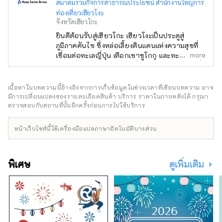
สมาคมรวมกิจการสาธารณประโยชน์ สำนักงานใหญ่การ
ท่องเที่ยวเฮียวโงะ
จังหวัดเฮียวโกะ
ยินดีต้อนรับสู่เฮียวโกะ เฮียวโงะเป็นประตูสู่
ภูมิภาคคันไซ ซึ่งหล่อเลี้ยงดินแดนแห่งความสุขที่
more
เชื่อมต่อทะเลญี่ปุ่น เทือกเขาชูโกกุ และทะเลเซโตะ
ใน ตลอดจนสภาพอากาศที่มีความสุข มีทิวทัศน์ที่
งดงามมากมายที่จะดึงดูดสายตาของคุณ เช่น
ปราสาทฮิเมจิ มรดกโลกที่ได้รับเลือกให้เป็นหนึ่ง
เนื้อหาในบทความนี้อ้างอิงจากการเก็บข้อมูลในช่วงเวลาที่เขียนบทความ อาจ
ใน 100 จุดชมซากุระที่ดีที่สุด และทิวทัศน์ยาม
มีการเปลี่ยนแปลงของรายละเอียดสินค้า บริการ ราคาในภายหลังได้ กรุณา
ค่ำคืนแบบพาโนรามาจากภูเขาร็อคโค แบรนด์โก
ตรวจสอบกับสถานที่นั้นอีกครั้งก่อนการไปใช้บริการ
เบที่มีชื่อเสียงระดับโลก KOBE BEEF ซึ่งมีความ
หมายเหมือนกันกับเนื้อทาจิมะ เป็นหนึ่งในเนื้อวัว
หน้าเว็บไซต์นี้ใช้เครื่องมือแปลภาษาอัตโนมัติบางส่วน
ชั้นนำของญี่ปุ่น และข้าวสาเก ``เฮียวโงะ ยามาดะ
นิชิกิ'' คืออัญมณีที่จะทำให้คุณประหลาดใจ อาริ
มะออนเซ็นเป็นบ่อน้ำพุร้อนที่มีชื่อเสียง และคิโน
พิเศษ
ดูเพิ่มเติม
ซากิออนเซ็นก็ปรากฏอยู่ในวรรณกรรมมากมาย
โอบล้อมด้วยธรรมชาติ ให้คุณได้ผ่อนคลาย
ร่างกายและจิตใจ คุณสามารถพบกับเสียงที่น่า
จดจำ เช่น เสียงฟ้าร้องของน้ำวนนารูโตะบนเกาะ
อาวาจิ และเสียงแบบไดนามิกของเทศกาลดอกไม้
ไฟที่จัดขึ้นในสถานที่ต่างๆ ในฤดูร้อน ในสวน