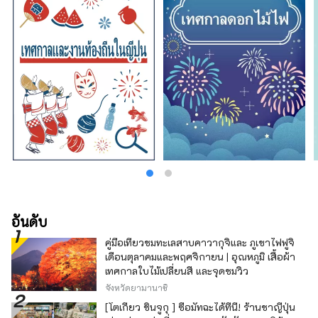
สมุนไพรและสวนพฤกษศาสตร์ในจังหวัด คุณจะ
ได้รับการเยียวยาด้วยกลิ่นสมุนไพรและดอกไม้ที่
อ่อนโยนและน่ารื่นรมย์ตลอดสี่ฤดูกาล เพลิดเพลิน
ไปกับการเดินทางครั้งใหม่ในเฮียวโงะที่กระตุ้น
สัมผัสทั้งห้าของการมองเห็น การรับรส การสัมผัส
การได้ยิน และการดมกลิ่น
อันดับ
คู่มือเที่ยวชมทะเลสาบคาวากุจิและ ภูเขาไฟฟูจิ
เดือนตุลาคมและพฤศจิกายน | อุณหภูมิ เสื้อผ้า
เทศกาลใบไม้เปลี่ยนสี และจุดชมวิว
จังหวัดยามานาชิ
[โตเกียว ชินจูกุ ] ซื้อมัทฉะได้ที่นี่! ร้านชาญี่ปุ่น