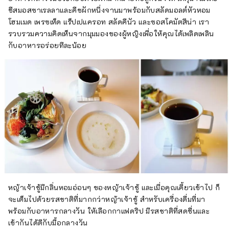
ชีสมอสซาเรลลาและคีชผักหนึ่งจานมาพร้อมกับสลัดมอลต์หัวหอม
โฮมเมด เพรซเห็ด แร็ปเปแครอท สลัดคีนัว และซอสโคมัตสึน่า เรา
รวบรวมความคิดเห็นจากมุมมองของผู้หญิงเพื่อให้คุณได้เพลิดเพลิน
กับอาหารอร่อยทีละน้อย
หญ้าเจ้าชู้มีกลิ่นหอมอ่อนๆ ของหญ้าเจ้าชู้ และเมื่อคุณเคี้ยวเข้าไป ก็
จะเต็มไปด้วยรสชาติที่มากกว่าหญ้าเจ้าชู้ สำหรับเครื่องดื่มที่มา
พร้อมกับอาหารกลางวัน ให้เลือกกาแฟดริป มีรสชาติที่สดชื่นและ
เข้ากันได้ดีกับมื้อกลางวัน