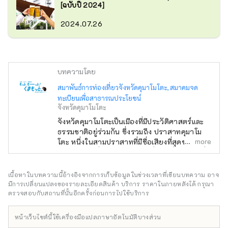
[ฉบับปี 2024]
2024.07.26
บทความโดย
สมาพันธ์การท่องเที่ยวจังหวัดคุมาโมโตะ, สมาคมจด
ทะเบียนเพื่อสาธารณประโยชน์
จังหวัดคุมาโมโตะ
จังหวัดคุมาโมโตะเป็นเมืองที่มีประวัติศาสตร์และ
ธรรมชาติอยู่ร่วมกัน ซึ่งรวมถึง ปราสาทคุมาโม
more
โตะ หนึ่งในสามปราสาทที่มีชื่อเสียงที่สุดของญี่ปุ่น
ภูเขาอาโซะ ซึ่งมีปล่องภูเขาไฟที่ใหญ่ที่สุดแห่งหนึ่ง
ของโลก และอามาคุสะ ซึ่งเป็นที่อยู่ของโลมา
ประมาณ 300 ตัว ที่นี่เป็นบ้านเกิดของคุมะมง มาส
เนื้อหาในบทความนี้อ้างอิงจากการเก็บข้อมูลในช่วงเวลาที่เขียนบทความ อาจ
คอตท้องถิ่นที่โด่งดังที่สุดของญี่ปุ่น และคุณจะ
มีการเปลี่ยนแปลงของรายละเอียดสินค้า บริการ ราคาในภายหลังได้ กรุณา
รู้สึกตื่นเต้นที่ได้พบกับคุมะมงที่ไหนสักแห่งในเมือง!
ตรวจสอบกับสถานที่นั้นอีกครั้งก่อนการไปใช้บริการ
นอกจากนี้ยังเป็นบ้านเกิดของเออิจิโระ โอดะ ผู้แต่
งมังงะชื่อดังระดับโลกเรื่องวันพีซอีกด้วย และคุณ
หน้าเว็บไซต์นี้ใช้เครื่องมือแปลภาษาอัตโนมัติบางส่วน
สามารถชมรูปปั้นของกลุ่มโจรสลัดหมวกฟางได้