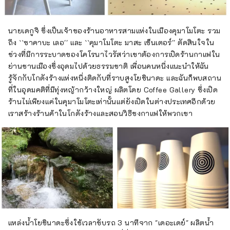
นายเดกูจิ ซึ่งเป็นเจ้าของร้านอาหารสามแห่งในเมืองคุมาโมโตะ รวม
ถึง ``ซาคาบะ เลอ'' และ ``คุมาโมโตะ มาสะ เซ็นเตอร์'' ตัดสินใจใน
ช่วงที่มีการระบาดของโคโรนาไวรัสว่าเขาต้องการเปิดร้านกาแฟใน
ย่านชานเมืองซึ่งอุดมไปด้วยธรรมชาติ เพื่อนคนหนึ่งแนะนำให้ฉัน
รู้จักกับโกดังร้างแห่งหนึ่งติดกับที่ราบสูงโยชินาดะ และฉันก็พบสถาน
ที่ในอุดมคติที่มีทุ่งหญ้ากว้างใหญ่ ผลิตโดย Coffee Gallery ซึ่งเปิด
ร้านไม่เพียงแค่ในคุมาโมโตะเท่านั้นแต่ยังเปิดในต่างประเทศอีกด้วย
เราสร้างร้านค้าในโกดังร้างและสอนวิธีชงกาแฟให้พวกเขา
แหล่งน้ำโยชินาดะซึ่งใช้เวลาขับรถ 3 นาทีจาก "เดอะเดย์" ผลิตน้ำ