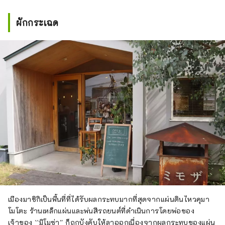
ผักกระเฉด
เมืองมาชิกิเป็นพื้นที่ที่ได้รับผลกระทบมากที่สุดจากแผ่นดินไหวคุมา
โมโตะ ร้านเหล็กแผ่นและพ่นสีรถยนต์ที่ดำเนินการโดยพ่อของ
เจ้าของ ``มิโมซ่า'' ก็ถูกบังคับให้ลาออกเนื่องจากผลกระทบของแผ่น