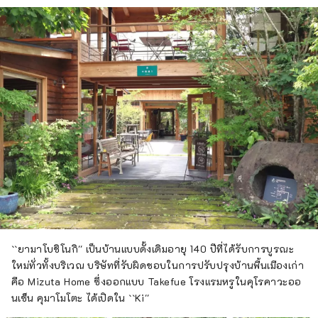
``ยามาโบชิโนกิ'' เป็นบ้านแบบดั้งเดิมอายุ 140 ปีที่ได้รับการบูรณะ
ใหม่ทั่วทั้งบริเวณ บริษัทที่รับผิดชอบในการปรับปรุงบ้านพื้นเมืองเก่า
คือ Mizuta Home ซึ่งออกแบบ Takefue โรงแรมหรูในคุโรคาวะออ
นเซ็น คุมาโมโตะ ได้เปิดใน ``Ki''