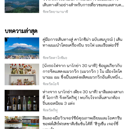
เดินทางตัวอย่างสำหรับการเที่ยวชมทะเลสาบคา
วากุจิ
จังหวัดยามานาชิ
บทความล่าสุด
คู่มือการเดินทางสู่ คาโกชิม่า ฉบับสมบูรณ์ | เส้น
ทางแนะนำโดยเครื่องบิน รถไฟ และเรือเฟอร์รี่
จังหวัดคาโกชิมะ
[นั่งรถไฟจาก นาโกย่า 30 นาที] ข้อมูลเกี่ยวกับ
การจัดแสดงแมวกวัก (แมวกวัก ) ใน เมืองโทโค
นาเมะ เมะ ซึ่งเป็นแหล่งผลิตแมวกวักอันดับหนึ่ง
ของญี่ปุ่น
จังหวัดไอจิ
ห่างจาก นาโกย่า เพียง 30 นาที! มาลิ้มลองสาเก
ที่ โอกากิ จังหวัดกิฟุ ! พบกับโรงกลั่นสาเกท้อง
ถิ่นยอดนิยม 3 แห่ง
จังหวัดกิฟุ
ลิ้มลองเนื้อวัวเจอร์ซีย์คุณภาพเยี่ยมและไอศกรีม
ซอฟต์เสิร์ฟรสชาติเข้มข้นได้ที่ "ฮิรุเซ็น เจอร์ซี่