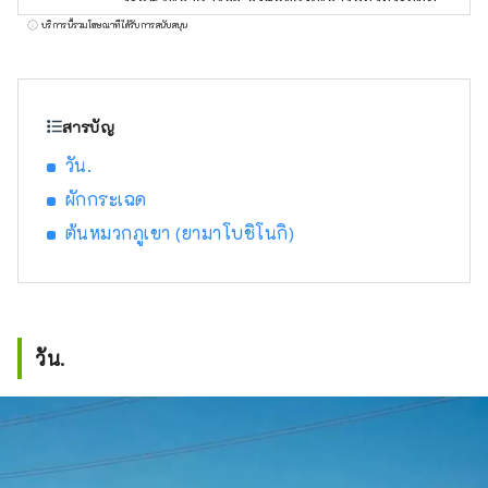
แห่งหนึ่งของโลก และอามาคุสะ ซึ่งเป็นที่อยู่ของ
บริการนี้รวมโฆษณาที่ได้รับการสนับสนุน
โลมาประมาณ 300 ตัว ที่นี่เป็นบ้านเกิดของคุ
มะมง มาสคอตท้องถิ่นที่โด่งดังที่สุดของญี่ปุ่น และ
คุณจะรู้สึกตื่นเต้นที่ได้พบกับคุมะมงที่ไหนสักแห่ง
ในเมือง! นอกจากนี้ยังเป็นบ้านเกิดของเออิจิโระ
สารบัญ
โอดะ ผู้แต่งมังงะชื่อดังระดับโลกเรื่องวันพีซอีก
วัน.
ด้วย และคุณสามารถชมรูปปั้นของกลุ่มโจรสลัด
หมวกฟางได้ทั่วทั้งจังหวัด อาหารและเครื่องดื่มที่
ผักกระเฉด
ทำจากวัตถุดิบสดใหม่จากทั่วทั้งจังหวัดล้วนแต่มี
ต้นหมวกภูเขา (ยามาโบชิโนกิ)
รสชาติอร่อยทั้งสิ้น เชิญมาเยี่ยมชมจังหวัดคุมาโม
โตะซึ่งจะปลอบประโลมประสาทสัมผัสทั้งห้าของ
คุณ!
วัน.