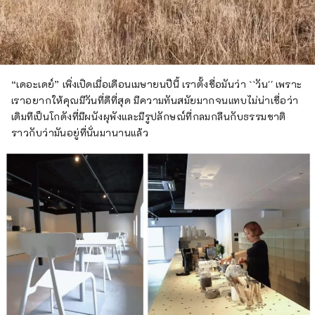
“เดอะเดย์” เพิ่งเปิดเมื่อเดือนเมษายนปีนี้ เราตั้งชื่อมันว่า ``วัน'' เพราะ
เราอยากให้คุณมีวันที่ดีที่สุด มีความทันสมัยมากจนแทบไม่น่าเชื่อว่า
เดิมทีเป็นโกดังที่มีผนังผุพังและมีรูปลักษณ์ที่กลมกลืนกับธรรมชาติ
ราวกับว่ามันอยู่ที่นั่นมานานแล้ว