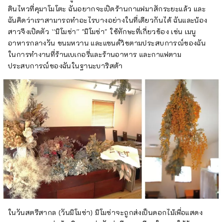
ดินไหวที่คุมาโมโตะ ฉันอยากจะเปิดร้านกาแฟมาสักระยะแล้ว และ
ฉันคิดว่าเราสามารถทำอะไรบางอย่างในที่เดียวกันได้ ฉันและน้อง
สาวจึงเปิดตัว ``มิโมซ่า'' "มิโมซ่า" ใช้ทักษะที่เกี่ยวข้อง เช่น เมนู
อาหารกลางวัน ขนมหวาน และแซนด์วิชตามประสบการณ์ของฉัน
ในการทำงานที่ร้านเบเกอรี่และร้านอาหาร และกาแฟตาม
ประสบการณ์ของฉันในฐานะบาริสต้า
ในวันสตรีสากล (วันมิโมซ่า) มิโมซ่าจะถูกส่งเป็นดอกไม้เพื่อแสดง