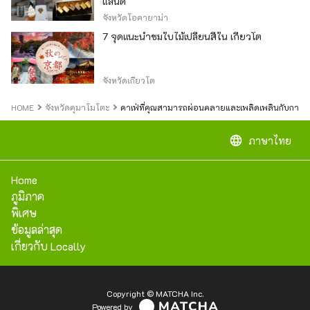
แลนด์"
จังหวัดโอคายาม่า
7 จุดแนะนำชมใบไม้เปลี่ยนสีใน เกียวโต
จังหวัดเกียวโต
HOME
จังหวัดคุมาโมโตะ
คาเฟ่ที่คุณสามารถผ่อนคลายและเพลิดเพลินกับการเ
language
ภาษาไทย
Home
ภูมิภาค
พิเศษ
ข้อมูลล่าสุด
เกี่ยวกับ Locally
Copyright © MATCHA Inc.
Powered by