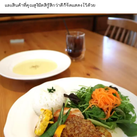
และสินค้าที่คุณสุงิมิตสึรู้สึกว่าดีก็จัดแสดงไว้ด้วย