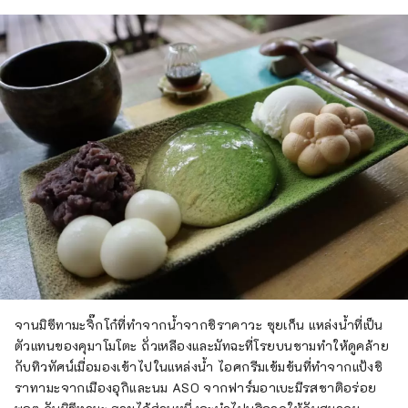
จานมิซึทามะจิ๊กโก๋ที่ทำจากน้ำจากชิราคาวะ ซุยเก็น แหล่งน้ำที่เป็น
ตัวแทนของคุมาโมโตะ ถั่วเหลืองและมัทฉะที่โรยบนชามทำให้ดูคล้าย
กับทิวทัศน์เมื่อมองเข้าไปในแหล่งน้ำ ไอศกรีมเข้มข้นที่ทำจากแป้งชิ
ราทามะจากเมืองอุกิและนม ASO จากฟาร์มอาเบะมีรสชาติอร่อย