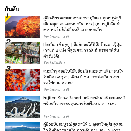
อันดับ
คู่มือเที่ยวชมทะเลสาบคาวากุจิและ ภูเขาไฟฟูจิ
เดือนตุลาคมและพฤศจิกายน | อุณหภูมิ เสื้อผ้า
เทศกาลใบไม้เปลี่ยนสี และจุดชมวิว
จังหวัดยามานาชิ
[โตเกียว ชินจูกุ ] ซื้อมัทฉะได้ที่นี่! ร้านชาญี่ปุ่น
เก่าแก่ 2 แห่ง ที่คุณสามารถสัมผัสรสชาติต้น
ตำรับได้!
จังหวัดโตเกียว
แนะนำจุดชมใบไม้เปลี่ยนสี และสถานที่น่าสนใจ
ในเมืองโฮคุโตะ เพียง 2 ชม. จากโตเกียวโดย
รถไฟด่วน Azusa
จังหวัดยามานาชิ
Fujiten Snow Resort: เพลิดเพลินกับหิมะและสกี
พร้อมกิจกรรมฤดูหนาวในเดือน ม.ค.–ก.พ.
จังหวัดยามานาชิ
คู่มือฉบับสมบูรณ์สู่สถานีที่ 5 ภูเขาไฟฟูจิ| จุดชม
วิว สิ่งที่ควรสวมใส่ การเดินทาง และแผนการ