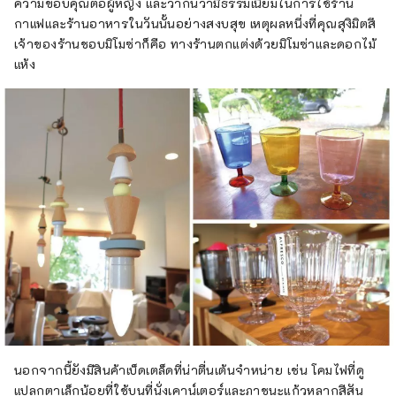
ความขอบคุณต่อผู้หญิง และว่ากันว่ามีธรรมเนียมในการใช้ร้าน
กาแฟและร้านอาหารในวันนั้นอย่างสงบสุข เหตุผลหนึ่งที่คุณสุงิมิตสึ
เจ้าของร้านชอบมิโมซ่าก็คือ ทางร้านตกแต่งด้วยมิโมซ่าและดอกไม้
แห้ง
นอกจากนี้ยังมีสินค้าเบ็ดเตล็ดที่น่าตื่นเต้นจำหน่าย เช่น โคมไฟที่ดู
แปลกตาเล็กน้อยที่ใช้บนที่นั่งเคาน์เตอร์และภาชนะแก้วหลากสีสัน