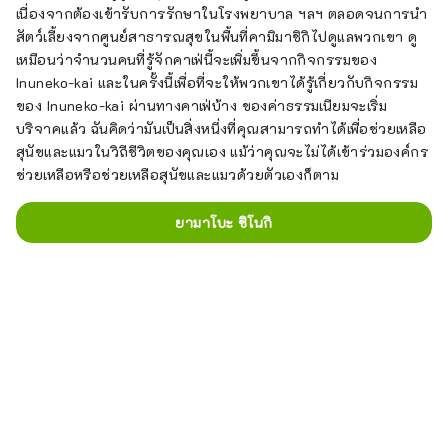
เนื่องจากต้องเข้ารับการรักษาในโรงพยาบาล ฯลฯ ตลอดจนการนำ
สัตว์เลี้ยงจากศูนย์สาธารณสุขในพื้นที่คามิมาชิกิไปดูแลพวกเขา ดู
เหมือนว่าจำนวนคนที่รู้จักคาเฟ่นี้จะเพิ่มขึ้นจากกิจกรรมของ
Inuneko-kai และในครั้งนี้เพื่อที่จะให้พวกเขาได้รู้เกี่ยวกับกิจกรรม
ของ Inuneko-kai ผ่านทางคาเฟ่บ้าง ของค่าธรรมเนียมจะเริ่ม
บริจาคแล้ว ฉันคิดว่ามันเป็นสิ่งหนึ่งที่คุณสามารถทำได้เพื่อช่วยเหลือ
สุนัขและแมวในวิถีชีวิตของคุณเอง แม้ว่าคุณจะไม่ได้เข้าร่วมองค์กร
ช่วยเหลือหรือช่วยเหลือสุนัขและแมวด้วยตัวเองก็ตาม
ยามาโบะ ชิโนกิ