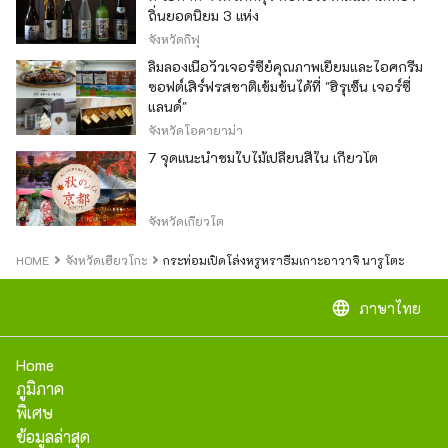
ถิ่นยอดนิยม 3 แห่ง
จังหวัดกิฟุ
ลิ้มลองเนื้อวัวเจอร์ซีย์คุณภาพเยี่ยมและไอศกรีม
ซอฟต์เสิร์ฟรสชาติเข้มข้นได้ที่ "ฮิรุเซ็น เจอร์ซี่
แลนด์"
จังหวัดโอคายาม่า
7 จุดแนะนำชมใบไม้เปลี่ยนสีใน เกียวโต
จังหวัดเกียวโต
HOME
จังหวัดเฮียวโกะ
กระท่อมเปิดโล่งหรูหราธีมเกาะอาวาจิ นารูโตะ
language
ภาษาไทย
Home
ภูมิภาค
พิเศษ
ข้อมูลล่าสุด