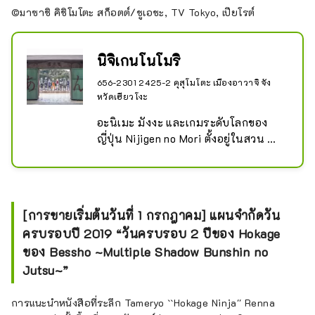
©มาซาชิ คิชิโมโตะ สก็อตต์/ชูเอชะ, TV Tokyo, เปียโรต์
นิจิเกนโนโมริ
656-2301 2425-2 คุสุโมโตะ เมืองอาวาจิ จัง
หวัดเฮียวโงะ
อะนิเมะ มังงะ และเกมระดับโลกของ
ญี่ปุ่น Nijigen no Mori ตั้งอยู่ในสวน 
Awaji Island Park เป็นสวนการ์ตูน
ญี่ปุ่นล้วนๆ ที่คุณสามารถเพลิดเพลินกับ
โลกของเนื้อหาสองมิติเหล่านี้ในขณะที่
ใช้ประสาทสัมผัสทั้งห้าและขยับร่างกาย
[การขายเริ่มต้นวันที่ 1 กรกฎาคม] แผนจำกัดวัน
ของคุณ มีสถานที่ท่องเที่ยวและกิจกรรม
ครบรอบปี 2019 “วันครบรอบ 2 ปีของ Hokage
มหัศจรรย์มากมายที่ผสมผสาน
ของ Bessho ~Multiple Shadow Bunshin no
ธรรมชาติและเทคโนโลยีเข้าด้วยกันเพื่อ
สร้างภาพลวงตาให้หลงไหลไปกับงาน 
Jutsu~”
เราจะนำเสนอ "กิจกรรมสองมิติ" ที่
สามารถพบได้ที่นี่ที่เดียวเท่านั้น

การแนะนำหนังสือที่ระลึก Tameryo ``Hokage Ninja'' Renna