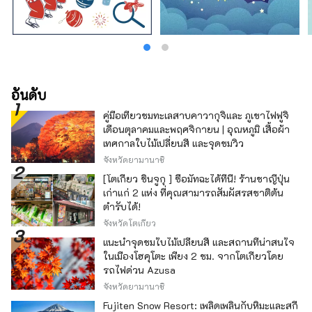
อันดับ
คู่มือเที่ยวชมทะเลสาบคาวากุจิและ ภูเขาไฟฟูจิ
เดือนตุลาคมและพฤศจิกายน | อุณหภูมิ เสื้อผ้า
เทศกาลใบไม้เปลี่ยนสี และจุดชมวิว
จังหวัดยามานาชิ
[โตเกียว ชินจูกุ ] ซื้อมัทฉะได้ที่นี่! ร้านชาญี่ปุ่น
เก่าแก่ 2 แห่ง ที่คุณสามารถสัมผัสรสชาติต้น
ตำรับได้!
จังหวัดโตเกียว
แนะนำจุดชมใบไม้เปลี่ยนสี และสถานที่น่าสนใจ
ในเมืองโฮคุโตะ เพียง 2 ชม. จากโตเกียวโดย
รถไฟด่วน Azusa
จังหวัดยามานาชิ
Fujiten Snow Resort: เพลิดเพลินกับหิมะและสกี