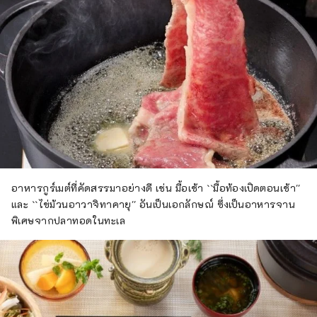
อาหารกูร์เมต์ที่คัดสรรมาอย่างดี เช่น มื้อเช้า ``มื้อท้องเปิดตอนเช้า''
และ ``ไข่ม้วนอาวาจิทาคายุ'' อันเป็นเอกลักษณ์ ซึ่งเป็นอาหารจาน
พิเศษจากปลาทอดในทะเล