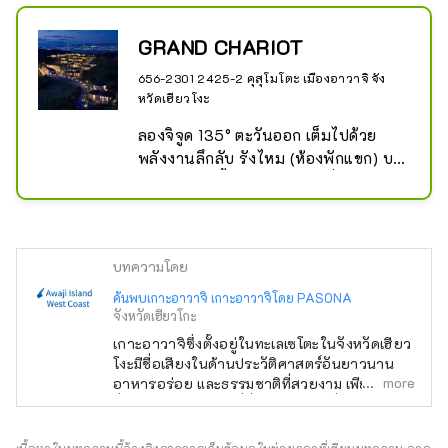
GRAND CHARIOT
656-2301 2425-2 คุสุโมโตะ เมืองอาวาจิ จัง
หวัดเฮียวโงะ
ลองจิจูด 135° ตะวันออก เต็มไปด้วย
พลังงานลึกลับ รังไหม (ห้องพักแขก) บน
เนินเขาสายนี้มีวัตถุประสงค์เพื่อเป็นฐาน
แห่งพลังแห่งความสุข

Grand Chariot Big Dipper 135° คือ
บทความโดย
สถานที่แกลมปิ้งส่วนตัวที่ตั้งอยู่ในสวนสา
ธารณะอะนิเมะอาวาจิชิมะประจำจัง
ค้นพบเกาะอาวาจิ เกาะอาวาจิโดย PASONA
จังหวัดเฮียวโกะ
หวัดเฮียวโกะ "Nijigen no Mori"

ในเดือนกุมภาพันธ์ พ.ศ. 2565 สถานที่ 
เกาะอาวาจิซึ่งตั้งอยู่ในทะเลเซโตะในจังหวัดเฮียว
โงะมีชื่อเสียงในด้านประวัติศาสตร์อันยาวนาน
7 แห่งในจังหวัดเฮียวโกะและอีก 137 
more
อาหารอร่อย และธรรมชาติที่สวยงาม เพียงหนึ่ง
แห่งทั่วประเทศได้รับเลือกให้เป็น ``ที่พัก
ชั่วโมงจากโอซาก้า ที่นี่จึงเป็นสถานที่หลีกหนีจาก
ที่ดีที่สุดของโรงแรมแพลตตินัม'' 
เมืองที่วุ่นวายของภูมิภาคคันไซได้อย่างสมบูรณ์
(Rakuten Travel) จากที่พักประมาณ 
แบบ เรามาที่นี่เพื่อแนะนำให้คุณรู้จักกับสถานที่