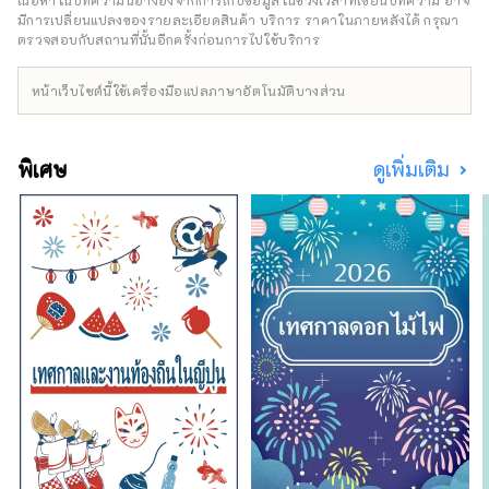
เนื้อหาในบทความนี้อ้างอิงจากการเก็บข้อมูลในช่วงเวลาที่เขียนบทความ อาจ
55,000 แห่งทั่วประเทศ

สวยงามบนเกาะอาวาจิ รวมถึงโรงแรม ร้าน
มีการเปลี่ยนแปลงของรายละเอียดสินค้า บริการ ราคาในภายหลังได้ กรุณา
อาหาร กิจกรรม สวนสนุก และอื่นๆ อีกมากมาย
ตรวจสอบกับสถานที่นั้นอีกครั้งก่อนการไปใช้บริการ
ห้อง

บัญชีนี้ดำเนินการโดย Pasona Group เป็นหลัก
ห้องนี้เป็นพื้นที่ที่ชวนให้นึกถึงรังไหม 
หน้าเว็บไซต์นี้ใช้เครื่องมือแปลภาษาอัตโนมัติบางส่วน
ท้องฟ้าเต็มไปด้วยดวงดาวเมื่อมองจาก
ช่องรับแสงที่สูงกว่า 5 เมตร เปรียบ
เสมือนท้องฟ้าจำลองตามธรรมชาติ ใน
พิเศษ
ดูเพิ่มเติม
ตอนเช้าแสงแดดส่องผ่านและคุณถูกล้อม
รอบไปด้วยธรรมชาติอันอุดมสมบูรณ์
ของเกาะ ห้องพักทุกห้องมีอ่างอาบน้ำไม้
ไซเปรสซึ่งคุณสามารถเพลิดเพลินกับ
ช่วงเวลาผ่อนคลาย

นอกจากนี้ยังมีห้อง Hello Kitty และ
ห้องตัวละครจากสถานที่ท่องเที่ยว 
Nijigen no Mori อีกด้วย