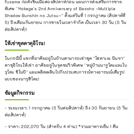
Fusama ก่อตั้งขึ้นเมื่อสองสัปดาห์ก่อน แผนการส่งเสริมการขาย
``NARUTO & BORUTO Shinobi-
พิเศษ ``Hokage's 2nd Anniversary of Bessho ~Multiple
ZATO'' เป็นพื้นที่ท่องเที่ยวที่มีธีมทั่วโลก
Shadow Bunshin no Jutsu~'' ตั้งแต่วันที่ 1 กรกฎาคม (สัปดาห์ที่
ของอะนิเมะนินจายอดนิยม 
5) ถึงเดือนกันยายน การขายในเวลาจำกัด เป็นเวลา 30 วัน (5 วัน
``NARUTO'' และ ``BORUTO NEXT 
ต่อสัปดาห์)!
GENERATIONS''

ให้เช่าชุดคาคุอิโระ!
นี่คือเกม RPG ภาคสนามที่ผสมผสาน
โลกแห่ง "Dragon Quest" เข้ากับองค์
ในกรณีนี้ แขกที่อาศัยอยู่ในบ้านสามารถเช่าชุด "โฮคาเงะ นินจา"
ประกอบจริงและดิจิทัล

คาซุอิโระให้เช่า อาศัยอยู่ในจุดชมวิวพิเศษ ``หมู่บ้านนารูโตะและโบ
รุโตะ ชิโนบิ'' และเพลิดเพลินไปกับประสบการณ์ทางอารมณ์เต็มรูป
``ปฏิบัติการสกัดกั้นก็อดซิลล่า'' มีธีม
แบบของนารุฮิโตะ!
เกี่ยวกับก็อดซิลล่าขนาดเท่าตัวจริงที่
ใหญ่ที่สุดในโลก ซึ่งตกลงบนเกาะอาวาจิ 
ข้อมูลกิจกรรม
และเป็นแหล่งท่องเที่ยวแห่งเดียวในโลกที่
คุณสามารถสัมผัสประสบการณ์พลังและ
- ระยะเวลา: 1 กรกฎาคม (5 วันต่อสัปดาห์) ถึง 30 กันยายน (5 วัน
พลังของก็อดซิลล่าได้อย่างเต็มที่ 
ต่อสัปดาห์)
เพลิดเพลินไปกับ ``โรงละคร'' ``ซิป
ไลน์'' ``การยิงปืน'' และ ``พิพิธภัณฑ์ก็
- ราคา: 202,070 วัน (สำหรับ 4 ท่าน) *รวมอาหารเย็น 1 คืน
อดซิลล่า''