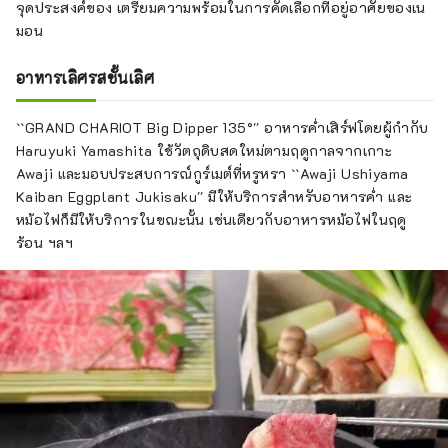
จุดประสงค์ของ เตรียมความพร้อมในการคัดเลือกที่อยู่อาศัยของเน
มอน
อาหารเลิศรสชั้นเลิศ
``GRAND CHARIOT Big Dipper 135°'' อาหารค่ำเสิร์ฟโดยผู้กำกับ
Haruyuki Yamashita ใช้วัตถุดิบสดใหม่ตามฤดูกาลจากเกาะ
Awaji และมอบประสบการณ์กูร์เมต์ที่หรูหรา
``Awaji Ushiyama
Kaiban Eggplant Jukisaku'' มีให้บริการสำหรับอาหารค่ำ และ
หม้อไฟก็มีให้บริการในขณะนั้น เช่นเดียวกับอาหารหม้อไฟในฤดู
ร้อน ฯลฯ