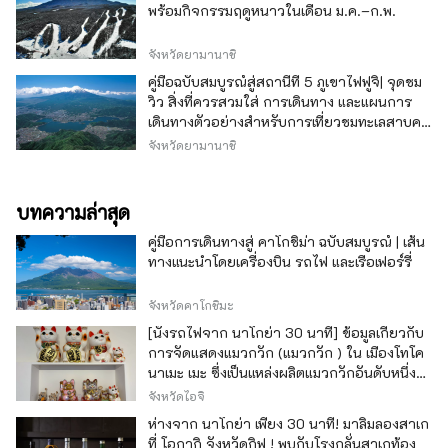
พร้อมกิจกรรมฤดูหนาวในเดือน ม.ค.–ก.พ.
จังหวัดยามานาชิ
คู่มือฉบับสมบูรณ์สู่สถานีที่ 5 ภูเขาไฟฟูจิ| จุดชม
วิว สิ่งที่ควรสวมใส่ การเดินทาง และแผนการ
เดินทางตัวอย่างสำหรับการเที่ยวชมทะเลสาบคา
วากุจิ
จังหวัดยามานาชิ
บทความล่าสุด
คู่มือการเดินทางสู่ คาโกชิม่า ฉบับสมบูรณ์ | เส้น
ทางแนะนำโดยเครื่องบิน รถไฟ และเรือเฟอร์รี่
จังหวัดคาโกชิมะ
[นั่งรถไฟจาก นาโกย่า 30 นาที] ข้อมูลเกี่ยวกับ
การจัดแสดงแมวกวัก (แมวกวัก ) ใน เมืองโทโค
นาเมะ เมะ ซึ่งเป็นแหล่งผลิตแมวกวักอันดับหนึ่ง
ของญี่ปุ่น
จังหวัดไอจิ
ห่างจาก นาโกย่า เพียง 30 นาที! มาลิ้มลองสาเก
ที่ โอกากิ จังหวัดกิฟุ ! พบกับโรงกลั่นสาเกท้อง