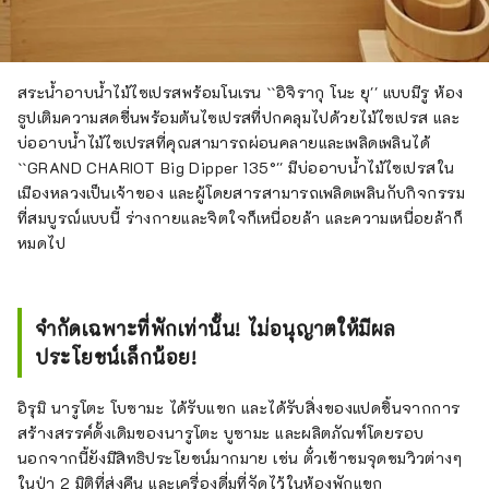
สระน้ำอาบน้ำไม้ไซเปรสพร้อมโนเรน ``อิจิรากุ โนะ ยุ'' แบบมีรู ห้อง
ธูปเติมความสดชื่นพร้อมต้นไซเปรสที่ปกคลุมไปด้วยไม้ไซเปรส และ
บ่ออาบน้ำไม้ไซเปรสที่คุณสามารถผ่อนคลายและเพลิดเพลินได้
``GRAND CHARIOT Big Dipper 135°'' มีบ่ออาบน้ำไม้ไซเปรสใน
เมืองหลวงเป็นเจ้าของ และผู้โดยสารสามารถเพลิดเพลินกับกิจกรรม
ที่สมบูรณ์แบบนี้ ร่างกายและจิตใจก็เหนื่อยล้า และความเหนื่อยล้าก็
หมดไป
จำกัดเฉพาะที่พักเท่านั้น! ไม่อนุญาตให้มีผล
ประโยชน์เล็กน้อย!
อิรุมิ นารูโตะ โบซามะ ได้รับแขก และได้รับสิ่งของแปดชิ้นจากการ
สร้างสรรค์ดั้งเดิมของนารูโตะ บูซามะ และผลิตภัณฑ์โดยรอบ
นอกจากนี้ยังมีสิทธิประโยชน์มากมาย เช่น ตั๋วเข้าชมจุดชมวิวต่างๆ
ในป่า 2 มิติที่ส่งคืน และเครื่องดื่มที่จัดไว้ในห้องพักแขก