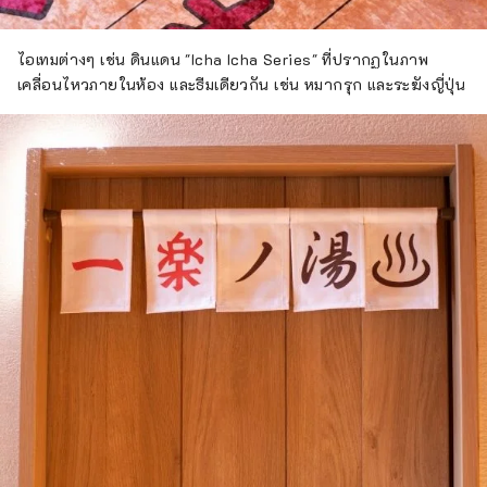
ไอเทมต่างๆ เช่น ดินแดน "Icha Icha Series" ที่ปรากฏในภาพ
เคลื่อนไหวภายในห้อง และธีมเดียวกัน เช่น หมากรุก และระฆังญี่ปุ่น