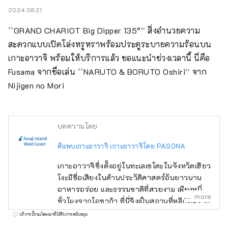
2024.08.21
``GRAND CHARIOT Big Dipper 135°'' สิ่งอำนวยความ
สะดวกแบบเปิดโล่งหรูหราพร้อมประตูระบายความร้อนบน
เกาะอาวาจิ พร้อมให้บริการแล้ว ขอแนะนำช่วงเวลานี้ นี่คือ 
Fusama จากชื่อเล่น ``NARUTO & BORUTO Oshiri'' จาก 
Nijigen no Mori
บทความโดย
ค้นพบเกาะอาวาจิ เกาะอาวาจิโดย PASONA
เกาะอาวาจิซึ่งตั้งอยู่ในทะเลเซโตะในจังหวัดเฮียว
โงะมีชื่อเสียงในด้านประวัติศาสตร์อันยาวนาน
อาหารอร่อย และธรรมชาติที่สวยงาม เพียงหนึ่ง
more
ชั่วโมงจากโอซาก้า ที่นี่จึงเป็นสถานที่หลีกหนีจาก
เมืองที่วุ่นวายของภูมิภาคคันไซได้อย่างสมบูรณ์
บริการนี้รวมโฆษณาที่ได้รับการสนับสนุน
แบบ เรามาที่นี่เพื่อแนะนำให้คุณรู้จักกับสถานที่