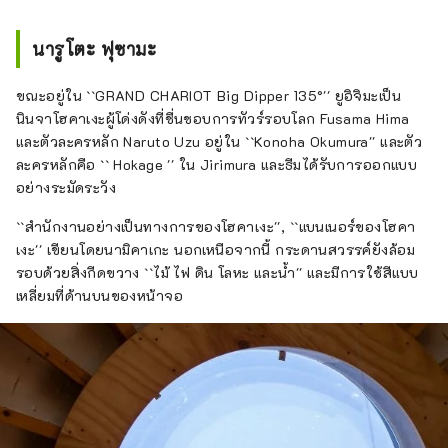
สวยงามบนเกาะอาวาจิ รวมถึงโรงแรม ร้าน
อาหาร กิจกรรม สวนสนุก และอื่นๆ อีกมากมาย
นารูโตะ ฟุซามะ
บัญชีนี้ดำเนินการโดย Pasona Group เป็นหลัก
ขณะอยู่ใน ``GRAND CHARIOT Big Dipper 135°'' ยูอิจิมะเป็น
นินจาโฮคาเงะผู้โด่งดังที่ชื่นชอบการทัวร์รอบโลก Fusama Hima
และตัวละครหลัก Naruto Uzu อยู่ใน ``Konoha Okumura'' และตัว
ละครหลักคือ `` Hokage '' ใน Jirimura และธีมได้รับการออกแบบ
อย่างระมัดระวัง
``สำนักงานอย่างเป็นทางการของโฮคาเงะ'', ``แบนเนอร์ของโฮคา
เงะ'' เขียนโดยนามิคาเกะ นอกเหนือจากนี้ กระดานสวรรค์ยังล้อม
รอบด้วยสิ่งกีดขวาง ``ไม้ ไฟ ดิน โลหะ และน้ำ'' และมีการใช้สีแบบ
เหลี่ยมที่ด้านบนของหน้าจอ