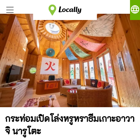
language
กระท่อมเปิดโล่งหรูหราธีมเกาะอาวา
จิ นารูโตะ