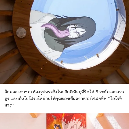
ลักษณะเด่นของห้องรูปทรงรังไหมคือมีเท็นกุที่วัดได้ 5 ระดับและส่วน
สูง และเท็นโบโปร่งใสช่วยให้คุณมองเห็นฉากเปอร์สเปคทีฟ ``โอโรจิ
มารุ''