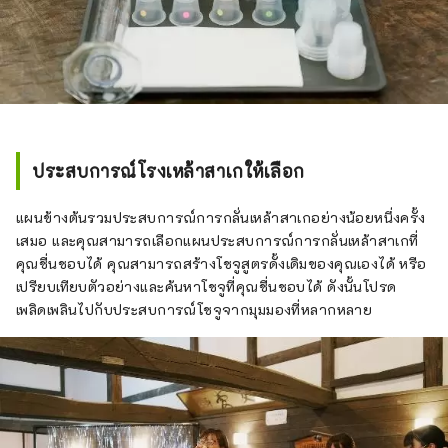
ประสบการณ์โรงเหล้าสาเกให้เลือก
แผนข้างต้นรวมประสบการณ์การกลั่นเหล้าสาเกอย่างน้อยหนึ่งครั้ง
เสมอ และคุณสามารถเลือกแผนประสบการณ์การกลั่นเหล้าสาเกที่
คุณชื่นชอบได้ คุณสามารถสร้างโชจูสูตรดั้งเดิมของคุณเองได้ หรือ
เปรียบเทียบตัวอย่างและค้นหาโชจูที่คุณชื่นชอบได้ ดังนั้นโปรด
เพลิดเพลินไปกับประสบการณ์โชจูจากมุมมองที่หลากหลาย