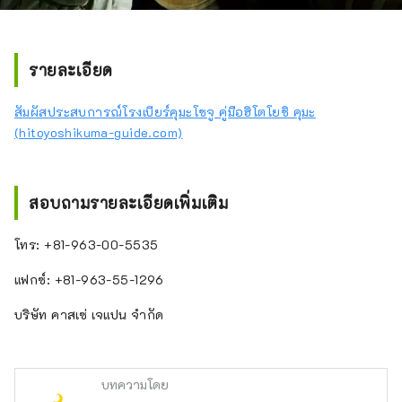
รายละเอียด
สัมผัสประสบการณ์โรงเบียร์คุมะโชจู คู่มือฮิโตโยชิ คุมะ
(hitoyoshikuma-guide.com)
สอบถามรายละเอียดเพิ่มเติม
โทร: +81-963-00-5535
แฟกซ์: +81-963-55-1296
บริษัท คาสเซ่ เจแปน จำกัด
บทความโดย