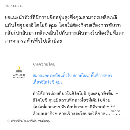
2024.07.02
ขอแนะนำทัวร์ที่มีความยืดหยุ่นสูงซึ่งคุณสามารถเพลิดเพลิ
นกับโชจูของฮิโตโยชิ คุมะ โดยไม่ต้องกังวลเรื่องการขับรถ
กลับไปกลับมา เพลิดเพลินไปกับการเดินทางในท้องถิ่นที่แตก
ต่างจากรถทัวร์ทั่วไปเล็กน้อย
บทความโดย
สมาคมจดทะเบียนทั่วไป สภาพัฒนาพื้นที่การท่อง
เที่ยวฮิโตโยชิ คุมะ
ทำให้การท่องเที่ยวในฮิโตโยชิ คุมะสนุกยิ่งขึ้น! -
ฮิโตโยชิ คุมะมีสถานที่ท่องเที่ยวที่เต็มไปด้วย
ไฮไลท์มากมาย ทิวทัศน์ธรรมชาติที่รายล้อมไป
more
ด้วยภูเขาคิวชู ศาลเจ้าและวัดประวัติศาสตร์ ซาก
ปราสาท และสถานที่ทางประวัติศาสตร์ สวน
บริการนี้รวมโฆษณาที่ได้รับการสนับสนุน
สาธารณะและสิ่งอำนวยความสะดวกที่คุณ