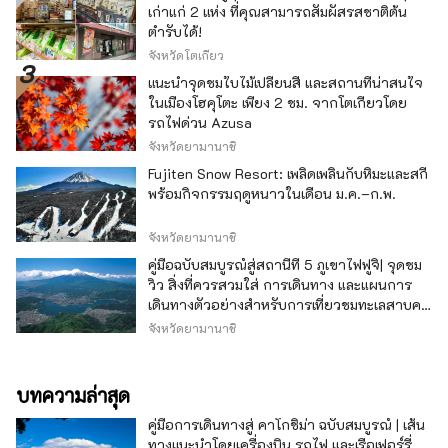
เก่าแก่ 2 แห่ง ที่คุณสามารถสัมผัสรสชาติต้น
ตำรับได้!
จังหวัดโตเกียว
แนะนำจุดชมใบไม้เปลี่ยนสี และสถานที่น่าสนใจ
ในเมืองโฮคุโตะ เพียง 2 ชม. จากโตเกียวโดย
รถไฟด่วน Azusa
จังหวัดยามานาชิ
Fujiten Snow Resort: เพลิดเพลินกับหิมะและสกี
พร้อมกิจกรรมฤดูหนาวในเดือน ม.ค.–ก.พ.
จังหวัดยามานาชิ
คู่มือฉบับสมบูรณ์สู่สถานีที่ 5 ภูเขาไฟฟูจิ| จุดชม
วิว สิ่งที่ควรสวมใส่ การเดินทาง และแผนการ
เดินทางตัวอย่างสำหรับการเที่ยวชมทะเลสาบคา
วากุจิ
จังหวัดยามานาชิ
บทความล่าสุด
คู่มือการเดินทางสู่ คาโกชิม่า ฉบับสมบูรณ์ | เส้น
ทางแนะนำโดยเครื่องบิน รถไฟ และเรือเฟอร์รี่