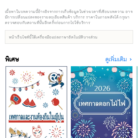
สวนและจากการิว ซันโซ
มรดกทางประวัติศาสตร์ นอกจากนี้ยังมีกิจกรรม
กลายเป็นเจ้าแห่งปราสาท และการ
ต่างๆ มากมายที่ใช้ประโยชน์จากธรรมชาติ ทำให้
เนื้อหาในบทความนี้อ้างอิงจากการเก็บข้อมูลในช่วงเวลาที่เขียนบทความ อาจ
ปกครองของตระกูลคาโตะยังคงดำเนิน
เหมาะสำหรับการเข้าพักระยะยาวหนึ่งสัปดาห์ขึ้น
มีการเปลี่ยนแปลงของรายละเอียดสินค้า บริการ ราคาในภายหลังได้ กรุณา
ต่อไปจนกระทั่งได้รับการฟื้นฟู
ไป โปรดเพลิดเพลินไปกับการท่องเที่ยวอย่างผ่อน
ตรวจสอบกับสถานที่นั้นอีกครั้งก่อนการไปใช้บริการ
กรรมสิทธิ์ในที่ดิน

คลายในภูมิภาคนันโยของจังหวัดเอฮิเมะ
ในสมัยเมจิ หอคอยปราสาทถูกรื้อถอน
หน้าเว็บไซต์นี้ใช้เครื่องมือแปลภาษาอัตโนมัติบางส่วน
ในปี พ.ศ. 2431 เนื่องจากการทรุดโทรม 
หอคอยปราสาทในปัจจุบันได้รับการ
บูรณะในปี 2004 โดยใช้ระยะเวลา
พิเศษ
ดูเพิ่มเติม
ประมาณ 10 ปี โดยเริ่มจากความ
พยายามในการอนุรักษ์และการบริจาค
จากผู้อยู่อาศัย นับเป็นครั้งแรกในญี่ปุ่นที่
มีสี่ชั้นและสี่ชั้นเป็นหอคอยปราสาทไม้ที่
ได้รับการบูรณะหลังสงคราม และด้วย
ความสูง 19.15 เมตร ถือเป็นหอคอยที่สูง
ที่สุดในญี่ปุ่น