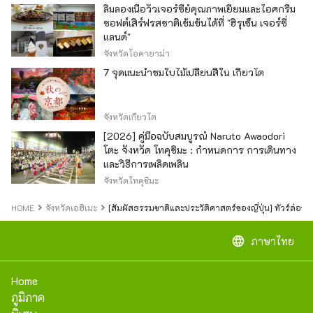
ลิ้มลองเนื้อวัวเจอร์ซีย์คุณภาพเยี่ยมและไอศกรีม
ซอฟต์เสิร์ฟรสชาติเข้มข้นได้ที่ "ฮิรุเซ็น เจอร์ซี่
แลนด์"
จังหวัดโอคายาม่า
7 จุดแนะนำชมใบไม้เปลี่ยนสีใน เกียวโต
จังหวัดเกียวโต
[2026] คู่มือฉบับสมบูรณ์ Naruto Awaodori
โตะ จังหวัด โทคุชิมะ : กำหนดการ การเดินทาง
และวิธีการเพลิดเพลิน
จังหวัดโทคุชิมะ
HOME
จังหวัดเอฮิเมะ
[สัมผัสธรรมชาติและประวัติศาสตร์ของญี่ปุ่น] ทัวร์ล่อง
language
ภาษาไทย
Home
ภูมิภาค