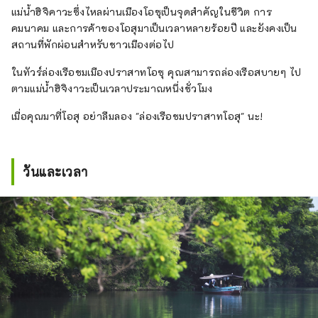
แม่น้ำฮิจิคาวะซึ่งไหลผ่านเมืองโอซุเป็นจุดสำคัญในชีวิต การ
คมนาคม และการค้าของโอสุมาเป็นเวลาหลายร้อยปี และยังคงเป็น
สถานที่พักผ่อนสำหรับชาวเมืองต่อไป
ในทัวร์ล่องเรือชมเมืองปราสาทโอซุ คุณสามารถล่องเรือสบายๆ ไป
ตามแม่น้ำฮิจิงาวะเป็นเวลาประมาณหนึ่งชั่วโมง
เมื่อคุณมาที่โอสุ อย่าลืมลอง "ล่องเรือชมปราสาทโอสุ" นะ!
วันและเวลา