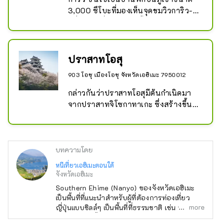
3,000 ซึโบะที่มองเห็นจุดชมวิวการิว-บุ
จิที่งดงามที่สุดของลุ่มน้ำฮิจิกาวะ ยา
ซิตสึเนะ คาโตะ ผู้ปกครองลำดับที่สาม
ของแคว้นโอสุกล่าวว่า ``ภูเขาโฮไรมี
ลักษณะคล้ายรูปร่างของมังกรเอนกาย'' 
ปราสาทโอสุ
ว่ากันว่าได้รับการตั้งชื่อว่า ``การิว'' ด้วย
903 โอซุ เมืองโอซุ จังหวัดเอฮิเมะ 7950012
เหตุผลนี้

อาคารทั้งสามหลัง ได้แก่ การิวอิน ฟูโระ
กล่าวกันว่าปราสาทโอสุมีต้นกำเนิดมา
อัน และชิโจอันแต่ละหลังถือเป็นผลงาน
จากปราสาทจิโซกาทาเกะ ซึ่งสร้างขึ้น
ชิ้นเอกอันวิจิตรงดงาม และสวนยืมที่
โดยโทโยฟุสะ อุสึโนมิยะ ผู้ว่าราชการจัง
ผสมผสานธรรมชาติของภูเขา แม่น้ำฮิจิ
หวัดอิโยะ ในปี 1331 ในช่วงปลายยุคคา
คาวะ และริมแม่น้ำเนียวโฮจิแสดงให้เห็น
มาคุระ และตั้งแต่นั้นมา ปราสาทแห่งนี้ก็
ถึงความกลมกลืนอันสง่างามของ
อยู่มาเป็นเวลา 237 ปีแล้ว หลังจาก
บทความโดย
ธรรมชาติและมนุษย์ -ทำออกมาให้เห็น
ยุทธการที่เซกิงาฮาระ ช่วงเวลาอัน
หนีเที่ยวเอฮิเมะตอนใต้
หน้าตาที่แตกต่างกันออกไปในแต่ละ
วุ่นวายก็บรรเทาลง และเมืองปราสาทก็
จังหวัดเอฮิเมะ
ฤดูกาล

เริ่มก่อตัวขึ้นในสมัยของโทโดะ ทากาโท
Southern Ehime (Nanyo) ของจังหวัดเอฮิเมะ
อาจกล่าวได้ว่า ``จิตวิญญาณแห่งชา'' 
ระและวากิซากะ ยาสุฮารุ ซึ่งเป็นที่รู้จัก
เป็นพื้นที่ที่แนะนำสำหรับผู้ที่ต้องการท่องเที่ยว
และ ``จิตวิญญาณแห่งญี่ปุ่น'' ที่ถูกลืมยัง
ในฐานะผู้สร้างปราสาทระดับ
more
ญี่ปุ่นแบบชิลล์ๆ เป็นพื้นที่ที่ธรรมชาติ เช่น ทะเล
คงมีชีวิตอยู่ในทิวทัศน์บรรยากาศภายใน
ภูเขา และแม่น้ำ อยู่ร่วมกับทัศนียภาพเมืองเก่าและ
ปรมาจารย์ ต่อมา ซาดายาสุ คาโตะ 