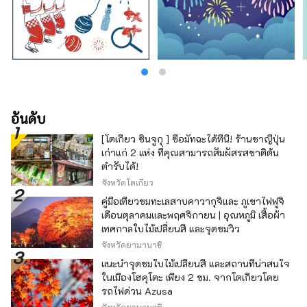
อันดับ
[โตเกียว ชินจูกุ ] ซื้อมัทฉะได้ที่นี่! ร้านชาญี่ปุ่น
เก่าแก่ 2 แห่ง ที่คุณสามารถสัมผัสรสชาติต้น
ตำรับได้!
จังหวัดโตเกียว
คู่มือเที่ยวชมทะเลสาบคาวากุจิและ ภูเขาไฟฟูจิ
เดือนตุลาคมและพฤศจิกายน | อุณหภูมิ เสื้อผ้า
เทศกาลใบไม้เปลี่ยนสี และจุดชมวิว
จังหวัดยามานาชิ
แนะนำจุดชมใบไม้เปลี่ยนสี และสถานที่น่าสนใจ
ในเมืองโฮคุโตะ เพียง 2 ชม. จากโตเกียวโดย
รถไฟด่วน Azusa