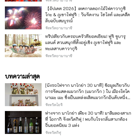
จังหวัดยามานาชิ
【อัปเดต 2026】เทศกาลดอกไม้ไฟคาวากูชิ
โกะ & ภูเขาไฟฟูจิ：วันจัดงาน ไฮไลท์ และเคล็ด
ลับฉบับสมบูรณ์
จังหวัดยามานาชิ
ทริปเที่ยวกับครอบครัวที่ยอดเยี่ยม! ฟูจิ ซูบารุ
แลนด์ สวนสนุกที่ตั้งอยู่เชิง ภูเขาไฟฟูจิ และ
ทะเลสาบคาวากุจิ
จังหวัดยามานาชิ
บทความล่าสุด
[นั่งรถไฟจาก นาโกย่า 30 นาที] ข้อมูลเกี่ยวกับ
การจัดแสดงแมวกวัก (แมวกวัก ) ใน เมืองโทโค
นาเมะ เมะ ซึ่งเป็นแหล่งผลิตแมวกวักอันดับหนึ่ง
ของญี่ปุ่น
จังหวัดไอจิ
ห่างจาก นาโกย่า เพียง 30 นาที! มาลิ้มลองสาเก
ที่ โอกากิ จังหวัดกิฟุ ! พบกับโรงกลั่นสาเกท้อง
ถิ่นยอดนิยม 3 แห่ง
จังหวัดกิฟุ