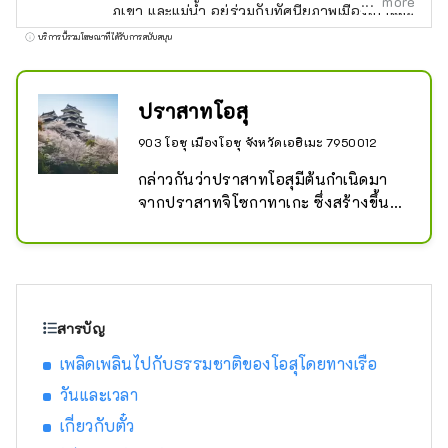
more
ภูเขา และแม่น้ำ อยู่ร่วมกับทัศนียภาพเมืองเก่าและ
มรดกทางประวัติศาสตร์ นอกจากนี้ยังมีกิจกรรม
บริการนี้รวมโฆษณาที่ได้รับการสนับสนุน
ต่างๆ มากมายที่ใช้ประโยชน์จากธรรมชาติ
ทำให้เหมาะสำหรับการเข้าพักระยะยาวหนึ่ง
สัปดาห์ขึ้นไป โปรดเพลิดเพลินไปกับการท่องเที่ยว
ปราสาทโอสุ
อย่างผ่อนคลายในภูมิภาคนันโยของจังหวัดเอฮิ
903 โอซุ เมืองโอซุ จังหวัดเอฮิเมะ 7950012
เมะ
กล่าวกันว่าปราสาทโอสุมีต้นกำเนิดมา
จากปราสาทจิโซกาทาเกะ ซึ่งสร้างขึ้น
โดยโทโยฟุสะ อุสึโนมิยะ ผู้ว่าราชการจัง
หวัดอิโยะ ในปี 1331 ในช่วงปลายยุคคา
มาคุระ และตั้งแต่นั้นมา ปราสาทแห่งนี้ก็
อยู่มาเป็นเวลา 237 ปีแล้ว หลังจาก
ยุทธการที่เซกิงาฮาระ ช่วงเวลาอัน
สารบัญ
วุ่นวายก็บรรเทาลง และเมืองปราสาทก็
เพลิดเพลินไปกับธรรมชาติของโอสุโดยทางเรือ
เริ่มก่อตัวขึ้นในสมัยของโทโดะ ทากาโท
ระและวากิซากะ ยาสุฮารุ ซึ่งเป็นที่รู้จัก
วันและเวลา
ในฐานะผู้สร้างปราสาทระดับ
เกี่ยวกับตั๋ว
ปรมาจารย์ ต่อมา ซาดายาสุ คาโตะ 