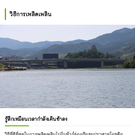
ในจุดสูงสุดในฐานะฐานการผลิตขี้ผึ้ง
และผ้าไหม ตลอดจนการจำหน่ายทาง
วิธีการเพลิดเพลิน
เรือ การิว ซันโซสร้างเสร็จในช่วงเวลา
เดียวกัน และเราจะเห็นว่าโอซุมีความ
เจริญรุ่งเรืองทางเศรษฐกิจในขณะนั้น
และมีวัฒนธรรมในระดับสูงอย่างไร

ในอาคารหลักมีของที่ระลึกมากมายที่มี
เฉพาะที่นี่เท่านั้น เช่น สินค้าเบ็ดเตล็ดโอ
สุคุณภาพสูง เครื่องประดับญี่ปุ่น งาน
ฝีมือ และผลิตภัณฑ์พิเศษที่ผลิตโดยศิลปิน
ท้องถิ่นและจังหวัด คุณสามารถสัมผัส
งานหัตถกรรมที่ละเอียดอ่อน เช่น พื้นผิว
เรียบและการออกแบบที่หรูหราของเซรา
มิก "โทเบะ" ของจังหวัดเอฮิเมะ และ
เครื่องประดับที่ใช้รังไหมจากโอซุ
รู้สึกเหมือนเวลากำลังเดินช้าลง
วิธีที่ดีที่สุดในการเพลิดเพลินไปกับทัวร์ล่องเรือชมปราสาทโอซุคือ