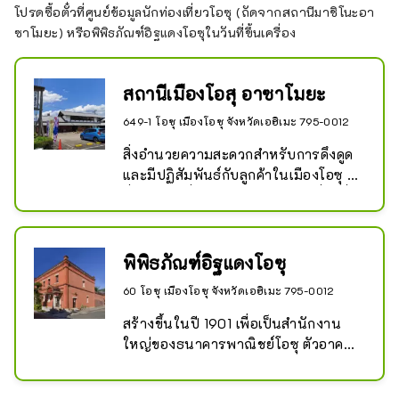
โปรดซื้อตั๋วที่ศูนย์ข้อมูลนักท่องเที่ยวโอซุ (ถัดจากสถานีมาชิโนะอา
ซาโมยะ) หรือพิพิธภัณฑ์อิฐแดงโอซุในวันที่ขึ้นเครื่อง
สถานีเมืองโอสุ อาซาโมยะ
649-1 โอซุ เมืองโอซุ จังหวัดเอฮิเมะ 795-0012
สิ่งอำนวยความสะดวกสำหรับการดึงดูด
และมีปฏิสัมพันธ์กับลูกค้าในเมืองโอซุ 
ซึ่งทำหน้าที่เป็น "ข้อมูลการท่องเที่ยวที่
ครอบคลุม" รวมถึงผลิตภัณฑ์พิเศษของ
ภูมิภาคโอซุ สถานที่แห่งนี้มีศูนย์ข้อมูล
การท่องเที่ยว มุมจำหน่ายผลิตภัณฑ์ 
พิพิธภัณฑ์อิฐแดงโอซุ
ห้องน้ำ ฯลฯ และมีเจ้าหน้าที่อำนวย
60 โอซุ เมืองโอซุ จังหวัดเอฮิเมะ 795-0012
ความสะดวกประจำเมืองคอยปฏิบัติ
หน้าที่อยู่เสมอ
สร้างขึ้นในปี 1901 เพื่อเป็นสำนักงาน
ใหญ่ของธนาคารพาณิชย์โอซุ ตัวอาคาร
สร้างด้วยอิฐอังกฤษเป็นหลัก และหลังคา
ปูด้วยกระเบื้องญี่ปุ่น ในเวลานั้น Ozu อยู่