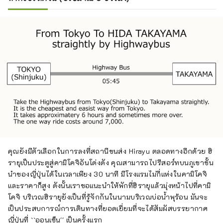
คุณยังมีตัวเลือกในการลงที่สถานีขนส่ง Hirayu ตลอดทางอีกด้วย ฮิ
รายุเป็นประตูสู่คามิโคจิอันโด่งดัง คุณสามารถไปรีสอร์ทบนภูเขาชั้น
นำของญี่ปุ่นได้ในเวลาเพียง 30 นาที มีโรงแรมไม่กี่แห่งในคามิโคจิ
และราคาก็สูง ดังนั้นเราขอแนะนำให้พักที่ฮิรายุแล้วมุ่งหน้าไปที่คามิ
โคจิ บริเวณฮิรายุยังเป็นที่รู้จักกันในนามบริเวณบ่อน้ำพุร้อน มันจะ
เป็นประสบการณ์การเดินทางที่ยอดเยี่ยมที่จะได้สัมผัสบรรยากาศ
ญี่ปุ่นที่ ``ออนเซ็น'' เป็นครั้งแรก