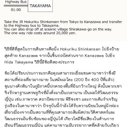
วิธีที่ดีที่สุดในการเดินทางคือนั่ง Hokuriku Shinkansen ไปยังป้าย
สุดท้าย Kanazawa จากนั้นขึ้นรถบัสด่วนจาก Kanazawa ไปยัง
Hida Takayama วิธีนี้มีข้อดีสองประการ
ข้อได้เปรียบประการแรกคือคุณสามารถเยี่ยมชมคานาซาว่าซึ่งมี
สถานที่ท่องเที่ยวมากมาย ในสมัยเอโดะ (200 ถึง 400 ปีที่แล้ว)
ขุนนางศักดินาในภูมิภาคนี้ปกครองพื้นที่อันกว้างใหญ่ ดังนั้นพวกเขา
จึงรักษาฐานเศรษฐกิจที่มั่งคั่งมาเป็นเวลานาน เป็นผลให้วัฒนธรรม
ญี่ปุ่น เช่น ภาพวาด สถาปัตยกรรม พิธีชงชา และการเต้นรำเจริญ
รุ่งเรืองในคานาซาว่า ปัจจุบันนี้กำลังได้รับความนิยมในหมู่นักท่อง
เที่ยวเนื่องจากเป็นสถานที่ที่คุณสามารถสัมผัสประวัติศาสตร์และ
วัฒนธรรมอันซับซ้อนของญี่ปุ่นได้ เกียวโตมีชื่อเสียงในด้านการ
เรียนรู้วัฒนธรรมญี่ปุ่น แต่คานาซาวะมีบรรยากาศที่คล้ายกับเกียว