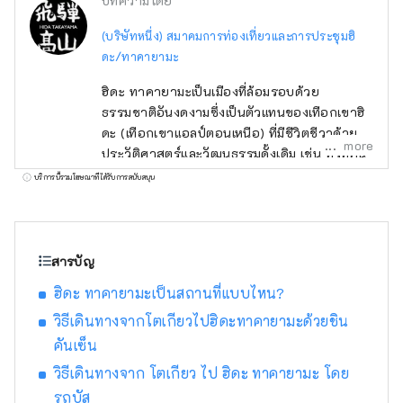
บทความโดย
(บริษัทหนึ่ง) สมาคมการท่องเที่ยวและการประชุมฮิ
ดะ/ทาคายามะ
ฮิดะ ทาคายามะเป็นเมืองที่ล้อมรอบด้วย
ธรรมชาติอันงดงามซึ่งเป็นตัวแทนของเทือกเขาฮิ
ดะ (เทือกเขาแอลป์ตอนเหนือ) ที่มีชีวิตชีวาด้วย
more
ประวัติศาสตร์และวัฒนธรรมดั้งเดิม เช่น ทิวทัศน์
เมืองเก่าที่ยังคงรักษาร่องรอยของสมัยเอโดะ
บริการนี้รวมโฆษณาที่ได้รับการสนับสนุน
และเทศกาลทาคายามะที่จัดขึ้นในฤดูใบไม้ผลิและ
ฤดูใบไม้ร่วง นอกจากนี้ยังมีน้ำพุร้อนเช่นฮิดะทา
คายามะออนเซ็นและโอคุฮิดะออนเซ็นเคียว รวม
ถึงอาหารรสเลิศเช่นเนื้อวัวฮิดะและสาเกญี่ปุ่น
สารบัญ
โดยเฉพาะอย่างยิ่ง เทศกาลทาคายามะซึ่งจัดขึ้น
ฮิดะ ทาคายามะเป็นสถานที่แบบไหน?
ในฤดูใบไม้ผลิและฤดูใบไม้ร่วง มีลักษณะพิเศษคือ
ขบวนแห่เทศกาลที่มีศูนย์กลางอยู่ที่ขบวนแห่อัน
วิธีเดินทางจากโตเกียวไปฮิดะทาคายามะด้วยชิน
งดงาม (ขบวนแห่ดาชิ) การเคลื่อนย้ายตุ๊กตาจักร
คันเซ็น
กลอย่างประณีต และการจำลองม้วนภาพ และ
วิธีเดินทางจาก โตเกียว ไป ฮิดะ ทาคายามะ โดย
ผู้คนจำนวนมากจากญี่ปุ่นและต่างประเทศต่าง
รถบัส
เดินทางมาเยี่ยมชม ชม. ฉันจะไปเยี่ยม. ใช้เวลา