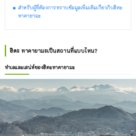
เดินทางจากโตเกียวประมาณ 6 ชั่วโมง และจาก
สำหรับผู้ที่ต้องการทราบข้อมูลเพิ่มเติมเกี่ยวกับฮิดะ
โอซาก้าประมาณ 4 ชั่วโมง มีสถานที่ท่องเที่ยวชั้น
ทาคายามะ
นำของญี่ปุ่นบางแห่ง เช่น ชิราคาวาโกะ คามิโคจิ
และคานาซาว่า อยู่ในบริเวณโดยรอบ และคุณ
สามารถเยี่ยมชมสถานที่ต่างๆ รอบฮิดะทาคายา
มะได้ มีที่พักหลายประเภทผสมผสานกัน รวมถึง
โรงแรมสไตล์ตะวันตก โรงแรมขนาดเล็กแบบ
ฮิดะ ทาคายามะเป็นสถานที่แบบไหน?
ดั้งเดิม เกสต์เฮาส์ที่อบอุ่น และโฮสเทลที่เหมาะ
สำหรับการเข้าพักระยะยาว และเรามีความ
ทำเลและเสน่ห์ของฮิดะทาคายามะ
สามารถในการตอบสนองความต้องการของผู้ใช้
ของเรา ชาวฮิดะซึ่งเกี่ยวข้องกับหลากหลาย
สาขา เช่น ธรรมชาติ ประวัติศาสตร์ ประเพณี
วัฒนธรรม และอาหาร เป็นคนเรียบง่ายและอบอุ่น
และให้การต้อนรับอย่างจริงใจแก่ผู้มาเยือน