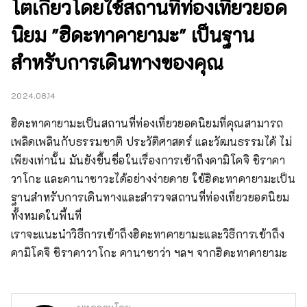
โตเกียวโดยใช้สถานที่ท่องเที่ยวยอด
นิยม "ฮิดะทาคายามะ" เป็นฐาน
สำหรับการเดินทางของคุณ
2024.08.14
ฮิดะทาคายามะเป็นสถานที่ท่องเที่ยวยอดนิยมที่คุณสามารถ
เพลิดเพลินกับธรรมชาติ ประวัติศาสตร์ และวัฒนธรรมได้ ไม่
เพียงเท่านั้น มันยังขึ้นชื่อในเรื่องการเข้าถึงคามิโคจิ ชิราคา
วาโกะ และคานาซาวะได้อย่างง่ายดาย ใช้ฮิดะทาคายามะเป็น
ฐานสำหรับการเดินทางและสำรวจสถานที่ท่องเที่ยวยอดนิยม
ทั้งหมดในพื้นที่

เราจะแนะนำวิธีการเข้าถึงฮิดะทาคายามะและวิธีการเข้าถึง
คามิโคจิ ชิราคาวาโกะ คานาซาว่า ฯลฯ จากฮิดะทาคายามะ