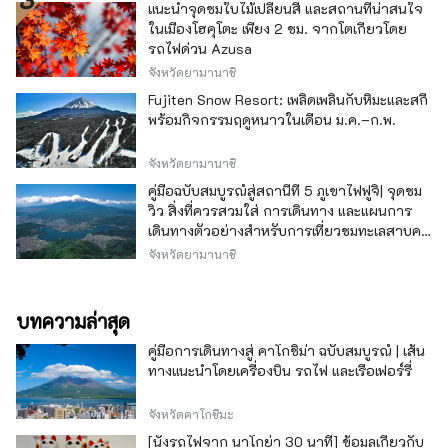
แนะนำจุดชมใบไม้เปลี่ยนสี และสถานที่น่าสนใจ
ในเมืองโฮคุโตะ เพียง 2 ชม. จากโตเกียวโดย
รถไฟด่วน Azusa
จังหวัดยามานาชิ
Fujiten Snow Resort: เพลิดเพลินกับหิมะและสกี
พร้อมกิจกรรมฤดูหนาวในเดือน ม.ค.–ก.พ.
จังหวัดยามานาชิ
คู่มือฉบับสมบูรณ์สู่สถานีที่ 5 ภูเขาไฟฟูจิ| จุดชม
วิว สิ่งที่ควรสวมใส่ การเดินทาง และแผนการ
เดินทางตัวอย่างสำหรับการเที่ยวชมทะเลสาบคา
วากุจิ
จังหวัดยามานาชิ
บทความล่าสุด
คู่มือการเดินทางสู่ คาโกชิม่า ฉบับสมบูรณ์ | เส้น
ทางแนะนำโดยเครื่องบิน รถไฟ และเรือเฟอร์รี่
จังหวัดคาโกชิมะ
[นั่งรถไฟจาก นาโกย่า 30 นาที] ข้อมูลเกี่ยวกับ