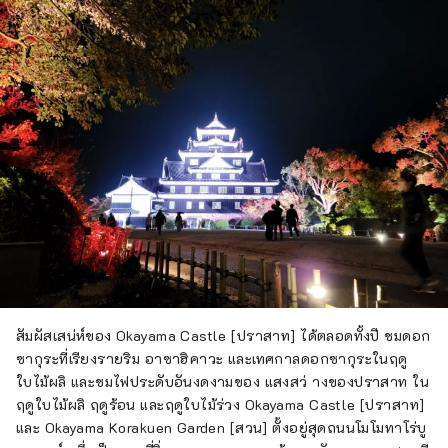
สัมผัสเสน่ห์ของ Okayama Castle [ปราสาท] ได้ตลอดทั้งปี ชมดอก
ซากุระที่เรียงรายริม อาซาฮิคาวะ และเทศกาลดอกซากุระในฤดู
ใบไม้ผลิ และชมไฟประดับอันงดงามของ แสงสว่ างของปราสาท ใน
ฤดูใบไม้ผลิ ฤดูร้อน และฤดูใบไม้ร่วง Okayama Castle [ปราสาท]
และ Okayama Korakuen Garden [สวน] ตั้งอยู่สุดถนนโมโมทาโร่บู