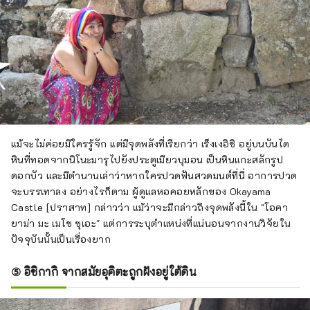
แม้จะไม่ค่อยมีใครรู้จัก แต่มีจุดพลังที่เรียกว่า เร็งเงอิชิ อยู่บนบันได
หินที่ทอดจากนิโนะมารุไปยังประตูเมียวบุมอน เป็นหินแกะสลักรูป
ดอกบัว และมีตำนานเล่าว่าหากใครปวดฟันสวดมนต์ที่นี่ อาการปวด
จะบรรเทาลง อย่างไรก็ตาม ผู้ดูแลหอคอยหลักของ Okayama
Castle [ปราสาท] กล่าวว่า แม้ว่าจะมีกล่าวถึงจุดพลังนี้ใน "โอคา
ยาม่า มะ เมโช ซุเอะ" แต่การระบุตำแหน่งที่แน่นอนจากงานวิจัยใน
ปัจจุบันนั้นเป็นเรื่องยาก
⑤ อิชิกากิ จากสมัยอุคิตะถูกฝังอยู่ใต้ดิน