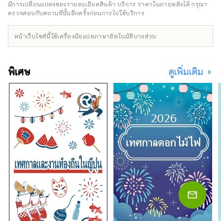
ชิโกกุผ่าน เซโตะ อีกด้วย โอคายามะยังเป็นที่รู้จัก
มีการเปลี่ยนแปลงของรายละเอียดสินค้า บริการ ราคาในภายหลังได้ กรุณา
ในชื่อ "โอคายาม่า ผลไม้" และผลไม้ที่ได้รับ
ตรวจสอบกับสถานที่นั้นอีกครั้งก่อนการไปใช้บริการ
แสงแดดในสภาพอากาศอบอุ่นของ เซโตอุจิ จะมี
คุณภาพสูงสุดในแง่ของความหวาน กลิ่น และ
หน้าเว็บไซต์นี้ใช้เครื่องมือแปลภาษาอัตโนมัติบางส่วน
รสชาติ คุณสามารถเพลิดเพลินกับผลไม้ตาม
ฤดูกาล เช่น พีชขาว องุ่นมัสกัต และองุ่นพิโอเน่!
โอคายามะยังเป็นที่ตั้งของสถานที่ท่องเที่ยวระดับ
พิเศษ
ดูเพิ่มเติม
โลกมากมาย เช่น Okayama Castle [ปราสาท]
Okayama Korakuen Garden [สวน] หนึ่งในสาม
สวนที่โด่งดังที่สุดของญี่ปุ่น และ Kurashiki Bikan
Historical Quarter [ย่าน] ซึ่งมีประวัติศาสตร์
วัฒนธรรม และศิลปะอันอุดมสมบูรณ์!