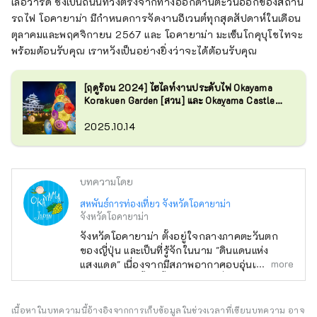
เลอวาร์ด ซึ่งเป็นถนนที่วิ่งตรงจากทางออกด้านตะวันออกของสถานี
รถไฟ โอคายาม่า มีกำหนดการจัดงานอีเวนต์ทุกสุดสัปดาห์ในเดือน
ตุลาคมและพฤศจิกายน 2567 และ โอคายาม่า มะเซ็นโกคุบุโชไทจะ
พร้อมต้อนรับคุณ เราหวังเป็นอย่างยิ่งว่าจะได้ต้อนรับคุณ
[ฤดูร้อน 2024] ไฮไลท์งานประดับไฟ Okayama
Korakuen Garden [สวน] และ Okayama Castle
[ปราสาท]! ข้อมูลการเดินทางและที่จอดรถ
2025.10.14
บทความโดย
สหพันธ์การท่องเที่ยว จังหวัดโอคายาม่า
จังหวัดโอคายาม่า
จังหวัดโอคายาม่า ตั้งอยู่ใจกลางภาคตะวันตก
ของญี่ปุ่น และเป็นที่รู้จักในนาม "ดินแดนแห่ง
more
แสงแดด" เนื่องจากมีสภาพอากาศอบอุ่นและมีฝน
ตกน้อยตลอดทั้งปี ตั้งอยู่ในทำเลที่สะดวกสบาย
ระหว่างสถานที่ท่องเที่ยวชื่อดังอย่าง เกียวโต โอ
ซาก้า และ ฮิโรชิมา! นอกจากนี้ยังเป็นประตูสู่
เนื้อหาในบทความนี้อ้างอิงจากการเก็บข้อมูลในช่วงเวลาที่เขียนบทความ อาจ