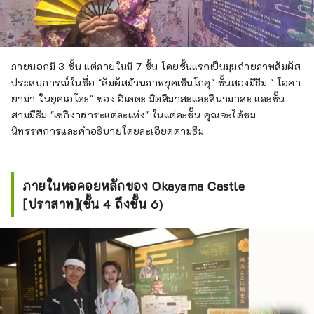
ภายนอกมี 3 ชั้น แต่ภายในมี 7 ชั้น โดยชั้นแรกเป็นมุมถ่ายภาพสัมผัส
ประสบการณ์ในชื่อ "สัมผัสม้วนภาพยุคเซ็นโกคุ" ชั้นสองมีธีม " โอคา
ยาม่า ในยุคเอโดะ" ของ อิเคดะ มิตสึมาสะและสึนามาสะ และชั้น
สามมีธีม "เซกิงาฮาระแต่ละแห่ง" ในแต่ละชั้น คุณจะได้ชม
นิทรรศการและคำอธิบายโดยละเอียดตามธีม
ภายในหอคอยหลักของ Okayama Castle
[ปราสาท](ชั้น 4 ถึงชั้น 6)