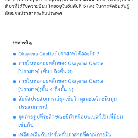
แสงแดดในสภาพอากาศอบอุ่นของ เซโตอุจิ จะมี
เที่ยวที่ได้รับความนิยม โดยอยู่ในอันดับที่ 5 (※) ในการจัดอันดับผู้
คุณภาพสูงสุดในแง่ของความหวาน กลิ่น และ
เยี่ยมชมปราสาทระดับประเทศ
รสชาติ คุณสามารถเพลิดเพลินกับผลไม้ตาม
ฤดูกาล เช่น พีชขาว องุ่นมัสกัต และองุ่นพิโอเน่!
โอคายามะยังเป็นที่ตั้งของสถานที่ท่องเที่ยวระดับ
โลกมากมาย เช่น Okayama Castle [ปราสาท]
สารบัญ
Okayama Korakuen Garden [สวน] หนึ่งในสาม
Okayama Castle [ปราสาท] คืออะไร ?
สวนที่โด่งดังที่สุดของญี่ปุ่น และ Kurashiki Bikan
Historical Quarter [ย่าน] ซึ่งมีประวัติศาสตร์
ภายในหอคอยหลักของ Okayama Castle
วัฒนธรรม และศิลปะอันอุดมสมบูรณ์!
[ปราสาท] (ชั้น 1 ถึงชั้น 3)
ภายในหอคอยหลักของ Okayama Castle
[ปราสาท](ชั้น 4 ถึงชั้น 6)
สัมผัสประสบการณ์ยุคเซ็นโกคุและเอโดะในมุม
ประสบการณ์
จุดถ่ายรูปที่ระลึกขณะขี่ม้าหรือบนเปลก็เป็นที่นิยม
เช่นกัน
เพลิดเพลินกับปาร์เฟต์ปราสาทที่คาเฟ่ภายใน