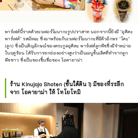
พาร์เฟต์นี้ราดด้วยเวเฟอร์โมนากะรูปปราสาท นอกจากนี้ยังมี "อุคิตะ
พาร์เฟต์" รสมัทฉะ ซึ่งมาพร้อมกับเวเฟอร์โมนากะที่มีตัวอักษร "โคะ"
(ลูก) ซึ่งเป็นสัญลักษณ์ของตระกูลอุคิตะ พาร์เฟต์ลูกพีชซึ่งมีจำหน่าย
ในฤดูร้อน ได้รับการยกย่องอย่างสูงว่าเป็นเมนูชั้นเลิศที่ทำจากลูก
พีชขาว ซึ่งเป็นของขึ้นชื่อของ โอคายาม่า
ร้าน Kinujojo Shoten (ชั้นใต้ดิน 1) มีของที่ระลึก
จาก โอคายาม่า ให้ โทโยโทมิ