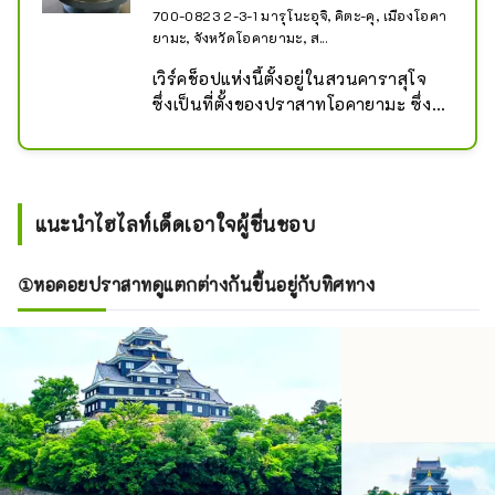
700-0823 2-3-1 มารุโนะอุจิ, คิตะ-คุ, เมืองโอคา
ยามะ, จังหวัดโอคายามะ, ส...
เวิร์คช็อปแห่งนี้ตั้งอยู่ในสวนคาราสุโจ 
ซึ่งเป็นที่ตั้งของปราสาทโอคายามะ ซึ่ง
คุณจะได้สัมผัสประสบการณ์ดินเหนียว
อบบิเซ็น พนักงานที่มีประสบการณ์ของ
เราจะสอนคุณอย่างรอบคอบ เพื่อให้ทุก
คนตั้งแต่เด็กจนถึงผู้ใหญ่สามารถ
แนะนำไฮไลท์เด็ดเอาใจผู้ชื่นชอบ
เพลิดเพลินกับการทำเครื่องปั้นดินเผา 
Bizen ได้อย่างง่ายดาย

เรามีทุกสิ่งที่คุณต้องการรวมทั้งผ้ากัน
①หอคอยปราสาทดูแตกต่างกันขึ้นอยู่กับทิศทาง
เปื้อน ดังนั้นคุณไม่ต้องนำอะไรเลย!