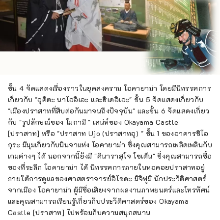
ชั้น 4 จัดแสดงเรื่องราวในยุคสงคราม โอคายาม่า โดยมีนิทรรศการ
เกี่ยวกับ "อุคิตะ นาโออิเอะ และฮิเดอิเอะ" ชั้น 5 จัดแสดงเกี่ยวกับ
"เมืองปราสาทที่สืบต่อกันมาจนถึงปัจจุบัน" และชั้น 6 จัดแสดงเกี่ยว
กับ "รูปลักษณ์ของ โมกามิ " เสน่ห์ของ Okayama Castle
[ปราสาท] หรือ "ปราสาท Ujo (ปราสาทอุ) " ชั้น 1 ของอาคารชิโอ
กุระ มีมุมเกี่ยวกับนินจาแห่ง โอคายาม่า ซึ่งคุณสามารถเพลิดเพลินกับ
เกมต่างๆ ได้ นอกจากนี้ยังมี "คินาราสุโจ โชเต็น" ซึ่งคุณสามารถซื้อ
ของที่ระลึก โอคายาม่า ได้ นิทรรศการภายในหอคอยปราสาทอยู่
ภายใต้การดูแลของศาสตราจารย์อิโซดะ มิจิฟูมิ นักประวัติศาสตร์
จากเมือง โอคายาม่า ผู้มีชื่อเสียงจากผลงานภาพยนตร์และโทรทัศน์
และคุณสามารถเรียนรู้เกี่ยวกับประวัติศาสตร์ของ Okayama
Castle [ปราสาท] ไปพร้อมกับความสนุกสนาน