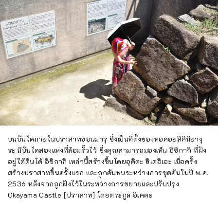
บนบันไดภายในปราสาทฮอนมารุ ซึ่งเป็นที่ตั้งของหอคอยสึคิมิยางุ
ระ มีบันไดสองแห่งที่ล้อมรั้วไว้ ซึ่งคุณสามารถมองเห็น อิชิกากิ ที่ฝัง
อยู่ใต้ดินได้ อิชิกากิ เหล่านี้สร้างขึ้นโดยอุคิตะ ฮิเดอิเอะ เมื่อครั้ง
สร้างปราสาทขึ้นครั้งแรก และถูกค้นพบระหว่างการขุดค้นในปี พ.ศ.
2536 หลังจากถูกฝังไว้ในระหว่างการขยายและปรับปรุง
Okayama Castle [ปราสาท] โดยตระกูล อิเคดะ