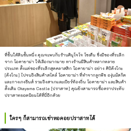
ที่ชั้นใต้ดินชั้นหนึ่ง คุณจะพบกับร้านคินุโจโจ โชเท็น ซึ่งมีของที่ระลึก
จาก โอคายาม่า ให้เลือกมากมาย ทางร้านมีสินค้าหลากหลาย
ประเภท ตั้งแต่ของที่ระลึกสุดคลาสสิก โอคายาม่า อย่าง คิบิดังโกะ
[ดังโกะ] ไปจนถึงสินค้าสไตล์ โอคายาม่า ที่ทำจากลูกพีช องุ่นมัสกัต
และกางเกงยีนส์ รวมถึงสาเกและเบียร์ท้องถิ่น โอคายาม่า และสินค้า
ดั้งเดิม Okayama Castle [ปราสาท] คุณยังสามารถซื้อตราประทับ
ปราสาทยอดนิยมได้ที่นี่อีกด้วย
ใครๆ ก็สามารถเช่าหอคอยปราสาทได้