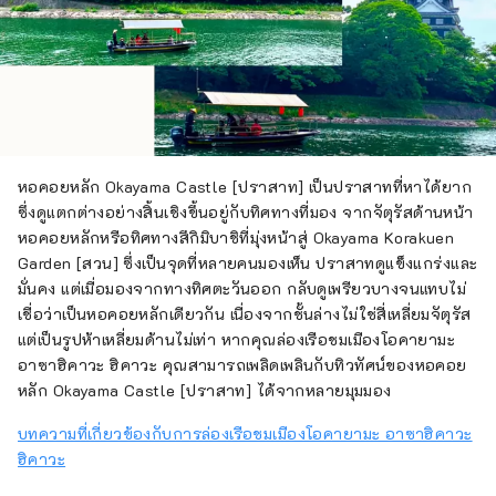
หอคอยหลัก Okayama Castle [ปราสาท] เป็นปราสาทที่หาได้ยาก
ซึ่งดูแตกต่างอย่างสิ้นเชิงขึ้นอยู่กับทิศทางที่มอง จากจัตุรัสด้านหน้า
หอคอยหลักหรือทิศทางสึกิมิบาชิที่มุ่งหน้าสู่ Okayama Korakuen
Garden [สวน] ซึ่งเป็นจุดที่หลายคนมองเห็น ปราสาทดูแข็งแกร่งและ
มั่นคง แต่เมื่อมองจากทางทิศตะวันออก กลับดูเพรียวบางจนแทบไม่
เชื่อว่าเป็นหอคอยหลักเดียวกัน เนื่องจากชั้นล่างไม่ใช่สี่เหลี่ยมจัตุรัส
แต่เป็นรูปห้าเหลี่ยมด้านไม่เท่า หากคุณล่องเรือชมเมืองโอคายามะ
อาซาฮิคาวะ ฮิคาวะ คุณสามารถเพลิดเพลินกับทิวทัศน์ของหอคอย
หลัก Okayama Castle [ปราสาท] ได้จากหลายมุมมอง
บทความที่เกี่ยวข้องกับการล่องเรือชมเมืองโอคายามะ อาซาฮิคาวะ
ฮิคาวะ