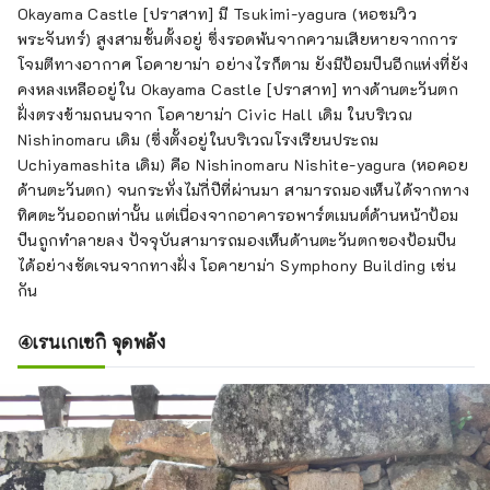
Okayama Castle [ปราสาท] มี Tsukimi-yagura (หอชมวิว
พระจันทร์) สูงสามชั้นตั้งอยู่ ซึ่งรอดพ้นจากความเสียหายจากการ
โจมตีทางอากาศ โอคายาม่า อย่างไรก็ตาม ยังมีป้อมปืนอีกแห่งที่ยัง
คงหลงเหลืออยู่ใน Okayama Castle [ปราสาท] ทางด้านตะวันตก
ฝั่งตรงข้ามถนนจาก โอคายาม่า Civic Hall เดิม ในบริเวณ
Nishinomaru เดิม (ซึ่งตั้งอยู่ในบริเวณโรงเรียนประถม
Uchiyamashita เดิม) คือ Nishinomaru Nishite-yagura (หอคอย
ด้านตะวันตก) จนกระทั่งไม่กี่ปีที่ผ่านมา สามารถมองเห็นได้จากทาง
ทิศตะวันออกเท่านั้น แต่เนื่องจากอาคารอพาร์ตเมนต์ด้านหน้าป้อม
ปืนถูกทำลายลง ปัจจุบันสามารถมองเห็นด้านตะวันตกของป้อมปืน
ได้อย่างชัดเจนจากทางฝั่ง โอคายาม่า Symphony Building เช่น
กัน
④เรนเกเซกิ จุดพลัง