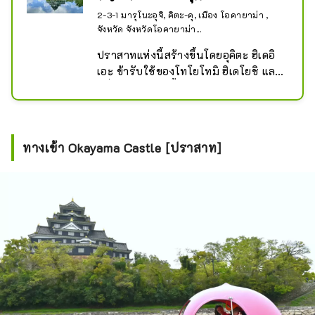
2-3-1 มารุโนะอุจิ, คิตะ-คุ, เมือง โอคายาม่า ,
จังหวัด จังหวัดโอคายาม่า...
ปราสาทแห่งนี้สร้างขึ้นโดยอุคิตะ ฮิเดอิ
เอะ ข้ารับใช้ของโทโยโทมิ ฮิเดโยชิ และ
หนึ่งในผู้อาวุโสทั้งห้าของโทโยโทมิ 
หอคอยปราสาทสูงสามชั้นหกชั้น มีรูป
ร่างคล้ายห้าเหลี่ยมด้านไม่เท่าอันหายาก 
มีรูปลักษณ์ที่น่าเกรงขาม และภายนอก
ทางเข้า Okayama Castle [ปราสาท]
ไม้ฝาสีดำทำให้ได้รับฉายาว่า "Ujo 
(ปราสาทอุ) อีกา" จาก โมกามิ คุณ
สามารถมองลงมายัง อาซาฮิคาวะ และ
เพลิดเพลินกับทิวทัศน์ 360 องศาของ 
Okayama Korakuen Garden [สวน] และ
เมือง หอคอยปราสาทเดิมถูกทำลายใน
การโจมตีทางอากาศเมื่อปีพ.ศ. 2488 
(โชวะ 20) แต่ได้รับการสร้างขึ้นใหม่
ตั้งแต่นั้นเป็นต้นมา และห้องของท่านผู้
ปกครองและบริเวณอื่นๆ ก็ได้รับการ
บูรณะเช่นกัน ชั้น 1 มีเวิร์กช็อป Bizen 