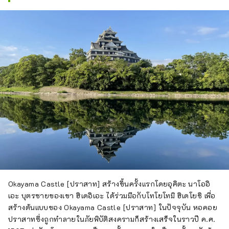
Okayama Castle [ปราสาท] สร้างขึ้นครั้งแรกโดยอุคิตะ นาโออิ
เอะ บุตรชายของเขา ฮิเดอิเอะ ได้ร่วมมือกับโทโยโทมิ ฮิเดโยชิ เพื่อ
สร้างต้นแบบของ Okayama Castle [ปราสาท] ในปัจจุบัน หอคอย
ปราสาทซึ่งถูกทำลายในภัยพิบัติสงครามก็สร้างเสร็จในราวปี ค.ศ.