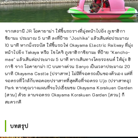
Ware [เครื่องปั้นดินเผา] บิเซ็น ซึ่งคุณ
สามารถทดลองบิดดินเหนียวดูได้ 
นอกจากนี้ ยังมี แสงสว่ างของปราสาท" 
โดยมีการประดับไฟ Okayama Castle 
จากสถานี JR โอคายาม่า ให้ขึ้นรถรางที่มุ่งหน้าไปยัง ภูเขาฮิกา
[ปราสาท] และบริเวณโดยรอบในช่วงฤดู
ชิยามะ ประมาณ 5 นาที ลงที่ป้าย "Joshika" แล้วเดินต่อประมาณ
ใบไม้ผลิ ฤดูร้อน และฤดูใบไม้ร่วง
10 นาที หากนั่งรถบัส ให้ขึ้นรถไฟ Okayama Electric Railway ที่มุ่ง
หน้าไปยัง Takaya หรือ ไซไดจิ ภูเขาฮิกาชิยามะ ที่ป้าย "Kencho-
mae" แล้วเดินต่อประมาณ 5 นาที หากเดินทางโดยรถยนต์ ให้มุ่ง ฮิ
กาชิ จาก โอคายาม่า IC บนทางด่วน Sanyo เป็นเวลาประมาณ 20
นาที Okayama Castle [ปราสาท] ไม่มีที่จอดรถเป็นของตัวเอง แต่ที่
จอดรถที่ใกล้กับหอคอยปราสาทที่สุดคือที่จอดรถ Ujo (ปราสาทอุ)
Park หากคุณวางแผนที่จะไปเยี่ยมชม Okayama Korakuen Garden
[สวน] ด้วย ลานจอดรถ Okayama Korakuen Garden [สวน] ก็
สะดวกดี
บทสรุป