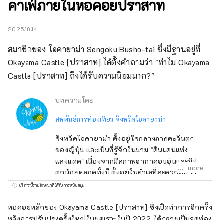
คาเฟ่ภายในหอคอยปราสาท
2025.10.14
สมาชิกของ โอคายาม่า Sengoku Busho-tai ซึ่งมีฐานอยู่ที่ 
Okayama Castle [ปราสาท] ได้ตั้งคำถามว่า "ทำไม Okayama 
Castle [ปราสาท] ถึงได้รับความนิยมมาก?"
บทความโดย
สหพันธ์การท่องเที่ยว จังหวัดโอคายาม่า
จังหวัดโอคายาม่า ตั้งอยู่ใจกลางภาคตะวันตก
ของญี่ปุ่น และเป็นที่รู้จักในนาม "ดินแดนแห่ง
แสงแดด" เนื่องจากมีสภาพอากาศอบอุ่นและมีฝน
more
ตกน้อยตลอดทั้งปี ตั้งอยู่ในทำเลที่สะดวกสบาย
ระหว่างสถานที่ท่องเที่ยวชื่อดังอย่าง เกียวโต โอ
บริการนี้รวมโฆษณาที่ได้รับการสนับสนุน
ซาก้า และ ฮิโรชิมา! นอกจากนี้ยังเป็นประตูสู่
ชิโกกุผ่าน เซโตะ อีกด้วย โอคายามะยังเป็นที่รู้จัก
หอคอยหลักของ Okayama Castle [ปราสาท] ซึ่งเปิดทำการอีกครั้ง
ในชื่อ "โอคายาม่า ผลไม้" และผลไม้ที่ได้รับ
หลังการปรับปรุงครั้งใหญ่ในยุคเรวะในปี 2022 ได้กลายเป็นจุดท่อง