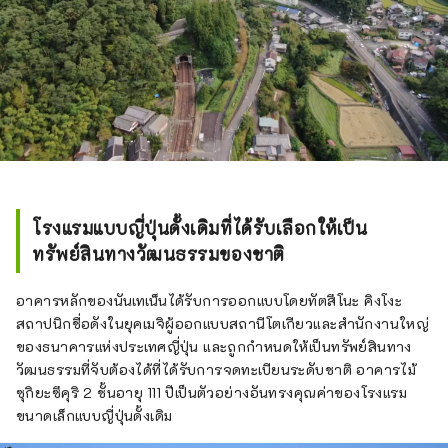
จักรยาน และเดินป่า เมืองคาวาชินากาโนะเป็นขุม
สมบัติของประวัติศาสตร์และวัฒนธรรม โดยมีวัด
ที่มีชื่อเสียงซึ่งเก็บรักษาสมบัติของชาติและ
ทรัพย์สินทางวัฒนธรรมที่สำคัญ อีกทั้งยังมีสภาพ
แวดล้อมทางธรรมชาติที่คุณสามารถเพลิดเพลิน
กับกิจกรรมต่างๆ เช่น ปีนเขาและเล่นในแม่น้ำ
หากเดินต่อไปอีกสักหน่อยก็สามารถเยี่ยมชม
แหล่งมรดกโลกของภูเขาโคยะและกลุ่มโมซุ ฟุรุอิจิ
ทูมูลุส ได้เช่นกัน
โรงแรมแบบญี่ปุ่นดั้งเดิมที่ได้รับเลือกให้เป็น
ทรัพย์สินทางวัฒนธรรมของชาติ
อาคารหลักของนันเทเน็นได้รับการออกแบบโดยทัตสึโนะ คิงโงะ
สถาปนิกชื่อดังในยุคเมจิผู้ออกแบบสถานีโตเกียวและสำนักงานใหญ่
ของธนาคารแห่งประเทศญี่ปุ่น และถูกกำหนดให้เป็นทรัพย์สินทาง
วัฒนธรรมที่จับต้องได้ที่ได้รับการจดทะเบียนระดับชาติ อาคารไม้
ซุกิยะซึคุริ 2 ชั้นอายุ 111 ปีเป็นตัวอย่างอันทรงคุณค่าของโรงแรม
ขนาดเล็กแบบญี่ปุ่นดั้งเดิม