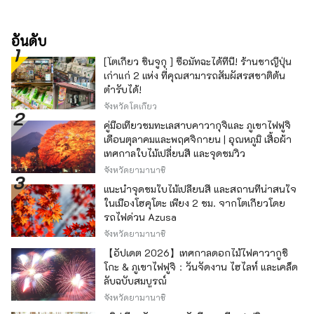
กัน
อันดับ
[โตเกียว ชินจูกุ ] ซื้อมัทฉะได้ที่นี่! ร้านชาญี่ปุ่น
เก่าแก่ 2 แห่ง ที่คุณสามารถสัมผัสรสชาติต้น
ตำรับได้!
จังหวัดโตเกียว
คู่มือเที่ยวชมทะเลสาบคาวากุจิและ ภูเขาไฟฟูจิ
เดือนตุลาคมและพฤศจิกายน | อุณหภูมิ เสื้อผ้า
เทศกาลใบไม้เปลี่ยนสี และจุดชมวิว
จังหวัดยามานาชิ
แนะนำจุดชมใบไม้เปลี่ยนสี และสถานที่น่าสนใจ
ในเมืองโฮคุโตะ เพียง 2 ชม. จากโตเกียวโดย
รถไฟด่วน Azusa
จังหวัดยามานาชิ
【อัปเดต 2026】เทศกาลดอกไม้ไฟคาวากูชิ
โกะ & ภูเขาไฟฟูจิ：วันจัดงาน ไฮไลท์ และเคล็ด
ลับฉบับสมบูรณ์
จังหวัดยามานาชิ