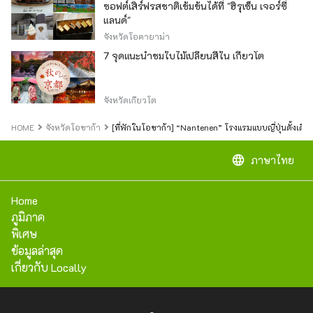
ซอฟต์เสิร์ฟรสชาติเข้มข้นได้ที่ "ฮิรุเซ็น เจอร์ซี่
แลนด์"
จังหวัดโอคายาม่า
7 จุดแนะนำชมใบไม้เปลี่ยนสีใน เกียวโต
จังหวัดเกียวโต
HOME
จังหวัดโอซาก้า
[ที่พักในโอซาก้า] “Nantenen” โรงแรมแบบญี่ปุ่นดั้งเดิมท
language
ภาษาไทย
Home
ภูมิภาค
พิเศษ
ข้อมูลล่าสุด
เกี่ยวกับ Locally