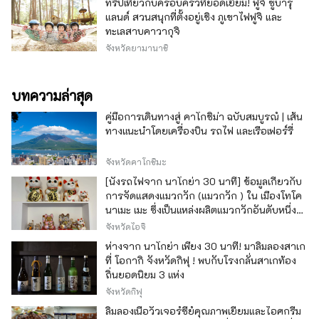
ทริปเที่ยวกับครอบครัวที่ยอดเยี่ยม! ฟูจิ ซูบารุ
แลนด์ สวนสนุกที่ตั้งอยู่เชิง ภูเขาไฟฟูจิ และ
ทะเลสาบคาวากุจิ
จังหวัดยามานาชิ
บทความล่าสุด
คู่มือการเดินทางสู่ คาโกชิม่า ฉบับสมบูรณ์ | เส้น
ทางแนะนำโดยเครื่องบิน รถไฟ และเรือเฟอร์รี่
จังหวัดคาโกชิมะ
[นั่งรถไฟจาก นาโกย่า 30 นาที] ข้อมูลเกี่ยวกับ
การจัดแสดงแมวกวัก (แมวกวัก ) ใน เมืองโทโค
นาเมะ เมะ ซึ่งเป็นแหล่งผลิตแมวกวักอันดับหนึ่ง
ของญี่ปุ่น
จังหวัดไอจิ
ห่างจาก นาโกย่า เพียง 30 นาที! มาลิ้มลองสาเก
ที่ โอกากิ จังหวัดกิฟุ ! พบกับโรงกลั่นสาเกท้อง
ถิ่นยอดนิยม 3 แห่ง
จังหวัดกิฟุ
ลิ้มลองเนื้อวัวเจอร์ซีย์คุณภาพเยี่ยมและไอศกรีม