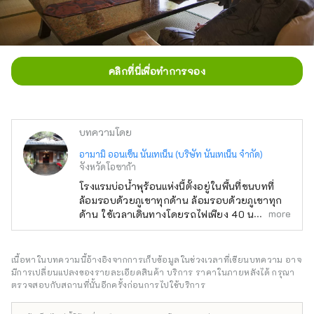
คลิกที่นี่เพื่อทำการจอง
บทความโดย
อามามิ ออนเซ็น นันเทเน็น (บริษัท นันเทเน็น จำกัด)
จังหวัดโอซาก้า
โรงแรมบ่อน้ำพุร้อนแห่งนี้ตั้งอยู่ในพื้นที่ชนบทที่
ล้อมรอบด้วยภูเขาทุกด้าน ล้อมรอบด้วยภูเขาทุก
more
ด้าน ใช้เวลาเดินทางโดยรถไฟเพียง 40 นาทีจาก
เมืองโอซาก้า และใช้เวลาเดินเพียง 1 นาทีจาก
สถานี Amami อาคารหลักอายุ 110 ปีนี้เป็นอาคาร
ไม้สุกิยะซึคุริแบบดั้งเดิมที่ออกแบบโดยคิงโกะ ทัต
เนื้อหาในบทความนี้อ้างอิงจากการเก็บข้อมูลในช่วงเวลาที่เขียนบทความ อาจ
สึโนะ ผู้ออกแบบสถานีโตเกียว และถูกกำหนดให้
มีการเปลี่ยนแปลงของรายละเอียดสินค้า บริการ ราคาในภายหลังได้ กรุณา
เป็นทรัพย์สินทางวัฒนธรรมที่จับต้องได้ที่ได้รับ
ตรวจสอบกับสถานที่นั้นอีกครั้งก่อนการไปใช้บริการ
การจดทะเบียนระดับชาติ สวนญี่ปุ่นตั้งอยู่บนพื้นที่
3,000 ซึโบะ มีทิวทัศน์ตามฤดูกาล เช่น ดอก