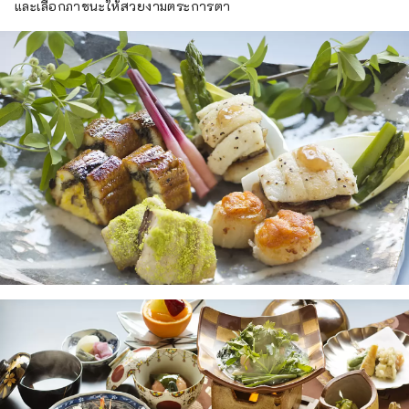
และเลือกภาชนะให้สวยงามตระการตา