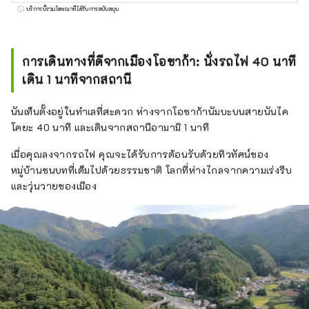
สถานี Amami อาคารหลักอายุ 110 ปีนี้เป็น
บริการนี้รวมโฆษณาที่ได้รับการสนับสนุน
อาคารไม้สุกิยะซึคุริแบบดั้งเดิมที่ออกแบบโดยคิง
โกะ ทัตสึโนะ ผู้ออกแบบสถานีโตเกียว และถูก
กำหนดให้เป็นทรัพย์สินทางวัฒนธรรมที่จับต้อง
การเดินทางที่ดีจากเมืองโอซาก้า: นั่งรถไฟ 40 นาที
ได้ที่ได้รับการจดทะเบียนระดับชาติ สวนญี่ปุ่นตั้ง
เดิน 1 นาทีจากสถานี
อยู่บนพื้นที่ 3,000 ซึโบะ มีทิวทัศน์ตามฤดูกาล
เช่น ดอกซากุระในฤดูใบไม้ผลิและใบไม้เปลี่ยนสี
นันเท็นตั้งอยู่ในทำเลที่สะดวก ห่างจากโอซาก้านัมบะบนสายนันไค
ในฤดูใบไม้ร่วง เราภูมิใจในอาหารญี่ปุ่นที่ใช้
โคยะ 40 นาที และเดินจากสถานีอามามิ 1 นาที
วัตถุดิบตามฤดูกาลและบ่อน้ำพุร้อนของเรา
อาหารเหล่านี้ยังเหมาะสำหรับผู้เป็นมังสวิรัติอีก
เมื่อคุณลงจากรถไฟ คุณจะได้รับการต้อนรับด้วยทิวทัศน์ของ
ด้วย สวมชุดยูกาตะและเกตะ เดินเล่นในสวน อาบ
หมู่บ้านชนบทที่เต็มไปด้วยธรรมชาติ โลกที่ห่างไกลจากความเร่งรีบ
น้ำในบ่อน้ำพุร้อน เพลิดเพลินกับอาหารและเครื่อง
และวุ่นวายของเมือง
ดื่มญี่ปุ่นในห้องของคุณ จากนั้นจึงนอนบนฟูกของ
คุณ ห้องพักมีพื้นเสื่อทาทามิ ม้วนหนังสือแขวน
ตามฤดูกาลและการจัดดอกไม้ในซุ้ม เครื่องใช้บน
โต๊ะอาหารญี่ปุ่น เช่น เครื่องปั้นดินเผาและเครื่อง
เขิน และอาหารญี่ปุ่น คุณจึงสามารถสัมผัส
วัฒนธรรมญี่ปุ่นขณะเข้าพักในห้องพักได้ พื้นที่
โดยรอบเป็นป่าในหมู่บ้านที่ยังคงทัศนียภาพแบบ
ญี่ปุ่นดั้งเดิมไว้ และเราแนะนำให้เดินเล่น ปั่น