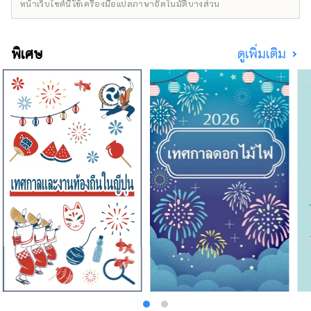
หน้าเว็บไซต์นี้ใช้เครื่องมือแปลภาษาอัตโนมัติบางส่วน
ซากุระในฤดูใบไม้ผลิและใบไม้เปลี่ยนสีในฤดูใบไม้
ร่วง เราภูมิใจในอาหารญี่ปุ่นที่ใช้วัตถุดิบตาม
ฤดูกาลและบ่อน้ำพุร้อนของเรา อาหารเหล่านี้ยัง
พิเศษ
ดูเพิ่มเติม
เหมาะสำหรับผู้เป็นมังสวิรัติอีกด้วย สวมชุดยูกาตะ
และเกตะ เดินเล่นในสวน อาบน้ำในบ่อน้ำพุร้อน
เพลิดเพลินกับอาหารและเครื่องดื่มญี่ปุ่นในห้อง
ของคุณ จากนั้นจึงนอนบนฟูกของคุณ ห้องพักมี
พื้นเสื่อทาทามิ ม้วนหนังสือแขวนตามฤดูกาลและ
การจัดดอกไม้ในซุ้ม เครื่องใช้บนโต๊ะอาหารญี่ปุ่น
เช่น เครื่องปั้นดินเผาและเครื่องเขิน และอาหาร
ญี่ปุ่น คุณจึงสามารถสัมผัสวัฒนธรรมญี่ปุ่นขณะ
เข้าพักในห้องพักได้ พื้นที่โดยรอบเป็นป่าใน
หมู่บ้านที่ยังคงทัศนียภาพแบบญี่ปุ่นดั้งเดิมไว้ และ
เราแนะนำให้เดินเล่น ปั่นจักรยาน และเดินป่า
เมืองคาวาชินากาโนะเป็นขุมสมบัติของ
ประวัติศาสตร์และวัฒนธรรม โดยมีวัดที่มีชื่อเสียง
ซึ่งเก็บรักษาสมบัติของชาติและทรัพย์สินทาง
วัฒนธรรมที่สำคัญ อีกทั้งยังมีสภาพแวดล้อมทาง
ธรรมชาติที่คุณสามารถเพลิดเพลินกับกิจกรรม
ต่างๆ เช่น ปีนเขาและเล่นในแม่น้ำ หากเดินต่อไป
อีกสักหน่อยก็สามารถเยี่ยมชมแหล่งมรดกโลก
ของภูเขาโคยะและกลุ่มโมซุ ฟุรุอิจิ ทูมูลุส ได้เช่น