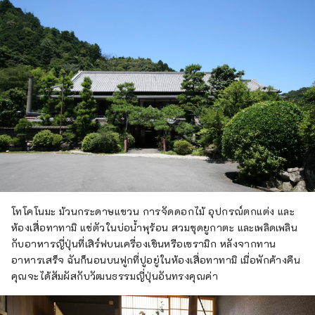
โทโคโนมะ ม้วนกระดาษแขวน การจัดดอกไม้ อุปกรณ์ตกแต่ง และ
ห้องเสื่อทาทามิ แช่ตัวในบ่อน้ำพุร้อน สวมชุดยูกาตะ และเพลิดเพลิน
กับอาหารญี่ปุ่นที่เสิร์ฟบนเครื่องเขินหรือเซรามิก หลังจากทาน
อาหารเสร็จ ฉันก็นอนบนฟูกที่ปูอยู่ในห้องเสื่อทาทามิ เมื่อพักค้างคืน
คุณจะได้สัมผัสกับวัฒนธรรมญี่ปุ่นอันทรงคุณค่า