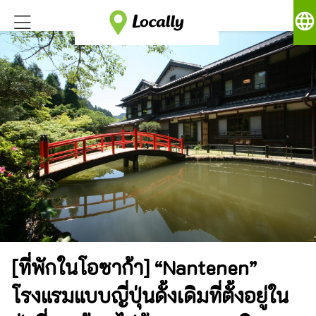
language
[ที่พักในโอซาก้า] “Nantenen”
โรงแรมแบบญี่ปุ่นดั้งเดิมที่ตั้งอยู่ใน