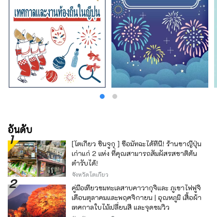
อันดับ
[โตเกียว ชินจูกุ ] ซื้อมัทฉะได้ที่นี่! ร้านชาญี่ปุ่น
เก่าแก่ 2 แห่ง ที่คุณสามารถสัมผัสรสชาติต้น
ตำรับได้!
จังหวัดโตเกียว
คู่มือเที่ยวชมทะเลสาบคาวากุจิและ ภูเขาไฟฟูจิ
เดือนตุลาคมและพฤศจิกายน | อุณหภูมิ เสื้อผ้า
เทศกาลใบไม้เปลี่ยนสี และจุดชมวิว