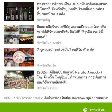
ห่างจาก นาโกย่า เพียง 30 นาที! มาลิ้มลองสาเก
ที่ โอกากิ จังหวัดกิฟุ ! พบกับโรงกลั่นสาเกท้อง
ถิ่นยอดนิยม 3 แห่ง
จังหวัดกิฟุ
ลิ้มลองเนื้อวัวเจอร์ซีย์คุณภาพเยี่ยมและไอศกรีม
ซอฟต์เสิร์ฟรสชาติเข้มข้นได้ที่ "ฮิรุเซ็น เจอร์ซี่
แลนด์"
จังหวัดโอคายาม่า
7 จุดแนะนำชมใบไม้เปลี่ยนสีใน เกียวโต
จังหวัดเกียวโต
[2026] คู่มือฉบับสมบูรณ์ Naruto Awaodori
โตะ จังหวัด โทคุชิมะ : กำหนดการ การเดินทาง
และวิธีการเพลิดเพลิน
จังหวัดโทคุชิมะ
HOME
จังหวัดวาคายามะ
เดินในอากาศในเมือง Kinokawa ♪คุณอยากลองพาราไก
language
ภาษาไทย