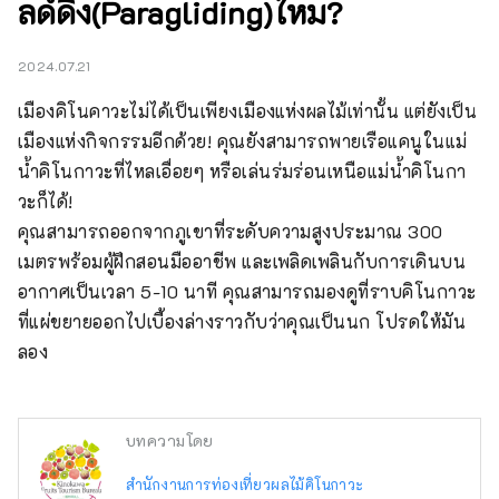
ลด์ดิ้ง(Paragliding)ไหม?
2024.07.21
เมืองคิโนคาวะไม่ได้เป็นเพียงเมืองแห่งผลไม้เท่านั้น แต่ยังเป็น
เมืองแห่งกิจกรรมอีกด้วย! คุณยังสามารถพายเรือแคนูในแม่
น้ำคิโนกาวะที่ไหลเอื่อยๆ หรือเล่นร่มร่อนเหนือแม่น้ำคิโนกา
วะก็ได้!

คุณสามารถออกจากภูเขาที่ระดับความสูงประมาณ 300 
เมตรพร้อมผู้ฝึกสอนมืออาชีพ และเพลิดเพลินกับการเดินบน
อากาศเป็นเวลา 5-10 นาที คุณสามารถมองดูที่ราบคิโนกาวะ
ที่แผ่ขยายออกไปเบื้องล่างราวกับว่าคุณเป็นนก โปรดให้มัน
ลอง
บทความโดย
สำนักงานการท่องเที่ยวผลไม้คิโนกาวะ