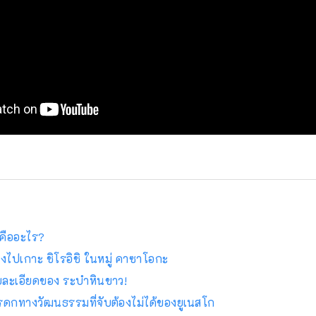
คืออะไร?
างไปเกาะ ชิโรอิชิ ในหมู่ คาซาโอกะ
ละเอียดของ ระบำหินขาว!
ดกทางวัฒนธรรมที่จับต้องไม่ได้ของยูเนสโก