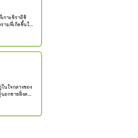
่เกาะชิราอิชิ 
รามที่เกิดขึ้นใน
ันที่วัน
อยู่ในใจกลางของ
ู่นอกชายฝั่งคา
าเกาะชิโรอิชิ
ขาวจากระยะไกล 
นอุทยานแห่งชาติ
ทางทะเลในฤดู
ต้นรำชิโรอิชิอัน