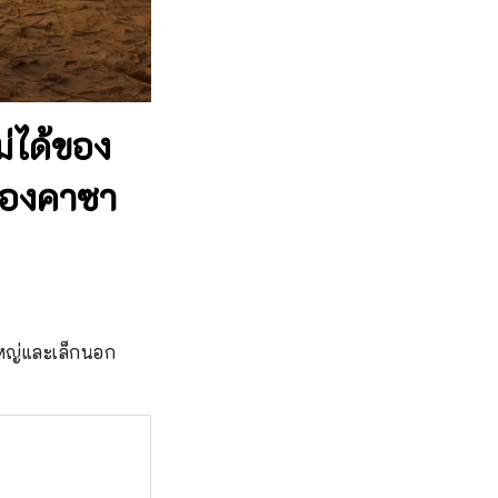
่ได้ของ
มืองคาซา
ะใหญ่และเล็กนอก