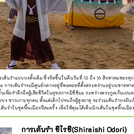
ต้นรำแบบบงดั้งเดิม ซึ่งจัดขึ้นในคืนวันที่ 13 ถึง 16 สิงหาคมของทุก
ะ การเต้นรำจะมีศูนย์กลางอยู่ที่หอคอยที่ตั้งตระหง่านอยู่บนชายหาด
ดขึ้นเพื่อรำลึกถึงผู้เสียชีวิตในยุทธการมิซึชิมะ ระหว่างตระกูลเก็น
อบง ชาวเกาะทุกคน ตั้งแต่เด็กไปจนถึงผู้สูงอายุ จะร่วมเต้นรำบงอัน
้นรำในชุดพื้นเมืองปีละครั้ง เพื่อให้คุณได้เห็นนักเต้นในชุดพื้นเมือ
การเต้นรำ ชิไรชิ(Shiraishi Odori)