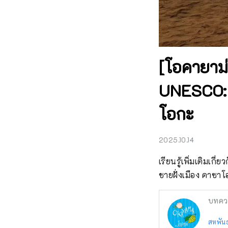
[โอคายาม่
UNESCO: ร
โอกะ
2025.10.14
เรียนรู้เพิ่มเติมเก
ชายฝั่งเมือง คาซาโอ
บทคว
สหพันธ