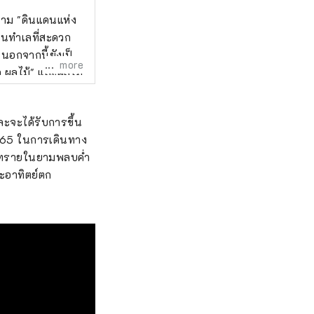
นนาม "ดินแดนแห่ง
ในทำเลที่สะดวก
 นอกจากนี้ยังเป็น
more
แง่ของความหวาน
งุ่นมัสกัต และ
ะจะได้รับการขึ้น
565 ในการเดินทาง
งดังที่สุดของ
ยหาดทรายในยามพลบค่ำ
ตร์ วัฒนธรรม และ
ะอาทิตย์ตก