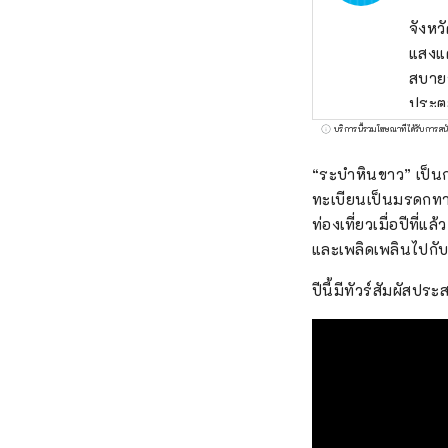
จังหว
แสงแด
สบายร
ประตูสู่ชิโกกุผ่
ที่ได
บริการนี้รวมโฆษณาที่ได้รับการสน
กลิ่น
“ระบำหินขาว” เป็นก
องุ่นพิโอเน่! โอคายามะยังเป็นที่ตั้งของ
ทะเบียนเป็นมรดกทา
Castl
ท่องเที่ยวเมื่อปีที
ญี่ปุ
และเพลิดเพลินไปกับ
ศิลปะ
ปีนี้มีทัวร์สัมผัส