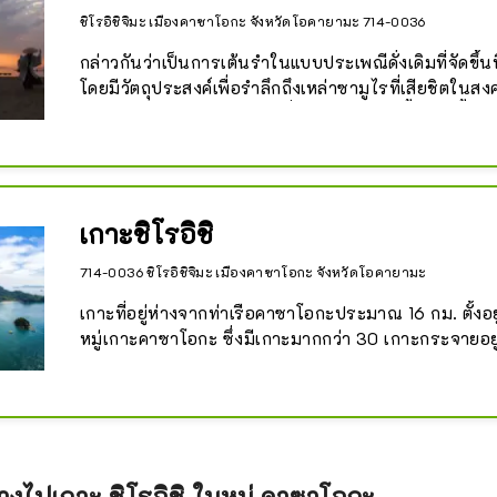
ชิโรอิชิจิมะ เมืองคาซาโอกะ จังหวัดโอคายามะ 714-0036
กล่าวกันว่าเป็นการเต้นรำในแบบประเพณีดั่งเดิมที่จัดขึ้นที
โดยมีวัตถุประสงค์เพื่อรำลึกถึงเหล่าซามูไรที่เสียชิตในสงค
ทะเลเซโตะ ประมาณ800ปีที่ผ่านมา อีเว้นท์นี้จะจัดขึ้นทุกว
ที่16สิงหาคมของทุกปีเป็นระยะเวลา4วัน
เกาะชิโรอิชิ
714-0036 ชิโรอิชิจิมะ เมืองคาซาโอกะ จังหวัดโอคายามะ
เกาะที่อยู่ห่างจากท่าเรือคาซาโอกะประมาณ 16 กม. ตั้ง
หมู่เกาะคาซาโอกะ ซึ่งมีเกาะมากกว่า 30 เกาะกระจายอย
ซาโอกะ และเป็นศูนย์กลางของภูมิทัศน์ ว่ากันว่าถูกเรียกว่
เพราะพื้นผิวหินแกรนิตดูเหมือนถูกปกคลุมไปด้วยหิมะสี
นอกจากนี้ เกาะชิโรอิชิซึ่งเป็นที่รู้จักในฐานะจุดชมวิวใ
ทะเลเซโตะใน มีผู้คนจำนวนมากมาเยี่ยมชมเพื่อพักผ่อน
ร้อน เส้นทางเดินป่า วัดที่เชื่อมต่อกับโคโบ ไดชิ และการเ
ทางไปเกาะ ชิโรอิชิ ในหมู่ คาซาโอกะ
น่าอัศจรรย์