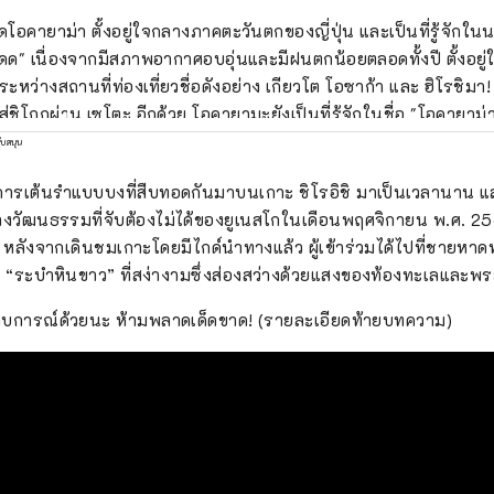
ัดโอคายาม่า ตั้งอยู่ใจกลางภาคตะวันตกของญี่ปุ่น และเป็นที่รู้จักใ
ด" เนื่องจากมีสภาพอากาศอบอุ่นและมีฝนตกน้อยตลอดทั้งปี ตั้งอยู่
ะหว่างสถานที่ท่องเที่ยวชื่อดังอย่าง เกียวโต โอซาก้า และ ฮิโรชิมา!
าน เซโตะ อีกด้วย โอคายามะยังเป็นที่รู้จักในชื่อ "โอคายาม่า ผลไม้" และผลไม้
้รับแสงแดดในสภาพอากาศอบอุ่นของ เซโตอุจิ จะมีคุณภาพสูงสุดใน
ับสนุน
 และรสชาติ คุณสามารถเพลิดเพลินกับผลไม้ตามฤดูกาล เช่น พีชขาว อ
ารเต้นรำแบบบงที่สืบทอดกันมาบนเกาะ ชิโรอิชิ มาเป็นเวลานาน แล
สถานที่ท่องเที่ยวระดับโลกมากมาย เช่น Okayama
งวัฒนธรรมที่จับต้องไม่ได้ของยูเนสโกในเดือนพฤศจิกายน พ.ศ. 2
e [ปราสาท] Okayama Korakuen Garden [สวน] หนึ่งในสามสวนที่โด่
่แล้ว หลังจากเดินชมเกาะโดยมีไกด์นำทางแล้ว ผู้เข้าร่วมได้ไปที่ชา
่น และ Kurashiki Bikan Historical Quarter [ย่าน] ซึ่งมีประวัติศาส
 “ระบำหินขาว” ที่สง่างามซึ่งส่องสว่างด้วยแสงของท้องทะเลและพร
อันอุดมสมบูรณ์!
ประสบการณ์ด้วยนะ ห้ามพลาดเด็ดขาด! (รายละเอียดท้ายบทความ)