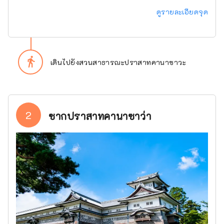
ดูรายละเอียดจุด
directions_walk
เดินไปยังสวนสาธารณะปราสาทคานาซาวะ
2
ซากปราสาทคานาซาว่า