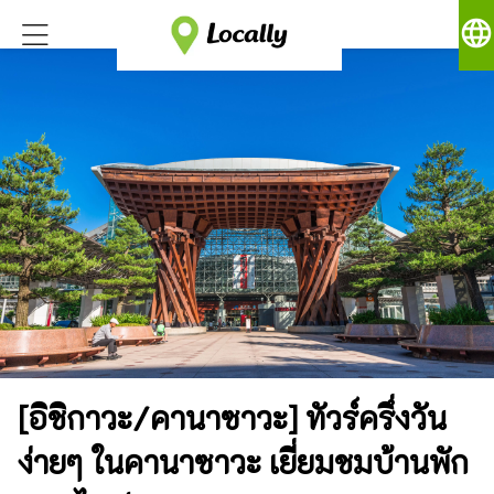
language
[อิชิกาวะ/คานาซาวะ] ทัวร์ครึ่งวัน
ง่ายๆ ในคานาซาวะ เยี่ยมชมบ้านพัก