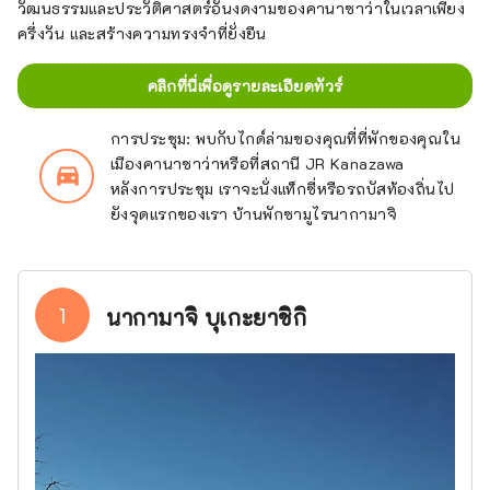
วัฒนธรรมและประวัติศาสตร์อันงดงามของคานาซาว่าในเวลาเพียง
ครึ่งวัน และสร้างความทรงจำที่ยั่งยืน
คลิกที่นี่เพื่อดูรายละเอียดทัวร์
การประชุม: พบกับไกด์ล่ามของคุณที่ที่พักของคุณใน
เมืองคานาซาว่าหรือที่สถานี JR Kanazawa
directions_car_filled
หลังการประชุม เราจะนั่งแท็กซี่หรือรถบัสท้องถิ่นไป
ยังจุดแรกของเรา บ้านพักซามูไรนากามาจิ
1
นากามาจิ บุเกะยาชิกิ