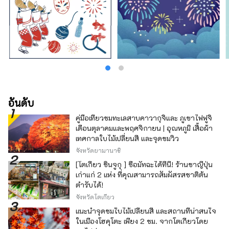
อันดับ
คู่มือเที่ยวชมทะเลสาบคาวากุจิและ ภูเขาไฟฟูจิ
เดือนตุลาคมและพฤศจิกายน | อุณหภูมิ เสื้อผ้า
เทศกาลใบไม้เปลี่ยนสี และจุดชมวิว
จังหวัดยามานาชิ
[โตเกียว ชินจูกุ ] ซื้อมัทฉะได้ที่นี่! ร้านชาญี่ปุ่น
เก่าแก่ 2 แห่ง ที่คุณสามารถสัมผัสรสชาติต้น
ตำรับได้!
จังหวัดโตเกียว
แนะนำจุดชมใบไม้เปลี่ยนสี และสถานที่น่าสนใจ
ในเมืองโฮคุโตะ เพียง 2 ชม. จากโตเกียวโดย