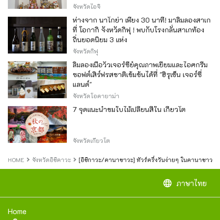
ของญี่ปุ่น
จังหวัดไอจิ
ห่างจาก นาโกย่า เพียง 30 นาที! มาลิ้มลองสาเก
ที่ โอกากิ จังหวัดกิฟุ ! พบกับโรงกลั่นสาเกท้อง
ถิ่นยอดนิยม 3 แห่ง
จังหวัดกิฟุ
ลิ้มลองเนื้อวัวเจอร์ซีย์คุณภาพเยี่ยมและไอศกรีม
ซอฟต์เสิร์ฟรสชาติเข้มข้นได้ที่ "ฮิรุเซ็น เจอร์ซี่
แลนด์"
จังหวัดโอคายาม่า
7 จุดแนะนำชมใบไม้เปลี่ยนสีใน เกียวโต
จังหวัดเกียวโต
HOME
จังหวัดอิชิคาวะ
[อิชิกาวะ/คานาซาวะ] ทัวร์ครึ่งวันง่ายๆ ในคานาซาว
language
ภาษาไทย
Home