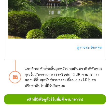
ดูรายละเอียดจุด
แยกย้าย: ทัวร์จะสิ้นสุดหลังจากเดินทางถึงที่พักของ
คุณในเมืองคานาซาว่าหรือสถานี JR คานาซาว่า
directions_car_filled
สถานที่สิ้นสุดทัวร์สามารถเปลี่ยนแปลงได้ โปรด
ปรึกษากับไกด์ที่รับผิดชอบ
คลิกที่นี่เพื่อดูทัวร์ในพื้นที่ คานาซาว่า!