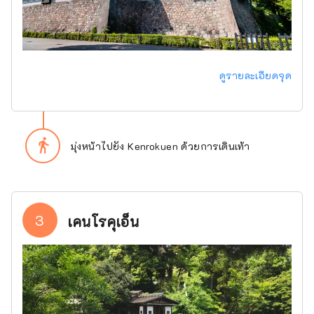
ดูรายละเอียดจุด
directions_walk
มุ่งหน้าไปยัง Kenrokuen ด้วยการเดินเท้า
3
เคนโรคุเอ็น