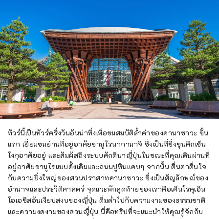
ทัวร์นี้เป็นทัวร์ครึ่งวันอันน่าทึ่งเพื่อชมสมบัติล้ำค่าของคานาซาวะ ขั้น
แรก เยี่ยมชมย่านที่อยู่อาศัยซามูไรนากามาจิ ซึ่งเป็นที่ซึ่งขุนศึกเซ็น
โงกุอาศัยอยู่ และสัมผัสถึงระบบศักดินาญี่ปุ่นในขณะที่คุณเดินผ่านที่
อยู่อาศัยซามูไรแบบดั้งเดิมและถนนปูหินแคบๆ จากนั้น ตื่นตาตื่นใจ
กับความยิ่งใหญ่ของสวนปราสาทคานาซาวะ ซึ่งเป็นสัญลักษณ์ของ
อำนาจและประวัติศาสตร์ จุดแวะพักสุดท้ายของเราคือเค็นโรคุเอ็น
โอเอซิสอันเงียบสงบของญี่ปุ่น ดื่มด่ำไปกับความงามของธรรมชาติ
และความงดงามของสวนญี่ปุ่น นี่คือทริปที่จะแนะนำให้คุณรู้จักกับ