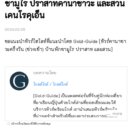
ซามูไร ปราสาทคานาซาวะ และสวน
เคนโรคุเอ็น
2026.02.05
ขอแนะนำทัวร์ไฮไลท์ที่แนะนำโดย Gold-Guide [ทัวร์คานาซา
วะครึ่งวัน (ช่วงเช้า) บ้านพักซามูไร ปราสาท และสวน]
บทความโดย
โกลด์ไกด์ / โกลด์ไกด์
[Gold-Guide] เป็นแพลตฟอร์มที่จับคู่นักท่องเที่ยว
ที่มาเยือนญี่ปุ่นด้วยไกด์ล่ามที่ยอดเยี่ยมและให้
บริการทัวร์พร้อมไกด์ เรานำเสนอทัวร์พร้อมไกด์
more
ที่น่าจดจำสำหรับผู้ที่มองหาประสบการณ์พิเศษ
ในญี่ปุ่น นำเสน่ห์ของญี่ปุ่นมาสู่ทุกคนทั่วโลก
บริการนี้รวมโฆษณาที่ได้รับการสนับสนุน