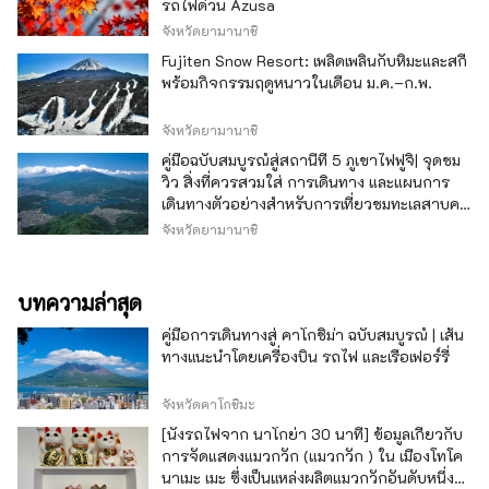
รถไฟด่วน Azusa
จังหวัดยามานาชิ
Fujiten Snow Resort: เพลิดเพลินกับหิมะและสกี
พร้อมกิจกรรมฤดูหนาวในเดือน ม.ค.–ก.พ.
จังหวัดยามานาชิ
คู่มือฉบับสมบูรณ์สู่สถานีที่ 5 ภูเขาไฟฟูจิ| จุดชม
วิว สิ่งที่ควรสวมใส่ การเดินทาง และแผนการ
เดินทางตัวอย่างสำหรับการเที่ยวชมทะเลสาบคา
วากุจิ
จังหวัดยามานาชิ
บทความล่าสุด
คู่มือการเดินทางสู่ คาโกชิม่า ฉบับสมบูรณ์ | เส้น
ทางแนะนำโดยเครื่องบิน รถไฟ และเรือเฟอร์รี่
จังหวัดคาโกชิมะ
[นั่งรถไฟจาก นาโกย่า 30 นาที] ข้อมูลเกี่ยวกับ
การจัดแสดงแมวกวัก (แมวกวัก ) ใน เมืองโทโค
นาเมะ เมะ ซึ่งเป็นแหล่งผลิตแมวกวักอันดับหนึ่ง