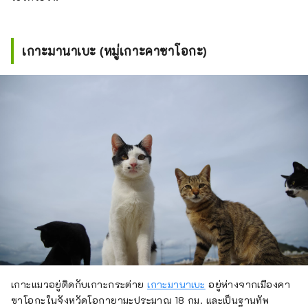
เกาะมานาเบะ (หมู่เกาะคาซาโอกะ)
เกาะแมวอยู่ติดกับเกาะกระต่าย
เกาะมานาเบะ
อยู่ห่างจากเมืองคา
ซาโอกะในจังหวัดโอกายามะประมาณ 18 กม. และเป็นฐานทัพ