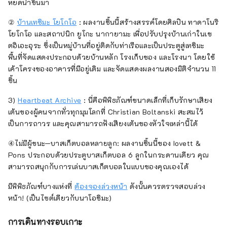
หยดน้ำขึ้นมา
②
บ้านเทชิมะ โยโกโอ
: ผลงานชิ้นนี้สร้างสรรค์โดยศิลปิน ทาดาโนริ
โยโกโอ และสถาปนิก ยูโกะ นากายามะ เพื่อปรับปรุงบ้านเก่าในเข
ตอิเอะอุระ ซึ่งเป็นหมู่บ้านที่อยู่ติดกับท่าเรือและเป็นประตูสู่เทชิมะ
พื้นที่จัดแสดงประกอบด้วยบ้านหลัก โรงเก็บของ และโรงนา โดยใช้
เค้าโครงของอาคารที่มีอยู่เดิม และจัดแสดงผลงานสองมิติจำนวน 11
ชิ้น
3)
Heartbeat Archive
: นี่คือพิพิธภัณฑ์ขนาดเล็กที่เก็บรักษาเสียง
เต้นของผู้คนจากทั่วทุกมุมโลกที่ Christian Boltanski สะสมไว้
เป็นการถาวร และคุณสามารถฟังเสียงเต้นของหัวใจเหล่านี้ได้
④ไม่มีผู้ชนะ─บาสเก็ตบอลหลายลูก: ผลงานชิ้นนี้ของ Iovett &
Pons ประกอบด้วยประตูบาสเก็ตบอล 6 ลูกในกระดานเดียว คุณ
สามารถสนุกกับการเล่นบาสเก็ตบอลในแบบของคุณเองได้
มีพิพิธภัณฑ์บางแห่งที่
ต้องจองล่วงหน้า
ดังนั้นควรตรวจสอบล่วง
หน้า! (เป็นไซต์เดียวกับนาโอชิมะ)
การเดินทางรอบเกาะ