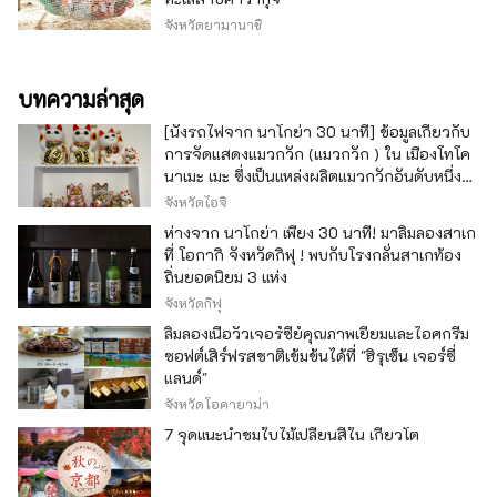
จังหวัดยามานาชิ
บทความล่าสุด
[นั่งรถไฟจาก นาโกย่า 30 นาที] ข้อมูลเกี่ยวกับ
การจัดแสดงแมวกวัก (แมวกวัก ) ใน เมืองโทโค
นาเมะ เมะ ซึ่งเป็นแหล่งผลิตแมวกวักอันดับหนึ่ง
ของญี่ปุ่น
จังหวัดไอจิ
ห่างจาก นาโกย่า เพียง 30 นาที! มาลิ้มลองสาเก
ที่ โอกากิ จังหวัดกิฟุ ! พบกับโรงกลั่นสาเกท้อง
ถิ่นยอดนิยม 3 แห่ง
จังหวัดกิฟุ
ลิ้มลองเนื้อวัวเจอร์ซีย์คุณภาพเยี่ยมและไอศกรีม
ซอฟต์เสิร์ฟรสชาติเข้มข้นได้ที่ "ฮิรุเซ็น เจอร์ซี่
แลนด์"
จังหวัดโอคายาม่า
7 จุดแนะนำชมใบไม้เปลี่ยนสีใน เกียวโต