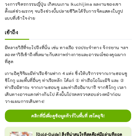
วงการจิตรกรรมญี่ปุ่น เกิดบนเกาะ Ikuchijima ผลงานของเขา
ตั้งแต่ช่วงแรกๆ จนถึงช่วงบั้นปลายชีวิตได้รับการจัดแสดงในรูป
แบบที่เข้าใจง่าย
เข้าถึง
มีหลายวิธีที่จะไปถึงที่นั่น เช่น ทางเรือ รถประจำทาง จักรยาน ฯลฯ
ลองหาวิธีเข้าถึงที่เหมาะกับสภาพร่างกายและอารมณ์ของคุณมาก
ที่สุด
เกาะอิคุจิจิมะมีท่าเรือข้ามฟาก 4 แห่ง ซึ่งให้บริการจากเกาะฮอนชู
ชิโกกุ และพื้นที่อื่นๆ ท่าเรือหลัก ได้แก่ ① ท่าเรือโอโนะมิจิ และ ②
ท่าเรือมิฮาระ จากเกาะฮอนชู และท่าเรืออิมาบาริ จากชิโกกุ เวลา
เดินทางอาจแตกต่างกันไป ดังนั้นโปรดตรวจสอบล่วงหน้าก่อน
วางแผนการเดินทาง!
คลิกที่นี่เพื่อดูข้อมูลทัวร์ในพื้นที่ เซโตอุจิ!
[Gold-Guide] สิ่งที่น่าสนใจที่สุดคือคู่มือล่ามที่ยอด