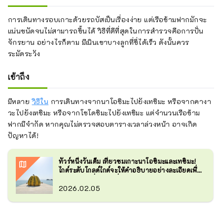
การเดินทางรอบเกาะด้วยรถบัสเป็นเรื่องง่าย แต่เรือข้ามฟากมักจะ
แน่นขนัดจนไม่สามารถขึ้นได้ วิธีที่ดีที่สุดในการสำรวจคือการปั่น
จักรยาน อย่างไรก็ตาม มีเนินเขาบางลูกที่ขี่ได้เร็ว ดังนั้นควร
ระมัดระวัง
เข้าถึง
มีหลาย
วิธีใน
การเดินทางจากนาโอชิมะไปยังเทชิมะ หรือจากคางา
วะไปยังเทชิมะ หรือจากโชโดชิมะไปยังเทชิมะ แต่จำนวนเรือข้าม
ฟากมีจำกัด หากคุณไม่ตรวจสอบตารางเวลาล่วงหน้า อาจเกิด
ปัญหาได้!
ทัวร์หนึ่งวันเต็ม เที่ยวชมเกาะนาโอชิมะและเทชิมะ!
ไกด์ระดับโกลด์ไกด์จะให้คำอธิบายอย่างละเอียดเพื่อ
ให้การท่องเที่ยวราบรื่น
2026.02.05