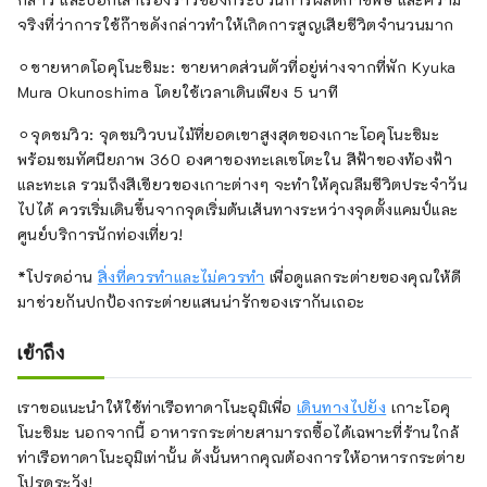
จริงที่ว่าการใช้ก๊าซดังกล่าวทำให้เกิดการสูญเสียชีวิตจำนวนมาก
⚪︎ชายหาดโอคุโนะชิมะ: ชายหาดส่วนตัวที่อยู่ห่างจากที่พัก Kyuka
Mura Okunoshima โดยใช้เวลาเดินเพียง 5 นาที
⚪︎จุดชมวิว: จุดชมวิวบนไม้ที่ยอดเขาสูงสุดของเกาะโอคุโนะชิมะ
พร้อมชมทัศนียภาพ 360 องศาของทะเลเซโตะใน สีฟ้าของท้องฟ้า
และทะเล รวมถึงสีเขียวของเกาะต่างๆ จะทำให้คุณลืมชีวิตประจำวัน
ไปได้ ควรเริ่มเดินขึ้นจากจุดเริ่มต้นเส้นทางระหว่างจุดตั้งแคมป์และ
ศูนย์บริการนักท่องเที่ยว!
*โปรดอ่าน
สิ่งที่ควรทำและไม่ควรทำ
เพื่อดูแลกระต่ายของคุณให้ดี
มาช่วยกันปกป้องกระต่ายแสนน่ารักของเรากันเถอะ
เข้าถึง
เราขอแนะนำให้ใช้ท่าเรือทาดาโนะอุมิเพื่อ
เดินทางไปยัง
เกาะโอคุ
โนะชิมะ นอกจากนี้ อาหารกระต่ายสามารถซื้อได้เฉพาะที่ร้านใกล้
ท่าเรือทาดาโนะอุมิเท่านั้น ดังนั้นหากคุณต้องการให้อาหารกระต่าย
โปรดระวัง!