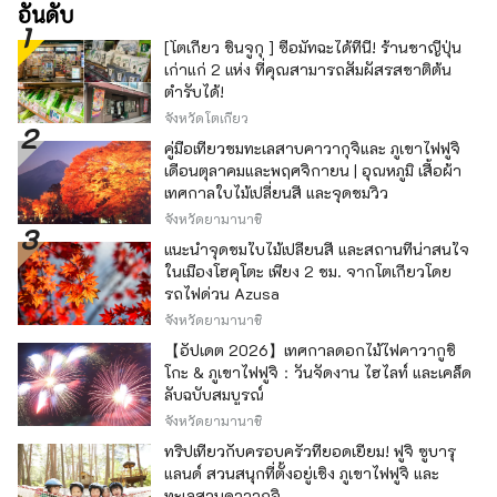
อันดับ
[โตเกียว ชินจูกุ ] ซื้อมัทฉะได้ที่นี่! ร้านชาญี่ปุ่น
เก่าแก่ 2 แห่ง ที่คุณสามารถสัมผัสรสชาติต้น
ตำรับได้!
จังหวัดโตเกียว
คู่มือเที่ยวชมทะเลสาบคาวากุจิและ ภูเขาไฟฟูจิ
เดือนตุลาคมและพฤศจิกายน | อุณหภูมิ เสื้อผ้า
เทศกาลใบไม้เปลี่ยนสี และจุดชมวิว
จังหวัดยามานาชิ
แนะนำจุดชมใบไม้เปลี่ยนสี และสถานที่น่าสนใจ
ในเมืองโฮคุโตะ เพียง 2 ชม. จากโตเกียวโดย
รถไฟด่วน Azusa
จังหวัดยามานาชิ
【อัปเดต 2026】เทศกาลดอกไม้ไฟคาวากูชิ
โกะ & ภูเขาไฟฟูจิ：วันจัดงาน ไฮไลท์ และเคล็ด
ลับฉบับสมบูรณ์
จังหวัดยามานาชิ
ทริปเที่ยวกับครอบครัวที่ยอดเยี่ยม! ฟูจิ ซูบารุ
แลนด์ สวนสนุกที่ตั้งอยู่เชิง ภูเขาไฟฟูจิ และ
ทะเลสาบคาวากุจิ