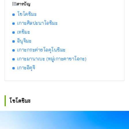
สารบัญ
โชโดชิมะ
เกาะศิลปะนาโอชิมะ
เทชิมะ
อินุจิมะ
เกาะกระต่ายโอคุโนชิมะ
เกาะมานาเบะ (หมู่เกาะคาซาโอกะ)
เกาะอิคุจิ
โชโดชิมะ