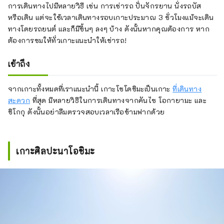
การเดินทางไปมีหลายวิธี เช่น การเช่ารถ ปั่นจักรยาน นั่งรถบัส
หรือเดิน แต่จะใช้เวลาเดินทางรอบเกาะประมาณ 3 ชั่วโมงแม้จะเดิน
ทางโดยรถยนต์ และก็มีขึ้นๆ ลงๆ บ้าง ดังนั้นหากคุณต้องการ หาก
ต้องการชมให้ทั่วเกาะแนะนำให้เช่ารถ!
เข้าถึง
จากเกาะทั้งหมดที่เราแนะนำนี้ เกาะโชโดชิมะเป็นเกาะ
ที่เดินทาง
สะดวก
ที่สุด มีหลายวิธีในการเดินทางจากคันไซ โอกายามะ และ
ชิโกกุ ดังนั้นอย่าลืมตรวจสอบเวลาเรือข้ามฟากด้วย
เกาะศิลปะนาโอชิมะ