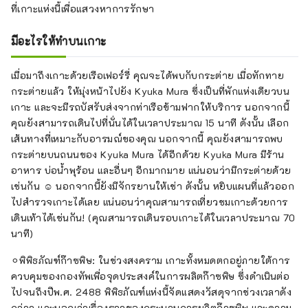
ที่เกาะแห่งนี้เพื่อแสวงหาการรักษา
มีอะไรให้ทำบนเกาะ
เมื่อมาถึงเกาะด้วยเรือเฟอร์รี่ คุณจะได้พบกับกระต่าย เมื่อทักทาย
กระต่ายแล้ว ให้มุ่งหน้าไปยัง Kyuka Mura ซึ่งเป็นที่พักแห่งเดียวบน
เกาะ และจะมีรถบัสรับส่งจากท่าเรือข้ามฟากให้บริการ นอกจากนี้
คุณยังสามารถเดินไปที่นั่นได้ในเวลาประมาณ 15 นาที ดังนั้น เลือก
เส้นทางที่เหมาะกับอารมณ์ของคุณ นอกจากนี้ คุณยังสามารถพบ
กระต่ายบนถนนของ Kyuka Mura ได้อีกด้วย Kyuka Mura มีร้าน
อาหาร บ่อน้ำพุร้อน และอื่นๆ อีกมากมาย แน่นอนว่ามีกระต่ายด้วย
เช่นกัน ☺ นอกจากนี้ยังมีจักรยานให้เช่า ดังนั้น หยิบแผนที่แล้วออก
ไปสำรวจเกาะได้เลย แน่นอนว่าคุณสามารถเที่ยวชมเกาะด้วยการ
เดินเท้าได้เช่นกัน! (คุณสามารถเดินรอบเกาะได้ในเวลาประมาณ 70
นาที)
⚪︎พิพิธภัณฑ์ก๊าซพิษ: ในช่วงสงคราม เกาะทั้งหมดตกอยู่ภายใต้การ
ควบคุมของกองทัพเพื่อจุดประสงค์ในการผลิตก๊าซพิษ ซึ่งดำเนินต่อ
ไปจนถึงปีพ.ศ. 2488 พิพิธภัณฑ์แห่งนี้จัดแสดงวัสดุจากช่วงเวลาดัง
กล่าว และบอกเล่าเรื่องราวของกระบวนการผลิตก๊าซพิษ และความ