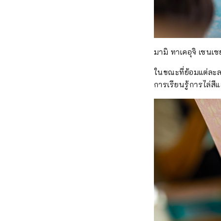
มามิ ทาเคอุจิ เซนเซย
ในขณะที่ย้อมแต่ละล
การเรียนรู้การไล่สี