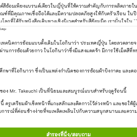
์สีย้อมเพียงแบรนด์เดียวในญี่ปุ่นที่ให้ความสำคัญกับการผลิตภายใน
ัณฑ์ที่มีคุณภาพเชื่อถือได้และมีความปลอดภัยสูงให้กับครัวเรือน ในป
โลกที่ได้รับหนังสือเดินทางเชิงนิเวศสำหรับสีย้อมมือ เรามั่นใจใน ``สี
่น'' ซึ่งได้รับการอุปถัมภ์มานานกว่า 100 ปี และ ``สีแฮนด์เมด'' ของเรา
ับสนุน
วามจริงใจ การย้อมเป็นวัฒนธรรมดั้งเดิมของญี่ปุ่น SOMENOVA เป็น
เทคนิคการย้อมแบบดั้งเดิมในโอกินาว่า ประเทศญี่ปุ่น โดยลวดลายจะ
ถเพลิดเพลินกับประสบการณ์การย้อมผ้าที่เคยโด่งดังได้อย่างง่าย
่ผ่านการย้อมด้วยกาว ในโอกินาว่าซึ่งมีแสงแดดจ้า มีการใช้เม็ดสีท
ล่าขณะช้อปปิ้งได้ กรุณาแวะมาสักครั้ง
ิ ศึกษาที่โอกินาวา ซึ่งเป็นแหล่งกำเนิดของการย้อมผ้าบิงกาตะ และต
ของ Mr. Takeuchi เป็นที่นิยมและสมบูรณ์แบบสำหรับฤดูร้อนนี้
 ครูเตรียมผ้าเช็ดหน้าที่แกะสลักและติดกาวไว้ล่วงหน้า และขอให้ผู้เข
บการณ์ที่ค่อนข้างง่ายที่จะเพลิดเพลินไปกับความสนุกสนานและความ
สำรองที่นั่ง/สอบถาม