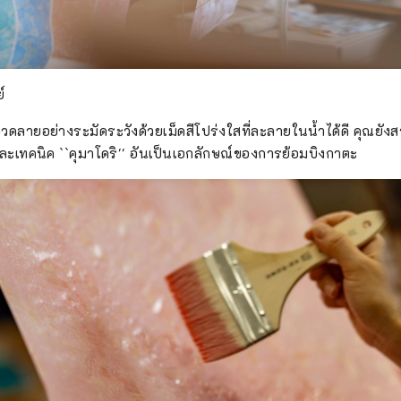
์
วดลายอย่างระมัดระวังด้วยเม็ดสีโปร่งใสที่ละลายในน้ำได้ดี คุณยัง
และเทคนิค ``คุมาโดริ'' อันเป็นเอกลักษณ์ของการย้อมบิงกาตะ