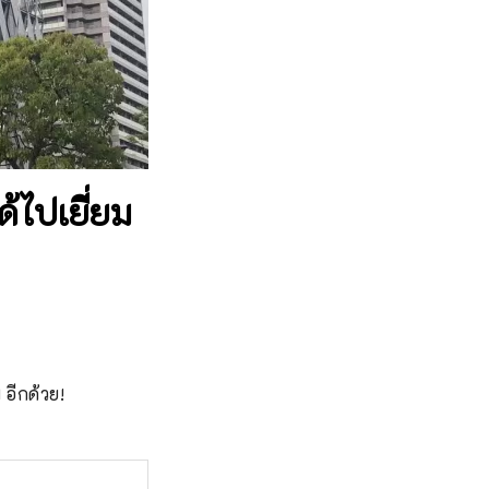
้ไปเยี่ยม
 อีกด้วย!