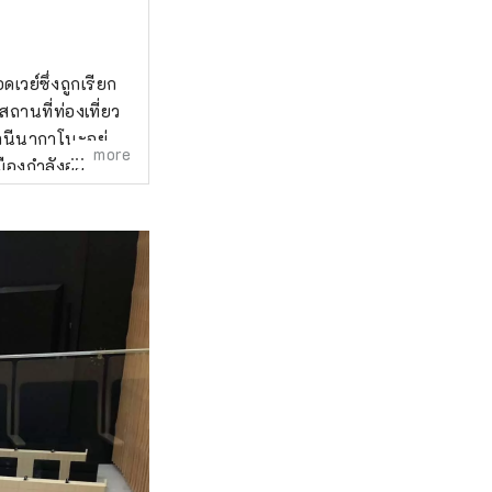
วย์ซึ่งถูกเรียก
ีสถานที่ท่องเที่ยว
านีนากาโนะอยู่
more
ืองกำลังอยู่
ึกคักซึ่งเต็มไป
ษณะของเมืองซึ่งมี