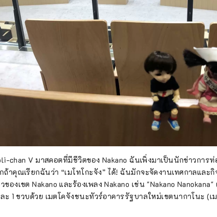
opoli-chan V มาสคอตที่มีชีวิตของ Nakano ฉันเพิ่งมาเป็นนักข่าวการ
ถ้าคุณเรียกฉันว่า “เมโทโกะจัง” ได้! ฉันมักจะจัดงานเทศกาลและก
ยวของเขต Nakano และร้องเพลง Nakano เช่น "Nakano Nanokana" เ
ละ 1 ขวบด้วย เมตโคจังชนะทัวร์อาคารรัฐบาลใหม่เขตนากาโนะ (เ