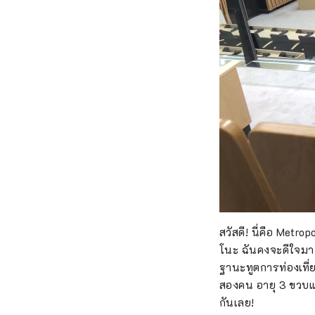
สวัสดี! นี่คือ Metr
โนะ ฉันคงจะดีใจมาก
ฐานะทูตการท่องเที่
สองคน อายุ 3 ขวบแ
กันเลย!