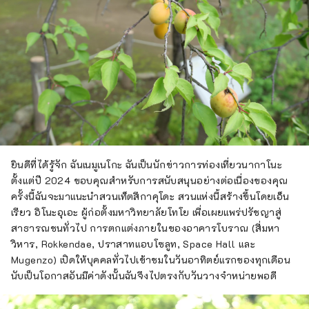
ยินดีที่ได้รู้จัก ฉันเนมูเนโกะ ฉันเป็นนักข่าวการท่องเที่ยวนากาโนะ
ตั้งแต่ปี 2024 ขอบคุณสำหรับการสนับสนุนอย่างต่อเนื่องของคุณ
ครั้งนี้ฉันจะมาแนะนำสวนเท็ตสึกาคุโดะ สวนแห่งนี้สร้างขึ้นโดยเอ็น
เรียว อิโนะอุเอะ ผู้ก่อตั้งมหาวิทยาลัยโทโย เพื่อเผยแพร่ปรัชญาสู่
สาธารณชนทั่วไป การตกแต่งภายในของอาคารโบราณ (สี่มหา
วิหาร, Rokkendae, ปราสาทแอบโซลูท, Space Hall และ
Mugenzo) เปิดให้บุคคลทั่วไปเข้าชมในวันอาทิตย์แรกของทุกเดือน
นับเป็นโอกาสอันมีค่าดังนั้นฉันจึงไปตรงกับวันวางจำหน่ายพอดี