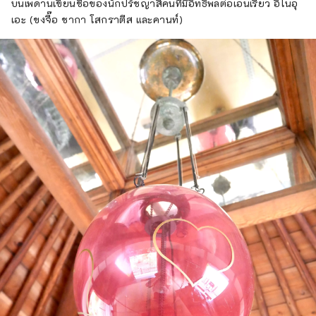
บนเพดานเขียนชื่อของนักปรัชญาสี่คนที่มีอิทธิพลต่อเอนเรียว อิโนอุ
เอะ (ขงจื๊อ ชากา โสกราตีส และคานท์)