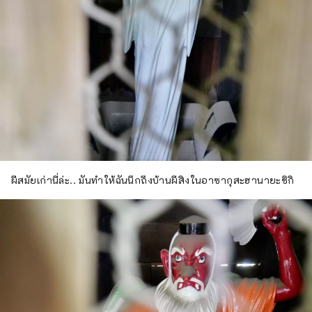
ผีสมัยเก่านี่ล่ะ.. มันทำให้ฉันนึกถึงบ้านผีสิงในอาซากุสะฮานายะชิกิ