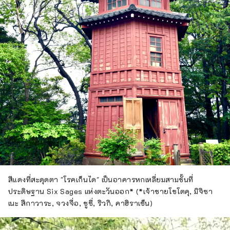
สีแดงที่สะดุดตา "โรคเก็นได" เป็นอาคารหกเหลี่ยมสามชั้นที่
ประดิษฐาน Six Sages แห่งตะวันออก* (*เจ้าชายโชโตคุ, มิจิซา
เนะ สึกาวาระ, จวงจื่อ, ชูซี่, ริวกิ, คาฮิราเซ็น)