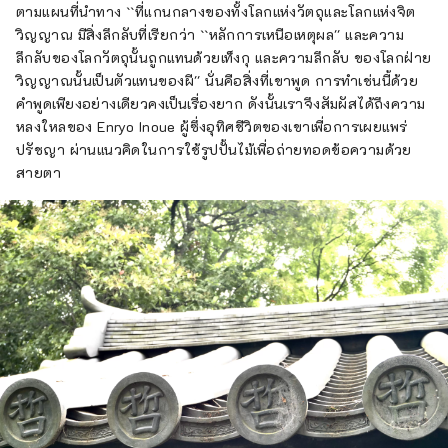
ตามแผนที่นำทาง ``ที่แกนกลางของทั้งโลกแห่งวัตถุและโลกแห่งจิต
วิญญาณ มีสิ่งลึกลับที่เรียกว่า ``หลักการเหนือเหตุผล'' และความ
ลึกลับของโลกวัตถุนั้นถูกแทนด้วยเท็งกุ และความลึกลับ ของโลกฝ่าย
วิญญาณนั้นเป็นตัวแทนของผี'' นั่นคือสิ่งที่เขาพูด การทำเช่นนี้ด้วย
คำพูดเพียงอย่างเดียวคงเป็นเรื่องยาก ดังนั้นเราจึงสัมผัสได้ถึงความ
หลงใหลของ Enryo Inoue ผู้ซึ่งอุทิศชีวิตของเขาเพื่อการเผยแพร่
ปรัชญา ผ่านแนวคิดในการใช้รูปปั้นไม้เพื่อถ่ายทอดข้อความด้วย
สายตา