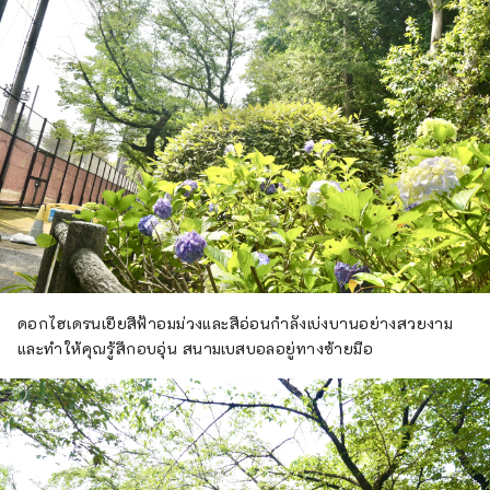
ดอกไฮเดรนเยียสีฟ้าอมม่วงและสีอ่อนกำลังเบ่งบานอย่างสวยงาม
และทำให้คุณรู้สึกอบอุ่น สนามเบสบอลอยู่ทางซ้ายมือ