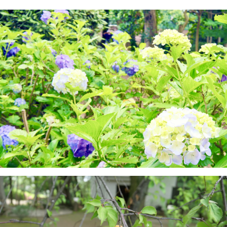
เลิศ พื้นที่รอบๆ สถานีนากาโนะอยู่ระหว่างการ
ปรับปรุงใหม่ ซึ่งว่ากันว่าจะเกิดขึ้นทุกๆ 100 ปี
และในขณะที่เมืองกำลังอยู่ระหว่างการ
เปลี่ยนแปลง เมืองนากาโนะก็มีหลายแง่มุม เช่น
ถนนช้อปปิ้งที่คึกคักซึ่งเต็มไปด้วยมนุษยชาติสมัย
เก่า ความหลากหลายของเมืองนี้ยังเชื่อมโยงกับ
คุณลักษณะของเมืองซึ่งมีประชากรประมาณ
17,000 คนจากประมาณ 120 ประเทศ