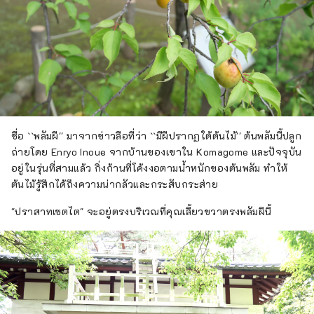
ชื่อ ``พลัมผี'' มาจากข่าวลือที่ว่า ``มีผีปรากฏใต้ต้นไม้'' ต้นพลัมนี้ปลูก
ถ่ายโดย Enryo Inoue จากบ้านของเขาใน Komagome และปัจจุบัน
อยู่ในรุ่นที่สามแล้ว กิ่งก้านที่โค้งงอตามน้ำหนักของต้นพลัม ทำให้
ต้นไม้รู้สึกได้ถึงความน่ากลัวและกระสับกระส่าย
"ปราสาทเซตไต" จะอยู่ตรงบริเวณที่คุณเลี้ยวขวาตรงพลัมผีนี้