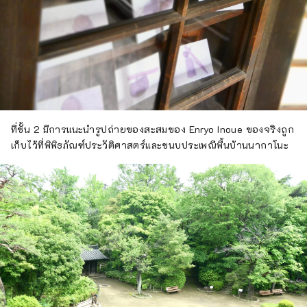
ที่ชั้น 2 มีการแนะนำรูปถ่ายของสะสมของ Enryo Inoue ของจริงถูก
เก็บไว้ที่พิพิธภัณฑ์ประวัติศาสตร์และขนบประเพณีพื้นบ้านนากาโนะ