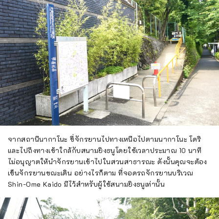
จากสถานีนากาโนะ ขี่จักรยานไปทางเหนือไปตามนากาโนะ โดริ
และไปถึงทางเข้าใกล้กับสนามยิงธนูโดยใช้เวลาประมาณ 10 นาที
ไม่อนุญาตให้นำจักรยานเข้าไปในสวนสาธารณะ ดังนั้นคุณจะต้อง
เข็นจักรยานขณะเดิน อย่างไรก็ตาม ที่จอดรถจักรยานบริเวณ
Shin-Ome Kaido มีไว้สำหรับผู้ใช้สนามยิงธนูเท่านั้น