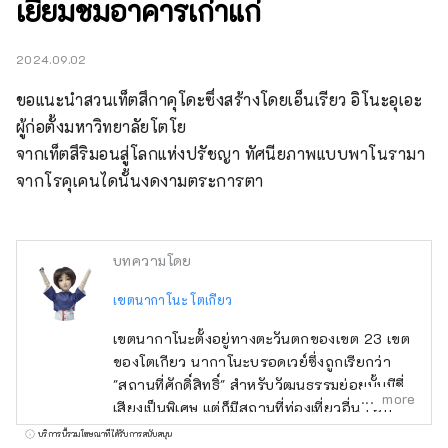
เยี่ยมชมอาคารเก่าแก่
2024.09.02
ขอแนะนำสวนเท็ตสึกาคุโดะซึ่งสร้างโดยเอ็นเรียว อิโนะอุเอะ 
ผู้ก่อตั้งมหาวิทยาลัยโตโย

จากเท็ตสึริมอนสู่โลกแห่งปรัชญา ทัศนียภาพแบบพาโนรามา
จากโรคุเคนไดนั้นงดงามตระการตา
บทความโดย
เขตนากาโนะ โตเกียว
เขตนากาโนะตั้งอยู่ทางตะวันตกของเขต 23 เขต
ของโตเกียว นากาโนะบรอดเวย์ซึ่งถูกเรียกว่า
"สถานที่ศักดิ์สิทธิ์" สำหรับวัฒนธรรมย่อยนั้นมีชื่อ
more
เสียงเป็นพิเศษ แต่ก็มีสถานที่ท่องเที่ยวอื่นๆ อีก
มากมาย เช่น ศาลเจ้าเก่าแก่ วัด และอาหารรส
บริการนี้รวมโฆษณาที่ได้รับการสนับสนุน