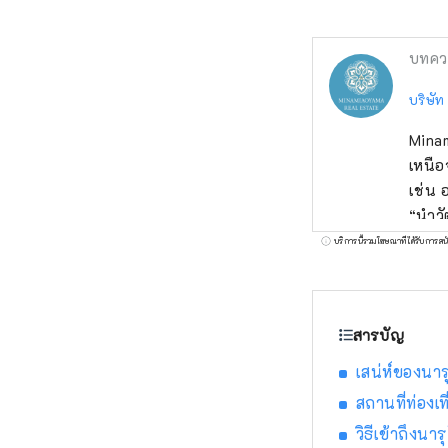
บทคว
บริษัท
Minam
เหนือ
เช่น 
“นำวั
เพลิด
บริการนี้รวมโฆษณาที่ได้รับการสน
ด้วย
มาจา
เข้าส
สารบัญ
เสน่ห์ของนารุ
สถานที่ท่อง
วิธีเข้าถึงน