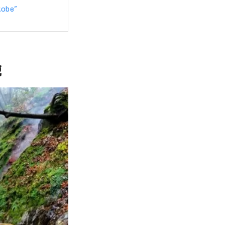
kobe"
ู