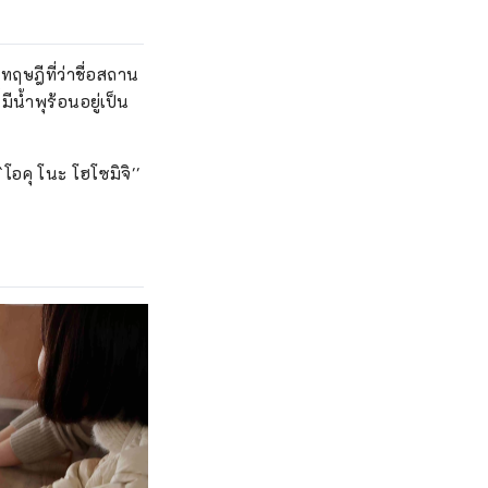
ฤษฎีที่ว่าชื่อสถาน
มีน้ำพุร้อนอยู่เป็น
อคุ โนะ โฮโซมิจิ''