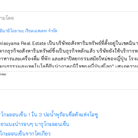
ามโดย
 มินามิโอยามะ เรียลเอสเตท จำกัด
iaoyama Real Estate เป็นบริษัทอสังหาริมทรัพย์ที่ตั้งอยู่ในเขตมิ
จากธุรกิจอสังหาริมทรัพย์ซึ่งเป็นธุรกิจหลักแล้ว บริษัทยังให้บริก
อาหารและเครื่องดื่ม ที่พัก และสถาปัตยกรรมสมัยใหม่ของญี่ปุ่น โรงแร
ฒนธรรมและเทคโนโลยีอันน่าภาคภูมิใจของญี่ปุ่นสู่โลก” เสนอความบ
เพลินได้ด้วยประสาทสัมผัสทั้งห้า รวมถึงประสบการณ์การเข้าพักที่
ับสนุน
สถาปัตยกรรมญี่ปุ่นสมัยใหม่ ประสบการณ์การรับประทานอาหารในค
กอาคารแบบตะวันตกจากประมาณปี พ.ศ. 2443 เมื่อกล่าวกันว่าวัฒ
ู่ญี่ปุ่นเป็นครั้งแรก และเสาอากาศญี่ปุ่นที่จำหน่ายสาเกญี่ปุ่นและงาน
โกะออนเซ็น 1 ใน 3 บ่อน้ำพุร้อนชื่อดังแห่งโอชู
เที่ยวแนะนำรอบๆ นารุโกะออนเซ็น
ารุโกะออนเซ็นจากโตเกียว