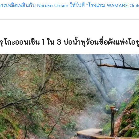
ารเพลิดเพลินกับ Naruko Onsen ให้ไปที่ "โรงแรม WAMARE Oni
ุโกะออนเซ็น 1 ใน 3 บ่อน้ำพุร้อนชื่อดังแห่งโอช