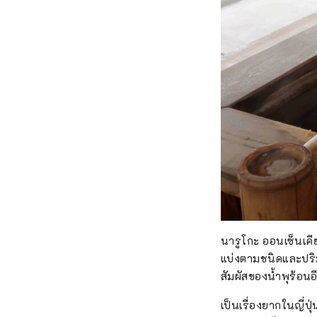
นารูโกะ ออนเซ็นเคี
แบ่งตามชนิดและปริมา
สัมผัสของน้ำพุร้อนอ
เป็นเรื่องยากในญี่ป