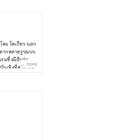
นาโตะ โตเกียว นอก
ารหลากหลายรูปแบบ
มซึ่งมีธีมว่า
more
ันเทิงที่สามารถ
ได้รับการออกแบบ
าเฟ่ที่จำลองแบบ
นธรรมตะวันตกได้
หัตถกรรมดั้งเดิม