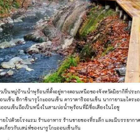
เป็นหมู่บ้านน้ำพุร้อนที่ตั้งอยู่ทางตอนเหนือของจังหวัดมิยากิที่ประ
กะออนเซ็น ฮิกาชินารุโกะออนเซ็น คาวาตาริออนเซ็น นากายามะไดระ
อนเซ็นถือเป็นหนึ่งในสามบ่อน้ำพุร้อนที่มีชื่อเสียงในโอชู
งรายไปด้วยโรงแรม ร้านอาหาร ร้านขายของที่ระลึก และมีบรรยากาศที่
เกี่ยวกับเสน่ห์ของนารูโกะออนเซ็นกัน