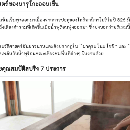
าสตร์ของนารุโกะออนเซ็น
เซ็นเริ่มพุ่งออกมาเนื่องจากการปะทุของโทริทานิกาโมริในปี 826 มีท
ึงเสียงคำรามที่เกิดขึ้นเมื่อน้ำพุร้อนพุ่งออกมา ซึ่งบ่งบอกว่าบริเวณนี้
ะวัติศาสตร์อันยาวนานและยังปรากฏใน ``มาคุระ โนะ โซชิ'' และ ``โ
เพลินกับน้ำพุร้อนขณะเที่ยวชมพื้นที่ต่างๆ ในงานด้วย
้วยคุณสมบัติสปริง 7 ประการ