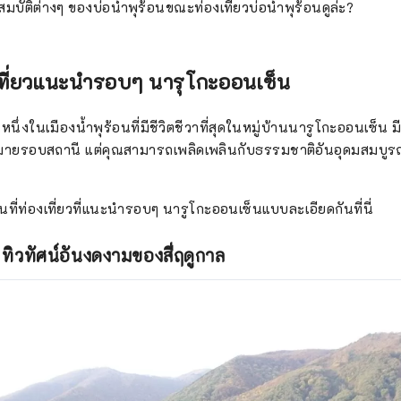
มบัติต่างๆ ของบ่อน้ำพุร้อนขณะท่องเที่ยวบ่อน้ำพุร้อนดูล่ะ?
เที่ยวแนะนำรอบๆ นารุโกะออนเซ็น
นึ่งในเมืองน้ำพุร้อนที่มีชีวิตชีวาที่สุดในหมู่บ้านนารูโกะออนเซ็น
มายรอบสถานี แต่คุณสามารถเพลิดเพลินกับธรรมชาติอันอุดมสมบูรณ
่ท่องเที่ยวที่แนะนำรอบๆ นารูโกะออนเซ็นแบบละเอียดกันที่นี่
ทิวทัศน์อันงดงามของสี่ฤดูกาล