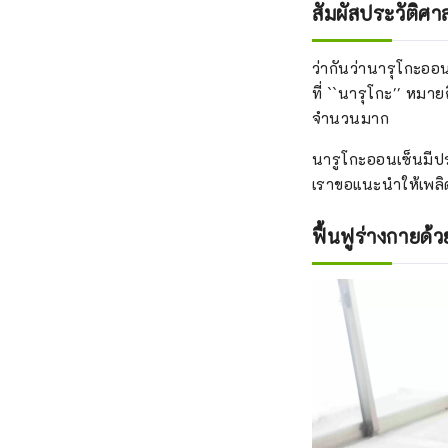
สัมผัสประวัติศ
ว่ากันว่านารุโกะออน
ที่ ``นารุโกะ'' หมายถ
จำนวนมาก
นารูโกะออนเซ็นมีปร
เราขอแนะนำให้เพลิด
ฟื้นฟูร่างกายด