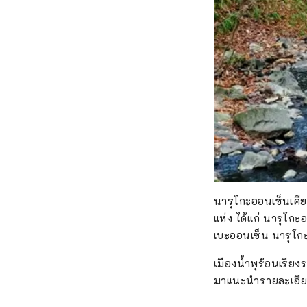
นารุโกะออนเซ็นเคียว
แห่ง ได้แก่ นารุโ
เบะออนเซ็น นารุโกะอ
เมืองน้ำพุร้อนเรีย
มาแนะนำรายละเอียด