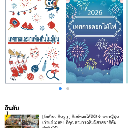
อันดับ
[โตเกียว ชินจูกุ ] ซื้อมัทฉะได้ที่นี่! ร้านชาญี่ปุ่น
เก่าแก่ 2 แห่ง ที่คุณสามารถสัมผัสรสชาติต้น
ตำรับได้!