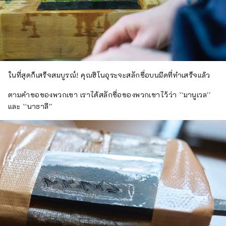
ในที่สุดก็เสร็จสมบูรณ์! คุณฮิโนอุระจะสลักชื่อบนมีดที่ทำเสร็จแล้ว
ตามคำขอของพวกเขา เราได้สลักชื่อของพวกเขาไว้ว่า ``มานูเวล''
และ ``นาธาลี''