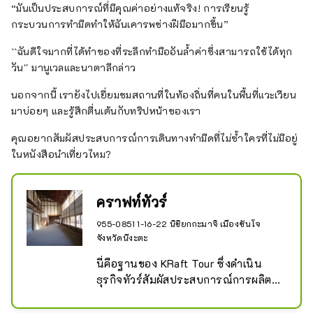
“มันเป็นประสบการณ์ที่มีคุณค่าอย่างแท้จริง! การเรียนรู้
กระบวนการทำมีดทำให้ฉันเคารพช่างฝีมือมากขึ้น”
``ฉันดีใจมากที่ได้ทำของที่ระลึกทำมืออันล้ำค่าซึ่งสามารถใช้ได้ทุก
วัน'' มานูเวลและนาตาลีกล่าว
นอกจากนี้ เรายังไปเยี่ยมชมสถานที่ในท้องถิ่นที่คนในพื้นที่แวะเวียน
มาบ่อยๆ และรู้สึกตื่นเต้นกับทริปหน้าของเรา
คุณอยากสัมผัสประสบการณ์การเดินทางทำมีดที่ไม่ซ้ำใครที่ไม่มีอยู่
ในหนังสือนำเที่ยวไหม?
คราฟท์ทัวร์
955-0851 1-16-22 นิชิยกกะมาจิ เมืองซันโจ
จังหวัดนีงะตะ
นี่คือฐานของ KRaft Tour ซึ่งดำเนิน
ธุรกิจทัวร์สัมผัสประสบการณ์การผลิต
ในสึบาเมะ-ซันโจ โกดังเปล่าขนาดใหญ่
นี้สร้างขึ้นเมื่อ 85 ปีที่แล้ว โดยมีพื้นที่