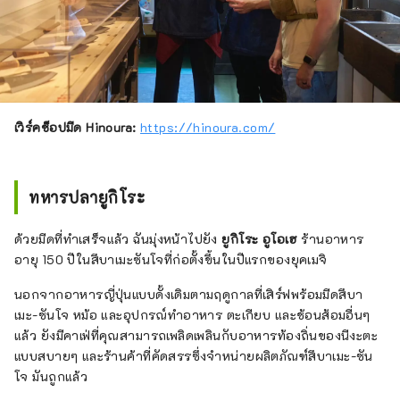
เวิร์คช็อปมีด Hinoura:
https://hinoura.com/
ทหารปลายูกิโระ
ด้วยมีดที่ทำเสร็จแล้ว ฉันมุ่งหน้าไปยัง
ยูกิโระ อูโอเฮ
ร้านอาหาร
อายุ 150 ปีในสึบาเมะซันโจที่ก่อตั้งขึ้นในปีแรกของยุคเมจิ
นอกจากอาหารญี่ปุ่นแบบดั้งเดิมตามฤดูกาลที่เสิร์ฟพร้อมมีดสึบา
เมะ-ซันโจ หม้อ และอุปกรณ์ทำอาหาร ตะเกียบ และช้อนส้อมอื่นๆ
แล้ว ยังมีคาเฟ่ที่คุณสามารถเพลิดเพลินกับอาหารท้องถิ่นของนีงะตะ
แบบสบายๆ และร้านค้าที่คัดสรรซึ่งจำหน่ายผลิตภัณฑ์สึบาเมะ-ซัน
โจ มันถูกแล้ว