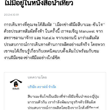
ไม่มีอยู่ในหนังสือนำเที่ยว
2024.10.19
การเดินทางที่คุณจะได้สัมผัส ``เมืองช่างฝีมือสึบาเมะ-ซันโจ'' 
ด้วยประสาทสัมผัสทั้งห้า ในครั้งนี้ เราจะเชิญ Manuwel จาก
สหราชอาณาจักร และ Natalie จากเยอรมนี มาร่วมสัมผัส
ประสบการณ์การเดินทางด้านการผลิตอย่างแท้จริง โดยพวก
เขาจะได้เรียนรู้เกี่ยวกับเทคนิคแบบดั้งเดิมไปพร้อมกับชม
งานฝีมือของช่างฝีมืออย่างใกล้ชิด
บทความโดย
บริษัท คราฟท์ จำกัด
สึบาเมะซันโจเป็นเมืองที่ช่างฝีมือชั้นนำของญี่ปุ่น
มารวมตัวกัน เรากำลังพัฒนาธุรกิจทัวร์สัมผัส
ประสบการณ์การผลิตโดยอิงจากโกดังที่มีคุณค่า