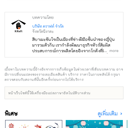
กว่า 900 ตารางเมตร ถือเป็นอาคารที่มี
คุณค่าทางวัฒนธรรมมากที่สุดแห่งหนึ่งที่
บทความโดย
ยังคงหลงเหลืออยู่ในพื้นที่นี้

ใช้โกดังว่างเปล่าขนาดใหญ่ที่ครั้งหนึ่ง
บริษัท คราฟท์ จำกัด
จังหวัดนีงาตะ
เคยเป็นโกดังสำหรับทาบิซึ่งเป็นของขึ้น
ชื่อของซันโจ มีแกลเลอรีโกดังที่จัดแสดง
สึบาเมะซันโจเป็นเมืองที่ช่างฝีมือชั้นนำของญี่ปุ่น
มารวมตัวกัน เรากำลังพัฒนาธุรกิจทัวร์สัมผัส
ประวัติความเป็นมาของอุตสาหกรรม
more
ประสบการณ์การผลิตโดยอิงจากโกดังที่มีคุณค่า
การผลิตในพื้นที่สึบาเมะ-ซันโจ รวมถึง
ทางวัฒนธรรมซึ่งได้ปั่นประวัติศาสตร์การผลิต
สถานที่ที่แขกมาเยี่ยมเยียนเป็นจุดเริ่ม
ด้วยการเรียนรู้จากช่างฝีมือในโรงงานที่ปกติคุณ
ต้น เป็นจุดท่องเที่ยวและสถานที่ที่
ไม่สามารถเข้าไปได้ ประดิษฐ์สิ่งของด้วยมือของ
เนื้อหาในบทความนี้อ้างอิงจากการเก็บข้อมูลในช่วงเวลาที่เขียนบทความ อาจ
สามารถเพลิดเพลินกับการผลิตได้ โดย
คุณเอง และใช้งานจริง คุณจะพัฒนาความเคารพ
มีการเปลี่ยนแปลงของรายละเอียดสินค้า บริการ ราคาในภายหลังได้ กรุณา
จะเป็นสถานที่ที่พบปะกับผู้คนเพื่อสาน
ต่อช่างฝีมือและความรู้สึกในการปฏิบัติต่อสิ่งต่าง
ตรวจสอบกับสถานที่นั้นอีกครั้งก่อนการไปใช้บริการ
ต่อไปสู่อนาคต
ๆ ด้วยความเอาใจใส่มาเป็นเวลานาน สัมผัสชีวิต
ประจำวันของสึบาเมะซันโจ (การผลิต ผู้คน
หน้าเว็บไซต์นี้ใช้เครื่องมือแปลภาษาอัตโนมัติบางส่วน
ธรรมชาติ วัฒนธรรม และอาหาร) ด้วยประสาท
สัมผัสทั้งห้าผ่านการเดินทางทำมือที่ไม่รวมอยู่ใน
หนังสือนำเที่ยว เราจะเปิดประสบการณ์และความ
พิเศษ
ดูเพิ่มเติม
เป็นไปได้ใหม่ๆ ร่วมกับแขกที่มาเยี่ยมชมโรงเบียร์
ของเรา