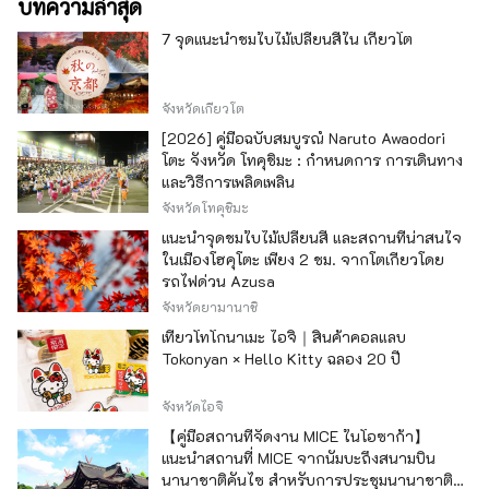
บทความล่าสุด
7 จุดแนะนำชมใบไม้เปลี่ยนสีใน เกียวโต
จังหวัดเกียวโต
[2026] คู่มือฉบับสมบูรณ์ Naruto Awaodori
โตะ จังหวัด โทคุชิมะ : กำหนดการ การเดินทาง
และวิธีการเพลิดเพลิน
จังหวัดโทคุชิมะ
แนะนำจุดชมใบไม้เปลี่ยนสี และสถานที่น่าสนใจ
ในเมืองโฮคุโตะ เพียง 2 ชม. จากโตเกียวโดย
รถไฟด่วน Azusa
จังหวัดยามานาชิ
เที่ยวโทโกนาเมะ ไอจิ｜สินค้าคอลแลบ
Tokonyan × Hello Kitty ฉลอง 20 ปี
จังหวัดไอจิ
【คู่มือสถานที่จัดงาน MICE ในโอซาก้า】
แนะนำสถานที่ MICE จากนัมบะถึงสนามบิน
นานาชาติคันไซ สำหรับการประชุมนานาชาติ