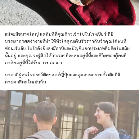
แม้จะมีขนาดใหญ่ แต่ทันทีที่คุณก้าวเข้าไปในโรงเบียร์ ก็มี
บรรยากาศสง่างามที่ทำให้หัวใจคุณเต้นรัวราวกับว่าคุณได้พบที่
ซ่อนเร้นลับ ในโกดังยังคงมีทาบิและบัญชีแยกประเภทที่ผลิตในสมัย
นั้นอยู่ และคุณจะรู้สึกได้ว่าเวลาที่สะสมอยู่ที่นี่และชีวิตของผู้คนที่
อาศัยอยู่ที่นี่ได้รับการบอกเล่า
นาตาลีผู้สนใจประวัติศาสตร์ญี่ปุ่นและอุตสาหกรรมดั้งเดิมก็มี
สายตาที่สดใสเช่นกัน