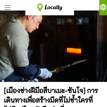
language
[เมืองช่างฝีมือสึบาเมะ-ซันโจ] การ
เดินทางเพื่อสร้างมีดที่ไม่ซ้ำใครที่