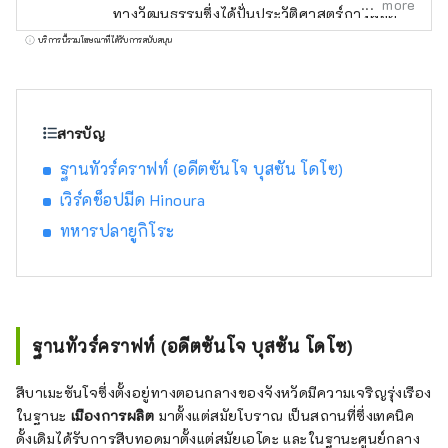
more
ทางวัฒนธรรมซึ่งได้ปั่นประวัติศาสตร์การผลิต
ด้วยการเรียนรู้จากช่างฝีมือในโรงงานที่ปกติคุณ
บริการนี้รวมโฆษณาที่ได้รับการสนับสนุน
ไม่สามารถเข้าไปได้ ประดิษฐ์สิ่งของด้วยมือของ
คุณเอง และใช้งานจริง คุณจะพัฒนาความเคารพ
ต่อช่างฝีมือและความรู้สึกในการปฏิบัติต่อสิ่งต่าง
ๆ ด้วยความเอาใจใส่มาเป็นเวลานาน สัมผัสชีวิต
สารบัญ
ประจำวันของสึบาเมะซันโจ (การผลิต ผู้คน
ฐานทัวร์คราฟท์ (อดีตซันโจ บุสซัน โดโซ)
ธรรมชาติ วัฒนธรรม และอาหาร) ด้วยประสาท
สัมผัสทั้งห้าผ่านการเดินทางทำมือที่ไม่รวมอยู่ใน
เวิร์คช็อปมีด Hinoura
หนังสือนำเที่ยว เราจะเปิดประสบการณ์และความ
ทหารปลายูกิโระ
เป็นไปได้ใหม่ๆ ร่วมกับแขกที่มาเยี่ยมชมโรงเบียร์
ของเรา
ฐานทัวร์คราฟท์ (อดีตซันโจ บุสซัน โดโซ)
สึบาเมะซันโจซึ่งตั้งอยู่ทางตอนกลางของจังหวัดมีความเจริญรุ่งเรือง
ในฐานะ
เมืองการผลิต
มาตั้งแต่สมัยโบราณ เป็นสถานที่ซึ่งเทคนิค
ดั้งเดิมได้รับการสืบทอดมาตั้งแต่สมัยเอโดะ และในฐานะศูนย์กลาง