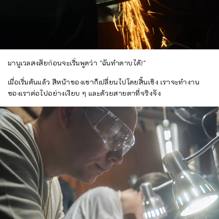
มานูเวลสงสัยก่อนจะเริ่มพูดว่า "ฉันทำดาบได้!"
เมื่อเริ่มต้นแล้ว สีหน้าของเขาก็เปลี่ยนไปโดยสิ้นเชิง เราจะทำงาน
ของเราต่อไปอย่างเงียบ ๆ และด้วยสายตาที่จริงจัง