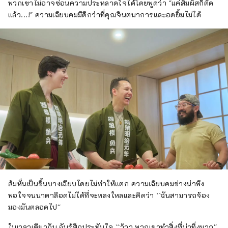
พวกเขาไม่อาจซ่อนความประหลาดใจได้โดยพูดว่า "แค่สัมผัสก็ตัด
แล้ว...!" ความเฉียบคมมีดีกว่าที่คุณจินตนาการและอดยิ้มไม่ได้
ส้มหั่นเป็นชิ้นบางเฉียบโดยไม่ทำให้แตก ความเฉียบคมช่างน่าพึง
พอใจจนนาตาลีอดไม่ได้ที่จะหลงใหลและคิดว่า ``ฉันสามารถจ้อง
มองมันตลอดไป''
ในเวลาเดียวกัน ฉันรู้สึกประทับใจ ``ว้าว พวกเขาทำสิ่งที่น่าทึ่งมาก''