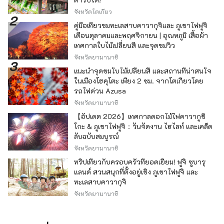
จังหวัดโตเกียว
คู่มือเที่ยวชมทะเลสาบคาวากุจิและ ภูเขาไฟฟูจิ
เดือนตุลาคมและพฤศจิกายน | อุณหภูมิ เสื้อผ้า
เทศกาลใบไม้เปลี่ยนสี และจุดชมวิว
จังหวัดยามานาชิ
แนะนำจุดชมใบไม้เปลี่ยนสี และสถานที่น่าสนใจ
ในเมืองโฮคุโตะ เพียง 2 ชม. จากโตเกียวโดย
รถไฟด่วน Azusa
จังหวัดยามานาชิ
【อัปเดต 2026】เทศกาลดอกไม้ไฟคาวากูชิ
โกะ & ภูเขาไฟฟูจิ：วันจัดงาน ไฮไลท์ และเคล็ด
ลับฉบับสมบูรณ์
จังหวัดยามานาชิ
ทริปเที่ยวกับครอบครัวที่ยอดเยี่ยม! ฟูจิ ซูบารุ
แลนด์ สวนสนุกที่ตั้งอยู่เชิง ภูเขาไฟฟูจิ และ
ทะเลสาบคาวากุจิ
จังหวัดยามานาชิ