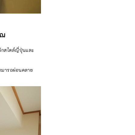
ุณ
กสไตล์ญี่ปุ่นและ
ณสามารถผ่อนคลาย