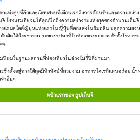
ลกแห่งธูปที่ลึกและเงียบสงบที่เตือนเราถึงการต้อนรับและความสง่
็นจิ โรงแรมที่ชวนให้คุณนึกถึงความสง่างามแห่งยุคของตำนานเก็นจ
รงแรมสไตล์ญี่ปุ่นแห่งแรกในญี่ปุ่นที่ตกแต่งในธีมกลิ่น ปลุกความสงบแ
สัมผัสได้ถึงความสบายของธูปทุกที่ในห้องของคุณและทั่วทั้งโรงแรม
ับสนุน
ามนิยมในฐานะสถานที่ท่องเที่ยวในช่วงไม่กี่ปีที่ผ่านมา
ตะซึ่งตั้งอยู่ทางใต้สุดมีทิวทัศน์ที่สวยงาม อาหารไคเซกิแสนอร่อย น้ำ
จำอื่นๆ
หน้าแรกของ ธูปเก็นจิ
 ทะเลที่แผ่กว้างต่อหน้าคุณและธูปหอมจะต้อนรับคุณ