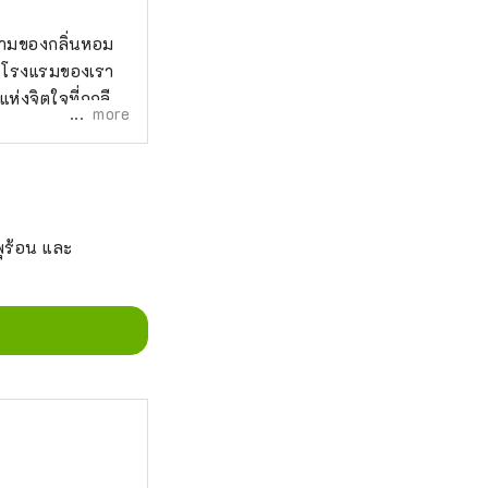
างามของกลิ่นหอม
ิ โรงแรมของเรา
ห่งจิตใจที่ถูกลืม
more
พุร้อน และ