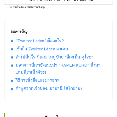
ผู้รักราเม็งที่ท่องเที่ยวไปทั่ว 47 จังหวัดและกิน
ชามมากกว่า 600 ถ้วยต่อปี แม้ว่าจะมีผู้ชายที่
บริการนี้รวมโฆษณาที่ได้รับการสนับสนุน
คลั่งไคล้ราเม็งอยู่มากมาย แต่เราให้ความสนใจ
กับไลฟ์สไตล์ราเม็งของเขา ซึ่งเขารักษารูปร่าง
ของเขาในขณะที่ทำงานเป็นคนดังด้วย เธอเป็น
ประธานสมาคม Ramen Girls' Association ซึ่ง
สารบัญ
ให้เช่าร้านราเม็งยอดนิยม และในปี 2015 ได้จัด
"Zweiter Läden" คืออะไร?
งาน ``งาน Ramen Girls' Expo ครั้งแรก'' ที่โกดัง
อิฐแดงโยโกฮาม่า งานนี้ดึงดูดร้านค้ายอดนิยม
เข้าถึง Zweiter Läden ลาเดน
จากทั่วประเทศ โดยได้จัดขึ้นที่โอซาก้า นาโกย่า
ถ้าไม่มั่นใจ นี่เลย! เมนูป้าย “สึเคเม็น คุโระ”
โตเกียว คุมาโมโตะ และชิซูโอกะ ดึงดูดผู้คนได้
นอกจากนี้เรายังแนะนำ “RAMEN KURO” ซึ่งมา
ทั้งหมดประมาณ 750,000 คน ในปี 2018 เขาได้
แทนที่ราเม็งด้วย!
ก่อตั้งบริษัท Ramen Switch Co., Ltd. และเปิด
ตัวแบรนด์เครื่องประดับราเมนแบรนด์แรกของ
วิธีการสั่งซื้อและมารยาท
โลก "ZURU+" ผู้ผลิตและผู้แต่งสาเกราเมง
คำพูดจากเจ้าของ: มาซาชิ โยโกยามะ
``NOODLE SAKE -Shunka Autumn and
Winter-'' ``Rice and Agave Craft Salmon for
Ramen'' และผู้แต่ง ``Tokyo Ramen
Collection'' (Shobunsha)