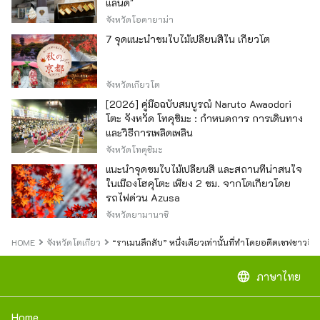
แลนด์"
จังหวัดโอคายาม่า
7 จุดแนะนำชมใบไม้เปลี่ยนสีใน เกียวโต
จังหวัดเกียวโต
[2026] คู่มือฉบับสมบูรณ์ Naruto Awaodori
โตะ จังหวัด โทคุชิมะ : กำหนดการ การเดินทาง
และวิธีการเพลิดเพลิน
จังหวัดโทคุชิมะ
แนะนำจุดชมใบไม้เปลี่ยนสี และสถานที่น่าสนใจ
ในเมืองโฮคุโตะ เพียง 2 ชม. จากโตเกียวโดย
รถไฟด่วน Azusa
จังหวัดยามานาชิ
HOME
จังหวัดโตเกียว
“ราเมนลึกลับ” หนึ่งเดียวเท่านั้นที่ทำโดยอดีตเชฟชาวอิต
language
ภาษาไทย
Home