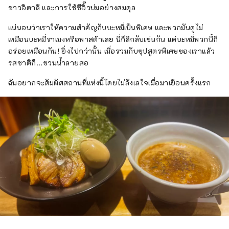
ชาวอิตาลี และการใช้ซีอิ๊วบ่มอย่างสมดุล
แน่นอนว่าเราให้ความสำคัญกับบะหมี่เป็นพิเศษ และพวกมันดูไม่
เหมือนบะหมี่ราเมงหรือพาสต้าเลย นี่ก็ลึกลับเช่นกัน แต่บะหมี่พวกนี้ก็
อร่อยเหมือนกัน! ยิ่งไปกว่านั้น เมื่อรวมกับซุปสูตรพิเศษของเราแล้ว
รสชาติก็...ชวนน้ำลายสอ
ฉันอยากจะสัมผัสสถานที่แห่งนี้โดยไม่ลังเลใจเมื่อมาเยือนครั้งแรก