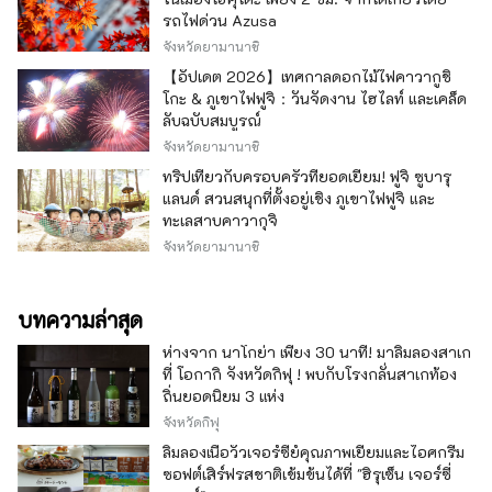
รถไฟด่วน Azusa
จังหวัดยามานาชิ
【อัปเดต 2026】เทศกาลดอกไม้ไฟคาวากูชิ
โกะ & ภูเขาไฟฟูจิ：วันจัดงาน ไฮไลท์ และเคล็ด
ลับฉบับสมบูรณ์
จังหวัดยามานาชิ
ทริปเที่ยวกับครอบครัวที่ยอดเยี่ยม! ฟูจิ ซูบารุ
แลนด์ สวนสนุกที่ตั้งอยู่เชิง ภูเขาไฟฟูจิ และ
ทะเลสาบคาวากุจิ
จังหวัดยามานาชิ
บทความล่าสุด
ห่างจาก นาโกย่า เพียง 30 นาที! มาลิ้มลองสาเก
ที่ โอกากิ จังหวัดกิฟุ ! พบกับโรงกลั่นสาเกท้อง
ถิ่นยอดนิยม 3 แห่ง
จังหวัดกิฟุ
ลิ้มลองเนื้อวัวเจอร์ซีย์คุณภาพเยี่ยมและไอศกรีม
ซอฟต์เสิร์ฟรสชาติเข้มข้นได้ที่ "ฮิรุเซ็น เจอร์ซี่