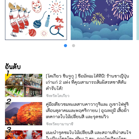
อันดับ
[โตเกียว ชินจูกุ ] ซื้อมัทฉะได้ที่นี่! ร้านชาญี่ปุ่น
เก่าแก่ 2 แห่ง ที่คุณสามารถสัมผัสรสชาติต้น
ตำรับได้!
จังหวัดโตเกียว
คู่มือเที่ยวชมทะเลสาบคาวากุจิและ ภูเขาไฟฟูจิ
เดือนตุลาคมและพฤศจิกายน | อุณหภูมิ เสื้อผ้า
เทศกาลใบไม้เปลี่ยนสี และจุดชมวิว
จังหวัดยามานาชิ
แนะนำจุดชมใบไม้เปลี่ยนสี และสถานที่น่าสนใจ
ในเมืองโฮคุโตะ เพียง 2 ชม. จากโตเกียวโดย