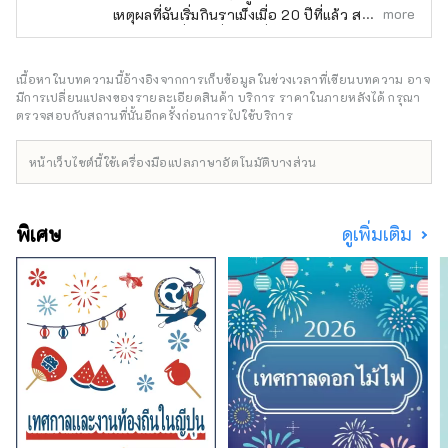
more
เหตุผลที่ฉันเริ่มกินราเม็งเมื่อ 20 ปีที่แล้ว สาวน้อย
York JAPAN FES" ที่จัดขึ้นในประเทศ
ผู้รักราเม็งที่ท่องเที่ยวไปทั่ว 47 จังหวัดและกิน
สหรัฐอเมริกา
ชามมากกว่า 600 ถ้วยต่อปี แม้ว่าจะมีผู้ชายที่
คลั่งไคล้ราเม็งอยู่มากมาย แต่เราให้ความสนใจ
เนื้อหาในบทความนี้อ้างอิงจากการเก็บข้อมูลในช่วงเวลาที่เขียนบทความ อาจ
กับไลฟ์สไตล์ราเม็งของเขา ซึ่งเขารักษารูปร่าง
มีการเปลี่ยนแปลงของรายละเอียดสินค้า บริการ ราคาในภายหลังได้ กรุณา
ของเขาในขณะที่ทำงานเป็นคนดังด้วย เธอเป็น
ตรวจสอบกับสถานที่นั้นอีกครั้งก่อนการไปใช้บริการ
ประธานสมาคม Ramen Girls' Association ซึ่ง
ให้เช่าร้านราเม็งยอดนิยม และในปี 2015 ได้จัด
หน้าเว็บไซต์นี้ใช้เครื่องมือแปลภาษาอัตโนมัติบางส่วน
งาน ``งาน Ramen Girls' Expo ครั้งแรก'' ที่โกดัง
อิฐแดงโยโกฮาม่า งานนี้ดึงดูดร้านค้ายอดนิยม
จากทั่วประเทศ โดยได้จัดขึ้นที่โอซาก้า นาโกย่า
พิเศษ
ดูเพิ่มเติม
โตเกียว คุมาโมโตะ และชิซูโอกะ ดึงดูดผู้คนได้
ทั้งหมดประมาณ 750,000 คน ในปี 2018 เขาได้
ก่อตั้งบริษัท Ramen Switch Co., Ltd. และเปิด
ตัวแบรนด์เครื่องประดับราเมนแบรนด์แรกของโลก
"ZURU+" ผู้ผลิตและผู้แต่งสาเกราเมง ``NOODLE
SAKE -Shunka Autumn and Winter-'' ``Rice
and Agave Craft Salmon for Ramen'' และผู้
แต่ง ``Tokyo Ramen Collection'' (Shobunsha)