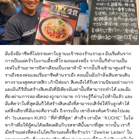
ฉันยังมีอาชีพที่ไม่ธรรมดาในฐานะเจ้าของร้านราเมง ฉันเริ่มต้นจาก
การเป็นแม่ครัวในงานเลี้ยงที่โรงแรมแห่งหนึ่ง จากนั้นก็ทำงานเป็น
เชฟในร้านอาหารอิตาเลียนเป็นเวลาห้าปี จากนั้นจึงเข้ามาดูแลร้าน
ราเม็งของพ่อและเริ่มอาชีพด้านราเม็ง ตอนนั้นฉันกำลังเดินตามเส้น
ทางราเมงสุดคลาสสิก เก้าปีต่อมา สึเคเม็งได้รับความนิยมอย่างมาก
และฉันก็ริเริ่มสร้างสึเคเม็งที่มีเพียงฉันเท่านั้นที่สามารถทำได้ และฉัน
ต้องผ่านการลองผิดลองถูกมากมาย กว่าจะรู้ก็ผ่านไปห้าปีแล้ว และ
ฉันคิดว่าในที่สุดฉันก็ได้สร้างสึเคเม็งที่สามารถเสิร์ฟให้กับลูกค้าได้
แต่สิ่งเดียวที่ฉันเจอคือราเม็ง ถึงกระนั้น เขายังคงค้นคว้าต่อไปและ
ทำ Tsukemen KURO ``ที่ทำดีที่สุด'' สำเร็จ เราเปิด ``KÜCHE'' ในโอ
ซาก้าเพื่อให้ผู้คนได้เพลิดเพลินกับรสชาตินั้นมากที่สุด จากนั้น เราก็
เปิดร้านแห่งที่สองในโตเกียวและตั้งชื่อร้านว่า "Zweiter Läden" ใน