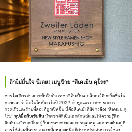
ถ้าไม่มั่นใจ นี่เลย! เมนูป้าย “สึเคเม็น คุโระ”
ชาวโตเกียวต่างประทับใจกับรสชาติอันเป็นเอกลักษณ์ที่จะจัดขึ้นใน
ช่วงเวลาจำกัดในโตเกียวในปี 2022 คำพูดแพร่กระจายอย่าง
รวดเร็วและร้านที่สองก็ถูกเปิดขึ้น นี่คือสึเคเม็งที่มีข่าวลือ! "สึเคเมน คุ
โระ"
ซุปเนื้อสับเข้มข้น
มีรสชาติที่เป็นเอกลักษณ์และให้ความรู้สึก
ลึกลับ แม้ว่าจะขึ้นอยู่กับอาหารทะเลและกระดูกหมู แต่ความลับอยู่ที่
การใช้ส่วนที่หายากของเนื้อหมู เทคนิคชีสจากประสบการณ์ของ