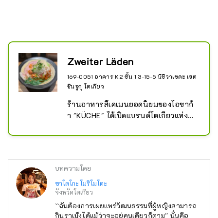
Zweiter Läden
169-0051 อาคาร K2 ชั้น 1 3-15-5 นิชิวาเซดะ เขต
ชินจูกุ โตเกียว
ร้านอาหารสึเคเมนยอดนิยมของโอซาก้
า "KÜCHE" ได้เปิดแบรนด์โตเกียวแห่งที่
สอง "Zweiter Läden"

ร้านอาหารแห่งนี้ใช้เทคนิคการทำ
อาหารอิตาเลียนของเชฟ โดยนำเสนอ
ชามราเมนอันเป็นเอกลักษณ์ที่โดดเด่น
บทความโดย
จากราเม็งทั่วไป

คนรักราเมนทุกคน? ราเมนลึกลับที่
ซาโตโกะ โมริโมโตะ
จังหวัดโตเกียว
ทำให้คุณกลับบ้านพร้อมกับรอยประทับ
ในใจเป็นสิ่งที่ต้องมี

``ฉันต้องการเผยแพร่วัฒนธรรมที่ผู้หญิงสามารถ
กินราเม็งได้แม้ว่าจะอยู่คนเดียวก็ตาม'' นั่นคือ
ในปี 2019 คว้าอันดับที่ 3 ในงาน "New 